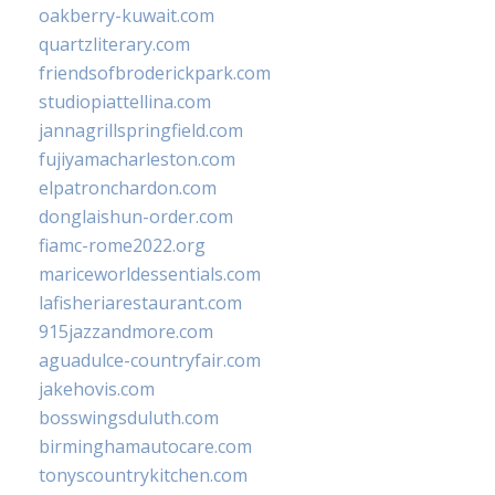
oakberry-kuwait.com
quartzliterary.com
friendsofbroderickpark.com
studiopiattellina.com
jannagrillspringfield.com
fujiyamacharleston.com
elpatronchardon.com
donglaishun-order.com
fiamc-rome2022.org
mariceworldessentials.com
lafisheriarestaurant.com
915jazzandmore.com
aguadulce-countryfair.com
jakehovis.com
bosswingsduluth.com
birminghamautocare.com
tonyscountrykitchen.com