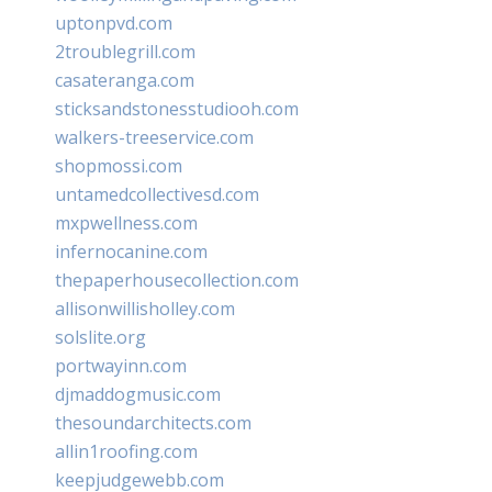
uptonpvd.com
2troublegrill.com
casateranga.com
sticksandstonesstudiooh.com
walkers-treeservice.com
shopmossi.com
untamedcollectivesd.com
mxpwellness.com
infernocanine.com
thepaperhousecollection.com
allisonwillisholley.com
solslite.org
portwayinn.com
djmaddogmusic.com
thesoundarchitects.com
allin1roofing.com
keepjudgewebb.com