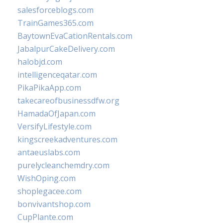
salesforceblogs.com
TrainGames365.com
BaytownEvaCationRentals.com
JabalpurCakeDelivery.com
halobjd.com
intelligenceqatar.com
PikaPikaApp.com
takecareofbusinessdfw.org
HamadaOfJapan.com
VersifyLifestyle.com
kingscreekadventures.com
antaeuslabs.com
purelycleanchemdry.com
WishOping.com
shoplegacee.com
bonvivantshop.com
CupPlante.com