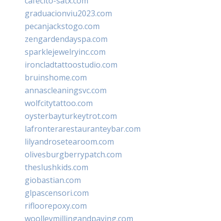
cafecito-satx.com
graduacionviu2023.com
pecanjackstogo.com
zengardendayspa.com
sparklejewelryinc.com
ironcladtattoostudio.com
bruinshome.com
annascleaningsvc.com
wolfcitytattoo.com
oysterbayturkeytrot.com
lafronterarestauranteybar.com
lilyandrosetearoom.com
olivesburgberrypatch.com
theslushkids.com
giobastian.com
glpascensori.com
rifloorepoxy.com
woolleymillingandpaving.com