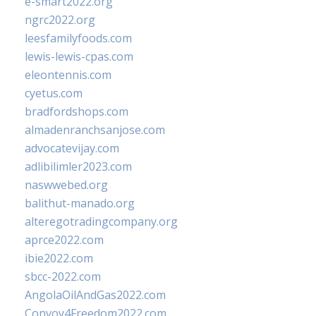
e-smart2022.org
ngrc2022.org
leesfamilyfoods.com
lewis-lewis-cpas.com
eleontennis.com
cyetus.com
bradfordshops.com
almadenranchsanjose.com
advocatevijay.com
adlibilimler2023.com
naswwebed.org
balithut-manado.org
alteregotradingcompany.org
aprce2022.com
ibie2022.com
sbcc-2022.com
AngolaOilAndGas2022.com
Convoy4Freedom2022.com