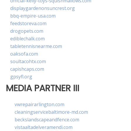
official-kelly-toys-squishmallows.com
displaygardenonsuncrest.org
bbq-empire-usa.com
feedstoreva.com
drogopets.com
ediblechalk.com
tabletennisnearme.com
oaksofa.com
soultacohtx.com
capishcaps.com
gpsyfl.org
MEDIA PARTNER III
vwrepairarlington.com
cleaningservicebaltimore-md.com
beckslandscapeandfence.com
vistaaltadelveramendi.com