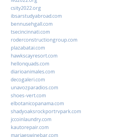
ivd2022.org
csity2022.org
ibsarstudyabroad.com
bennusehgall.com
tsecincinnati.com
roderconstructiongroup.com
plazabatai.com
hawkscayresort.com
hellonquads.com
diarioanimales.com
decogaleri.com
unavozparadios.com
shoes-vert.com
elbotanicopanama.com
shadyoaksrockportrvpark.com
jccoinlaundry.com
kautorepair.com
marjaeswinebar.com