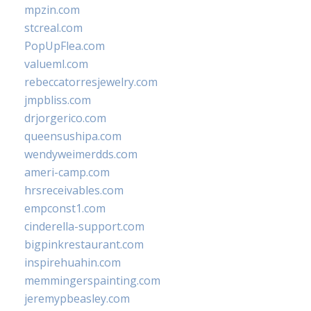
mpzin.com
stcreal.com
PopUpFlea.com
valueml.com
rebeccatorresjewelry.com
jmpbliss.com
drjorgerico.com
queensushipa.com
wendyweimerdds.com
ameri-camp.com
hrsreceivables.com
empconst1.com
cinderella-support.com
bigpinkrestaurant.com
inspirehuahin.com
memmingerspainting.com
jeremypbeasley.com