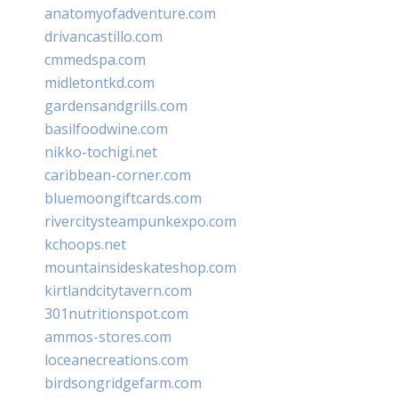
anatomyofadventure.com
drivancastillo.com
cmmedspa.com
midletontkd.com
gardensandgrills.com
basilfoodwine.com
nikko-tochigi.net
caribbean-corner.com
bluemoongiftcards.com
rivercitysteampunkexpo.com
kchoops.net
mountainsideskateshop.com
kirtlandcitytavern.com
301nutritionspot.com
ammos-stores.com
loceanecreations.com
birdsongridgefarm.com