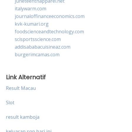
juneteenthapparel.net
italywarm.com
journaloffinanceeconomics.com
kvk-kumari.org
foodscienceandtechnology.com
scisportsscience.com
addisababacuisineaz.com
burgerimcamas.com
Link Alternatif
Result Macau
Slot
result kamboja
keluaran sgp hari ini