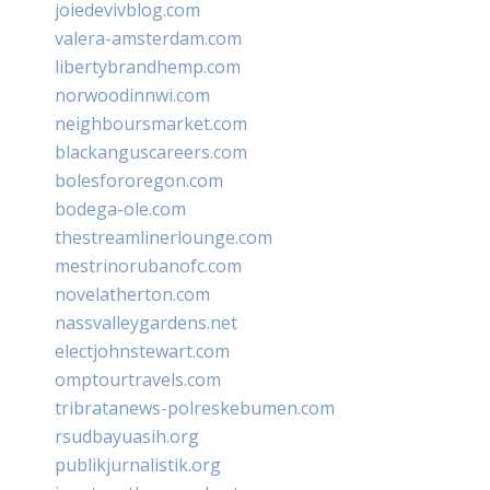
joiedevivblog.com
valera-amsterdam.com
libertybrandhemp.com
norwoodinnwi.com
neighboursmarket.com
blackanguscareers.com
bolesfororegon.com
bodega-ole.com
thestreamlinerlounge.com
mestrinorubanofc.com
novelatherton.com
nassvalleygardens.net
electjohnstewart.com
omptourtravels.com
tribratanews-polreskebumen.com
rsudbayuasih.org
publikjurnalistik.org