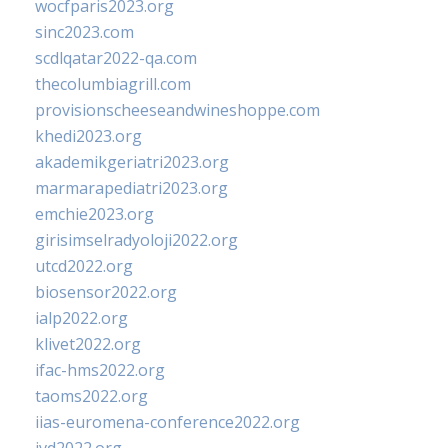
wocfparis2023.org
sinc2023.com
scdlqatar2022-qa.com
thecolumbiagrill.com
provisionscheeseandwineshoppe.com
khedi2023.org
akademikgeriatri2023.org
marmarapediatri2023.org
emchie2023.org
girisimselradyoloji2022.org
utcd2022.org
biosensor2022.org
ialp2022.org
klivet2022.org
ifac-hms2022.org
taoms2022.org
iias-euromena-conference2022.org