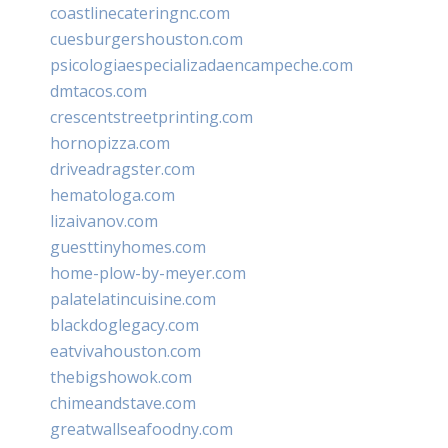
coastlinecateringnc.com
cuesburgershouston.com
psicologiaespecializadaencampeche.com
dmtacos.com
crescentstreetprinting.com
hornopizza.com
driveadragster.com
hematologa.com
lizaivanov.com
guesttinyhomes.com
home-plow-by-meyer.com
palatelatincuisine.com
blackdoglegacy.com
eatvivahouston.com
thebigshowok.com
chimeandstave.com
greatwallseafoodny.com