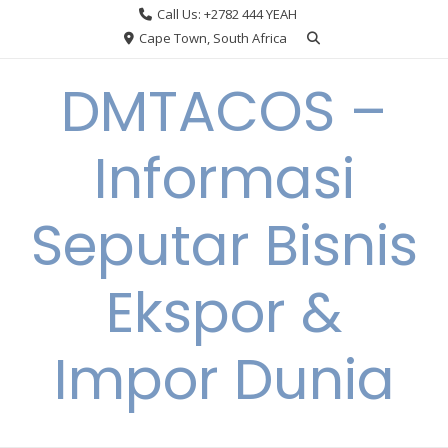
Skip
Call Us: +2782 444 YEAH
to
Cape Town, South Africa
content
DMTACOS –
Informasi
Seputar Bisnis
Ekspor &
Impor Dunia