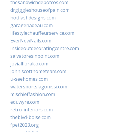
thesandwichdepotcos.com
drgiggleshouseofpain.com
hotflashdesigns.com
garagenadeau.com
lifestylechauffeurservice.com
EverNewNails.com
insideoutdecoratingcentre.com
salvatoresinpoint.com
jovialfloralco.com
johnlscotthometeam.com
u-seehomes.com
watersportslagonissi.com
mischieffashion.com
eduwyre.com
retro-interiors.com
theblvd-boise.com
fpet2023.org