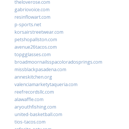
theloverose.com
gabriovoice.com
resinflowart.com
p-sports.net
korsairstreetwear.com
petshopallston.com
avenue26tacos.com
topgglasses.com
broadmoornailsspacoloradosprings.com
missblackpasadena.com
anneskitchen.org
valenciamarketytaqueria.com
reefrecordsllc.com
alawaffle.com
aryouthfishing.com
united-basketball.com
tios-tacos.com