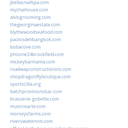
jbellasnailspa.com
mychaihouse.com
alvisgrooming.com
thegeorginaestate.com
blythewoodseafood.com
paolosdelibangkok.com
bobacove.com
phoone24brookfield.com
mickeybarmama.com
roadwayconstructioninc.com
shopdragonflyboutique.com
sportszilla.org
batchprovisionsbar.com
brasserie-gobette.com
musicrearte.com
morseysfarms.com
riverviewtennis.com