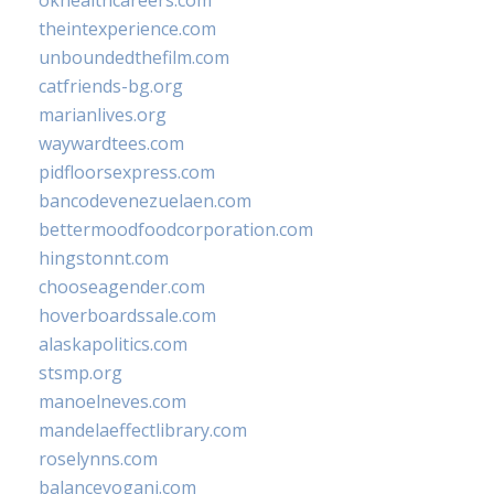
okhealthcareers.com
theintexperience.com
unboundedthefilm.com
catfriends-bg.org
marianlives.org
waywardtees.com
pidfloorsexpress.com
bancodevenezuelaen.com
bettermoodfoodcorporation.com
hingstonnt.com
chooseagender.com
hoverboardssale.com
alaskapolitics.com
stsmp.org
manoelneves.com
mandelaeffectlibrary.com
roselynns.com
balanceyoganj.com