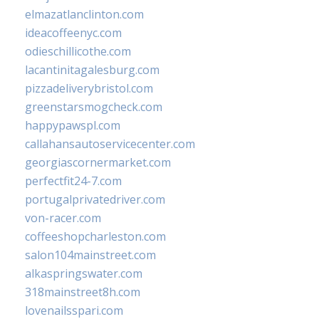
elmazatlanclinton.com
ideacoffeenyc.com
odieschillicothe.com
lacantinitagalesburg.com
pizzadeliverybristol.com
greenstarsmogcheck.com
happypawspl.com
callahansautoservicecenter.com
georgiascornermarket.com
perfectfit24-7.com
portugalprivatedriver.com
von-racer.com
coffeeshopcharleston.com
salon104mainstreet.com
alkaspringswater.com
318mainstreet8h.com
lovenailsspari.com