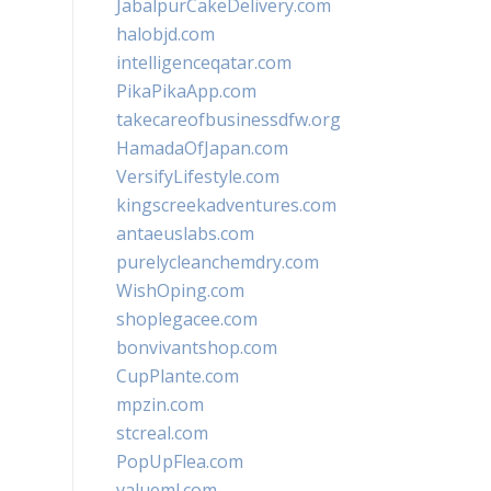
JabalpurCakeDelivery.com
halobjd.com
intelligenceqatar.com
PikaPikaApp.com
takecareofbusinessdfw.org
HamadaOfJapan.com
VersifyLifestyle.com
kingscreekadventures.com
antaeuslabs.com
purelycleanchemdry.com
WishOping.com
shoplegacee.com
bonvivantshop.com
CupPlante.com
mpzin.com
stcreal.com
PopUpFlea.com
valueml.com