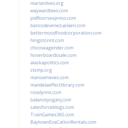
marianlives.org
waywardtees.com
pidfloorsexpress.com
bancodevenezuelaen.com
bettermoodfoodcorporation.com
hingstonnt.com
chooseagender.com
hoverboardssale.com
alaskapolitics.com
stsmp.org
manoelneves.com
mandelaeffectlibrary.com
roselynns.com
balanceyoganj.com
salesforceblogs.com
TrainGames365.com
BaytownEvaCationRentals.com