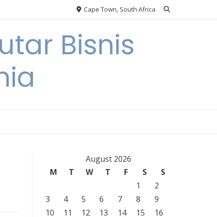
Cape Town, South Africa
tar Bisnis
nia
August 2026
M
T
W
T
F
S
S
1
2
3
4
5
6
7
8
9
10
11
12
13
14
15
16