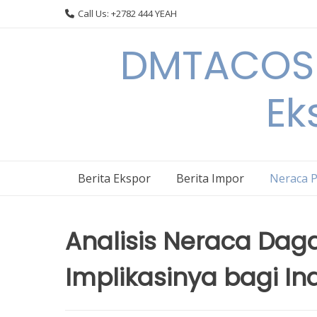
Skip
Call Us: +2782 444 YEAH
to
content
DMTACOS –
Ek
Berita Ekspor
Berita Impor
Neraca 
Analisis Neraca Dag
Implikasinya bagi Ind