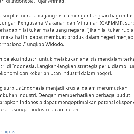
i di Indonesia,” ujar Ahmad.
surplus neraca dagang selalu menguntungkan bagi indust
bungan Pengusaha Makanan dan Minuman (GAPMMI), sur
dap nilai tukar mata uang negara. “Jika nilai tukar rupi
, maka hal ini dapat membuat produk dalam negeri menjad
ternasional,” ungkap Widodo.
 pelaku industri untuk melakukan analisis mendalam terka
ri di Indonesia. Langkah-langkah strategis perlu diambil u
onomi dan keberlanjutan industri dalam negeri.
ng surplus Indonesia menjadi krusial dalam merumuskan
mbuhan industri. Dengan memperhatikan berbagai sudut
diharapkan Indonesia dapat mengoptimalkan potensi ekspor
 kelangsungan industri dalam negeri.
 surplus