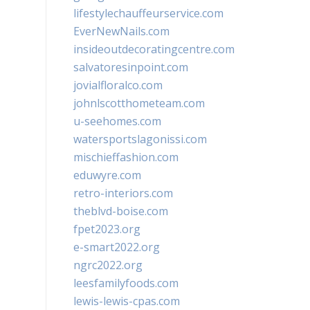
lifestylechauffeurservice.com
EverNewNails.com
insideoutdecoratingcentre.com
salvatoresinpoint.com
jovialfloralco.com
johnlscotthometeam.com
u-seehomes.com
watersportslagonissi.com
mischieffashion.com
eduwyre.com
retro-interiors.com
theblvd-boise.com
fpet2023.org
e-smart2022.org
ngrc2022.org
leesfamilyfoods.com
lewis-lewis-cpas.com