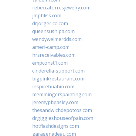
rebeccatorresjewelry.com
jmpbliss.com
drjorgerico.com
queensushipa.com
wendyweimerdds.com
ameri-camp.com
hrsreceivables.com
empconst1.com
cinderella-support.com
bigpinkrestaurant.com
inspirehuahin.com
memmingerspainting.com
jeremypbeasley.com
thesandwichdepotcos.com
drgiggleshouseofpain.com
hotflashdesigns.com
garagenadeau.com