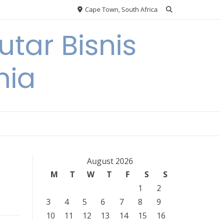
Cape Town, South Africa
tar Bisnis
nia
August 2026
M
T
W
T
F
S
S
1
2
3
4
5
6
7
8
9
10
11
12
13
14
15
16