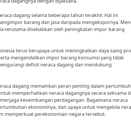
eraca dagangnya dengan bijaksana.”
eraca dagang selama beberapa tahun terakhir. Hal ini
mengimpor barang dan jasa daripada mengekspornya. Men
sia terutama disebabkan oleh peningkatan impor barang
donesia terus berupaya untuk meningkatkan daya saing pr
serta mengendalikan impor barang konsumsi yang tidak
 mengurangi defisit neraca dagang dan mendukung
neraca dagang memainkan peran penting dalam pertumbu
a untuk memperhatikan neraca dagangnya secara seksama 
k menjaga keseimbangan perdagangan. Bagaimana neraca
ertumbuhan ekonominya, dan upaya untuk mengelola ner
am memperkuat perekonomian negara tersebut.