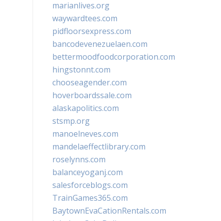
marianlives.org
waywardtees.com
pidfloorsexpress.com
bancodevenezuelaen.com
bettermoodfoodcorporation.com
hingstonnt.com
chooseagender.com
hoverboardssale.com
alaskapolitics.com
stsmp.org
manoelneves.com
mandelaeffectlibrary.com
roselynns.com
balanceyoganj.com
salesforceblogs.com
TrainGames365.com
BaytownEvaCationRentals.com