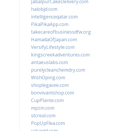
JabalpurCakeDelivery.com
halobjd.com
intelligenceqatar.com
PikaPikaApp.com
takecareofbusinessdfw.org
HamadaOfJapan.com
VersifyLifestyle.com
kingscreekadventures.com
antaeuslabs.com
purelycleanchemdry.com
WishOping.com
shoplegacee.com
bonvivantshop.com
CupPlante.com
mpzin.com
stcreal.com
PopUpFlea.com
valueml.com