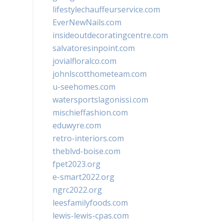
lifestylechauffeurservice.com
EverNewNails.com
insideoutdecoratingcentre.com
salvatoresinpoint.com
jovialfloralco.com
johnlscotthometeam.com
u-seehomes.com
watersportslagonissi.com
mischieffashion.com
eduwyre.com
retro-interiors.com
theblvd-boise.com
fpet2023.org
e-smart2022.org
ngrc2022.org
leesfamilyfoods.com
lewis-lewis-cpas.com