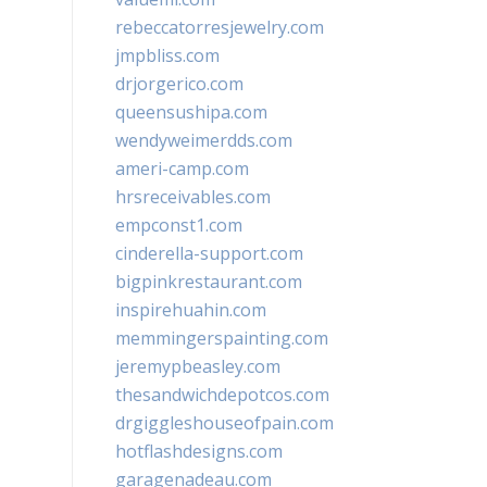
rebeccatorresjewelry.com
jmpbliss.com
drjorgerico.com
queensushipa.com
wendyweimerdds.com
ameri-camp.com
hrsreceivables.com
empconst1.com
cinderella-support.com
bigpinkrestaurant.com
inspirehuahin.com
memmingerspainting.com
jeremypbeasley.com
thesandwichdepotcos.com
drgiggleshouseofpain.com
hotflashdesigns.com
garagenadeau.com