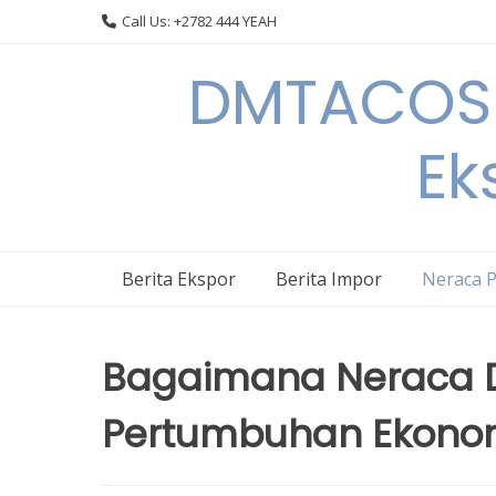
Skip
Call Us: +2782 444 YEAH
to
content
DMTACOS –
Ek
Berita Ekspor
Berita Impor
Neraca 
Bagaimana Neraca
Pertumbuhan Ekonom