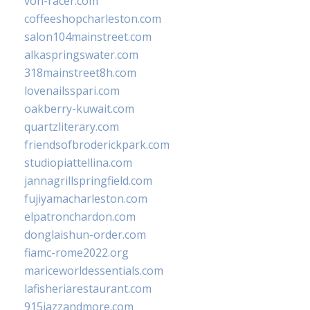
von-racer.com
coffeeshopcharleston.com
salon104mainstreet.com
alkaspringswater.com
318mainstreet8h.com
lovenailsspari.com
oakberry-kuwait.com
quartzliterary.com
friendsofbroderickpark.com
studiopiattellina.com
jannagrillspringfield.com
fujiyamacharleston.com
elpatronchardon.com
donglaishun-order.com
fiamc-rome2022.org
mariceworldessentials.com
lafisheriarestaurant.com
915jazzandmore.com