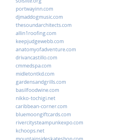
solslite.org
portwayinn.com
djmaddogmusic.com
thesoundarchitects.com
allin1roofing.com
keepjudgewebb.com
anatomyofadventure.com
drivancastillo.com
cmmedspa.com
midletontkd.com
gardensandgrills.com
basilfoodwine.com
nikko-tochigi.net
caribbean-corner.com
bluemoongiftcards.com
rivercitysteampunkexpo.com
kchoops.net
mountainsideskateshop.com