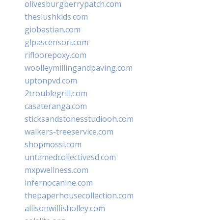
olivesburgberrypatch.com
theslushkids.com
giobastian.com
glpascensori.com
rifloorepoxy.com
woolleymillingandpaving.com
uptonpvd.com
2troublegrill.com
casateranga.com
sticksandstonesstudiooh.com
walkers-treeservice.com
shopmossi.com
untamedcollectivesd.com
mxpwellness.com
infernocanine.com
thepaperhousecollection.com
allisonwillisholley.com