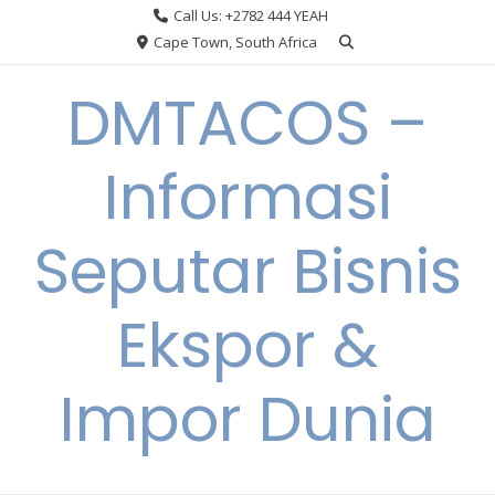
Skip
Call Us: +2782 444 YEAH
to
Cape Town, South Africa
content
DMTACOS –
Informasi
Seputar Bisnis
Ekspor &
Impor Dunia