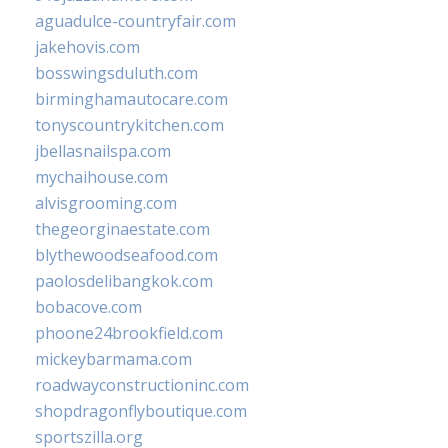
aguadulce-countryfair.com
jakehovis.com
bosswingsduluth.com
birminghamautocare.com
tonyscountrykitchen.com
jbellasnailspa.com
mychaihouse.com
alvisgrooming.com
thegeorginaestate.com
blythewoodseafood.com
paolosdelibangkok.com
bobacove.com
phoone24brookfield.com
mickeybarmama.com
roadwayconstructioninc.com
shopdragonflyboutique.com
sportszilla.org