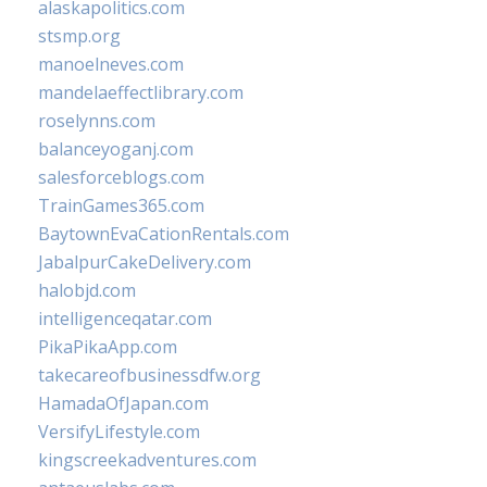
alaskapolitics.com
stsmp.org
manoelneves.com
mandelaeffectlibrary.com
roselynns.com
balanceyoganj.com
salesforceblogs.com
TrainGames365.com
BaytownEvaCationRentals.com
JabalpurCakeDelivery.com
halobjd.com
intelligenceqatar.com
PikaPikaApp.com
takecareofbusinessdfw.org
HamadaOfJapan.com
VersifyLifestyle.com
kingscreekadventures.com