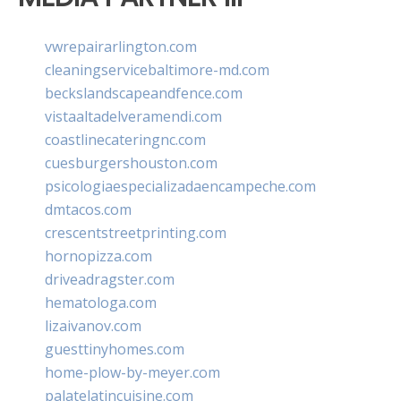
vwrepairarlington.com
cleaningservicebaltimore-md.com
beckslandscapeandfence.com
vistaaltadelveramendi.com
coastlinecateringnc.com
cuesburgershouston.com
psicologiaespecializadaencampeche.com
dmtacos.com
crescentstreetprinting.com
hornopizza.com
driveadragster.com
hematologa.com
lizaivanov.com
guesttinyhomes.com
home-plow-by-meyer.com
palatelatincuisine.com