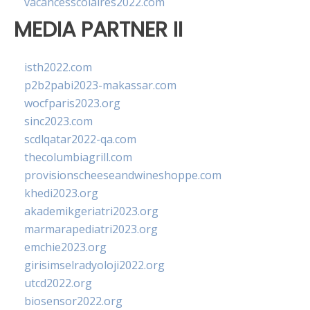
vacancesscolaires2022.com
MEDIA PARTNER II
isth2022.com
p2b2pabi2023-makassar.com
wocfparis2023.org
sinc2023.com
scdlqatar2022-qa.com
thecolumbiagrill.com
provisionscheeseandwineshoppe.com
khedi2023.org
akademikgeriatri2023.org
marmarapediatri2023.org
emchie2023.org
girisimselradyoloji2022.org
utcd2022.org
biosensor2022.org