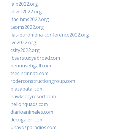
ialp2022.org
klivet2022.org
ifac-hms2022.org
taoms2022.org
iias-euromena-conference2022.org
ivd2022.org
csity2022.org
ibsarstudyabroad.com
bennusehgall.com
tsecincinnati.com
roderconstructiongroup.com
plazabatai.com
hawkscayresort.com
hellonquads.com
diarioanimales.com
decogaleri.com
unavozparadios.com