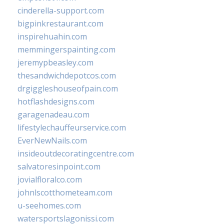
cinderella-support.com
bigpinkrestaurant.com
inspirehuahin.com
memmingerspainting.com
jeremypbeasley.com
thesandwichdepotcos.com
drgiggleshouseofpain.com
hotflashdesigns.com
garagenadeau.com
lifestylechauffeurservice.com
EverNewNails.com
insideoutdecoratingcentre.com
salvatoresinpoint.com
jovialfloralco.com
johnlscotthometeam.com
u-seehomes.com
watersportslagonissi.com