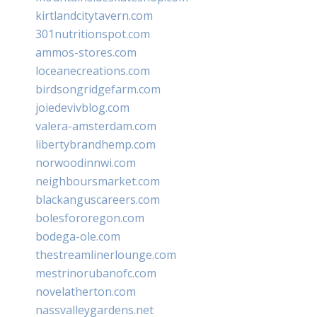
kirtlandcitytavern.com
301nutritionspot.com
ammos-stores.com
loceanecreations.com
birdsongridgefarm.com
joiedevivblog.com
valera-amsterdam.com
libertybrandhemp.com
norwoodinnwi.com
neighboursmarket.com
blackanguscareers.com
bolesfororegon.com
bodega-ole.com
thestreamlinerlounge.com
mestrinorubanofc.com
novelatherton.com
nassvalleygardens.net