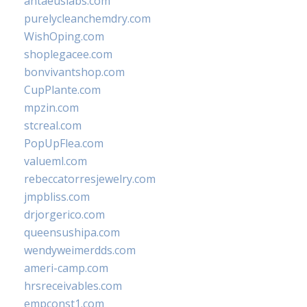
antaeuslabs.com
purelycleanchemdry.com
WishOping.com
shoplegacee.com
bonvivantshop.com
CupPlante.com
mpzin.com
stcreal.com
PopUpFlea.com
valueml.com
rebeccatorresjewelry.com
jmpbliss.com
drjorgerico.com
queensushipa.com
wendyweimerdds.com
ameri-camp.com
hrsreceivables.com
empconst1.com