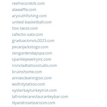
reefrecordsllc.com
alawaffle.com
aryouthfishing.com
united-basketball.com
tios-tacos.com
cafecito-satx.com
graduacionviu2023.com
pecanjackstogo.com
zengardendayspa.com
sparklejewelryinc.com
ironcladtattoostudio.com
bruinshome.com
annascleaningsvc.com
wolfcitytattoo.com
oysterbayturkeytrot.com
lafronterarestauranteybar.com
lilyandrosetearoom.com