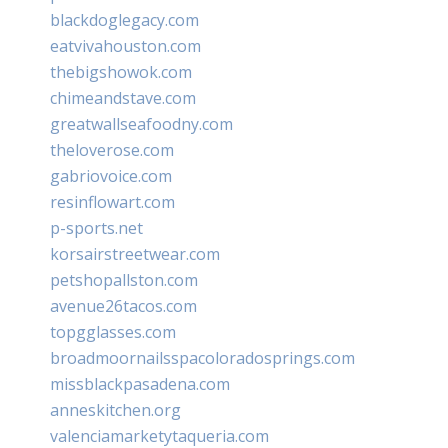
blackdoglegacy.com
eatvivahouston.com
thebigshowok.com
chimeandstave.com
greatwallseafoodny.com
theloverose.com
gabriovoice.com
resinflowart.com
p-sports.net
korsairstreetwear.com
petshopallston.com
avenue26tacos.com
topgglasses.com
broadmoornailsspacoloradosprings.com
missblackpasadena.com
anneskitchen.org
valenciamarketytaqueria.com