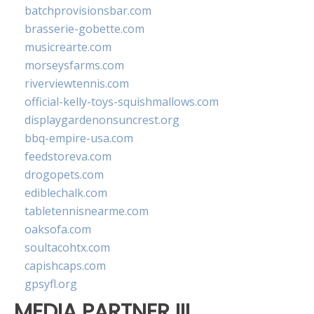
batchprovisionsbar.com
brasserie-gobette.com
musicrearte.com
morseysfarms.com
riverviewtennis.com
official-kelly-toys-squishmallows.com
displaygardenonsuncrest.org
bbq-empire-usa.com
feedstoreva.com
drogopets.com
ediblechalk.com
tabletennisnearme.com
oaksofa.com
soultacohtx.com
capishcaps.com
gpsyfl.org
MEDIA PARTNER III