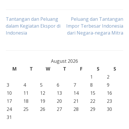
Post
Tantangan dan Peluang
Peluang dan Tantangan
dalam Kegiatan Ekspor di
Impor Terbesar Indonesia
Indonesia
dari Negara-negara Mitra
navigation
August 2026
M
T
W
T
F
S
S
1
2
3
4
5
6
7
8
9
10
11
12
13
14
15
16
17
18
19
20
21
22
23
24
25
26
27
28
29
30
31