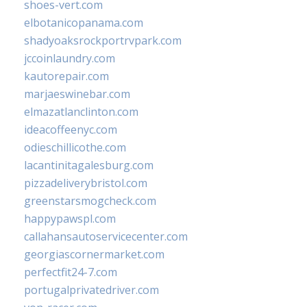
shoes-vert.com
elbotanicopanama.com
shadyoaksrockportrvpark.com
jccoinlaundry.com
kautorepair.com
marjaeswinebar.com
elmazatlanclinton.com
ideacoffeenyc.com
odieschillicothe.com
lacantinitagalesburg.com
pizzadeliverybristol.com
greenstarsmogcheck.com
happypawspl.com
callahansautoservicecenter.com
georgiascornermarket.com
perfectfit24-7.com
portugalprivatedriver.com