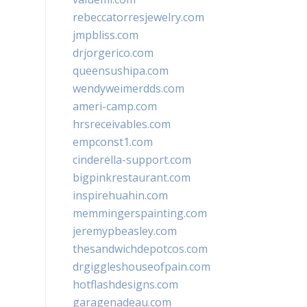
rebeccatorresjewelry.com
jmpbliss.com
drjorgerico.com
queensushipa.com
wendyweimerdds.com
ameri-camp.com
hrsreceivables.com
empconst1.com
cinderella-support.com
bigpinkrestaurant.com
inspirehuahin.com
memmingerspainting.com
jeremypbeasley.com
thesandwichdepotcos.com
drgiggleshouseofpain.com
hotflashdesigns.com
garagenadeau.com