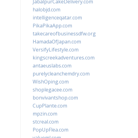
JabalpurCakeDelivery.com
halobjd.com
intelligenceqatar.com
PikaPikaApp.com
takecareofbusinessdfw.org
HamadaOfJapan.com
VersifyLifestyle.com
kingscreekadventures.com
antaeuslabs.com
purelycleanchemdry.com
WishOping.com
shoplegacee.com
bonvivantshop.com
CupPlante.com
mpzin.com
stcreal.com
PopUpFlea.com
valueml.com