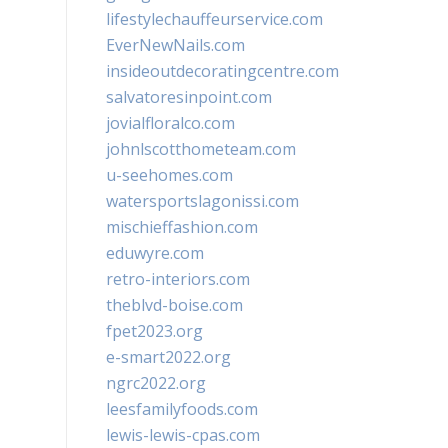
lifestylechauffeurservice.com
EverNewNails.com
insideoutdecoratingcentre.com
salvatoresinpoint.com
jovialfloralco.com
johnlscotthometeam.com
u-seehomes.com
watersportslagonissi.com
mischieffashion.com
eduwyre.com
retro-interiors.com
theblvd-boise.com
fpet2023.org
e-smart2022.org
ngrc2022.org
leesfamilyfoods.com
lewis-lewis-cpas.com