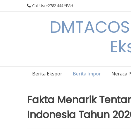
Skip
Call Us: +2782 444 YEAH
to
content
DMTACOS –
Ek
Berita Ekspor
Berita Impor
Neraca 
Fakta Menarik Tenta
Indonesia Tahun 202