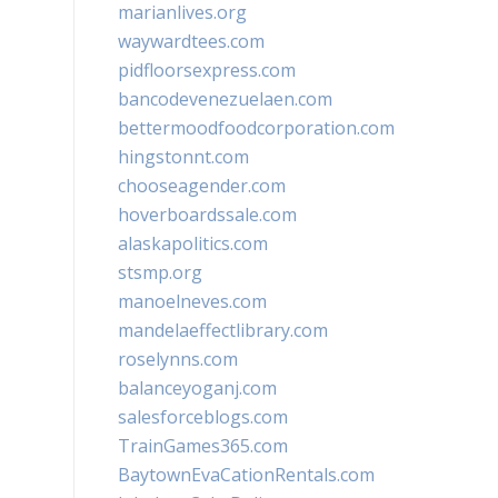
marianlives.org
waywardtees.com
pidfloorsexpress.com
bancodevenezuelaen.com
bettermoodfoodcorporation.com
hingstonnt.com
chooseagender.com
hoverboardssale.com
alaskapolitics.com
stsmp.org
manoelneves.com
mandelaeffectlibrary.com
roselynns.com
balanceyoganj.com
salesforceblogs.com
TrainGames365.com
BaytownEvaCationRentals.com