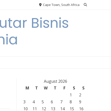
Cape Town, South Africa
tar Bisnis
nia
August 2026
M
T
W
T
F
S
S
1
2
3
4
5
6
7
8
9
10
11
12
13
14
15
16