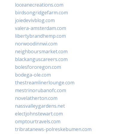
loceanecreations.com
birdsongridgefarm.com
joiedevivblog.com
valera-amsterdam.com
libertybrandhemp.com
norwoodinnwi.com
neighboursmarket.com
blackanguscareers.com
bolesfororegon.com
bodega-ole.com
thestreamlinerlounge.com
mestrinorubanofc.com
novelatherton.com
nassvalleygardens.net
electjohnstewart.com
omptourtravels.com
tribratanews-polreskebumen.com