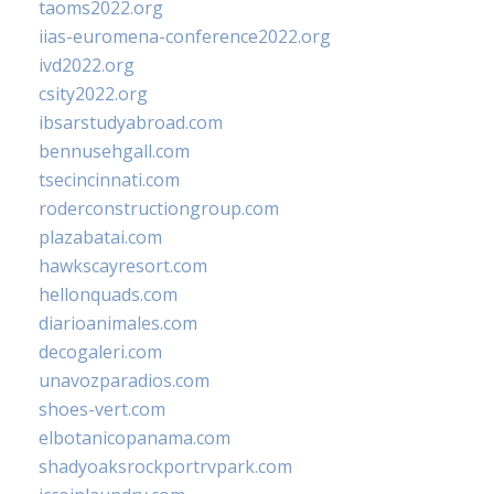
taoms2022.org
iias-euromena-conference2022.org
ivd2022.org
csity2022.org
ibsarstudyabroad.com
bennusehgall.com
tsecincinnati.com
roderconstructiongroup.com
plazabatai.com
hawkscayresort.com
hellonquads.com
diarioanimales.com
decogaleri.com
unavozparadios.com
shoes-vert.com
elbotanicopanama.com
shadyoaksrockportrvpark.com