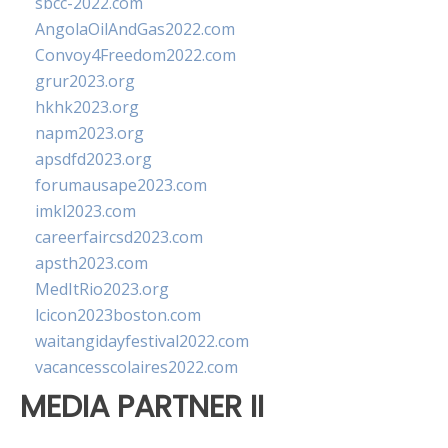
sbcc-2022.com
AngolaOilAndGas2022.com
Convoy4Freedom2022.com
grur2023.org
hkhk2023.org
napm2023.org
apsdfd2023.org
forumausape2023.com
imkl2023.com
careerfaircsd2023.com
apsth2023.com
MedItRio2023.org
lcicon2023boston.com
waitangidayfestival2022.com
vacancesscolaires2022.com
MEDIA PARTNER II