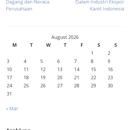
Dagang dan Neraca
Dalam Industri Ekspor
Perusahaan
Karet Indonesia
navigation
August 2026
M
T
W
T
F
S
S
1
2
3
4
5
6
7
8
9
10
11
12
13
14
15
16
17
18
19
20
21
22
23
24
25
26
27
28
29
30
31
« Mar