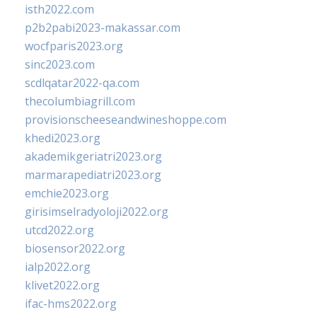
isth2022.com
p2b2pabi2023-makassar.com
wocfparis2023.org
sinc2023.com
scdlqatar2022-qa.com
thecolumbiagrill.com
provisionscheeseandwineshoppe.com
khedi2023.org
akademikgeriatri2023.org
marmarapediatri2023.org
emchie2023.org
girisimselradyoloji2022.org
utcd2022.org
biosensor2022.org
ialp2022.org
klivet2022.org
ifac-hms2022.org