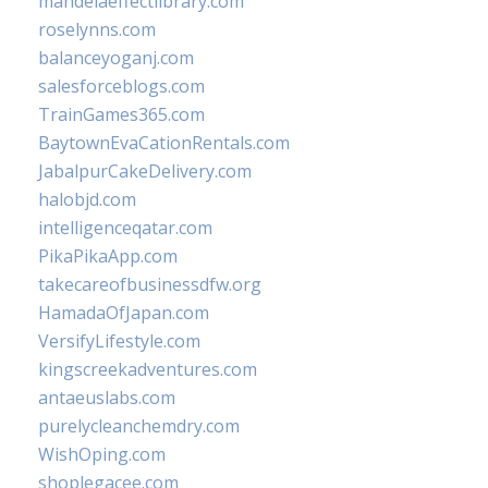
mandelaeffectlibrary.com
roselynns.com
balanceyoganj.com
salesforceblogs.com
TrainGames365.com
BaytownEvaCationRentals.com
JabalpurCakeDelivery.com
halobjd.com
intelligenceqatar.com
PikaPikaApp.com
takecareofbusinessdfw.org
HamadaOfJapan.com
VersifyLifestyle.com
kingscreekadventures.com
antaeuslabs.com
purelycleanchemdry.com
WishOping.com
shoplegacee.com