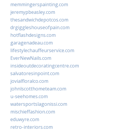
memmingerspainting.com
jeremypbeasley.com
thesandwichdepotcos.com
drgiggleshouseofpain.com
hotflashdesigns.com
garagenadeau.com
lifestylechauffeurservice.com
EverNewNails.com
insideoutdecoratingcentre.com
salvatoresinpoint.com
jovialfloralco.com
johnlscotthometeam.com
u-seehomes.com
watersportslagonissi.com
mischieffashion.com
eduwyre.com
retro-interiors.com