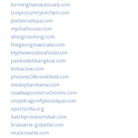
birminghamautocare.com
tonyscountrykitchen.com
jbellasnailspa.com
mychaihouse.com
alvisgrooming.com
thegeorginaestate.com
blythewoodseafood.com
paolosdelibangkok.com
bobacove.com
phoone24brookfield.com
mickeybarmama.com
roadwayconstructioninc.com
shopdragonflyboutique.com
sportszilla.org
batchprovisionsbar.com
brasserie-gobette.com
musicrearte.com