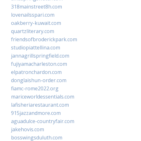
318mainstreet8h.com
lovenailsspari.com
oakberry-kuwait.com
quartzliterary.com
friendsofbroderickpark.com
studiopiattellina.com
jannagrillspringfield.com
fujiyamacharleston.com
elpatronchardon.com
donglaishun-order.com
fiamc-rome2022.org
mariceworldessentials.com
lafisheriarestaurant.com
915jazzandmore.com
aguadulce-countryfair.com
jakehovis.com
bosswingsduluth.com