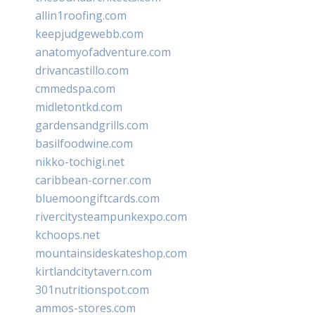
allin1roofing.com
keepjudgewebb.com
anatomyofadventure.com
drivancastillo.com
cmmedspa.com
midletontkd.com
gardensandgrills.com
basilfoodwine.com
nikko-tochigi.net
caribbean-corner.com
bluemoongiftcards.com
rivercitysteampunkexpo.com
kchoops.net
mountainsideskateshop.com
kirtlandcitytavern.com
301nutritionspot.com
ammos-stores.com