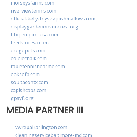
morseysfarms.com
riverviewtennis.com
official-kelly-toys-squishmallows.com
displaygardenonsuncrest.org
bbq-empire-usa.com
feedstoreva.com
drogopets.com
ediblechalk.com
tabletennisnearme.com
oaksofa.com
soultacohtx.com
capishcaps.com
gpsyfl.org
MEDIA PARTNER III
vwrepairarlington.com
cleaningservicebaltimore-md.com