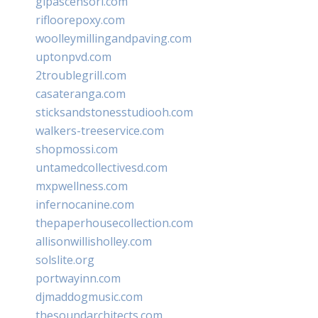
glpascensori.com
rifloorepoxy.com
woolleymillingandpaving.com
uptonpvd.com
2troublegrill.com
casateranga.com
sticksandstonesstudiooh.com
walkers-treeservice.com
shopmossi.com
untamedcollectivesd.com
mxpwellness.com
infernocanine.com
thepaperhousecollection.com
allisonwillisholley.com
solslite.org
portwayinn.com
djmaddogmusic.com
thesoundarchitects.com