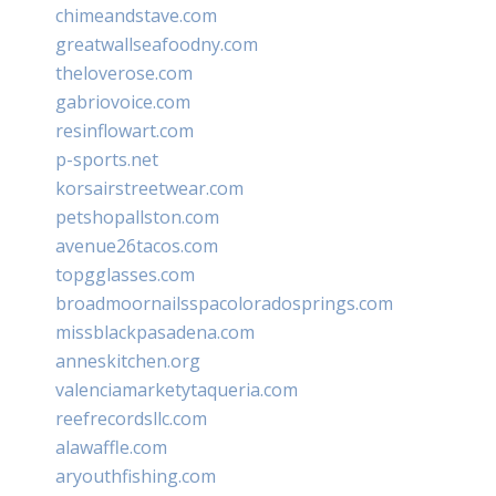
chimeandstave.com
greatwallseafoodny.com
theloverose.com
gabriovoice.com
resinflowart.com
p-sports.net
korsairstreetwear.com
petshopallston.com
avenue26tacos.com
topgglasses.com
broadmoornailsspacoloradosprings.com
missblackpasadena.com
anneskitchen.org
valenciamarketytaqueria.com
reefrecordsllc.com
alawaffle.com
aryouthfishing.com