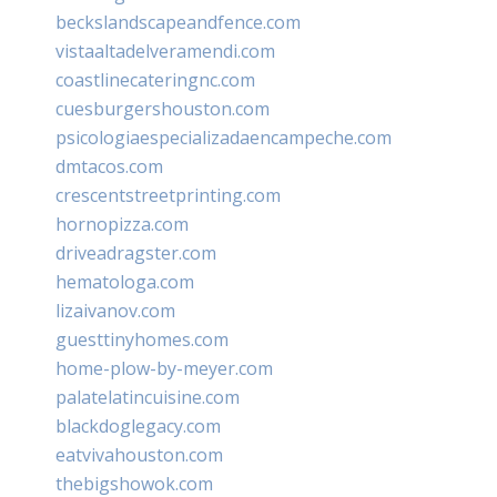
beckslandscapeandfence.com
vistaaltadelveramendi.com
coastlinecateringnc.com
cuesburgershouston.com
psicologiaespecializadaencampeche.com
dmtacos.com
crescentstreetprinting.com
hornopizza.com
driveadragster.com
hematologa.com
lizaivanov.com
guesttinyhomes.com
home-plow-by-meyer.com
palatelatincuisine.com
blackdoglegacy.com
eatvivahouston.com
thebigshowok.com