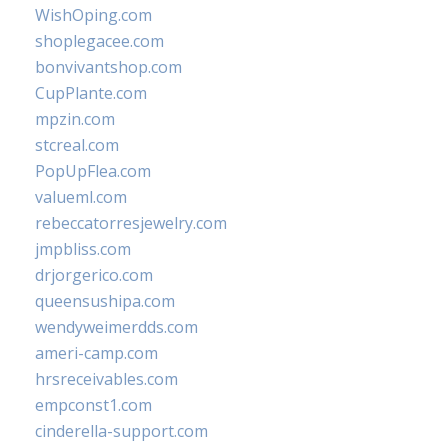
WishOping.com
shoplegacee.com
bonvivantshop.com
CupPlante.com
mpzin.com
stcreal.com
PopUpFlea.com
valueml.com
rebeccatorresjewelry.com
jmpbliss.com
drjorgerico.com
queensushipa.com
wendyweimerdds.com
ameri-camp.com
hrsreceivables.com
empconst1.com
cinderella-support.com