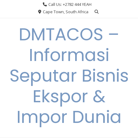
Skip
Call Us: +2782 444 YEAH
to
Cape Town, South Africa
content
DMTACOS –
Informasi
Seputar Bisnis
Ekspor &
Impor Dunia