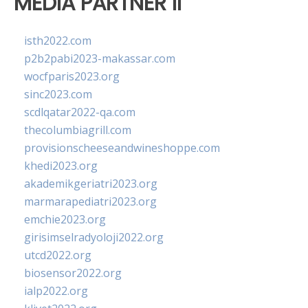
MEDIA PARTNER II
isth2022.com
p2b2pabi2023-makassar.com
wocfparis2023.org
sinc2023.com
scdlqatar2022-qa.com
thecolumbiagrill.com
provisionscheeseandwineshoppe.com
khedi2023.org
akademikgeriatri2023.org
marmarapediatri2023.org
emchie2023.org
girisimselradyoloji2022.org
utcd2022.org
biosensor2022.org
ialp2022.org