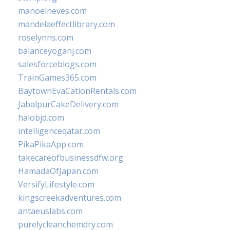
manoelneves.com
mandelaeffectlibrary.com
roselynns.com
balanceyoganj.com
salesforceblogs.com
TrainGames365.com
BaytownEvaCationRentals.com
JabalpurCakeDelivery.com
halobjd.com
intelligenceqatar.com
PikaPikaApp.com
takecareofbusinessdfw.org
HamadaOfJapan.com
VersifyLifestyle.com
kingscreekadventures.com
antaeuslabs.com
purelycleanchemdry.com