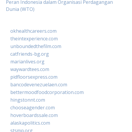
Peran Indonesia dalam Organisasi Perdagangan
Dunia (WTO)
okhealthcareers.com
theintexperience.com
unboundedthefilm.com
catfriends-bg.org
marianlives.org
waywardtees.com
pidfloorsexpress.com
bancodevenezuelaen.com
bettermoodfoodcorporation.com
hingstonnt.com
chooseagender.com
hoverboardssale.com
alaskapolitics.com
stsmp.org