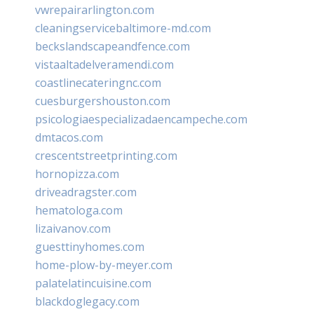
vwrepairarlington.com
cleaningservicebaltimore-md.com
beckslandscapeandfence.com
vistaaltadelveramendi.com
coastlinecateringnc.com
cuesburgershouston.com
psicologiaespecializadaencampeche.com
dmtacos.com
crescentstreetprinting.com
hornopizza.com
driveadragster.com
hematologa.com
lizaivanov.com
guesttinyhomes.com
home-plow-by-meyer.com
palatelatincuisine.com
blackdoglegacy.com