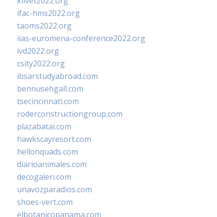
klivet2022.org
ifac-hms2022.org
taoms2022.org
iias-euromena-conference2022.org
ivd2022.org
csity2022.org
ibsarstudyabroad.com
bennusehgall.com
tsecincinnati.com
roderconstructiongroup.com
plazabatai.com
hawkscayresort.com
hellonquads.com
diarioanimales.com
decogaleri.com
unavozparadios.com
shoes-vert.com
elbotanicopanama.com