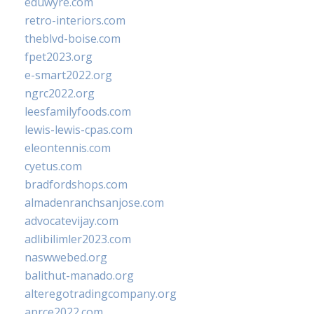
eduwyre.com
retro-interiors.com
theblvd-boise.com
fpet2023.org
e-smart2022.org
ngrc2022.org
leesfamilyfoods.com
lewis-lewis-cpas.com
eleontennis.com
cyetus.com
bradfordshops.com
almadenranchsanjose.com
advocatevijay.com
adlibilimler2023.com
naswwebed.org
balithut-manado.org
alteregotradingcompany.org
aprce2022.com