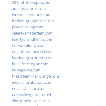
301nutritionspot.com
ammos-stores.com
loceanecreations.com
birdsongridgefarm.com
joiedevivblog.com
valera-amsterdam.com
libertybrandhemp.com
norwoodinnwi.com
neighboursmarket.com
blackanguscareers.com
bolesfororegon.com
bodega-ole.com
thestreamlinerlounge.com
mestrinorubanofc.com
novelatherton.com
nassvalleygardens.net
electjohnstewart.com