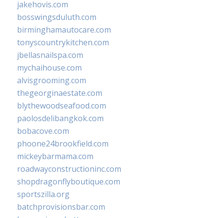
jakehovis.com
bosswingsduluth.com
birminghamautocare.com
tonyscountrykitchen.com
jbellasnailspa.com
mychaihouse.com
alvisgrooming.com
thegeorginaestate.com
blythewoodseafood.com
paolosdelibangkok.com
bobacove.com
phoone24brookfield.com
mickeybarmama.com
roadwayconstructioninc.com
shopdragonflyboutique.com
sportszilla.org
batchprovisionsbar.com