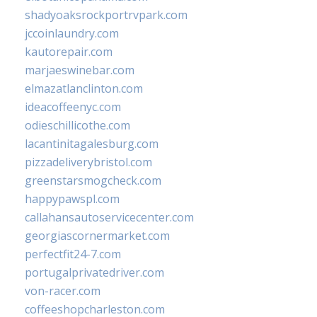
shadyoaksrockportrvpark.com
jccoinlaundry.com
kautorepair.com
marjaeswinebar.com
elmazatlanclinton.com
ideacoffeenyc.com
odieschillicothe.com
lacantinitagalesburg.com
pizzadeliverybristol.com
greenstarsmogcheck.com
happypawspl.com
callahansautoservicecenter.com
georgiascornermarket.com
perfectfit24-7.com
portugalprivatedriver.com
von-racer.com
coffeeshopcharleston.com