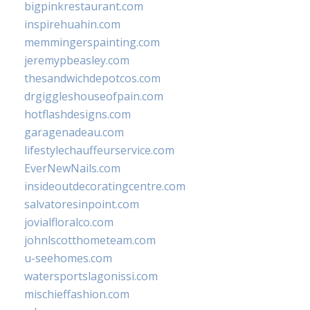
bigpinkrestaurant.com
inspirehuahin.com
memmingerspainting.com
jeremypbeasley.com
thesandwichdepotcos.com
drgiggleshouseofpain.com
hotflashdesigns.com
garagenadeau.com
lifestylechauffeurservice.com
EverNewNails.com
insideoutdecoratingcentre.com
salvatoresinpoint.com
jovialfloralco.com
johnlscotthometeam.com
u-seehomes.com
watersportslagonissi.com
mischieffashion.com