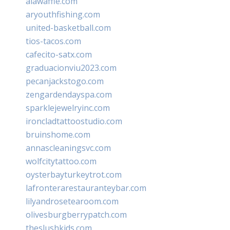
alawaffle.com
aryouthfishing.com
united-basketball.com
tios-tacos.com
cafecito-satx.com
graduacionviu2023.com
pecanjackstogo.com
zengardendayspa.com
sparklejewelryinc.com
ironcladtattoostudio.com
bruinshome.com
annascleaningsvc.com
wolfcitytattoo.com
oysterbayturkeytrot.com
lafronterarestauranteybar.com
lilyandrosetearoom.com
olivesburgberrypatch.com
theslushkids.com