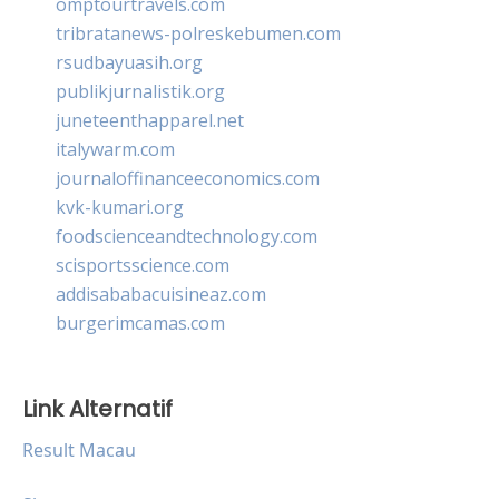
omptourtravels.com
tribratanews-polreskebumen.com
rsudbayuasih.org
publikjurnalistik.org
juneteenthapparel.net
italywarm.com
journaloffinanceeconomics.com
kvk-kumari.org
foodscienceandtechnology.com
scisportsscience.com
addisababacuisineaz.com
burgerimcamas.com
Link Alternatif
Result Macau