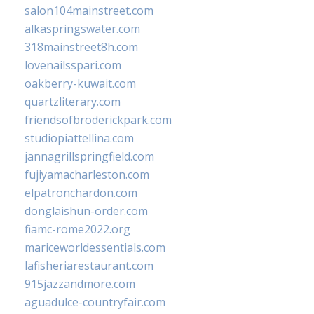
salon104mainstreet.com
alkaspringswater.com
318mainstreet8h.com
lovenailsspari.com
oakberry-kuwait.com
quartzliterary.com
friendsofbroderickpark.com
studiopiattellina.com
jannagrillspringfield.com
fujiyamacharleston.com
elpatronchardon.com
donglaishun-order.com
fiamc-rome2022.org
mariceworldessentials.com
lafisheriarestaurant.com
915jazzandmore.com
aguadulce-countryfair.com