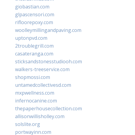
giobastian.com
glpascensori.com
rifloorepoxy.com
woolleymillingandpaving.com
uptonpvd.com
2troublegrill.com
casateranga.com
sticksandstonesstudiooh.com
walkers-treeservice.com
shopmossi.com
untamedcollectivesd.com
mxpwellness.com
infernocanine.com
thepaperhousecollection.com
allisonwillisholley.com
solslite.org
portwayinn.com