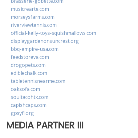
brasserie-gobette.com
musicrearte.com
morseysfarms.com
riverviewtennis.com
official-kelly-toys-squishmallows.com
displaygardenonsuncrest.org
bbq-empire-usa.com
feedstoreva.com
drogopets.com
ediblechalk.com
tabletennisnearme.com
oaksofa.com
soultacohtx.com
capishcaps.com
gpsyfl.org
MEDIA PARTNER III