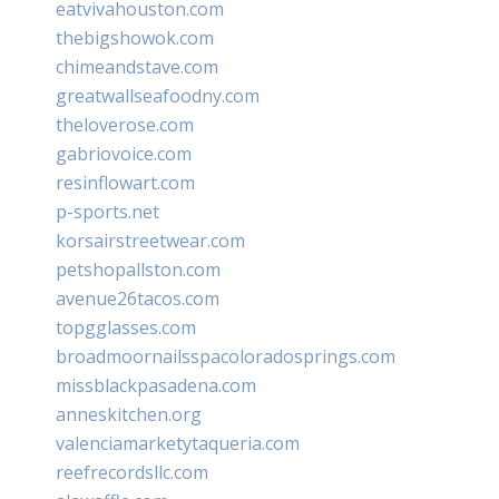
eatvivahouston.com
thebigshowok.com
chimeandstave.com
greatwallseafoodny.com
theloverose.com
gabriovoice.com
resinflowart.com
p-sports.net
korsairstreetwear.com
petshopallston.com
avenue26tacos.com
topgglasses.com
broadmoornailsspacoloradosprings.com
missblackpasadena.com
anneskitchen.org
valenciamarketytaqueria.com
reefrecordsllc.com