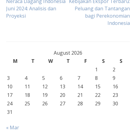
Post
Neraca Dagang Indonesia
Kebijakan Ekspor Terbaru:
Juni 2024: Analisis dan
Peluang dan Tantangan
Proyeksi
bagi Perekonomian
navigation
Indonesia
August 2026
M
T
W
T
F
S
S
1
2
3
4
5
6
7
8
9
10
11
12
13
14
15
16
17
18
19
20
21
22
23
24
25
26
27
28
29
30
31
« Mar