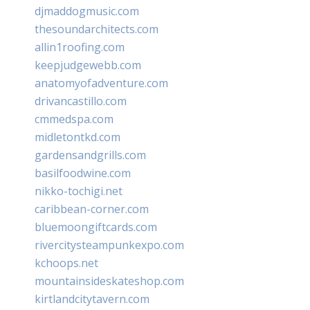
djmaddogmusic.com
thesoundarchitects.com
allin1roofing.com
keepjudgewebb.com
anatomyofadventure.com
drivancastillo.com
cmmedspa.com
midletontkd.com
gardensandgrills.com
basilfoodwine.com
nikko-tochigi.net
caribbean-corner.com
bluemoongiftcards.com
rivercitysteampunkexpo.com
kchoops.net
mountainsideskateshop.com
kirtlandcitytavern.com