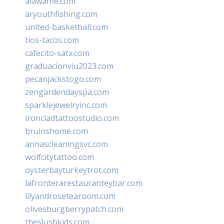
alawaffle.com
aryouthfishing.com
united-basketball.com
tios-tacos.com
cafecito-satx.com
graduacionviu2023.com
pecanjackstogo.com
zengardendayspa.com
sparklejewelryinc.com
ironcladtattoostudio.com
bruinshome.com
annascleaningsvc.com
wolfcitytattoo.com
oysterbayturkeytrot.com
lafronterarestauranteybar.com
lilyandrosetearoom.com
olivesburgberrypatch.com
theslushkids.com