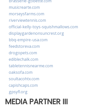
brasserie-gobette.com
musicrearte.com
morseysfarms.com
riverviewtennis.com
official-kelly-toys-squishmallows.com
displaygardenonsuncrest.org
bbq-empire-usa.com
feedstoreva.com
drogopets.com
ediblechalk.com
tabletennisnearme.com
oaksofa.com
soultacohtx.com
capishcaps.com
gpsyfl.org
MEDIA PARTNER III