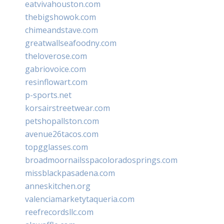
eatvivahouston.com
thebigshowok.com
chimeandstave.com
greatwallseafoodny.com
theloverose.com
gabriovoice.com
resinflowart.com
p-sports.net
korsairstreetwear.com
petshopallston.com
avenue26tacos.com
topgglasses.com
broadmoornailsspacoloradosprings.com
missblackpasadena.com
anneskitchen.org
valenciamarketytaqueria.com
reefrecordsllc.com