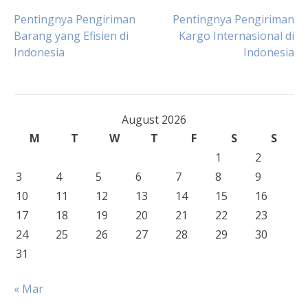
Post
Pentingnya Pengiriman
Pentingnya Pengiriman
Barang yang Efisien di
Kargo Internasional di
Indonesia
Indonesia
navigation
August 2026
M
T
W
T
F
S
S
1
2
3
4
5
6
7
8
9
10
11
12
13
14
15
16
17
18
19
20
21
22
23
24
25
26
27
28
29
30
31
« Mar