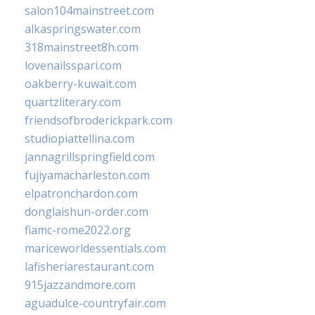
salon104mainstreet.com
alkaspringswater.com
318mainstreet8h.com
lovenailsspari.com
oakberry-kuwait.com
quartzliterary.com
friendsofbroderickpark.com
studiopiattellina.com
jannagrillspringfield.com
fujiyamacharleston.com
elpatronchardon.com
donglaishun-order.com
fiamc-rome2022.org
mariceworldessentials.com
lafisheriarestaurant.com
915jazzandmore.com
aguadulce-countryfair.com