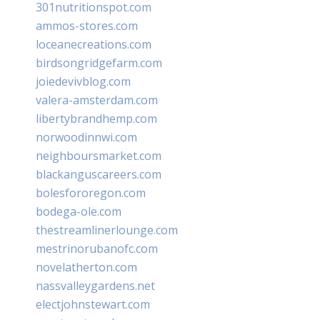
301nutritionspot.com
ammos-stores.com
loceanecreations.com
birdsongridgefarm.com
joiedevivblog.com
valera-amsterdam.com
libertybrandhemp.com
norwoodinnwi.com
neighboursmarket.com
blackanguscareers.com
bolesfororegon.com
bodega-ole.com
thestreamlinerlounge.com
mestrinorubanofc.com
novelatherton.com
nassvalleygardens.net
electjohnstewart.com