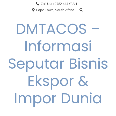
Skip
Call Us: +2782 444 YEAH
to
Cape Town, South Africa
content
DMTACOS –
Informasi
Seputar Bisnis
Ekspor &
Impor Dunia