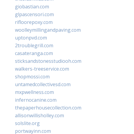
giobastian.com
glpascensori.com
rifloorepoxy.com
woolleymillingandpaving.com
uptonpvd.com
2troublegrill.com
casateranga.com
sticksandstonesstudiooh.com
walkers-treeservice.com
shopmossi.com
untamedcollectivesd.com
mxpwellness.com
infernocanine.com
thepaperhousecollection.com
allisonwillisholley.com
solslite.org
portwayinn.com