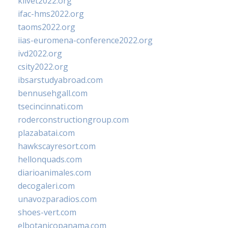
klivet2022.org
ifac-hms2022.org
taoms2022.org
iias-euromena-conference2022.org
ivd2022.org
csity2022.org
ibsarstudyabroad.com
bennusehgall.com
tsecincinnati.com
roderconstructiongroup.com
plazabatai.com
hawkscayresort.com
hellonquads.com
diarioanimales.com
decogaleri.com
unavozparadios.com
shoes-vert.com
elbotanicopanama.com