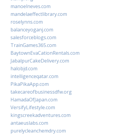
manoelneves.com
mandelaeffectlibrary.com
roselynns.com
balanceyoganj.com
salesforceblogs.com
TrainGames365.com
BaytownEvaCationRentals.com
JabalpurCakeDelivery.com
halobjd.com
intelligenceqatar.com
PikaPikaApp.com
takecareofbusinessdfw.org
HamadaOfJapan.com
VersifyLifestyle.com
kingscreekadventures.com
antaeuslabs.com
purelycleanchemdry.com