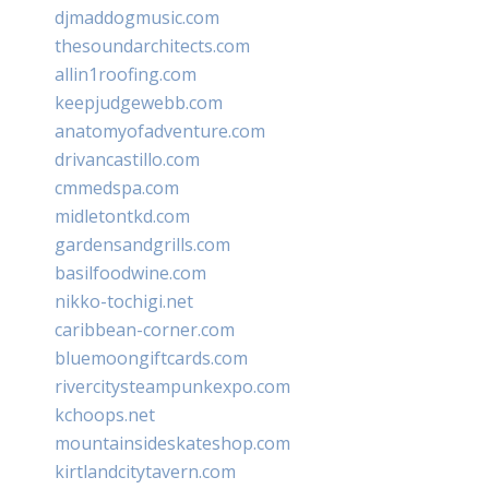
djmaddogmusic.com
thesoundarchitects.com
allin1roofing.com
keepjudgewebb.com
anatomyofadventure.com
drivancastillo.com
cmmedspa.com
midletontkd.com
gardensandgrills.com
basilfoodwine.com
nikko-tochigi.net
caribbean-corner.com
bluemoongiftcards.com
rivercitysteampunkexpo.com
kchoops.net
mountainsideskateshop.com
kirtlandcitytavern.com