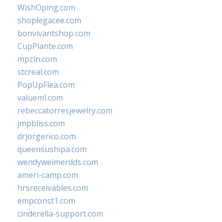
WishOping.com
shoplegacee.com
bonvivantshop.com
CupPlante.com
mpzin.com
stcreal.com
PopUpFlea.com
valueml.com
rebeccatorresjewelry.com
jmpbliss.com
drjorgerico.com
queensushipa.com
wendyweimerdds.com
ameri-camp.com
hrsreceivables.com
empconst1.com
cinderella-support.com