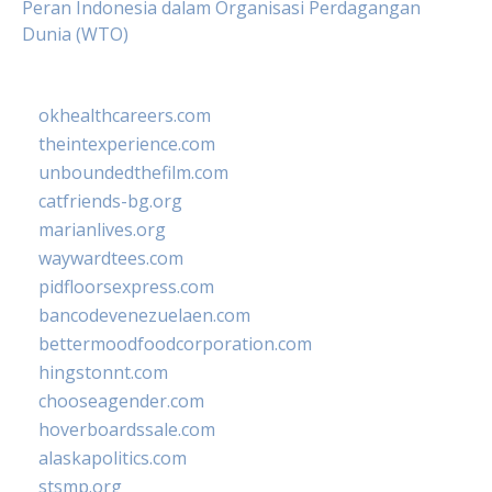
Peran Indonesia dalam Organisasi Perdagangan
Dunia (WTO)
okhealthcareers.com
theintexperience.com
unboundedthefilm.com
catfriends-bg.org
marianlives.org
waywardtees.com
pidfloorsexpress.com
bancodevenezuelaen.com
bettermoodfoodcorporation.com
hingstonnt.com
chooseagender.com
hoverboardssale.com
alaskapolitics.com
stsmp.org