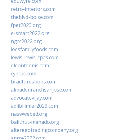
eduwyre.com
retro-interiors.com
theblvd-boise.com
fpet2023.org
e-smart2022.org
ngrc2022.org
leesfamilyfoods.com
lewis-lewis-cpas.com
eleontennis.com
cyetus.com
bradfordshops.com
almadenranchsanjose.com
advocatevijay.com
adlibilimler2023.com
naswwebed.org
balithut-manado.org
alteregotradingcompany.org
aprce2022.com