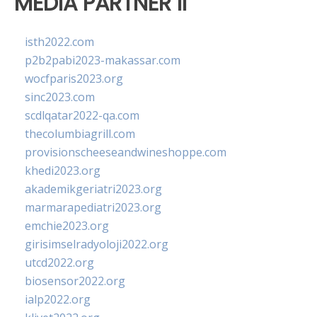
MEDIA PARTNER II
isth2022.com
p2b2pabi2023-makassar.com
wocfparis2023.org
sinc2023.com
scdlqatar2022-qa.com
thecolumbiagrill.com
provisionscheeseandwineshoppe.com
khedi2023.org
akademikgeriatri2023.org
marmarapediatri2023.org
emchie2023.org
girisimselradyoloji2022.org
utcd2022.org
biosensor2022.org
ialp2022.org