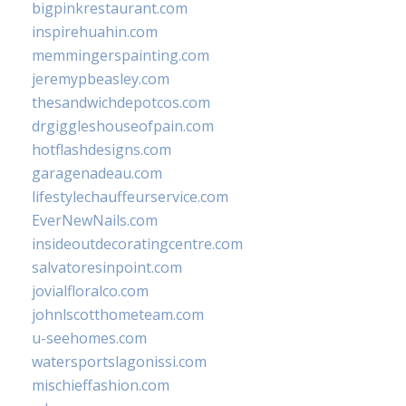
bigpinkrestaurant.com
inspirehuahin.com
memmingerspainting.com
jeremypbeasley.com
thesandwichdepotcos.com
drgiggleshouseofpain.com
hotflashdesigns.com
garagenadeau.com
lifestylechauffeurservice.com
EverNewNails.com
insideoutdecoratingcentre.com
salvatoresinpoint.com
jovialfloralco.com
johnlscotthometeam.com
u-seehomes.com
watersportslagonissi.com
mischieffashion.com