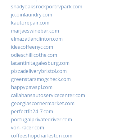
shadyoaksrockportrvpark.com
jccoinlaundry.com
kautorepair.com
marjaeswinebar.com
elmazatlanclinton.com
ideacoffeenyc.com
odieschillicothe.com
lacantinitagalesburg.com
pizzadeliverybristol.com
greenstarsmogcheck.com
happypawspl.com
callahansautoservicecenter.com
georgiascornermarket.com
perfectfit24-7.com
portugalprivatedriver.com
von-racer.com
coffeeshopcharleston.com