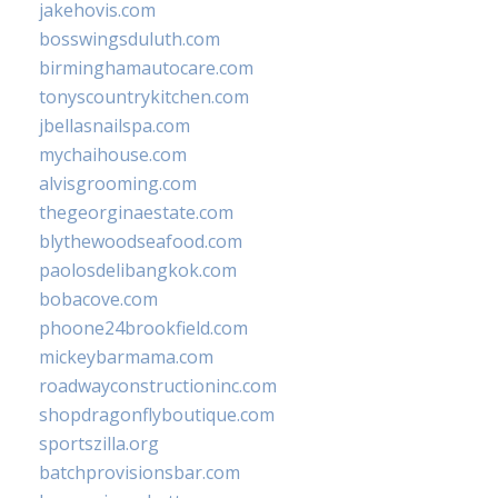
jakehovis.com
bosswingsduluth.com
birminghamautocare.com
tonyscountrykitchen.com
jbellasnailspa.com
mychaihouse.com
alvisgrooming.com
thegeorginaestate.com
blythewoodseafood.com
paolosdelibangkok.com
bobacove.com
phoone24brookfield.com
mickeybarmama.com
roadwayconstructioninc.com
shopdragonflyboutique.com
sportszilla.org
batchprovisionsbar.com