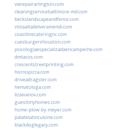
vwrepairarlington.com
cleaningservicebaltimore-md.com
beckslandscapeandfence.com
vistaaltadelveramendi.com
coastlinecateringnc.com
cuesburgershouston.com
psicologiaespecializadaencampeche.com
dmtacos.com
crescentstreetprinting.com
hornopizza.com
driveadragster.com
hematologa.com
lizaivanov.com
guesttinyhomes.com
home-plow-by-meyer.com
palatelatincuisine.com
blackdoglegacy.com