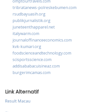
omptourtravels.com
tribratanews-polreskebumen.com
rsudbayuasih.org
publikjurnalistik.org
juneteenthapparel.net
italywarm.com
journaloffinanceeconomics.com
kvk-kumari.org
foodscienceandtechnology.com
scisportsscience.com
addisababacuisineaz.com
burgerimcamas.com
Link Alternatif
Result Macau