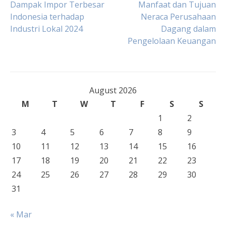
Post
Dampak Impor Terbesar
Manfaat dan Tujuan
Indonesia terhadap
Neraca Perusahaan
Industri Lokal 2024
Dagang dalam
navigation
Pengelolaan Keuangan
August 2026
M
T
W
T
F
S
S
1
2
3
4
5
6
7
8
9
10
11
12
13
14
15
16
17
18
19
20
21
22
23
24
25
26
27
28
29
30
31
« Mar