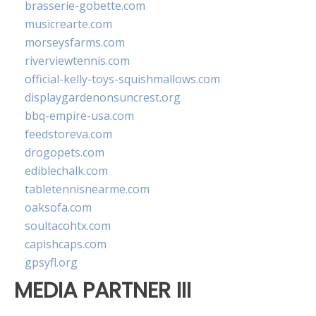
brasserie-gobette.com
musicrearte.com
morseysfarms.com
riverviewtennis.com
official-kelly-toys-squishmallows.com
displaygardenonsuncrest.org
bbq-empire-usa.com
feedstoreva.com
drogopets.com
ediblechalk.com
tabletennisnearme.com
oaksofa.com
soultacohtx.com
capishcaps.com
gpsyfl.org
MEDIA PARTNER III