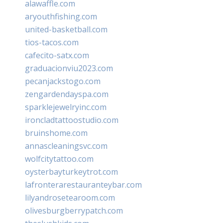
alawaffle.com
aryouthfishing.com
united-basketball.com
tios-tacos.com
cafecito-satx.com
graduacionviu2023.com
pecanjackstogo.com
zengardendayspa.com
sparklejewelryinc.com
ironcladtattoostudio.com
bruinshome.com
annascleaningsvc.com
wolfcitytattoo.com
oysterbayturkeytrot.com
lafronterarestauranteybar.com
lilyandrosetearoom.com
olivesburgberrypatch.com