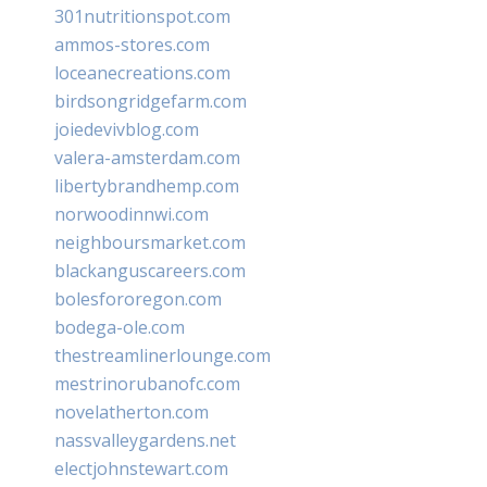
301nutritionspot.com
ammos-stores.com
loceanecreations.com
birdsongridgefarm.com
joiedevivblog.com
valera-amsterdam.com
libertybrandhemp.com
norwoodinnwi.com
neighboursmarket.com
blackanguscareers.com
bolesfororegon.com
bodega-ole.com
thestreamlinerlounge.com
mestrinorubanofc.com
novelatherton.com
nassvalleygardens.net
electjohnstewart.com