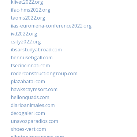
klivet2022.org
ifac-hms2022.org
taoms2022.org
iias-euromena-conference2022.org
ivd2022.org
csity2022.org
ibsarstudyabroad.com
bennusehgall.com
tsecincinnati.com
roderconstructiongroup.com
plazabatai.com
hawkscayresort.com
hellonquads.com
diarioanimales.com
decogaleri.com
unavozparadios.com
shoes-vert.com