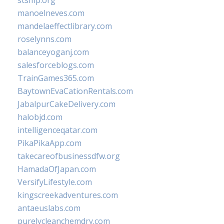
stsmp.org
manoelneves.com
mandelaeffectlibrary.com
roselynns.com
balanceyoganj.com
salesforceblogs.com
TrainGames365.com
BaytownEvaCationRentals.com
JabalpurCakeDelivery.com
halobjd.com
intelligenceqatar.com
PikaPikaApp.com
takecareofbusinessdfw.org
HamadaOfJapan.com
VersifyLifestyle.com
kingscreekadventures.com
antaeuslabs.com
purelycleanchemdry.com