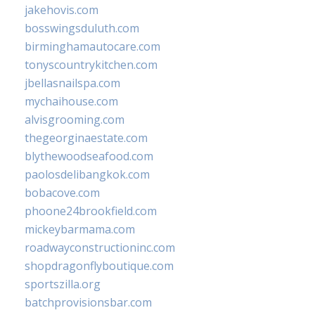
jakehovis.com
bosswingsduluth.com
birminghamautocare.com
tonyscountrykitchen.com
jbellasnailspa.com
mychaihouse.com
alvisgrooming.com
thegeorginaestate.com
blythewoodseafood.com
paolosdelibangkok.com
bobacove.com
phoone24brookfield.com
mickeybarmama.com
roadwayconstructioninc.com
shopdragonflyboutique.com
sportszilla.org
batchprovisionsbar.com