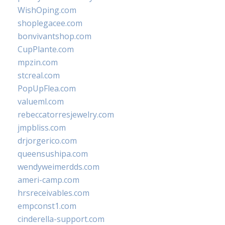
WishOping.com
shoplegacee.com
bonvivantshop.com
CupPlante.com
mpzin.com
stcreal.com
PopUpFlea.com
valueml.com
rebeccatorresjewelry.com
jmpbliss.com
drjorgerico.com
queensushipa.com
wendyweimerdds.com
ameri-camp.com
hrsreceivables.com
empconst1.com
cinderella-support.com