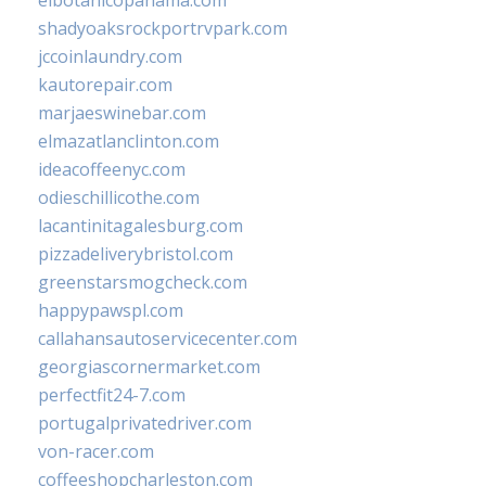
elbotanicopanama.com
shadyoaksrockportrvpark.com
jccoinlaundry.com
kautorepair.com
marjaeswinebar.com
elmazatlanclinton.com
ideacoffeenyc.com
odieschillicothe.com
lacantinitagalesburg.com
pizzadeliverybristol.com
greenstarsmogcheck.com
happypawspl.com
callahansautoservicecenter.com
georgiascornermarket.com
perfectfit24-7.com
portugalprivatedriver.com
von-racer.com
coffeeshopcharleston.com