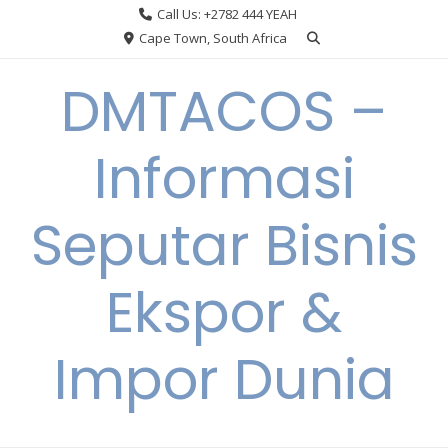
Skip
Call Us: +2782 444 YEAH
to
Cape Town, South Africa
content
DMTACOS –
Informasi
Seputar Bisnis
Ekspor &
Impor Dunia