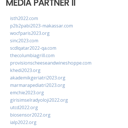
MEDIA PARTNER II
isth2022.com
p2b2pabi2023-makassar.com
wocfparis2023.org
sinc2023.com
scdlqatar2022-qa.com
thecolumbiagrill.com
provisionscheeseandwineshoppe.com
khedi2023.org
akademikgeriatri2023.org
marmarapediatri2023.org
emchie2023.org
girisimselradyoloji2022.org
utcd2022.org
biosensor2022.org
ialp2022.org