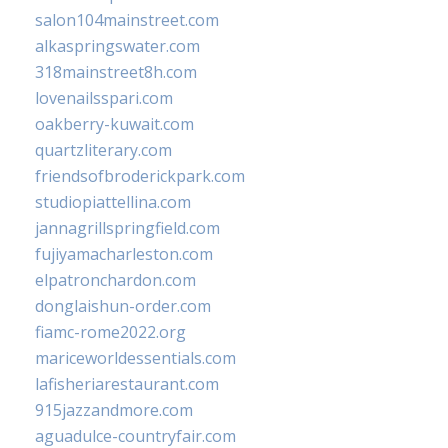
salon104mainstreet.com
alkaspringswater.com
318mainstreet8h.com
lovenailsspari.com
oakberry-kuwait.com
quartzliterary.com
friendsofbroderickpark.com
studiopiattellina.com
jannagrillspringfield.com
fujiyamacharleston.com
elpatronchardon.com
donglaishun-order.com
fiamc-rome2022.org
mariceworldessentials.com
lafisheriarestaurant.com
915jazzandmore.com
aguadulce-countryfair.com