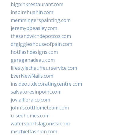
bigpinkrestaurant.com
inspirehuahin.com
memmingerspainting.com
jeremypbeasley.com
thesandwichdepotcos.com
drgiggleshouseofpain.com
hotflashdesigns.com
garagenadeau.com
lifestylechauffeurservice.com
EverNewNails.com
insideoutdecoratingcentre.com
salvatoresinpoint.com
jovialfloralco.com
johnlscotthometeam.com
u-seehomes.com
watersportslagonissi.com
mischieffashion.com