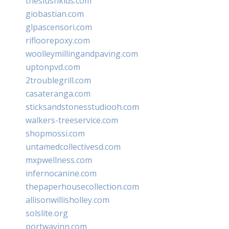
theslushkids.com
giobastian.com
glpascensori.com
rifloorepoxy.com
woolleymillingandpaving.com
uptonpvd.com
2troublegrill.com
casateranga.com
sticksandstonesstudiooh.com
walkers-treeservice.com
shopmossi.com
untamedcollectivesd.com
mxpwellness.com
infernocanine.com
thepaperhousecollection.com
allisonwillisholley.com
solslite.org
portwayinn.com