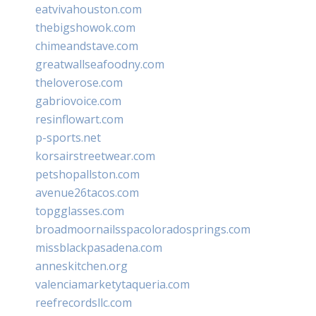
eatvivahouston.com
thebigshowok.com
chimeandstave.com
greatwallseafoodny.com
theloverose.com
gabriovoice.com
resinflowart.com
p-sports.net
korsairstreetwear.com
petshopallston.com
avenue26tacos.com
topgglasses.com
broadmoornailsspacoloradosprings.com
missblackpasadena.com
anneskitchen.org
valenciamarketytaqueria.com
reefrecordsllc.com