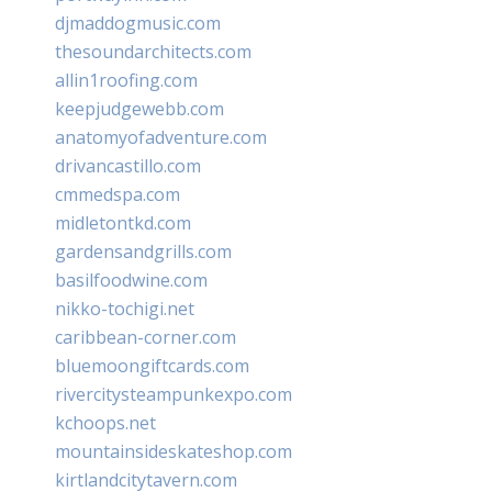
djmaddogmusic.com
thesoundarchitects.com
allin1roofing.com
keepjudgewebb.com
anatomyofadventure.com
drivancastillo.com
cmmedspa.com
midletontkd.com
gardensandgrills.com
basilfoodwine.com
nikko-tochigi.net
caribbean-corner.com
bluemoongiftcards.com
rivercitysteampunkexpo.com
kchoops.net
mountainsideskateshop.com
kirtlandcitytavern.com