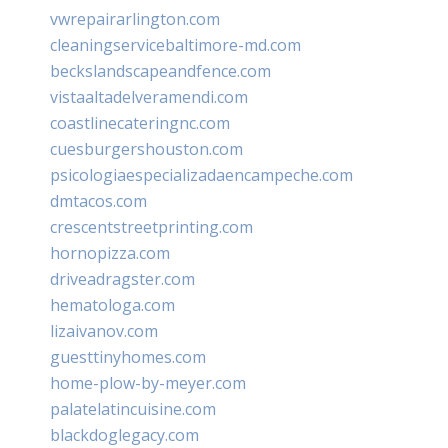
vwrepairarlington.com
cleaningservicebaltimore-md.com
beckslandscapeandfence.com
vistaaltadelveramendi.com
coastlinecateringnc.com
cuesburgershouston.com
psicologiaespecializadaencampeche.com
dmtacos.com
crescentstreetprinting.com
hornopizza.com
driveadragster.com
hematologa.com
lizaivanov.com
guesttinyhomes.com
home-plow-by-meyer.com
palatelatincuisine.com
blackdoglegacy.com