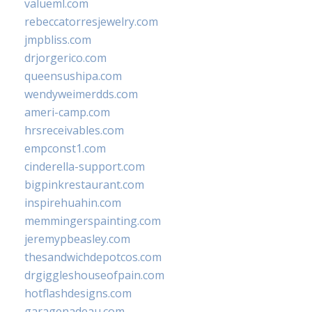
valueml.com
rebeccatorresjewelry.com
jmpbliss.com
drjorgerico.com
queensushipa.com
wendyweimerdds.com
ameri-camp.com
hrsreceivables.com
empconst1.com
cinderella-support.com
bigpinkrestaurant.com
inspirehuahin.com
memmingerspainting.com
jeremypbeasley.com
thesandwichdepotcos.com
drgiggleshouseofpain.com
hotflashdesigns.com
garagenadeau.com