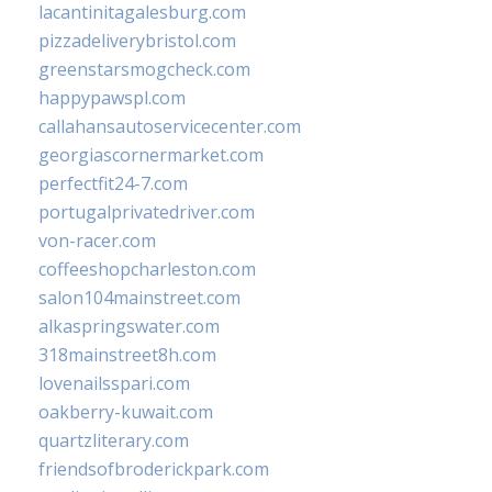
lacantinitagalesburg.com
pizzadeliverybristol.com
greenstarsmogcheck.com
happypawspl.com
callahansautoservicecenter.com
georgiascornermarket.com
perfectfit24-7.com
portugalprivatedriver.com
von-racer.com
coffeeshopcharleston.com
salon104mainstreet.com
alkaspringswater.com
318mainstreet8h.com
lovenailsspari.com
oakberry-kuwait.com
quartzliterary.com
friendsofbroderickpark.com