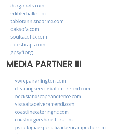
drogopets.com
ediblechalk.com
tabletennisnearme.com
oaksofa.com
soultacohtx.com
capishcaps.com
gpsyfl.org
MEDIA PARTNER III
vwrepairarlington.com
cleaningservicebaltimore-md.com
beckslandscapeandfence.com
vistaaltadelveramendi.com
coastlinecateringnc.com
cuesburgershouston.com
psicologiaespecializadaencampeche.com