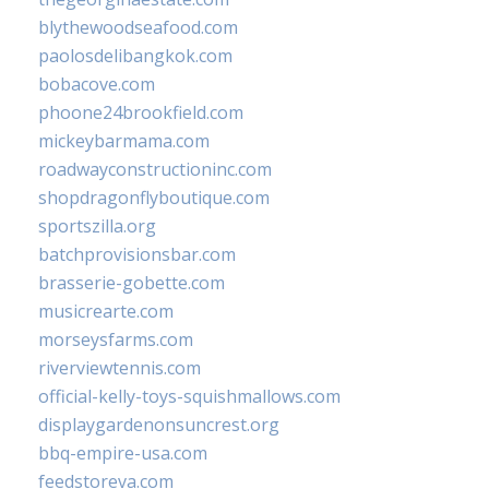
blythewoodseafood.com
paolosdelibangkok.com
bobacove.com
phoone24brookfield.com
mickeybarmama.com
roadwayconstructioninc.com
shopdragonflyboutique.com
sportszilla.org
batchprovisionsbar.com
brasserie-gobette.com
musicrearte.com
morseysfarms.com
riverviewtennis.com
official-kelly-toys-squishmallows.com
displaygardenonsuncrest.org
bbq-empire-usa.com
feedstoreva.com