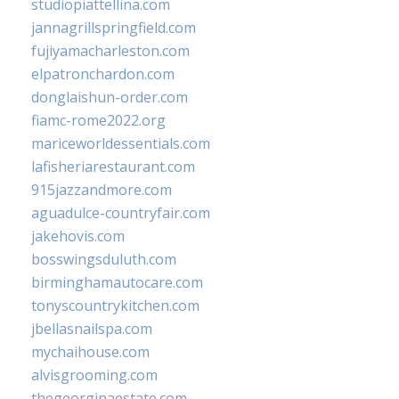
studiopiattellina.com
jannagrillspringfield.com
fujiyamacharleston.com
elpatronchardon.com
donglaishun-order.com
fiamc-rome2022.org
mariceworldessentials.com
lafisheriarestaurant.com
915jazzandmore.com
aguadulce-countryfair.com
jakehovis.com
bosswingsduluth.com
birminghamautocare.com
tonyscountrykitchen.com
jbellasnailspa.com
mychaihouse.com
alvisgrooming.com
thegeorginaestate.com