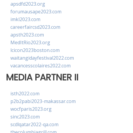
apsdfd2023.org
forumausape2023.com
imkl2023.com
careerfaircsd2023.com
apsth2023.com
MedItRio2023.org
lcicon2023boston.com
waitangidayfestival2022.com
vacancesscolaires2022.com
MEDIA PARTNER II
isth2022.com
p2b2pabi2023-makassar.com
wocfparis2023.org
sinc2023.com
scdlqatar2022-qa.com
thecolumbiagrill.com