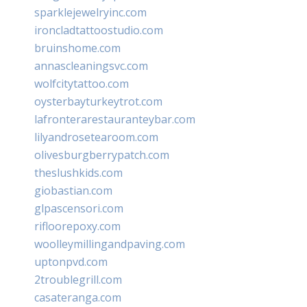
sparklejewelryinc.com
ironcladtattoostudio.com
bruinshome.com
annascleaningsvc.com
wolfcitytattoo.com
oysterbayturkeytrot.com
lafronterarestauranteybar.com
lilyandrosetearoom.com
olivesburgberrypatch.com
theslushkids.com
giobastian.com
glpascensori.com
rifloorepoxy.com
woolleymillingandpaving.com
uptonpvd.com
2troublegrill.com
casateranga.com