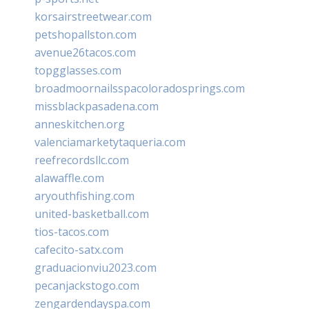
korsairstreetwear.com
petshopallston.com
avenue26tacos.com
topgglasses.com
broadmoornailsspacoloradosprings.com
missblackpasadena.com
anneskitchen.org
valenciamarketytaqueria.com
reefrecordsllc.com
alawaffle.com
aryouthfishing.com
united-basketball.com
tios-tacos.com
cafecito-satx.com
graduacionviu2023.com
pecanjackstogo.com
zengardendayspa.com