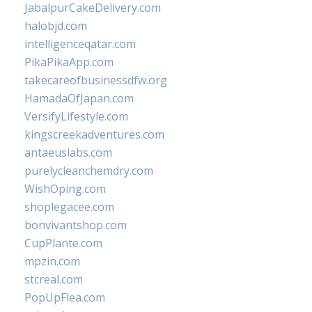
JabalpurCakeDelivery.com
halobjd.com
intelligenceqatar.com
PikaPikaApp.com
takecareofbusinessdfw.org
HamadaOfJapan.com
VersifyLifestyle.com
kingscreekadventures.com
antaeuslabs.com
purelycleanchemdry.com
WishOping.com
shoplegacee.com
bonvivantshop.com
CupPlante.com
mpzin.com
stcreal.com
PopUpFlea.com