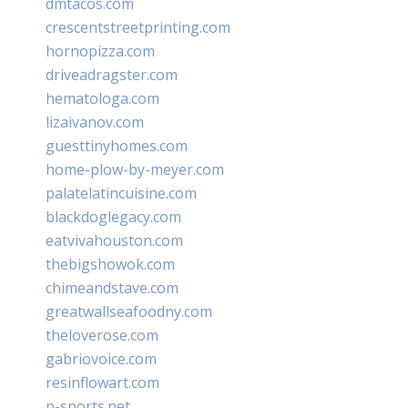
dmtacos.com
crescentstreetprinting.com
hornopizza.com
driveadragster.com
hematologa.com
lizaivanov.com
guesttinyhomes.com
home-plow-by-meyer.com
palatelatincuisine.com
blackdoglegacy.com
eatvivahouston.com
thebigshowok.com
chimeandstave.com
greatwallseafoodny.com
theloverose.com
gabriovoice.com
resinflowart.com
p-sports.net