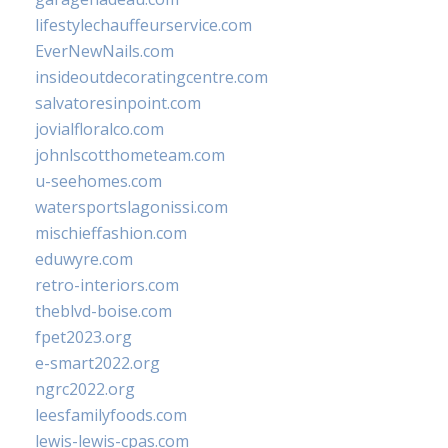
lifestylechauffeurservice.com
EverNewNails.com
insideoutdecoratingcentre.com
salvatoresinpoint.com
jovialfloralco.com
johnlscotthometeam.com
u-seehomes.com
watersportslagonissi.com
mischieffashion.com
eduwyre.com
retro-interiors.com
theblvd-boise.com
fpet2023.org
e-smart2022.org
ngrc2022.org
leesfamilyfoods.com
lewis-lewis-cpas.com