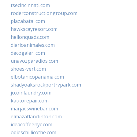
tsecincinnati.com
roderconstructiongroup.com
plazabatai.com
hawkscayresort.com
hellonquads.com
diarioanimales.com
decogaleri.com
unavozparadios.com
shoes-vert.com
elbotanicopanama.com
shadyoaksrockportrvpark.com
jccoinlaundry.com
kautorepair.com
marjaeswinebar.com
elmazatlanclinton.com
ideacoffeenyc.com
odieschillicothe.com