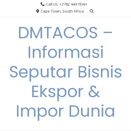
Skip
Call Us: +2782 444 YEAH
to
Cape Town, South Africa
content
DMTACOS –
Informasi
Seputar Bisnis
Ekspor &
Impor Dunia