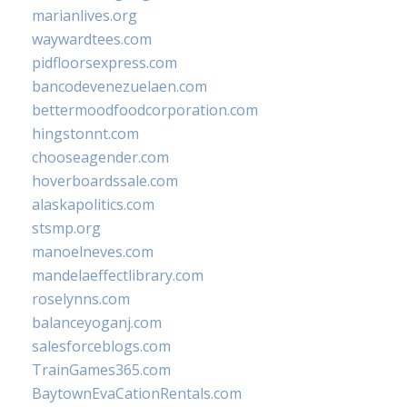
marianlives.org
waywardtees.com
pidfloorsexpress.com
bancodevenezuelaen.com
bettermoodfoodcorporation.com
hingstonnt.com
chooseagender.com
hoverboardssale.com
alaskapolitics.com
stsmp.org
manoelneves.com
mandelaeffectlibrary.com
roselynns.com
balanceyoganj.com
salesforceblogs.com
TrainGames365.com
BaytownEvaCationRentals.com