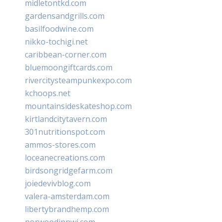
midletontkd.com
gardensandgrills.com
basilfoodwine.com
nikko-tochigi.net
caribbean-corner.com
bluemoongiftcards.com
rivercitysteampunkexpo.com
kchoops.net
mountainsideskateshop.com
kirtlandcitytavern.com
301nutritionspot.com
ammos-stores.com
loceanecreations.com
birdsongridgefarm.com
joiedevivblog.com
valera-amsterdam.com
libertybrandhemp.com
norwoodinnwi.com