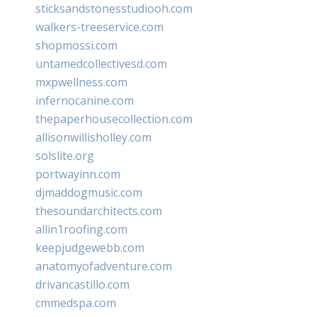
sticksandstonesstudiooh.com
walkers-treeservice.com
shopmossi.com
untamedcollectivesd.com
mxpwellness.com
infernocanine.com
thepaperhousecollection.com
allisonwillisholley.com
solslite.org
portwayinn.com
djmaddogmusic.com
thesoundarchitects.com
allin1roofing.com
keepjudgewebb.com
anatomyofadventure.com
drivancastillo.com
cmmedspa.com