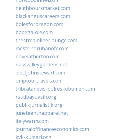
neighboursmarket.com
blackanguscareers.com
bolesfororegon.com
bodega-ole.com
thestreamlinerlounge.com
mestrinorubanofc.com
novelatherton.com
nassvalleygardens.net
electjohnstewart.com
omptourtravels.com
tribratanews-polreskebumen.com
rsudbayuasih.org
publikjurnalistik.org
juneteenthapparel.net
italywarm.com
journaloffinanceeconomics.com
kvk-kumari.org