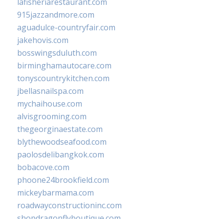
lafisheriarestaurant.com
915jazzandmore.com
aguadulce-countryfair.com
jakehovis.com
bosswingsduluth.com
birminghamautocare.com
tonyscountrykitchen.com
jbellasnailspa.com
mychaihouse.com
alvisgrooming.com
thegeorginaestate.com
blythewoodseafood.com
paolosdelibangkok.com
bobacove.com
phoone24brookfield.com
mickeybarmama.com
roadwayconstructioninc.com
shopdragonflyboutique.com