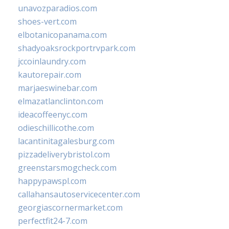
unavozparadios.com
shoes-vert.com
elbotanicopanama.com
shadyoaksrockportrvpark.com
jccoinlaundry.com
kautorepair.com
marjaeswinebar.com
elmazatlanclinton.com
ideacoffeenyc.com
odieschillicothe.com
lacantinitagalesburg.com
pizzadeliverybristol.com
greenstarsmogcheck.com
happypawspl.com
callahansautoservicecenter.com
georgiascornermarket.com
perfectfit24-7.com