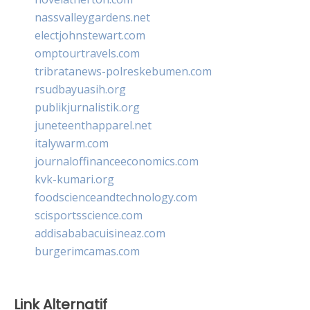
nassvalleygardens.net
electjohnstewart.com
omptourtravels.com
tribratanews-polreskebumen.com
rsudbayuasih.org
publikjurnalistik.org
juneteenthapparel.net
italywarm.com
journaloffinanceeconomics.com
kvk-kumari.org
foodscienceandtechnology.com
scisportsscience.com
addisababacuisineaz.com
burgerimcamas.com
Link Alternatif