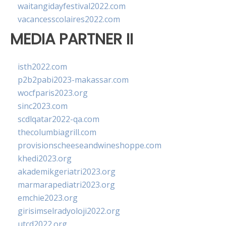
waitangidayfestival2022.com
vacancesscolaires2022.com
MEDIA PARTNER II
isth2022.com
p2b2pabi2023-makassar.com
wocfparis2023.org
sinc2023.com
scdlqatar2022-qa.com
thecolumbiagrill.com
provisionscheeseandwineshoppe.com
khedi2023.org
akademikgeriatri2023.org
marmarapediatri2023.org
emchie2023.org
girisimselradyoloji2022.org
utcd2022.org