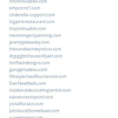
hrsreceivables.com
empconst1.com
cinderella-support.com
bigpinkrestaurant.com
inspirehuahin.com
memmingerspainting.com
jeremypbeasley.com
thesandwichdepotcos.com
drgiggleshouseofpain.com
hotflashdesigns.com
garagenadeau.com
lifestylechauffeurservice.com
EverNewNails.com
insideoutdecoratingcentre.com
salvatoresinpoint.com
jovialfloralco.com
johnlscotthometeam.com
u-seehomes.com