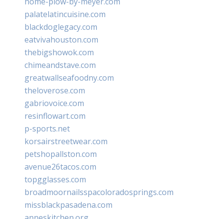
home-plow-by-meyer.com
palatelatincuisine.com
blackdoglegacy.com
eatvivahouston.com
thebigshowok.com
chimeandstave.com
greatwallseafoodny.com
theloverose.com
gabriovoice.com
resinflowart.com
p-sports.net
korsairstreetwear.com
petshopallston.com
avenue26tacos.com
topgglasses.com
broadmoornailsspacoloradosprings.com
missblackpasadena.com
anneskitchen.org