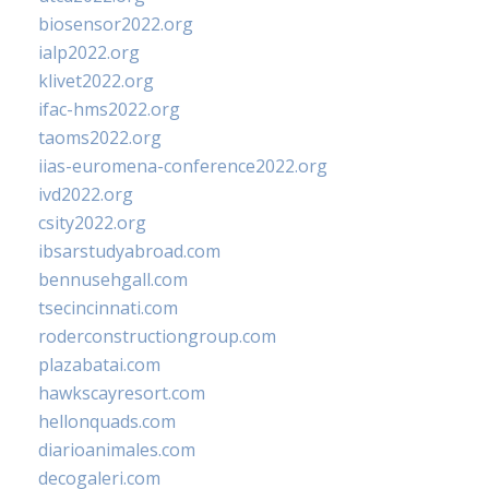
biosensor2022.org
ialp2022.org
klivet2022.org
ifac-hms2022.org
taoms2022.org
iias-euromena-conference2022.org
ivd2022.org
csity2022.org
ibsarstudyabroad.com
bennusehgall.com
tsecincinnati.com
roderconstructiongroup.com
plazabatai.com
hawkscayresort.com
hellonquads.com
diarioanimales.com
decogaleri.com