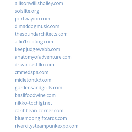
allisonwillisholley.com
solslite.org
portwayinn.com
djmaddogmusic.com
thesoundarchitects.com
allin1roofing.com
keepjudgewebb.com
anatomyofadventure.com
drivancastillo.com
cmmedspa.com
midletontkd.com
gardensandgrills.com
basilfoodwine.com
nikko-tochigi.net
caribbean-corner.com
bluemoongiftcards.com
rivercitysteampunkexpo.com