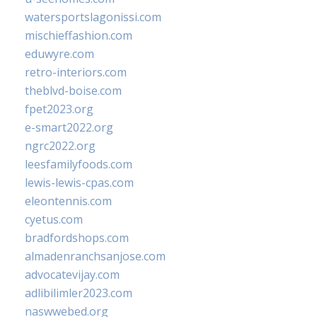
watersportslagonissi.com
mischieffashion.com
eduwyre.com
retro-interiors.com
theblvd-boise.com
fpet2023.org
e-smart2022.org
ngrc2022.org
leesfamilyfoods.com
lewis-lewis-cpas.com
eleontennis.com
cyetus.com
bradfordshops.com
almadenranchsanjose.com
advocatevijay.com
adlibilimler2023.com
naswwebed.org