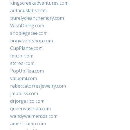
kingscreekadventures.com
antaeuslabs.com
purelycleanchemdry.com
WishOping.com
shoplegacee.com
bonvivantshop.com
CupPlante.com
mpzin.com
stcreal.com
PopUpFlea.com
valueml.com
rebeccatorresjewelry.com
jmpbliss.com
drjorgerico.com
queensushipa.com
wendyweimerdds.com
ameri-camp.com