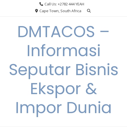
Skip
Call Us: +2782 444 YEAH
to
Cape Town, South Africa
content
DMTACOS –
Informasi
Seputar Bisnis
Ekspor &
Impor Dunia