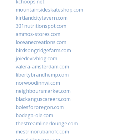
kchoops.net
mountainsideskateshop.com
kirtlandcitytavern.com
301nutritionspot.com
ammos-stores.com
loceanecreations.com
birdsongridgefarm.com
joiedevivblog.com
valera-amsterdam.com
libertybrandhemp.com
norwoodinnwi.com
neighboursmarket.com
blackanguscareers.com
bolesfororegon.com
bodega-ole.com
thestreamlinerlounge.com
mestrinorubanofc.com
novelatherton.com