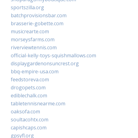
sportszilla.org
batchprovisionsbar.com
brasserie-gobette.com
musicrearte.com
morseysfarms.com
riverviewtennis.com
official-kelly-toys-squishmallows.com
displaygardenonsuncrest.org
bbq-empire-usa.com
feedstoreva.com
drogopets.com
ediblechalk.com
tabletennisnearme.com
oaksofa.com
soultacohtx.com
capishcaps.com
gpsyfl.org