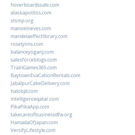
hoverboardssale.com
alaskapolitics.com
stsmp.org
manoelneves.com
mandelaeffectlibrary.com
roselynns.com
balanceyoganj.com
salesforceblogs.com
TrainGames365.com
BaytownEvaCationRentals.com
JabalpurCakeDelivery.com
halobjd.com
intelligenceqatar.com
PikaPikaApp.com
takecareofbusinessdfw.org
HamadaOfJapan.com
VersifyLifestyle.com