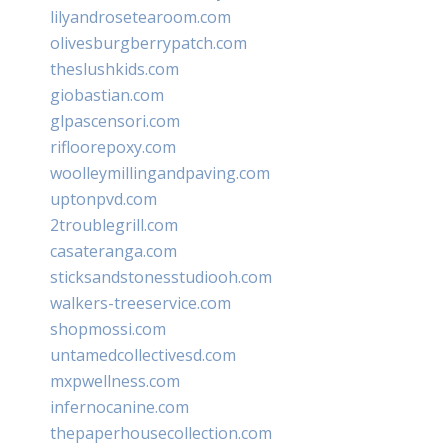
lilyandrosetearoom.com
olivesburgberrypatch.com
theslushkids.com
giobastian.com
glpascensori.com
rifloorepoxy.com
woolleymillingandpaving.com
uptonpvd.com
2troublegrill.com
casateranga.com
sticksandstonesstudiooh.com
walkers-treeservice.com
shopmossi.com
untamedcollectivesd.com
mxpwellness.com
infernocanine.com
thepaperhousecollection.com