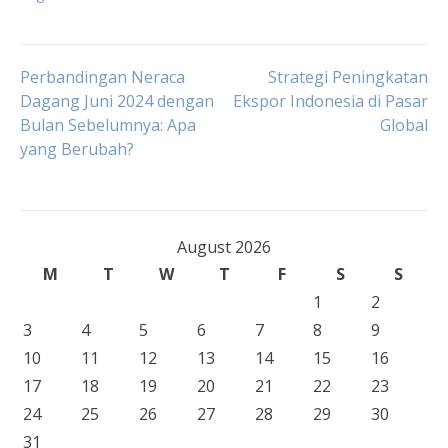
Post
Perbandingan Neraca
Strategi Peningkatan
Dagang Juni 2024 dengan
Ekspor Indonesia di Pasar
Bulan Sebelumnya: Apa
Global
navigation
yang Berubah?
August 2026
M
T
W
T
F
S
S
1
2
3
4
5
6
7
8
9
10
11
12
13
14
15
16
17
18
19
20
21
22
23
24
25
26
27
28
29
30
31