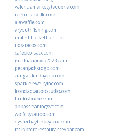
valenciamarketytaqueria.com
reefrecordsllc.com
alawaffle.com
aryouthfishing.com
united-basketball.com
tios-tacos.com
cafecito-satx.com
graduacionviu2023.com
pecanjackstogo.com
zengardendayspa.com
sparklejewelryinc.com
ironcladtattoostudio.com
bruinshome.com
annascleaningsvc.com
wolfcitytattoo.com
oysterbayturkeytrot.com
lafronterarestauranteybar.com