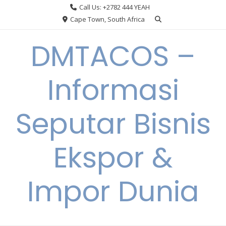
Skip
Call Us: +2782 444 YEAH
to
Cape Town, South Africa
content
DMTACOS –
Informasi
Seputar Bisnis
Ekspor &
Impor Dunia