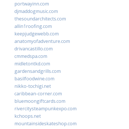
portwayinn.com
djmaddogmusic.com
thesoundarchitects.com
allin1roofing.com
keepjudgewebb.com
anatomyofadventure.com
drivancastillo.com
cmmedspa.com
midletontkd.com
gardensandgrills.com
basilfoodwine.com
nikko-tochigi.net
caribbean-corner.com
bluemoongiftcards.com
rivercitysteampunkexpo.com
kchoops.net
mountainsideskateshop.com