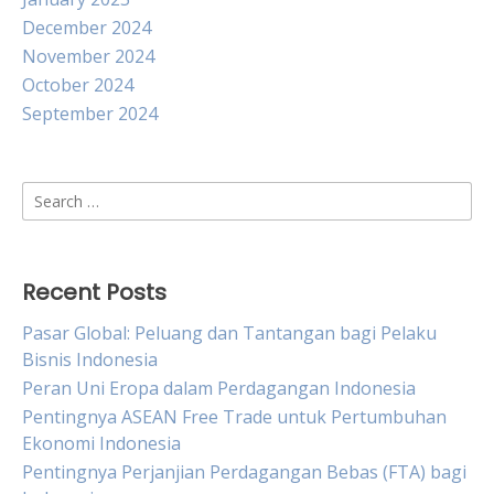
December 2024
November 2024
October 2024
September 2024
Search
for:
Recent Posts
Pasar Global: Peluang dan Tantangan bagi Pelaku
Bisnis Indonesia
Peran Uni Eropa dalam Perdagangan Indonesia
Pentingnya ASEAN Free Trade untuk Pertumbuhan
Ekonomi Indonesia
Pentingnya Perjanjian Perdagangan Bebas (FTA) bagi