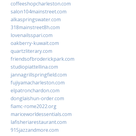
coffeeshopcharleston.com
salon104mainstreet.com
alkaspringswater.com
318mainstreet8h.com
lovenailsspari.com
oakberry-kuwait.com
quartzliterary.com
friendsofbroderickpark.com
studiopiattellina.com
jannagrillspringfield.com
fujiyamacharleston.com
elpatronchardon.com
donglaishun-order.com
fiamc-rome2022.org
mariceworldessentials.com
lafisheriarestaurant.com
915jazzandmore.com