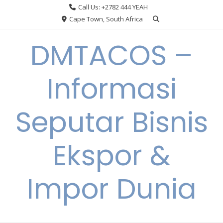
Skip
Call Us: +2782 444 YEAH
to
Cape Town, South Africa
content
DMTACOS –
Informasi
Seputar Bisnis
Ekspor &
Impor Dunia