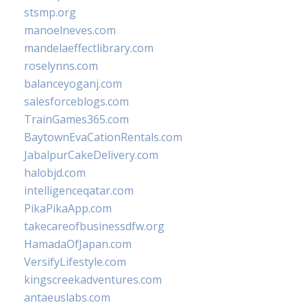
stsmp.org
manoelneves.com
mandelaeffectlibrary.com
roselynns.com
balanceyoganj.com
salesforceblogs.com
TrainGames365.com
BaytownEvaCationRentals.com
JabalpurCakeDelivery.com
halobjd.com
intelligenceqatar.com
PikaPikaApp.com
takecareofbusinessdfw.org
HamadaOfJapan.com
VersifyLifestyle.com
kingscreekadventures.com
antaeuslabs.com