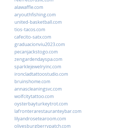
alawaffle.com
aryouthfishing.com
united-basketball.com
tios-tacos.com
cafecito-satx.com
graduacionviu2023.com
pecanjackstogo.com
zengardendayspa.com
sparklejewelryinc.com
ironcladtattoostudio.com
bruinshome.com
annascleaningsvc.com
wolfcitytattoo.com
oysterbayturkeytrot.com
lafronterarestauranteybar.com
lilyandrosetearoom.com
olivesburgberrypatch.com