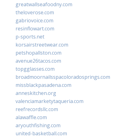
greatwallseafoodny.com
theloverose.com
gabriovoice.com
resinflowart.com
p-sports.net
korsairstreetwear.com
petshopallston.com
avenue26tacos.com
topgglasses.com
broadmoornailsspacoloradosprings.com
missblackpasadena.com
anneskitchen.org
valenciamarketytaqueria.com
reefrecordsllc.com
alawaffle.com
aryouthfishing.com
united-basketball.com