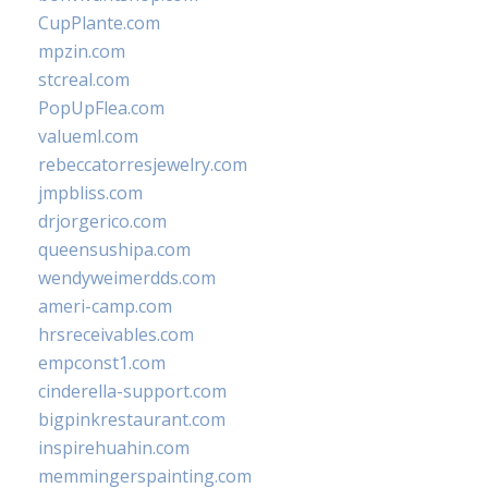
CupPlante.com
mpzin.com
stcreal.com
PopUpFlea.com
valueml.com
rebeccatorresjewelry.com
jmpbliss.com
drjorgerico.com
queensushipa.com
wendyweimerdds.com
ameri-camp.com
hrsreceivables.com
empconst1.com
cinderella-support.com
bigpinkrestaurant.com
inspirehuahin.com
memmingerspainting.com