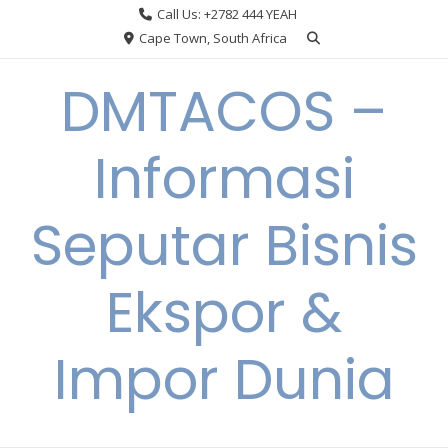
Skip
Call Us: +2782 444 YEAH
to
Cape Town, South Africa
content
DMTACOS –
Informasi
Seputar Bisnis
Ekspor &
Impor Dunia