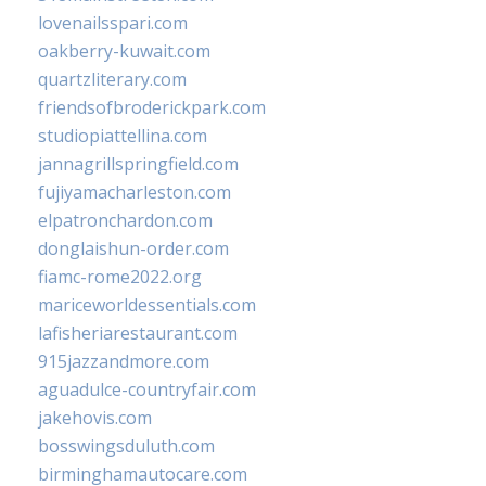
lovenailsspari.com
oakberry-kuwait.com
quartzliterary.com
friendsofbroderickpark.com
studiopiattellina.com
jannagrillspringfield.com
fujiyamacharleston.com
elpatronchardon.com
donglaishun-order.com
fiamc-rome2022.org
mariceworldessentials.com
lafisheriarestaurant.com
915jazzandmore.com
aguadulce-countryfair.com
jakehovis.com
bosswingsduluth.com
birminghamautocare.com