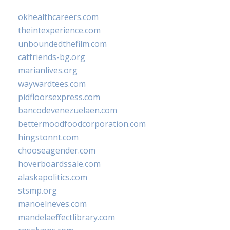
okhealthcareers.com
theintexperience.com
unboundedthefilm.com
catfriends-bg.org
marianlives.org
waywardtees.com
pidfloorsexpress.com
bancodevenezuelaen.com
bettermoodfoodcorporation.com
hingstonnt.com
chooseagender.com
hoverboardssale.com
alaskapolitics.com
stsmp.org
manoelneves.com
mandelaeffectlibrary.com