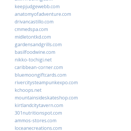
keepjudgewebb.com
anatomyofadventure.com
drivancastillo.com
cmmedspa.com
midletontkd.com
gardensandgrills.com
basilfoodwine.com
nikko-tochigi.net
caribbean-corner.com
bluemoongiftcards.com
rivercitysteampunkexpo.com
kchoops.net
mountainsideskateshop.com
kirtlandcitytavern.com
301nutritionspot.com
ammos-stores.com
loceanecreations.com