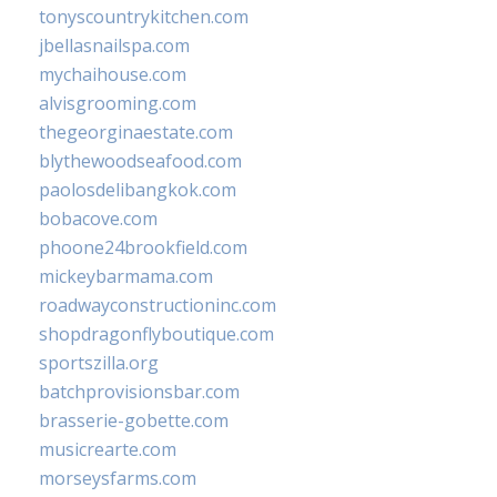
tonyscountrykitchen.com
jbellasnailspa.com
mychaihouse.com
alvisgrooming.com
thegeorginaestate.com
blythewoodseafood.com
paolosdelibangkok.com
bobacove.com
phoone24brookfield.com
mickeybarmama.com
roadwayconstructioninc.com
shopdragonflyboutique.com
sportszilla.org
batchprovisionsbar.com
brasserie-gobette.com
musicrearte.com
morseysfarms.com