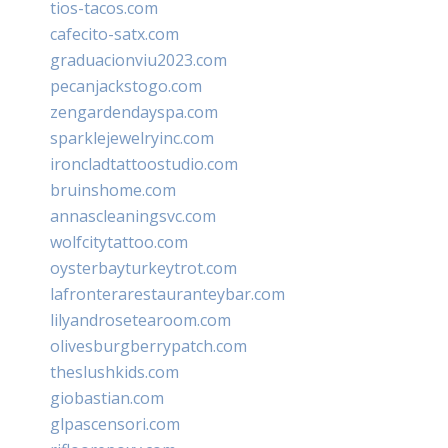
tios-tacos.com
cafecito-satx.com
graduacionviu2023.com
pecanjackstogo.com
zengardendayspa.com
sparklejewelryinc.com
ironcladtattoostudio.com
bruinshome.com
annascleaningsvc.com
wolfcitytattoo.com
oysterbayturkeytrot.com
lafronterarestauranteybar.com
lilyandrosetearoom.com
olivesburgberrypatch.com
theslushkids.com
giobastian.com
glpascensori.com