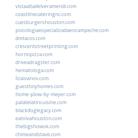
vistaaltadelveramendi.com
coastlinecateringnc.com
cuesburgershouston.com
psicologiaespecializadaencampeche.com
dmtacos.com
crescentstreetprinting.com
hornopizza.com
driveadragster.com
hematologa.com
lizaivanov.com
guesttinyhomes.com
home-plow-by-meyer.com
palatelatincuisine.com
blackdoglegacy.com
eatvivahouston.com
thebigshowok.com
chimeandstave.com