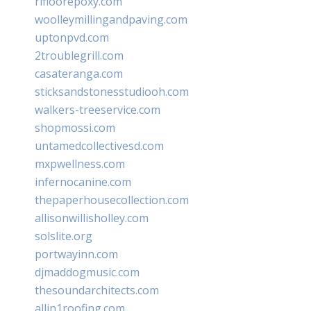
rifloorepoxy.com
woolleymillingandpaving.com
uptonpvd.com
2troublegrill.com
casateranga.com
sticksandstonesstudiooh.com
walkers-treeservice.com
shopmossi.com
untamedcollectivesd.com
mxpwellness.com
infernocanine.com
thepaperhousecollection.com
allisonwillisholley.com
solslite.org
portwayinn.com
djmaddogmusic.com
thesoundarchitects.com
allin1roofing.com