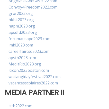
AngolaOilAndGas2022.com
Convoy4Freedom2022.com
grur2023.org
hkhk2023.org
napm2023.org
apsdfd2023.org
forumausape2023.com
imkl2023.com
careerfaircsd2023.com
apsth2023.com
MedItRio2023.org
lcicon2023boston.com
waitangidayfestival2022.com
vacancesscolaires2022.com
MEDIA PARTNER II
isth2022.com