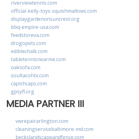
riverviewtennis.com
official-kelly-toys-squishmallows.com
displaygardenonsuncrest.org
bbq-empire-usa.com
feedstoreva.com
drogopets.com
ediblechalk.com
tabletennisnearme.com
oaksofa.com
soultacohtx.com
capishcaps.com
gpsyfl.org
MEDIA PARTNER III
vwrepairarlington.com
cleaningservicebaltimore-md.com
beckslandscapeandfence.com