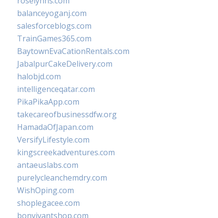
roselynns.com
balanceyoganj.com
salesforceblogs.com
TrainGames365.com
BaytownEvaCationRentals.com
JabalpurCakeDelivery.com
halobjd.com
intelligenceqatar.com
PikaPikaApp.com
takecareofbusinessdfw.org
HamadaOfJapan.com
VersifyLifestyle.com
kingscreekadventures.com
antaeuslabs.com
purelycleanchemdry.com
WishOping.com
shoplegacee.com
bonvivantshop.com