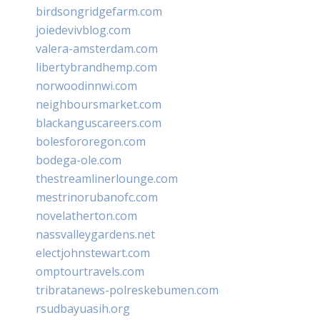
birdsongridgefarm.com
joiedevivblog.com
valera-amsterdam.com
libertybrandhemp.com
norwoodinnwi.com
neighboursmarket.com
blackanguscareers.com
bolesfororegon.com
bodega-ole.com
thestreamlinerlounge.com
mestrinorubanofc.com
novelatherton.com
nassvalleygardens.net
electjohnstewart.com
omptourtravels.com
tribratanews-polreskebumen.com
rsudbayuasih.org