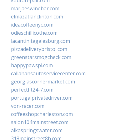
kautorepair.com
marjaeswinebar.com
elmazatlanclinton.com
ideacoffeenyc.com
odieschillicothe.com
lacantinitagalesburg.com
pizzadeliverybristol.com
greenstarsmogcheck.com
happypawspl.com
callahansautoservicecenter.com
georgiascornermarket.com
perfectfit24-7.com
portugalprivatedriver.com
von-racer.com
coffeeshopcharleston.com
salon104mainstreet.com
alkaspringswater.com
318mainstreet8h.com