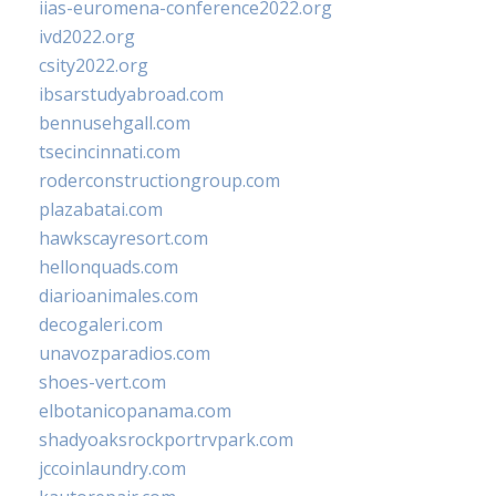
iias-euromena-conference2022.org
ivd2022.org
csity2022.org
ibsarstudyabroad.com
bennusehgall.com
tsecincinnati.com
roderconstructiongroup.com
plazabatai.com
hawkscayresort.com
hellonquads.com
diarioanimales.com
decogaleri.com
unavozparadios.com
shoes-vert.com
elbotanicopanama.com
shadyoaksrockportrvpark.com
jccoinlaundry.com