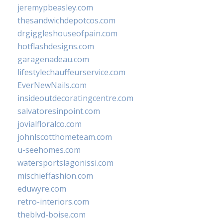
jeremypbeasley.com
thesandwichdepotcos.com
drgiggleshouseofpain.com
hotflashdesigns.com
garagenadeau.com
lifestylechauffeurservice.com
EverNewNails.com
insideoutdecoratingcentre.com
salvatoresinpoint.com
jovialfloralco.com
johnlscotthometeam.com
u-seehomes.com
watersportslagonissi.com
mischieffashion.com
eduwyre.com
retro-interiors.com
theblvd-boise.com