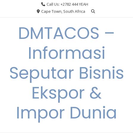
Skip
Call Us: +2782 444 YEAH
to
Cape Town, South Africa
content
DMTACOS –
Informasi
Seputar Bisnis
Ekspor &
Impor Dunia