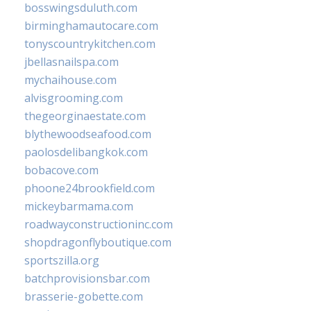
bosswingsduluth.com
birminghamautocare.com
tonyscountrykitchen.com
jbellasnailspa.com
mychaihouse.com
alvisgrooming.com
thegeorginaestate.com
blythewoodseafood.com
paolosdelibangkok.com
bobacove.com
phoone24brookfield.com
mickeybarmama.com
roadwayconstructioninc.com
shopdragonflyboutique.com
sportszilla.org
batchprovisionsbar.com
brasserie-gobette.com