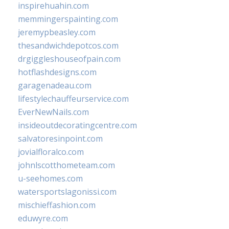
inspirehuahin.com
memmingerspainting.com
jeremypbeasley.com
thesandwichdepotcos.com
drgiggleshouseofpain.com
hotflashdesigns.com
garagenadeau.com
lifestylechauffeurservice.com
EverNewNails.com
insideoutdecoratingcentre.com
salvatoresinpoint.com
jovialfloralco.com
johnlscotthometeam.com
u-seehomes.com
watersportslagonissi.com
mischieffashion.com
eduwyre.com