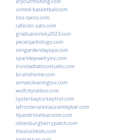
aryouthfishing.com
united-basketball.com
tios-tacos.com
cafecito-satx.com
graduacionviu2023.com
pecanjackstogo.com
zengardendayspa.com
sparklejewelryinc.com
ironcladtattoostudio.com
bruinshome.com
annascleaningsvc.com
wolfcitytattoo.com
oysterbayturkeytrot.com
lafronterarestauranteybar.com
lilyandrosetearoom.com
olivesburgberrypatch.com
theslushkids.com
giobastian.com