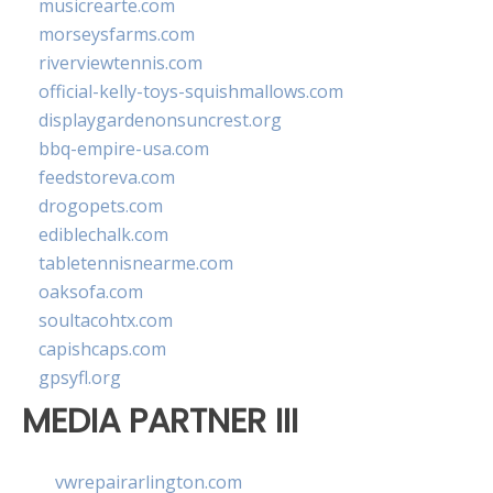
musicrearte.com
morseysfarms.com
riverviewtennis.com
official-kelly-toys-squishmallows.com
displaygardenonsuncrest.org
bbq-empire-usa.com
feedstoreva.com
drogopets.com
ediblechalk.com
tabletennisnearme.com
oaksofa.com
soultacohtx.com
capishcaps.com
gpsyfl.org
MEDIA PARTNER III
vwrepairarlington.com