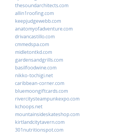
thesoundarchitects.com
allin1roofing.com
keepjudgewebb.com
anatomyofadventure.com
drivancastillo.com
cmmedspa.com
midletontkd.com
gardensandgrills.com
basilfoodwine.com
nikko-tochigi.net
caribbean-corner.com
bluemoongiftcards.com
rivercitysteampunkexpo.com
kchoops.net
mountainsideskateshop.com
kirtlandcitytavern.com
301nutritionspot.com