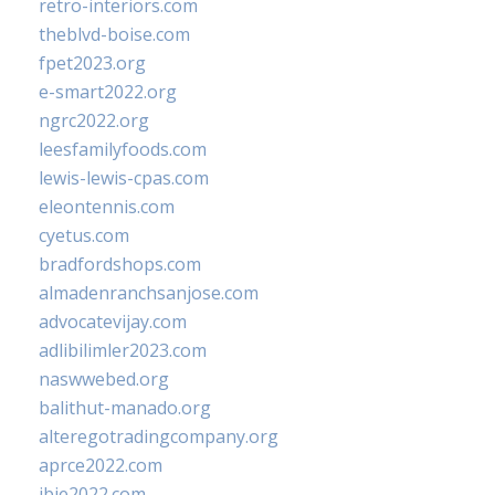
retro-interiors.com
theblvd-boise.com
fpet2023.org
e-smart2022.org
ngrc2022.org
leesfamilyfoods.com
lewis-lewis-cpas.com
eleontennis.com
cyetus.com
bradfordshops.com
almadenranchsanjose.com
advocatevijay.com
adlibilimler2023.com
naswwebed.org
balithut-manado.org
alteregotradingcompany.org
aprce2022.com
ibie2022.com