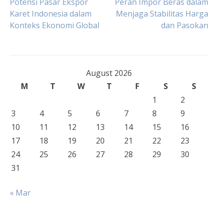
Post
Potensi Pasar Ekspor
Peran Impor Beras dalam
Karet Indonesia dalam
Menjaga Stabilitas Harga
Konteks Ekonomi Global
dan Pasokan
navigation
August 2026
M
T
W
T
F
S
S
1
2
3
4
5
6
7
8
9
10
11
12
13
14
15
16
17
18
19
20
21
22
23
24
25
26
27
28
29
30
31
« Mar