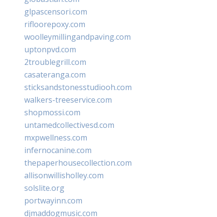
glpascensori.com
rifloorepoxy.com
woolleymillingandpaving.com
uptonpvd.com
2troublegrill.com
casateranga.com
sticksandstonesstudiooh.com
walkers-treeservice.com
shopmossi.com
untamedcollectivesd.com
mxpwellness.com
infernocanine.com
thepaperhousecollection.com
allisonwillisholley.com
solslite.org
portwayinn.com
djmaddogmusic.com