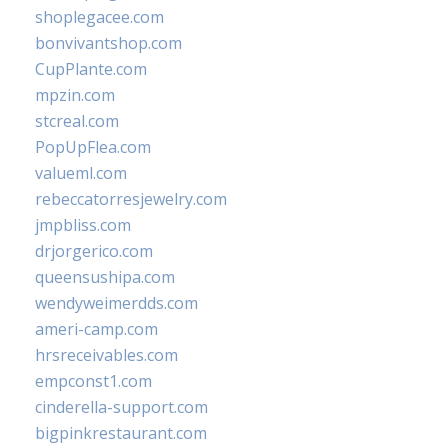
shoplegacee.com
bonvivantshop.com
CupPlante.com
mpzin.com
stcreal.com
PopUpFlea.com
valueml.com
rebeccatorresjewelry.com
jmpbliss.com
drjorgerico.com
queensushipa.com
wendyweimerdds.com
ameri-camp.com
hrsreceivables.com
empconst1.com
cinderella-support.com
bigpinkrestaurant.com