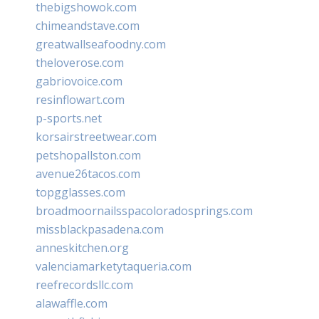
thebigshowok.com
chimeandstave.com
greatwallseafoodny.com
theloverose.com
gabriovoice.com
resinflowart.com
p-sports.net
korsairstreetwear.com
petshopallston.com
avenue26tacos.com
topgglasses.com
broadmoornailsspacoloradosprings.com
missblackpasadena.com
anneskitchen.org
valenciamarketytaqueria.com
reefrecordsllc.com
alawaffle.com