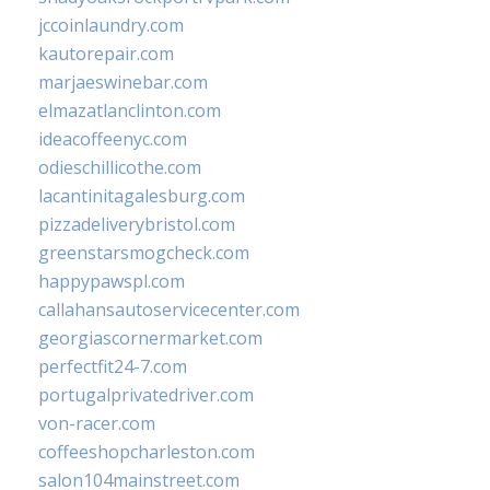
jccoinlaundry.com
kautorepair.com
marjaeswinebar.com
elmazatlanclinton.com
ideacoffeenyc.com
odieschillicothe.com
lacantinitagalesburg.com
pizzadeliverybristol.com
greenstarsmogcheck.com
happypawspl.com
callahansautoservicecenter.com
georgiascornermarket.com
perfectfit24-7.com
portugalprivatedriver.com
von-racer.com
coffeeshopcharleston.com
salon104mainstreet.com