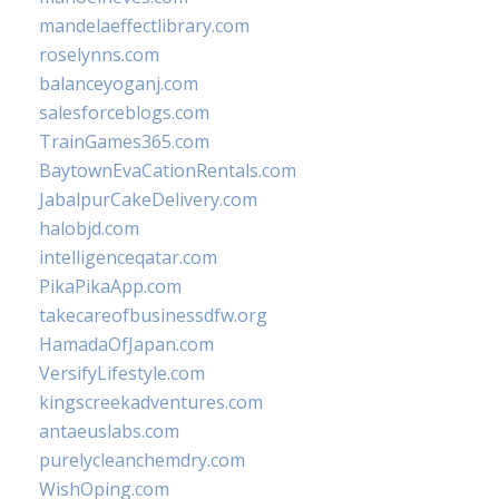
mandelaeffectlibrary.com
roselynns.com
balanceyoganj.com
salesforceblogs.com
TrainGames365.com
BaytownEvaCationRentals.com
JabalpurCakeDelivery.com
halobjd.com
intelligenceqatar.com
PikaPikaApp.com
takecareofbusinessdfw.org
HamadaOfJapan.com
VersifyLifestyle.com
kingscreekadventures.com
antaeuslabs.com
purelycleanchemdry.com
WishOping.com