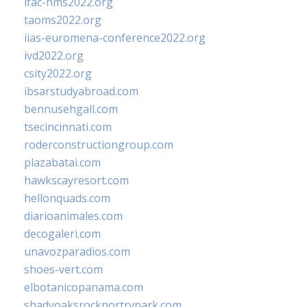
ifac-hms2022.org
taoms2022.org
iias-euromena-conference2022.org
ivd2022.org
csity2022.org
ibsarstudyabroad.com
bennusehgall.com
tsecincinnati.com
roderconstructiongroup.com
plazabatai.com
hawkscayresort.com
hellonquads.com
diarioanimales.com
decogaleri.com
unavozparadios.com
shoes-vert.com
elbotanicopanama.com
shadyoaksrockportrvpark.com