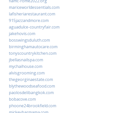
fiamc-rome2022.org
mariceworldessentials.com
lafisheriarestaurant.com
915jazzandmore.com
aguadulce-countryfair.com
jakehovis.com
bosswingsduluth.com
birminghamautocare.com
tonyscountrykitchen.com
jbellasnailspa.com
mychaihouse.com
alvisgrooming.com
thegeorginaestate.com
blythewoodseafood.com
paolosdelibangkok.com
bobacove.com
phoone24brookfield.com
mickeybarmama.com