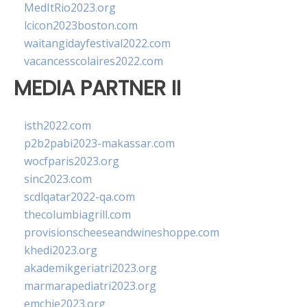
MedItRio2023.org
lcicon2023boston.com
waitangidayfestival2022.com
vacancesscolaires2022.com
MEDIA PARTNER II
isth2022.com
p2b2pabi2023-makassar.com
wocfparis2023.org
sinc2023.com
scdlqatar2022-qa.com
thecolumbiagrill.com
provisionscheeseandwineshoppe.com
khedi2023.org
akademikgeriatri2023.org
marmarapediatri2023.org
emchie2023.org