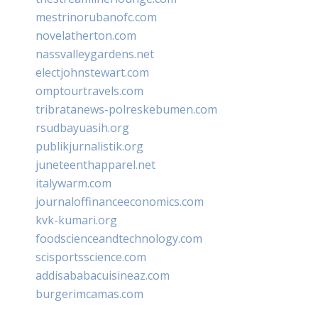
mestrinorubanofc.com
novelatherton.com
nassvalleygardens.net
electjohnstewart.com
omptourtravels.com
tribratanews-polreskebumen.com
rsudbayuasih.org
publikjurnalistik.org
juneteenthapparel.net
italywarm.com
journaloffinanceeconomics.com
kvk-kumari.org
foodscienceandtechnology.com
scisportsscience.com
addisababacuisineaz.com
burgerimcamas.com