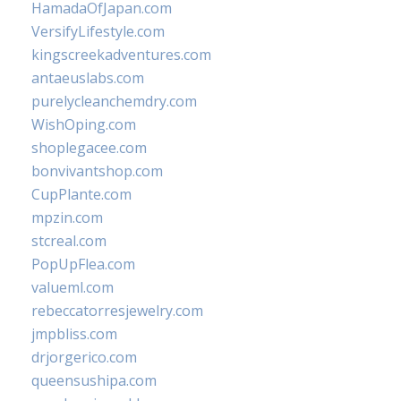
HamadaOfJapan.com
VersifyLifestyle.com
kingscreekadventures.com
antaeuslabs.com
purelycleanchemdry.com
WishOping.com
shoplegacee.com
bonvivantshop.com
CupPlante.com
mpzin.com
stcreal.com
PopUpFlea.com
valueml.com
rebeccatorresjewelry.com
jmpbliss.com
drjorgerico.com
queensushipa.com