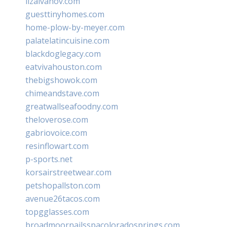
lizaivanov.com
guesttinyhomes.com
home-plow-by-meyer.com
palatelatincuisine.com
blackdoglegacy.com
eatvivahouston.com
thebigshowok.com
chimeandstave.com
greatwallseafoodny.com
theloverose.com
gabriovoice.com
resinflowart.com
p-sports.net
korsairstreetwear.com
petshopallston.com
avenue26tacos.com
topgglasses.com
broadmoornailsspacoloradosprings.com