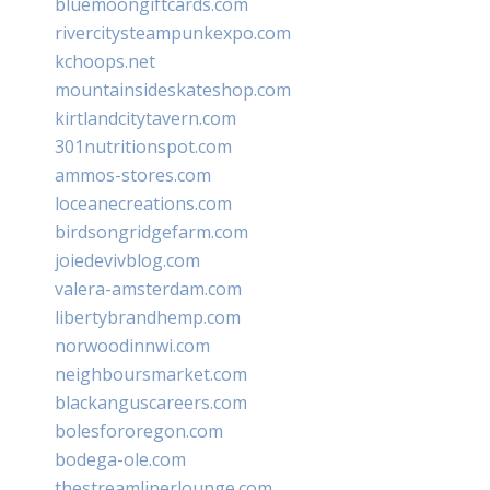
bluemoongiftcards.com
rivercitysteampunkexpo.com
kchoops.net
mountainsideskateshop.com
kirtlandcitytavern.com
301nutritionspot.com
ammos-stores.com
loceanecreations.com
birdsongridgefarm.com
joiedevivblog.com
valera-amsterdam.com
libertybrandhemp.com
norwoodinnwi.com
neighboursmarket.com
blackanguscareers.com
bolesfororegon.com
bodega-ole.com
thestreamlinerlounge.com