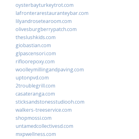
oysterbayturkeytrot.com
lafronterarestauranteybar.com
lilyandrosetearoom.com
olivesburgberrypatch.com
theslushkids.com
giobastian.com
glpascensori.com
rifloorepoxy.com
woolleymillingandpaving.com
uptonpvd.com
2troublegrill.com
casateranga.com
sticksandstonesstudiooh.com
walkers-treeservice.com
shopmossi.com
untamedcollectivesd.com
mxpwellness.com