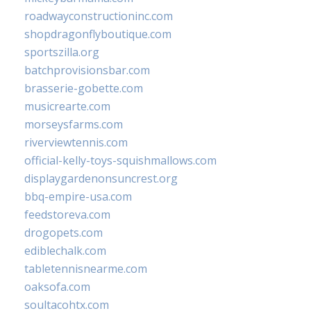
roadwayconstructioninc.com
shopdragonflyboutique.com
sportszilla.org
batchprovisionsbar.com
brasserie-gobette.com
musicrearte.com
morseysfarms.com
riverviewtennis.com
official-kelly-toys-squishmallows.com
displaygardenonsuncrest.org
bbq-empire-usa.com
feedstoreva.com
drogopets.com
ediblechalk.com
tabletennisnearme.com
oaksofa.com
soultacohtx.com