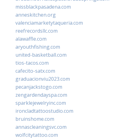
missblackpasadena.com
anneskitchen.org
valenciamarketytaqueria.com
reefrecordsllc.com
alawaffle.com
aryouthfishing.com
united-basketball.com
tios-tacos.com
cafecito-satx.com
graduacionviu2023.com
pecanjackstogo.com
zengardendayspa.com
sparklejewelryinc.com
ironcladtattoostudio.com
bruinshome.com
annascleaningsvc.com
wolfcitytattoo.com