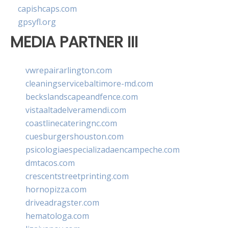
capishcaps.com
gpsyfl.org
MEDIA PARTNER III
vwrepairarlington.com
cleaningservicebaltimore-md.com
beckslandscapeandfence.com
vistaaltadelveramendi.com
coastlinecateringnc.com
cuesburgershouston.com
psicologiaespecializadaencampeche.com
dmtacos.com
crescentstreetprinting.com
hornopizza.com
driveadragster.com
hematologa.com