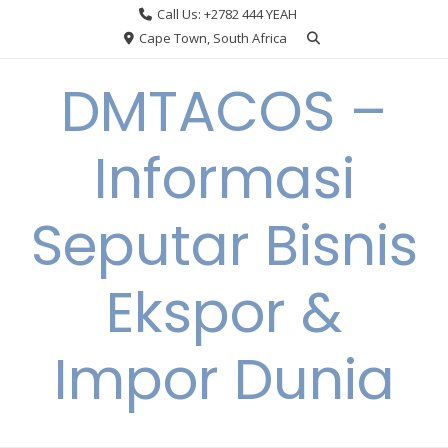
Skip
Call Us: +2782 444 YEAH
to
Cape Town, South Africa
content
DMTACOS –
Informasi
Seputar Bisnis
Ekspor &
Impor Dunia