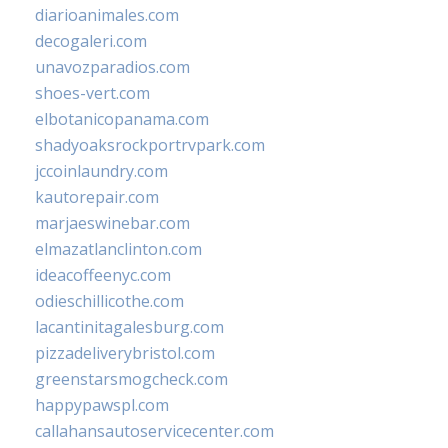
diarioanimales.com
decogaleri.com
unavozparadios.com
shoes-vert.com
elbotanicopanama.com
shadyoaksrockportrvpark.com
jccoinlaundry.com
kautorepair.com
marjaeswinebar.com
elmazatlanclinton.com
ideacoffeenyc.com
odieschillicothe.com
lacantinitagalesburg.com
pizzadeliverybristol.com
greenstarsmogcheck.com
happypawspl.com
callahansautoservicecenter.com