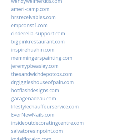
wendyweimerdds.com
ameri-camp.com
hrsreceivables.com
empconst1.com
cinderella-support.com
bigpinkrestaurant.com
inspirehuahin.com
memmingerspainting.com
jeremypbeasley.com
thesandwichdepotcos.com
drgiggleshouseofpain.com
hotflashdesigns.com
garagenadeau.com
lifestylechauffeurservice.com
EverNewNails.com
insideoutdecoratingcentre.com
salvatoresinpoint.com
jovialfloralco.com