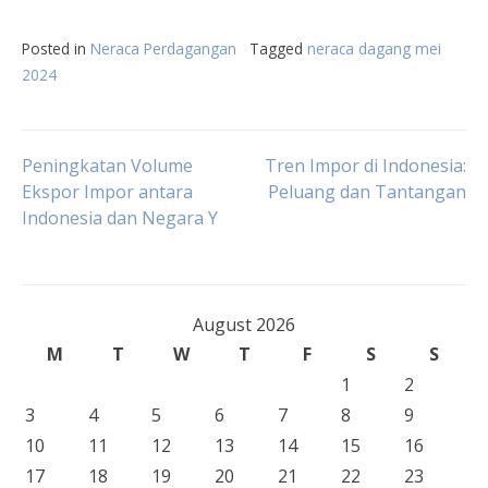
Posted in
Neraca Perdagangan
Tagged
neraca dagang mei
2024
Post
Peningkatan Volume
Tren Impor di Indonesia:
Ekspor Impor antara
Peluang dan Tantangan
Indonesia dan Negara Y
navigation
August 2026
M
T
W
T
F
S
S
1
2
3
4
5
6
7
8
9
10
11
12
13
14
15
16
17
18
19
20
21
22
23