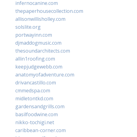
infernocanine.com
thepaperhousecollection.com
allisonwillisholley.com
solslite.org
portwayinn.com
djmaddogmusic.com
thesoundarchitects.com
allin1roofing.com
keepjudgewebb.com
anatomyofadventure.com
drivancastillo.com
cmmedspa.com
midletontkd.com
gardensandgrills.com
basilfoodwine.com
nikko-tochigi.net
caribbean-corner.com