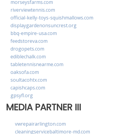
morseysfarms.com
riverviewtennis.com
official-kelly-toys-squishmallows.com
displaygardenonsuncrest.org
bbq-empire-usa.com
feedstoreva.com
drogopets.com
ediblechalk.com
tabletennisnearme.com
oaksofa.com
soultacohtx.com
capishcaps.com
gpsyfl.org
MEDIA PARTNER III
vwrepairarlington.com
cleaningservicebaltimore-md.com