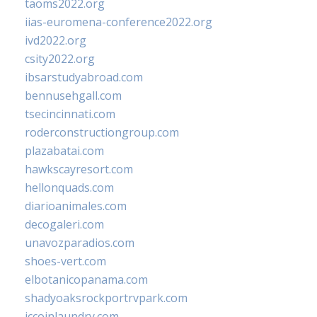
taoms2022.org
iias-euromena-conference2022.org
ivd2022.org
csity2022.org
ibsarstudyabroad.com
bennusehgall.com
tsecincinnati.com
roderconstructiongroup.com
plazabatai.com
hawkscayresort.com
hellonquads.com
diarioanimales.com
decogaleri.com
unavozparadios.com
shoes-vert.com
elbotanicopanama.com
shadyoaksrockportrvpark.com
jccoinlaundry.com