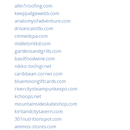
allin1roofing.com
keepjudgewebb.com
anatomyofadventure.com
drivancastillo.com
cmmedspa.com
midletontkd.com
gardensandgrills.com
basilfoodwine.com
nikko-tochigi.net
caribbean-corner.com
bluemoongiftcards.com
rivercitysteampunkexpo.com
kchoops.net
mountainsideskateshop.com
kirtlandcitytavern.com
301nutritionspot.com
ammos-stores.com