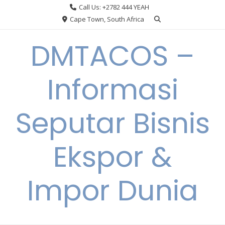
Skip
Call Us: +2782 444 YEAH
to
Cape Town, South Africa
content
DMTACOS –
Informasi
Seputar Bisnis
Ekspor &
Impor Dunia