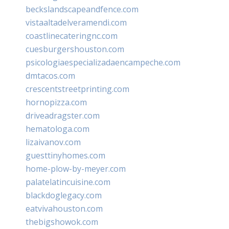
beckslandscapeandfence.com
vistaaltadelveramendi.com
coastlinecateringnc.com
cuesburgershouston.com
psicologiaespecializadaencampeche.com
dmtacos.com
crescentstreetprinting.com
hornopizza.com
driveadragster.com
hematologa.com
lizaivanov.com
guesttinyhomes.com
home-plow-by-meyer.com
palatelatincuisine.com
blackdoglegacy.com
eatvivahouston.com
thebigshowok.com