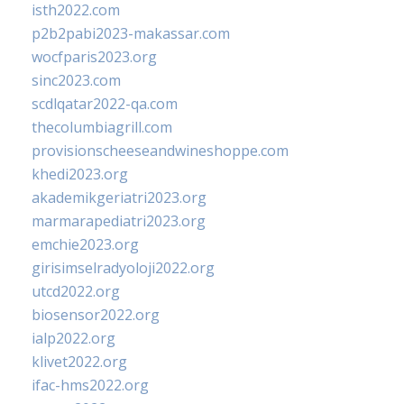
isth2022.com
p2b2pabi2023-makassar.com
wocfparis2023.org
sinc2023.com
scdlqatar2022-qa.com
thecolumbiagrill.com
provisionscheeseandwineshoppe.com
khedi2023.org
akademikgeriatri2023.org
marmarapediatri2023.org
emchie2023.org
girisimselradyoloji2022.org
utcd2022.org
biosensor2022.org
ialp2022.org
klivet2022.org
ifac-hms2022.org