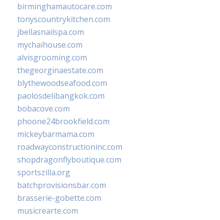
birminghamautocare.com
tonyscountrykitchen.com
jbellasnailspa.com
mychaihouse.com
alvisgrooming.com
thegeorginaestate.com
blythewoodseafood.com
paolosdelibangkok.com
bobacove.com
phoone24brookfield.com
mickeybarmama.com
roadwayconstructioninc.com
shopdragonflyboutique.com
sportszilla.org
batchprovisionsbar.com
brasserie-gobette.com
musicrearte.com