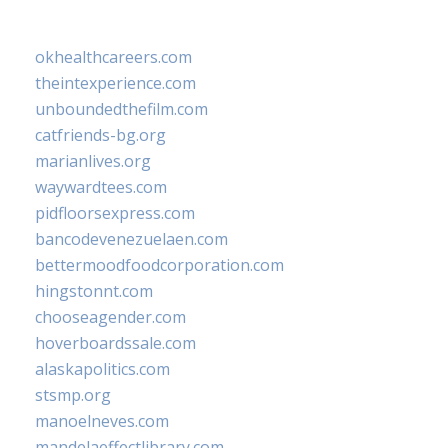
okhealthcareers.com
theintexperience.com
unboundedthefilm.com
catfriends-bg.org
marianlives.org
waywardtees.com
pidfloorsexpress.com
bancodevenezuelaen.com
bettermoodfoodcorporation.com
hingstonnt.com
chooseagender.com
hoverboardssale.com
alaskapolitics.com
stsmp.org
manoelneves.com
mandelaeffectlibrary.com