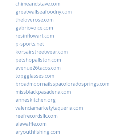
chimeandstave.com
greatwallseafoodny.com
theloverose.com
gabriovoice.com
resinflowart.com
p-sports.net
korsairstreetwear.com
petshopallston.com
avenue26tacos.com
topgglasses.com
broadmoornailsspacoloradosprings.com
missblackpasadena.com
anneskitchen.org
valenciamarketytaqueria.com
reefrecordsllc.com
alawaffle.com
aryouthfishing.com