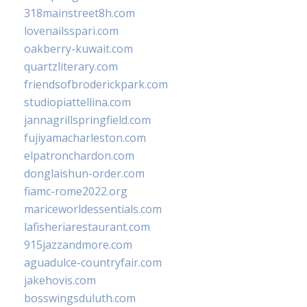
318mainstreet8h.com
lovenailsspari.com
oakberry-kuwait.com
quartzliterary.com
friendsofbroderickpark.com
studiopiattellina.com
jannagrillspringfield.com
fujiyamacharleston.com
elpatronchardon.com
donglaishun-order.com
fiamc-rome2022.org
mariceworldessentials.com
lafisheriarestaurant.com
915jazzandmore.com
aguadulce-countryfair.com
jakehovis.com
bosswingsduluth.com