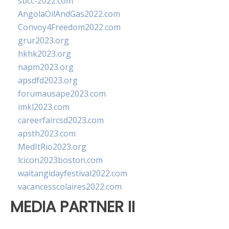
sbcc-2022.com
AngolaOilAndGas2022.com
Convoy4Freedom2022.com
grur2023.org
hkhk2023.org
napm2023.org
apsdfd2023.org
forumausape2023.com
imkl2023.com
careerfaircsd2023.com
apsth2023.com
MedItRio2023.org
lcicon2023boston.com
waitangidayfestival2022.com
vacancesscolaires2022.com
MEDIA PARTNER II