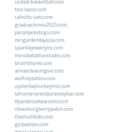
united-basketball.com
tios-tacos.com
cafecito-satx.com
graduacionviu2023.com
pecanjackstogo.com
zengardendayspa.com
sparklejewelryinc.com
ironcladtattoostudio.com
bruinshome.com
annascleaningsvc.com
wolfcitytattoo.com
oysterbayturkeytrot.com
lafronterarestauranteybar.com
lilyandrosetearoom.com
olivesburgberrypatch.com
theslushkids.com
giobastian.com
glpascensori.com