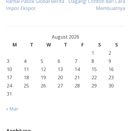
Rantai Pasok Global Berita
Dagang: Contoh dan Cara
Impor Ekspor
Membuatnya
navigation
August 2026
M
T
W
T
F
S
S
1
2
3
4
5
6
7
8
9
10
11
12
13
14
15
16
17
18
19
20
21
22
23
24
25
26
27
28
29
30
31
« Mar