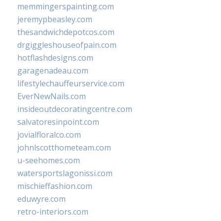
memmingerspainting.com
jeremypbeasley.com
thesandwichdepotcos.com
drgiggleshouseofpain.com
hotflashdesigns.com
garagenadeau.com
lifestylechauffeurservice.com
EverNewNails.com
insideoutdecoratingcentre.com
salvatoresinpoint.com
jovialfloralco.com
johnlscotthometeam.com
u-seehomes.com
watersportslagonissi.com
mischieffashion.com
eduwyre.com
retro-interiors.com