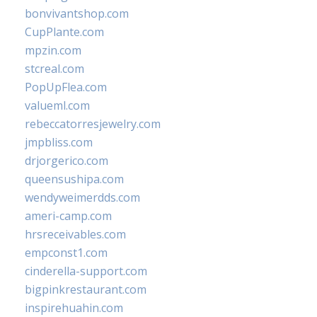
bonvivantshop.com
CupPlante.com
mpzin.com
stcreal.com
PopUpFlea.com
valueml.com
rebeccatorresjewelry.com
jmpbliss.com
drjorgerico.com
queensushipa.com
wendyweimerdds.com
ameri-camp.com
hrsreceivables.com
empconst1.com
cinderella-support.com
bigpinkrestaurant.com
inspirehuahin.com