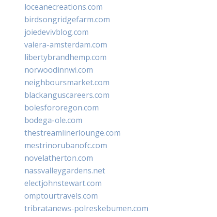
loceanecreations.com
birdsongridgefarm.com
joiedevivblog.com
valera-amsterdam.com
libertybrandhemp.com
norwoodinnwi.com
neighboursmarket.com
blackanguscareers.com
bolesfororegon.com
bodega-ole.com
thestreamlinerlounge.com
mestrinorubanofc.com
novelatherton.com
nassvalleygardens.net
electjohnstewart.com
omptourtravels.com
tribratanews-polreskebumen.com