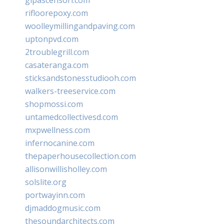
rifloorepoxy.com
woolleymillingandpaving.com
uptonpvd.com
2troublegrill.com
casateranga.com
sticksandstonesstudiooh.com
walkers-treeservice.com
shopmossi.com
untamedcollectivesd.com
mxpwellness.com
infernocanine.com
thepaperhousecollection.com
allisonwillisholley.com
solslite.org
portwayinn.com
djmaddogmusic.com
thesoundarchitects.com