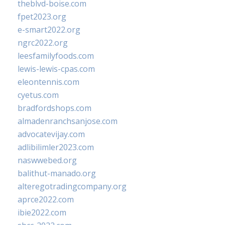
theblvd-boise.com
fpet2023.org
e-smart2022.org
ngrc2022.org
leesfamilyfoods.com
lewis-lewis-cpas.com
eleontennis.com
cyetus.com
bradfordshops.com
almadenranchsanjose.com
advocatevijay.com
adlibilimler2023.com
naswwebed.org
balithut-manado.org
alteregotradingcompany.org
aprce2022.com
ibie2022.com