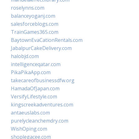
roselynns.com
balanceyoganj.com
salesforceblogs.com
TrainGames365.com
BaytownEvaCationRentals.com
JabalpurCakeDelivery.com
halobjd.com
intelligenceqatar.com
PikaPikaApp.com
takecareofbusinessdfw.org
HamadaOfJapan.com
VersifyLifestyle.com
kingscreekadventures.com
antaeuslabs.com
purelycleanchemdry.com
WishOping.com
shoplegacee.com