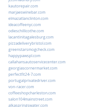
kautorepair.com
marjaeswinebar.com
elmazatlanclinton.com
ideacoffeenyc.com
odieschillicothe.com
lacantinitagalesburg.com
pizzadeliverybristol.com
greenstarsmogcheck.com
happypawspl.com
callahansautoservicecenter.com
georgiascornermarket.com
perfectfit24-7.com
portugalprivatedriver.com
von-racer.com
coffeeshopcharleston.com
salon104mainstreet.com
alkaspringswater.com