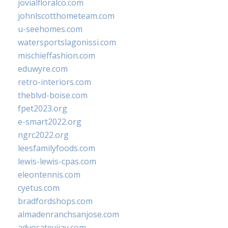
jovialfloralco.com
johnlscotthometeam.com
u-seehomes.com
watersportslagonissi.com
mischieffashion.com
eduwyre.com
retro-interiors.com
theblvd-boise.com
fpet2023.org
e-smart2022.org
ngrc2022.org
leesfamilyfoods.com
lewis-lewis-cpas.com
eleontennis.com
cyetus.com
bradfordshops.com
almadenranchsanjose.com
advocatevijay.com