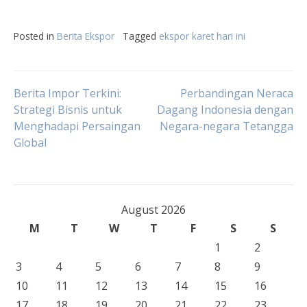
Posted in
Berita Ekspor
Tagged
ekspor karet hari ini
Post
Berita Impor Terkini:
Perbandingan Neraca
Strategi Bisnis untuk
Dagang Indonesia dengan
Menghadapi Persaingan
Negara-negara Tetangga
navigation
Global
August 2026
M
T
W
T
F
S
S
1
2
3
4
5
6
7
8
9
10
11
12
13
14
15
16
17
18
19
20
21
22
23