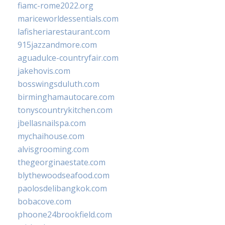
fiamc-rome2022.org
mariceworldessentials.com
lafisheriarestaurant.com
915jazzandmore.com
aguadulce-countryfair.com
jakehovis.com
bosswingsduluth.com
birminghamautocare.com
tonyscountrykitchen.com
jbellasnailspa.com
mychaihouse.com
alvisgrooming.com
thegeorginaestate.com
blythewoodseafood.com
paolosdelibangkok.com
bobacove.com
phoone24brookfield.com