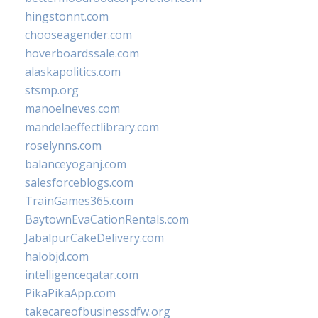
hingstonnt.com
chooseagender.com
hoverboardssale.com
alaskapolitics.com
stsmp.org
manoelneves.com
mandelaeffectlibrary.com
roselynns.com
balanceyoganj.com
salesforceblogs.com
TrainGames365.com
BaytownEvaCationRentals.com
JabalpurCakeDelivery.com
halobjd.com
intelligenceqatar.com
PikaPikaApp.com
takecareofbusinessdfw.org