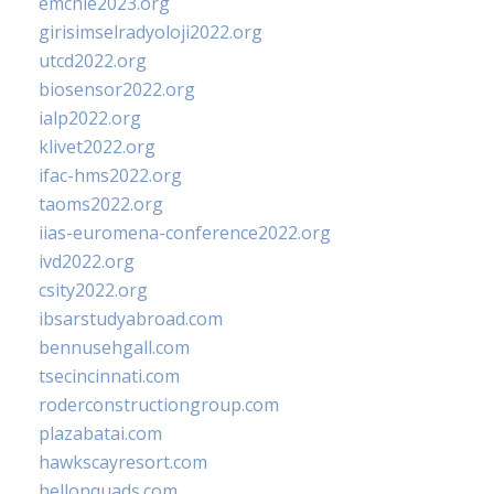
emchie2023.org
girisimselradyoloji2022.org
utcd2022.org
biosensor2022.org
ialp2022.org
klivet2022.org
ifac-hms2022.org
taoms2022.org
iias-euromena-conference2022.org
ivd2022.org
csity2022.org
ibsarstudyabroad.com
bennusehgall.com
tsecincinnati.com
roderconstructiongroup.com
plazabatai.com
hawkscayresort.com
hellonquads.com