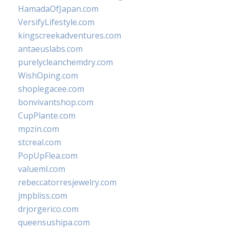
HamadaOfJapan.com
VersifyLifestyle.com
kingscreekadventures.com
antaeuslabs.com
purelycleanchemdry.com
WishOping.com
shoplegacee.com
bonvivantshop.com
CupPlante.com
mpzin.com
stcreal.com
PopUpFlea.com
valueml.com
rebeccatorresjewelry.com
jmpbliss.com
drjorgerico.com
queensushipa.com