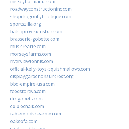
mickeybarmama.com
roadwayconstructioninc.com
shopdragonflyboutique.com
sportszilla.org
batchprovisionsbar.com
brasserie-gobette.com
musicrearte.com
morseysfarms.com
riverviewtennis.com
official-kelly-toys-squishmallows.com
displaygardenonsuncrest.org
bbq-empire-usa.com
feedstoreva.com
drogopets.com
ediblechalk.com
tabletennisnearme.com
oaksofa.com
soultacohtx.com