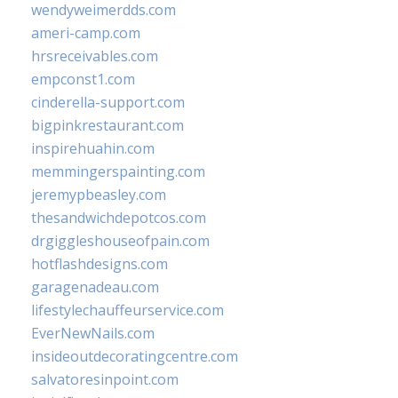
wendyweimerdds.com
ameri-camp.com
hrsreceivables.com
empconst1.com
cinderella-support.com
bigpinkrestaurant.com
inspirehuahin.com
memmingerspainting.com
jeremypbeasley.com
thesandwichdepotcos.com
drgiggleshouseofpain.com
hotflashdesigns.com
garagenadeau.com
lifestylechauffeurservice.com
EverNewNails.com
insideoutdecoratingcentre.com
salvatoresinpoint.com