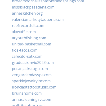
broadmoornailsspacoloradosprings.com
missblackpasadena.com
anneskitchen.org
valenciamarketytaqueria.com
reefrecordsllc.com
alawaffle.com
aryouthfishing.com
united-basketball.com
tios-tacos.com
cafecito-satx.com
graduacionviu2023.com
pecanjackstogo.com
zengardendayspa.com
sparklejewelryinc.com
ironcladtattoostudio.com
bruinshome.com
annascleaningsvc.com
wolfcitytattoo.com