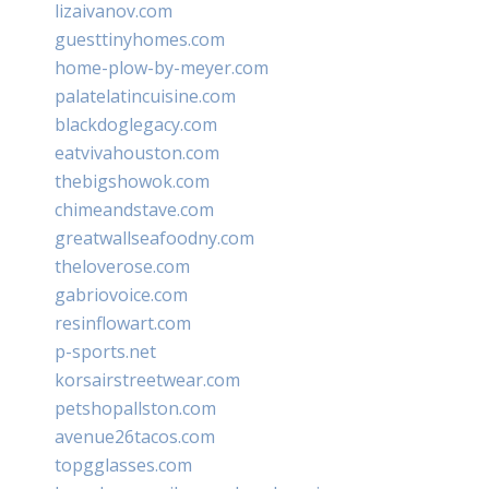
lizaivanov.com
guesttinyhomes.com
home-plow-by-meyer.com
palatelatincuisine.com
blackdoglegacy.com
eatvivahouston.com
thebigshowok.com
chimeandstave.com
greatwallseafoodny.com
theloverose.com
gabriovoice.com
resinflowart.com
p-sports.net
korsairstreetwear.com
petshopallston.com
avenue26tacos.com
topgglasses.com