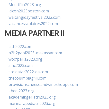
MedItRio2023.org
lcicon2023boston.com
waitangidayfestival2022.com
vacancesscolaires2022.com
MEDIA PARTNER II
isth2022.com
p2b2pabi2023-makassar.com
wocfparis2023.org
sinc2023.com
scdlqatar2022-qa.com
thecolumbiagrill.com
provisionscheeseandwineshoppe.com
khedi2023.org
akademikgeriatri2023.org
marmarapediatri2023.org