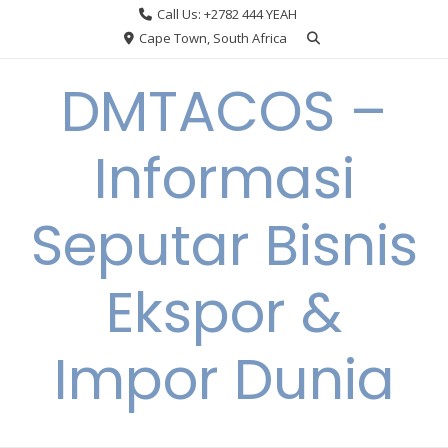
Skip
Call Us: +2782 444 YEAH
to
Cape Town, South Africa
content
DMTACOS –
Informasi
Seputar Bisnis
Ekspor &
Impor Dunia