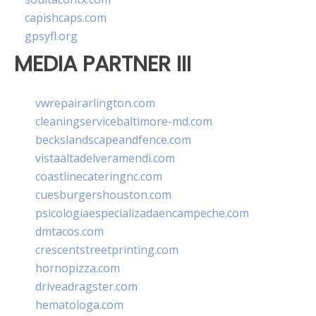
capishcaps.com
gpsyfl.org
MEDIA PARTNER III
vwrepairarlington.com
cleaningservicebaltimore-md.com
beckslandscapeandfence.com
vistaaltadelveramendi.com
coastlinecateringnc.com
cuesburgershouston.com
psicologiaespecializadaencampeche.com
dmtacos.com
crescentstreetprinting.com
hornopizza.com
driveadragster.com
hematologa.com