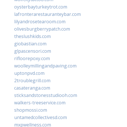
oysterbayturkeytrot.com
lafronterarestauranteybar.com
lilyandrosetearoom.com
olivesburgberrypatch.com
theslushkids.com
giobastian.com
glpascensori.com
rifloorepoxy.com
woolleymillingandpaving.com
uptonpvd.com
2troublegrill.com
casateranga.com
sticksandstonesstudiooh.com
walkers-treeservice.com
shopmossi.com
untamedcollectivesd.com
mxpwellness.com