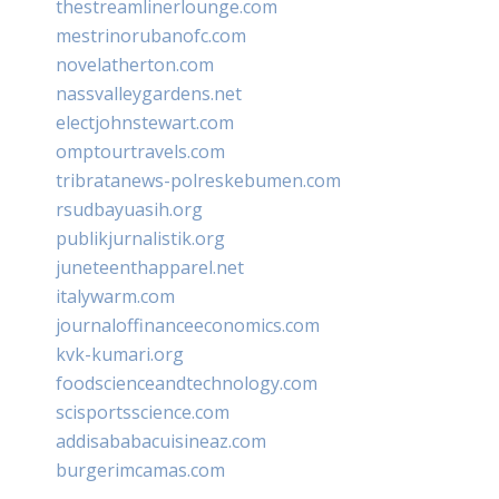
thestreamlinerlounge.com
mestrinorubanofc.com
novelatherton.com
nassvalleygardens.net
electjohnstewart.com
omptourtravels.com
tribratanews-polreskebumen.com
rsudbayuasih.org
publikjurnalistik.org
juneteenthapparel.net
italywarm.com
journaloffinanceeconomics.com
kvk-kumari.org
foodscienceandtechnology.com
scisportsscience.com
addisababacuisineaz.com
burgerimcamas.com