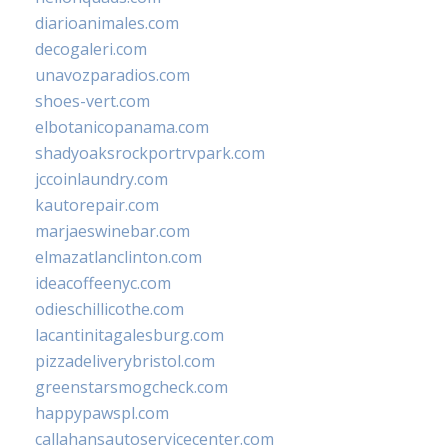
diarioanimales.com
decogaleri.com
unavozparadios.com
shoes-vert.com
elbotanicopanama.com
shadyoaksrockportrvpark.com
jccoinlaundry.com
kautorepair.com
marjaeswinebar.com
elmazatlanclinton.com
ideacoffeenyc.com
odieschillicothe.com
lacantinitagalesburg.com
pizzadeliverybristol.com
greenstarsmogcheck.com
happypawspl.com
callahansautoservicecenter.com