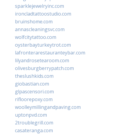
sparklejewelryinc.com
ironcladtattoostudio.com
bruinshome.com
annascleaningsvc.com
wolfcitytattoo.com
oysterbayturkeytrot.com
lafronterarestauranteybar.com
lilyandrosetearoom.com
olivesburgberrypatch.com
theslushkids.com
giobastian.com
glpascensori.com
rifloorepoxy.com
woolleymillingandpaving.com
uptonpvd.com
2troublegrill.com
casateranga.com