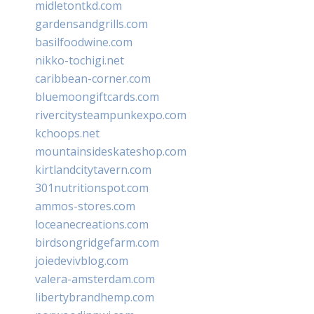
midletontkd.com
gardensandgrills.com
basilfoodwine.com
nikko-tochigi.net
caribbean-corner.com
bluemoongiftcards.com
rivercitysteampunkexpo.com
kchoops.net
mountainsideskateshop.com
kirtlandcitytavern.com
301nutritionspot.com
ammos-stores.com
loceanecreations.com
birdsongridgefarm.com
joiedevivblog.com
valera-amsterdam.com
libertybrandhemp.com