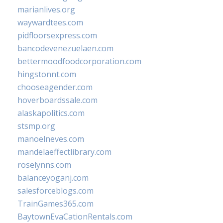
marianlives.org
waywardtees.com
pidfloorsexpress.com
bancodevenezuelaen.com
bettermoodfoodcorporation.com
hingstonnt.com
chooseagender.com
hoverboardssale.com
alaskapolitics.com
stsmp.org
manoelneves.com
mandelaeffectlibrary.com
roselynns.com
balanceyoganj.com
salesforceblogs.com
TrainGames365.com
BaytownEvaCationRentals.com