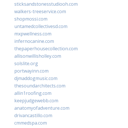
sticksandstonesstudiooh.com
walkers-treeservice.com
shopmossi.com
untamedcollectivesd.com
mxpwellness.com
infernocanine.com
thepaperhousecollection.com
allisonwillisholley.com
solslite.org
portwayinn.com
djmaddogmusic.com
thesoundarchitects.com
allin1roofing.com
keepjudgewebb.com
anatomyofadventure.com
drivancastillo.com
cmmedspa.com