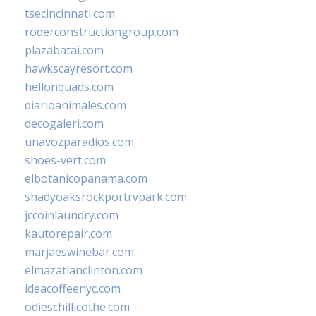
tsecincinnati.com
roderconstructiongroup.com
plazabatai.com
hawkscayresort.com
hellonquads.com
diarioanimales.com
decogaleri.com
unavozparadios.com
shoes-vert.com
elbotanicopanama.com
shadyoaksrockportrvpark.com
jccoinlaundry.com
kautorepair.com
marjaeswinebar.com
elmazatlanclinton.com
ideacoffeenyc.com
odieschillicothe.com