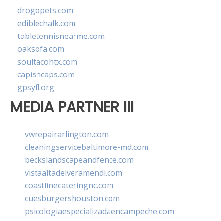
drogopets.com
ediblechalk.com
tabletennisnearme.com
oaksofa.com
soultacohtx.com
capishcaps.com
gpsyfl.org
MEDIA PARTNER III
vwrepairarlington.com
cleaningservicebaltimore-md.com
beckslandscapeandfence.com
vistaaltadelveramendi.com
coastlinecateringnc.com
cuesburgershouston.com
psicologiaespecializadaencampeche.com