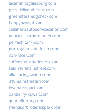
lacantinitagalesburg.com
pizzadeliverybristol.com
greenstarsmogcheck.com
happypawspl.com
callahansautoservicecenter.com
georgiascornermarket.com
perfectfit24-7.com
portugalprivatedriver.com
von-racer.com
coffeeshopcharleston.com
salon104mainstreet.com
alkaspringswater.com
318mainstreet8h.com
lovenailsspari.com
oakberry-kuwait.com
quartzliterary.com
friendsofbroderickpark.com