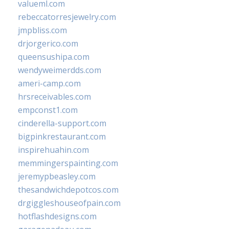
valueml.com
rebeccatorresjewelry.com
jmpbliss.com
drjorgerico.com
queensushipa.com
wendyweimerdds.com
ameri-camp.com
hrsreceivables.com
empconst1.com
cinderella-support.com
bigpinkrestaurant.com
inspirehuahin.com
memmingerspainting.com
jeremypbeasley.com
thesandwichdepotcos.com
drgiggleshouseofpain.com
hotflashdesigns.com