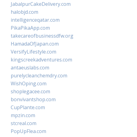
JabalpurCakeDelivery.com
halobjd.com
intelligenceqatar.com
PikaPikaApp.com
takecareofbusinessdfw.org
HamadaOfJapan.com
VersifyLifestyle.com
kingscreekadventures.com
antaeuslabs.com
purelycleanchemdry.com
WishOping.com
shoplegacee.com
bonvivantshop.com
CupPlante.com
mpzin.com
stcreal.com
PopUpFlea.com