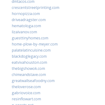
dmtacos.com
crescentstreetprinting.com
hornopizza.com
driveadragster.com
hematologa.com
lizaivanov.com
guesttinyhomes.com
home-plow-by-meyer.com
palatelatincuisine.com
blackdoglegacy.com
eatvivahouston.com
thebigshowok.com
chimeandstave.com
greatwallseafoodny.com
theloverose.com
gabriovoice.com
resinflowart.com
p-sports.net