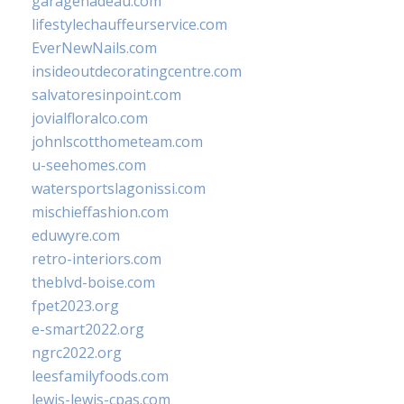
garagenadeau.com
lifestylechauffeurservice.com
EverNewNails.com
insideoutdecoratingcentre.com
salvatoresinpoint.com
jovialfloralco.com
johnlscotthometeam.com
u-seehomes.com
watersportslagonissi.com
mischieffashion.com
eduwyre.com
retro-interiors.com
theblvd-boise.com
fpet2023.org
e-smart2022.org
ngrc2022.org
leesfamilyfoods.com
lewis-lewis-cpas.com