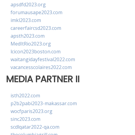
apsdfd2023.org
forumausape2023.com
imkl2023.com
careerfaircsd2023.com
apsth2023.com
MedItRio2023.org
lcicon2023boston.com
waitangidayfestival2022.com
vacancesscolaires2022.com
MEDIA PARTNER II
isth2022.com
p2b2pabi2023-makassar.com
wocfparis2023.org
sinc2023.com
scdlqatar2022-qa.com
thecolumbiagrill.com