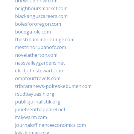
norwoodinnwi.com
neighboursmarket.com
blackanguscareers.com
bolesfororegon.com
bodega-ole.com
thestreamlinerlounge.com
mestrinorubanofc.com
novelatherton.com
nassvalleygardens.net
electjohnstewart.com
omptourtravels.com
tribratanews-polreskebumen.com
rsudbayuasih.org
publikjurnalistik.org
juneteenthapparel.net
italywarm.com
journaloffinanceeconomics.com
kvk-kumari.org