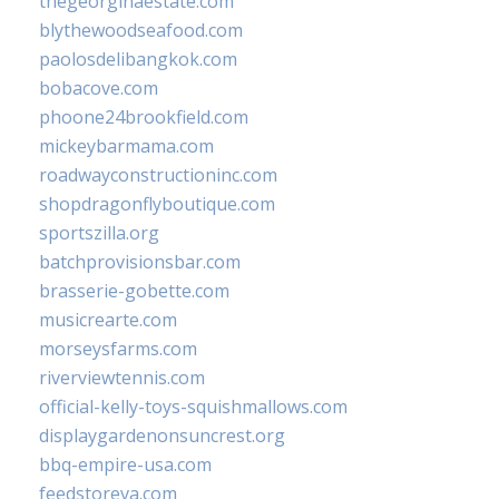
thegeorginaestate.com
blythewoodseafood.com
paolosdelibangkok.com
bobacove.com
phoone24brookfield.com
mickeybarmama.com
roadwayconstructioninc.com
shopdragonflyboutique.com
sportszilla.org
batchprovisionsbar.com
brasserie-gobette.com
musicrearte.com
morseysfarms.com
riverviewtennis.com
official-kelly-toys-squishmallows.com
displaygardenonsuncrest.org
bbq-empire-usa.com
feedstoreva.com