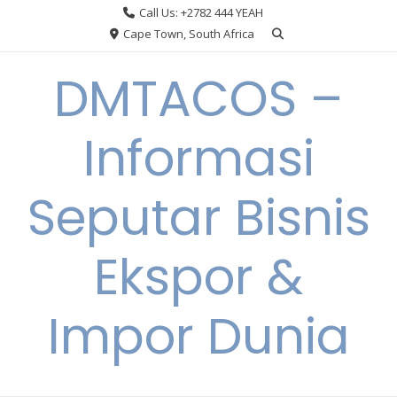
Skip
Call Us: +2782 444 YEAH
to
Cape Town, South Africa
content
DMTACOS –
Informasi
Seputar Bisnis
Ekspor &
Impor Dunia