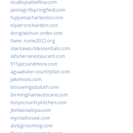
studiopiattellina.com
jannagrillspringfield.com
fujiyamacharleston.com
elpatronchardon.com
donglaishun-order.com
fiamc-rome2022.org
mariceworldessentials.com
lafisheriarestaurant.com
915jazzandmore.com
aguadulce-countryfair.com
jakehovis.com
bosswingsduluth.com
birminghamautocare.com
tonyscountrykitchen.com
jbellasnailspa.com
mychaihouse.com
alvisgrooming.com