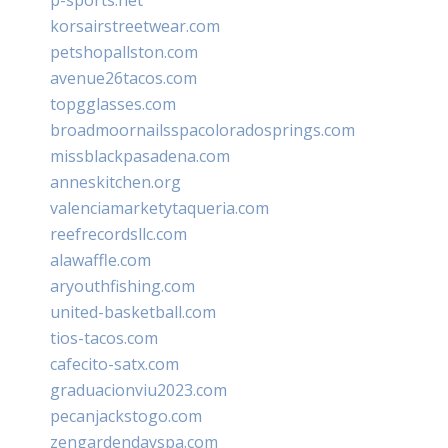
korsairstreetwear.com
petshopallston.com
avenue26tacos.com
topgglasses.com
broadmoornailsspacoloradosprings.com
missblackpasadena.com
anneskitchen.org
valenciamarketytaqueria.com
reefrecordsllc.com
alawaffle.com
aryouthfishing.com
united-basketball.com
tios-tacos.com
cafecito-satx.com
graduacionviu2023.com
pecanjackstogo.com
zengardendayspa.com