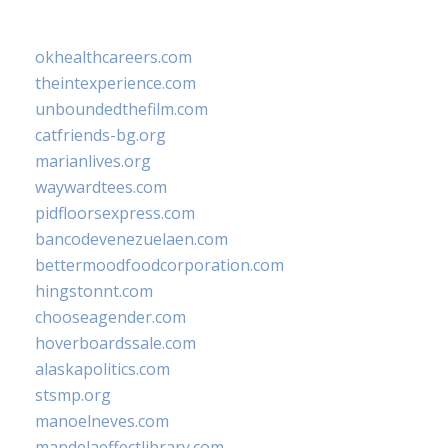
okhealthcareers.com
theintexperience.com
unboundedthefilm.com
catfriends-bg.org
marianlives.org
waywardtees.com
pidfloorsexpress.com
bancodevenezuelaen.com
bettermoodfoodcorporation.com
hingstonnt.com
chooseagender.com
hoverboardssale.com
alaskapolitics.com
stsmp.org
manoelneves.com
mandelaeffectlibrary.com