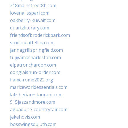
318mainstreet8h.com
lovenailsspari.com
oakberry-kuwait.com
quartzliterary.com
friendsofbroderickpark.com
studiopiattellina.com
jannagrillspringfield.com
fujiyamacharleston.com
elpatronchardon.com
donglaishun-order.com
fiamc-rome2022.org
mariceworldessentials.com
lafisheriarestaurant.com
915jazzandmore.com
aguadulce-countryfair.com
jakehovis.com
bosswingsduluth.com