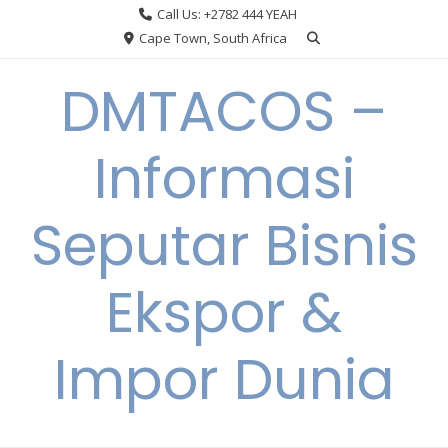
Skip
Call Us: +2782 444 YEAH
to
Cape Town, South Africa
content
DMTACOS –
Informasi
Seputar Bisnis
Ekspor &
Impor Dunia