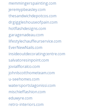
memmingerspainting.com
jeremypbeasley.com
thesandwichdepotcos.com
drgiggleshouseofpain.com
hotflashdesigns.com
garagenadeau.com
lifestylechauffeurservice.com
EverNewNails.com
insideoutdecoratingcentre.com
salvatoresinpoint.com
jovialfloralco.com
johnlscotthometeam.com
u-seehomes.com
watersportslagonissi.com
mischieffashion.com
eduwyre.com
retro-interiors.com