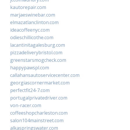
kautorepair.com
marjaeswinebar.com
elmazatlanclinton.com
ideacoffeenyc.com
odieschillicothe.com
lacantinitagalesburg.com
pizzadeliverybristol.com
greenstarsmogcheck.com
happypawspl.com
callahansautoservicecenter.com
georgiascornermarket.com
perfectfit24-7.com
portugalprivatedriver.com
von-racer.com
coffeeshopcharleston.com
salon104mainstreet.com
alkaspringswater.com