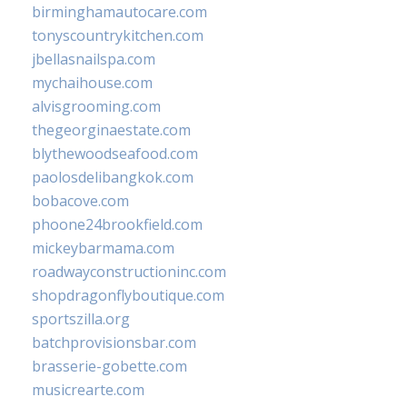
birminghamautocare.com
tonyscountrykitchen.com
jbellasnailspa.com
mychaihouse.com
alvisgrooming.com
thegeorginaestate.com
blythewoodseafood.com
paolosdelibangkok.com
bobacove.com
phoone24brookfield.com
mickeybarmama.com
roadwayconstructioninc.com
shopdragonflyboutique.com
sportszilla.org
batchprovisionsbar.com
brasserie-gobette.com
musicrearte.com