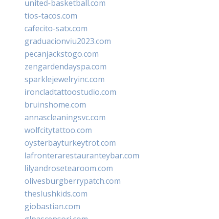
united-basketball.com
tios-tacos.com
cafecito-satx.com
graduacionviu2023.com
pecanjackstogo.com
zengardendayspa.com
sparklejewelryinc.com
ironcladtattoostudio.com
bruinshome.com
annascleaningsvc.com
wolfcitytattoo.com
oysterbayturkeytrot.com
lafronterarestauranteybar.com
lilyandrosetearoom.com
olivesburgberrypatch.com
theslushkids.com
giobastian.com
glpascensori.com