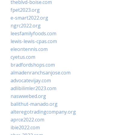
theblvd-boise.com
fpet2023.org
e-smart2022.org
ngrc2022.org
leesfamilyfoods.com
lewis-lewis-cpas.com
eleontennis.com
cyetus.com
bradfordshops.com
almadenranchsanjose.com
advocatevijay.com
adlibilimler2023.com
naswwebed.org
balithut-manado.org
alteregotradingcompany.org
aprce2022.com
ibie2022.com