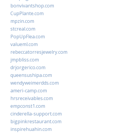
bonvivantshop.com
CupPlante.com
mpzin.com
stcreal.com
PopUpFlea.com
valueml.com
rebeccatorresjewelry.com
jmpbliss.com
drjorgerico.com
queensushipa.com
wendyweimerdds.com
ameri-camp.com
hrsreceivables.com
empconst1.com
cinderella-support.com
bigpinkrestaurant.com
inspirehuahin.com