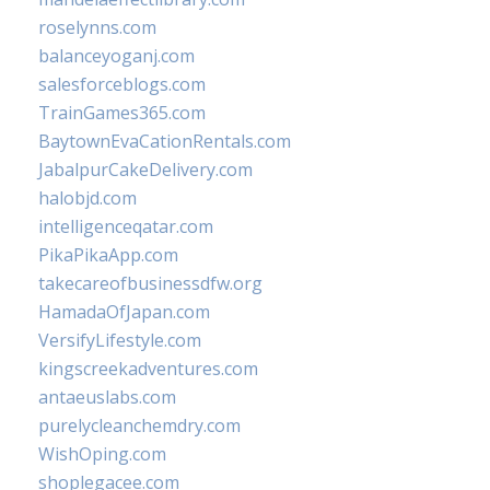
roselynns.com
balanceyoganj.com
salesforceblogs.com
TrainGames365.com
BaytownEvaCationRentals.com
JabalpurCakeDelivery.com
halobjd.com
intelligenceqatar.com
PikaPikaApp.com
takecareofbusinessdfw.org
HamadaOfJapan.com
VersifyLifestyle.com
kingscreekadventures.com
antaeuslabs.com
purelycleanchemdry.com
WishOping.com
shoplegacee.com