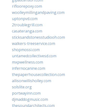
rifloorepoxy.com
woolleymillingandpaving.com
uptonpvd.com
2troublegrill.com
casateranga.com
sticksandstonesstudiooh.com
walkers-treeservice.com
shopmossi.com
untamedcollectivesd.com
mxpwellness.com
infernocanine.com
thepaperhousecollection.com
allisonwillisholley.com
solslite.org
portwayinn.com
djmaddogmusic.com
thesoundarchitects.com