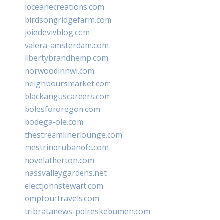
loceanecreations.com
birdsongridgefarm.com
joiedevivblog.com
valera-amsterdam.com
libertybrandhemp.com
norwoodinnwi.com
neighboursmarket.com
blackanguscareers.com
bolesfororegon.com
bodega-ole.com
thestreamlinerlounge.com
mestrinorubanofc.com
novelatherton.com
nassvalleygardens.net
electjohnstewart.com
omptourtravels.com
tribratanews-polreskebumen.com