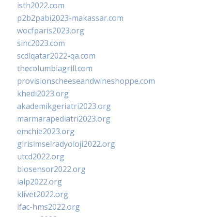
isth2022.com
p2b2pabi2023-makassar.com
wocfparis2023.org
sinc2023.com
scdlqatar2022-qa.com
thecolumbiagrill.com
provisionscheeseandwineshoppe.com
khedi2023.org
akademikgeriatri2023.org
marmarapediatri2023.org
emchie2023.org
girisimselradyoloji2022.org
utcd2022.org
biosensor2022.org
ialp2022.org
klivet2022.org
ifac-hms2022.org