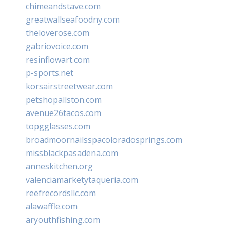
chimeandstave.com
greatwallseafoodny.com
theloverose.com
gabriovoice.com
resinflowart.com
p-sports.net
korsairstreetwear.com
petshopallston.com
avenue26tacos.com
topgglasses.com
broadmoornailsspacoloradosprings.com
missblackpasadena.com
anneskitchen.org
valenciamarketytaqueria.com
reefrecordsllc.com
alawaffle.com
aryouthfishing.com