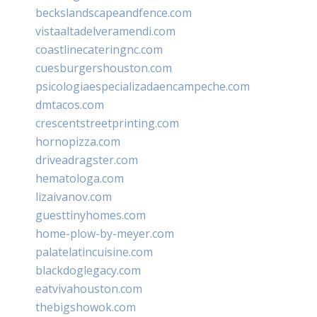
beckslandscapeandfence.com
vistaaltadelveramendi.com
coastlinecateringnc.com
cuesburgershouston.com
psicologiaespecializadaencampeche.com
dmtacos.com
crescentstreetprinting.com
hornopizza.com
driveadragster.com
hematologa.com
lizaivanov.com
guesttinyhomes.com
home-plow-by-meyer.com
palatelatincuisine.com
blackdoglegacy.com
eatvivahouston.com
thebigshowok.com