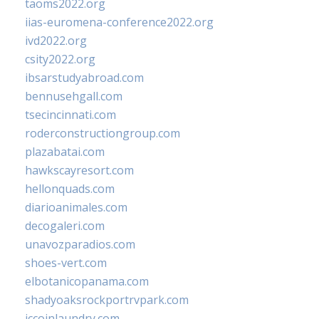
taoms2022.org
iias-euromena-conference2022.org
ivd2022.org
csity2022.org
ibsarstudyabroad.com
bennusehgall.com
tsecincinnati.com
roderconstructiongroup.com
plazabatai.com
hawkscayresort.com
hellonquads.com
diarioanimales.com
decogaleri.com
unavozparadios.com
shoes-vert.com
elbotanicopanama.com
shadyoaksrockportrvpark.com
jccoinlaundry.com