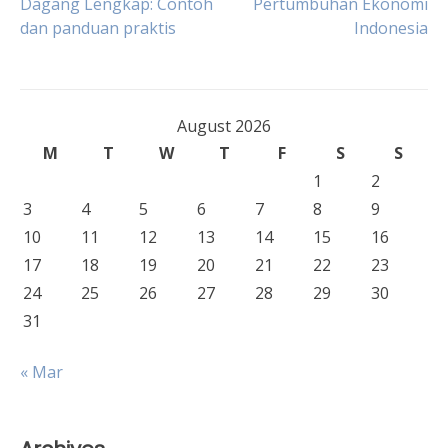
Dagang Lengkap: Contoh
Pertumbuhan Ekonomi
navigation
dan panduan praktis
Indonesia
August 2026
M
T
W
T
F
S
S
1
2
3
4
5
6
7
8
9
10
11
12
13
14
15
16
17
18
19
20
21
22
23
24
25
26
27
28
29
30
31
« Mar