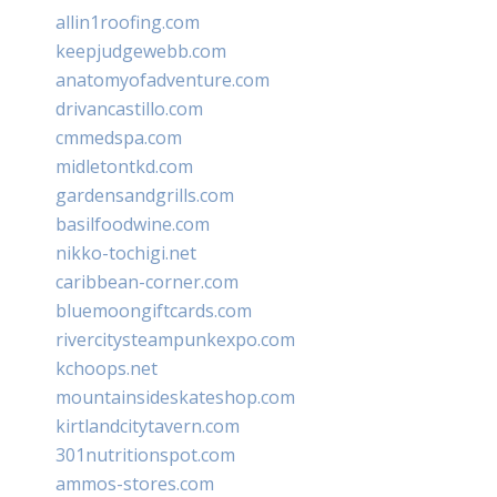
allin1roofing.com
keepjudgewebb.com
anatomyofadventure.com
drivancastillo.com
cmmedspa.com
midletontkd.com
gardensandgrills.com
basilfoodwine.com
nikko-tochigi.net
caribbean-corner.com
bluemoongiftcards.com
rivercitysteampunkexpo.com
kchoops.net
mountainsideskateshop.com
kirtlandcitytavern.com
301nutritionspot.com
ammos-stores.com