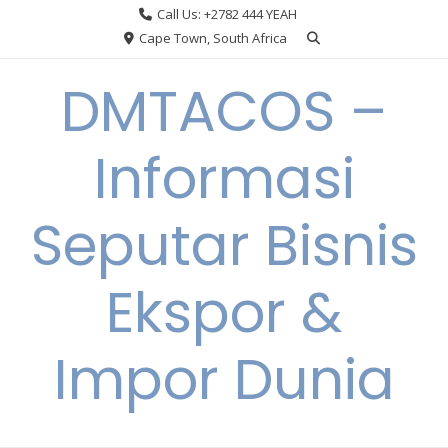
Skip
Call Us: +2782 444 YEAH
to
Cape Town, South Africa
content
DMTACOS –
Informasi
Seputar Bisnis
Ekspor &
Impor Dunia