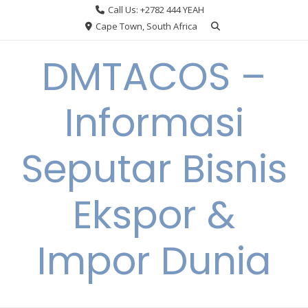
Skip
Call Us: +2782 444 YEAH
to
Cape Town, South Africa
content
DMTACOS –
Informasi
Seputar Bisnis
Ekspor &
Impor Dunia