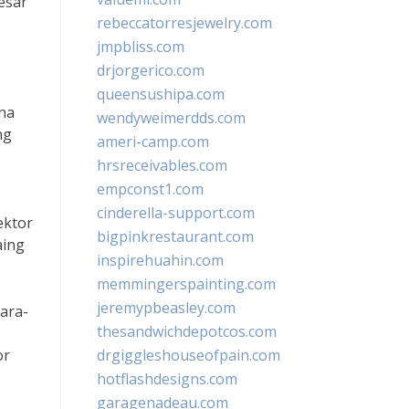
esar
rebeccatorresjewelry.com
jmpbliss.com
drjorgerico.com
queensushipa.com
na
wendyweimerdds.com
ng
ameri-camp.com
hrsreceivables.com
empconst1.com
cinderella-support.com
ektor
bigpinkrestaurant.com
aing
inspirehuahin.com
memmingerspainting.com
jeremypbeasley.com
ara-
thesandwichdepotcos.com
or
drgiggleshouseofpain.com
hotflashdesigns.com
garagenadeau.com