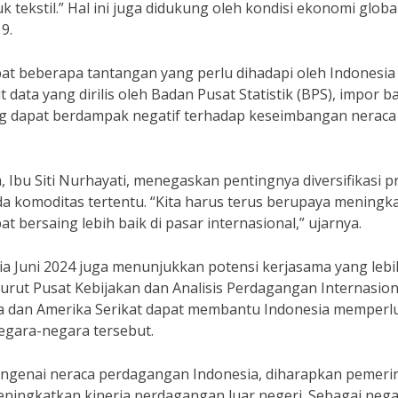
k tekstil.” Hal ini juga didukung oleh kondisi ekonomi globa
9.
pat beberapa tantangan yang perlu dihadapi oleh Indonesia
ata yang dirilis oleh Badan Pusat Statistik (BPS), impor b
ng dapat berdampak negatif terhadap keseimbangan neraca
 Ibu Siti Nurhayati, menegaskan pentingnya diversifikasi 
 komoditas tertentu. “Kita harus terus berupaya meningk
 bersaing lebih baik di pasar internasional,” ujarnya.
a Juni 2024 juga menunjukkan potensi kerjasama yang lebi
rut Pusat Kebijakan dan Analisis Perdagangan Internasion
a dan Amerika Serikat dapat membantu Indonesia memperl
egara-negara tersebut.
ngenai neraca perdagangan Indonesia, diharapkan pemeri
ningkatkan kinerja perdagangan luar negeri. Sebagai neg