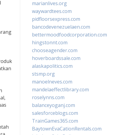
l
marianlives.org
waywardtees.com
pidfloorsexpress.com
bancodevenezuelaen.com
arang
bettermoodfoodcorporation.com
hingstonnt.com
chooseagender.com
hoverboardssale.com
produk
alaskapolitics.com
atkan
stsmp.org
manoelneves.com
mandelaeffectlibrary.com
h
roselynns.com
al,
uas
balanceyoganj.com
salesforceblogs.com
TrainGames365.com
ntah
BaytownEvaCationRentals.com
ara