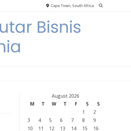
Cape Town, South Africa
tar Bisnis
nia
August 2026
M
T
W
T
F
S
S
1
2
3
4
5
6
7
8
9
10
11
12
13
14
15
16