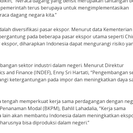
dikin, “Neraca dagang yang defisit merupakan tantangan b
u, pemerintah terus berupaya untuk mengimplementasikan
raca dagang negara kita.”
dalah diversifikasi pasar ekspor. Menurut data Kementerian
 bergantung pada beberapa pasar ekspor utama seperti Chi
ar ekspor, diharapkan Indonesia dapat mengurangi risiko ya
bangan sektor industri dalam negeri. Menurut Direktur
ics and Finance (INDEF), Enny Sri Hartati, “Pengembangan s
angi ketergantungan pada impor dan meningkatkan daya s
 juga tengah memperkuat kerja sama perdagangan dengan neg
 Penanaman Modal (BKPM), Bahlil Lahadalia, “Kerja sama
 lain akan membantu Indonesia dalam meningkatkan eksp
arusnya bisa diproduksi dalam negeri.”