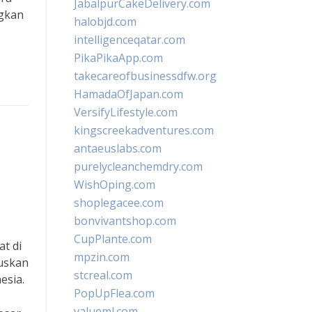
JabalpurCakeDelivery.com
ngkan
halobjd.com
intelligenceqatar.com
PikaPikaApp.com
takecareofbusinessdfw.org
HamadaOfJapan.com
VersifyLifestyle.com
kingscreekadventures.com
antaeuslabs.com
purelycleanchemdry.com
WishOping.com
shoplegacee.com
bonvivantshop.com
CupPlante.com
t di
mpzin.com
uskan
stcreal.com
esia.
PopUpFlea.com
valueml.com