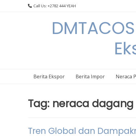
Skip
Call Us: +2782 444 YEAH
to
content
DMTACOS –
Ek
Berita Ekspor
Berita Impor
Neraca 
Tag:
neraca dagang i
Tren Global dan Dampa