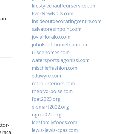
lifestylechauffeurservice.com
EverNewNails.com
gan
insideoutdecoratingcentre.com
salvatoresinpoint.com
jovialfloralco.com
johnlscotthometeam.com
u-seehomes.com
watersportslagonissi.com
mischieffashion.com
eduwyre.com
retro-interiors.com
theblvd-boise.com
fpet2023.org
e-smart2022.org
ngrc2022.org
leesfamilyfoods.com
ktor-
lewis-lewis-cpas.com
eraca