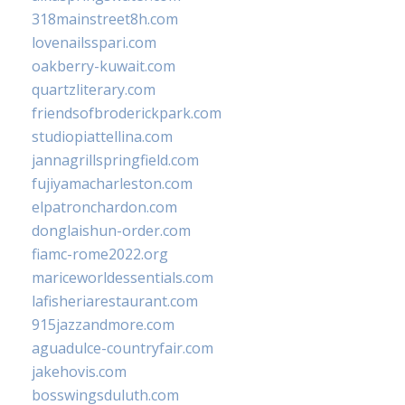
318mainstreet8h.com
lovenailsspari.com
oakberry-kuwait.com
quartzliterary.com
friendsofbroderickpark.com
studiopiattellina.com
jannagrillspringfield.com
fujiyamacharleston.com
elpatronchardon.com
donglaishun-order.com
fiamc-rome2022.org
mariceworldessentials.com
lafisheriarestaurant.com
915jazzandmore.com
aguadulce-countryfair.com
jakehovis.com
bosswingsduluth.com