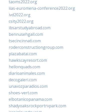
taoms2022.org
iias-euromena-conference2022.org
ivd2022.org
csity2022.org
ibsarstudyabroad.com
bennusehgall.com
tsecincinnati.com
roderconstructiongroup.com
plazabatai.com
hawkscayresort.com
hellonquads.com
diarioanimales.com
decogaleri.com
unavozparadios.com
shoes-vert.com
elbotanicopanama.com
shadyoaksrockportrvpark.com