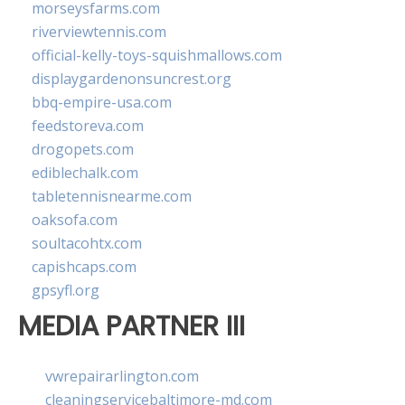
morseysfarms.com
riverviewtennis.com
official-kelly-toys-squishmallows.com
displaygardenonsuncrest.org
bbq-empire-usa.com
feedstoreva.com
drogopets.com
ediblechalk.com
tabletennisnearme.com
oaksofa.com
soultacohtx.com
capishcaps.com
gpsyfl.org
MEDIA PARTNER III
vwrepairarlington.com
cleaningservicebaltimore-md.com