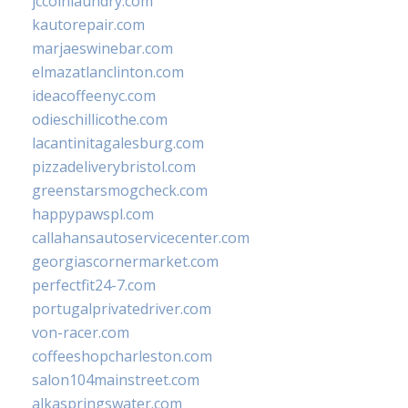
jccoinlaundry.com
kautorepair.com
marjaeswinebar.com
elmazatlanclinton.com
ideacoffeenyc.com
odieschillicothe.com
lacantinitagalesburg.com
pizzadeliverybristol.com
greenstarsmogcheck.com
happypawspl.com
callahansautoservicecenter.com
georgiascornermarket.com
perfectfit24-7.com
portugalprivatedriver.com
von-racer.com
coffeeshopcharleston.com
salon104mainstreet.com
alkaspringswater.com