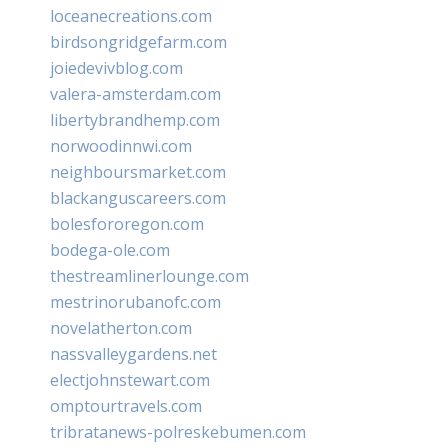
loceanecreations.com
birdsongridgefarm.com
joiedevivblog.com
valera-amsterdam.com
libertybrandhemp.com
norwoodinnwi.com
neighboursmarket.com
blackanguscareers.com
bolesfororegon.com
bodega-ole.com
thestreamlinerlounge.com
mestrinorubanofc.com
novelatherton.com
nassvalleygardens.net
electjohnstewart.com
omptourtravels.com
tribratanews-polreskebumen.com