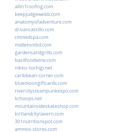
allin1roofing.com
keepjudgewebb.com
anatomyofadventure.com
drivancastillo.com
cmmedspa.com
midletontkd.com
gardensandgrills.com
basilfoodwine.com
nikko-tochigi.net
caribbean-corner.com
bluemoongiftcards.com
rivercitysteampunkexpo.com
kchoops.net
mountainsideskateshop.com
kirtlandcitytavern.com
301nutritionspot.com
ammos-stores.com