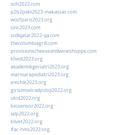
isth2022.com
p2b2pabi2023-makassar.com
wocfparis2023.org
sinc2023.com
scdlqatar2022-qa.com
thecolumbiagrill.com
provisionscheeseandwineshoppe.com
khedi2023.org
akademikgeriatri2023.org
marmarapediatri2023.org
emchie2023.org
girisimselradyoloji2022.org
utcd2022.org
biosensor2022.org
ialp2022.org
klivet2022.org
ifac-hms2022.org