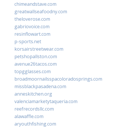
chimeandstave.com
greatwallseafoodny.com
theloverose.com
gabriovoice.com
resinflowart.com
p-sports.net
korsairstreetwear.com
petshopallston.com
avenue26tacos.com
topgglasses.com
broadmoornailsspacoloradosprings.com
missblackpasadena.com
anneskitchen.org
valenciamarketytaqueria.com
reefrecordsllc.com
alawaffle.com
aryouthfishing.com