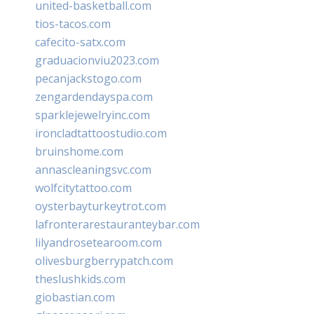
united-basketball.com
tios-tacos.com
cafecito-satx.com
graduacionviu2023.com
pecanjackstogo.com
zengardendayspa.com
sparklejewelryinc.com
ironcladtattoostudio.com
bruinshome.com
annascleaningsvc.com
wolfcitytattoo.com
oysterbayturkeytrot.com
lafronterarestauranteybar.com
lilyandrosetearoom.com
olivesburgberrypatch.com
theslushkids.com
giobastian.com