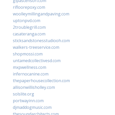
glpascensori.com
rifloorepoxy.com
woolleymillingandpaving.com
uptonpvd.com
2troublegrill.com
casateranga.com
sticksandstonesstudiooh.com
walkers-treeservice.com
shopmossi.com
untamedcollectivesd.com
mxpwellness.com
infernocanine.com
thepaperhousecollection.com
allisonwillisholley.com
solslite.org
portwayinn.com
djmaddogmusic.com
thesoundarchitects.com