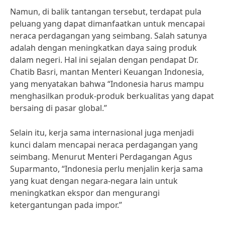
Namun, di balik tantangan tersebut, terdapat pula
peluang yang dapat dimanfaatkan untuk mencapai
neraca perdagangan yang seimbang. Salah satunya
adalah dengan meningkatkan daya saing produk
dalam negeri. Hal ini sejalan dengan pendapat Dr.
Chatib Basri, mantan Menteri Keuangan Indonesia,
yang menyatakan bahwa “Indonesia harus mampu
menghasilkan produk-produk berkualitas yang dapat
bersaing di pasar global.”
Selain itu, kerja sama internasional juga menjadi
kunci dalam mencapai neraca perdagangan yang
seimbang. Menurut Menteri Perdagangan Agus
Suparmanto, “Indonesia perlu menjalin kerja sama
yang kuat dengan negara-negara lain untuk
meningkatkan ekspor dan mengurangi
ketergantungan pada impor.”