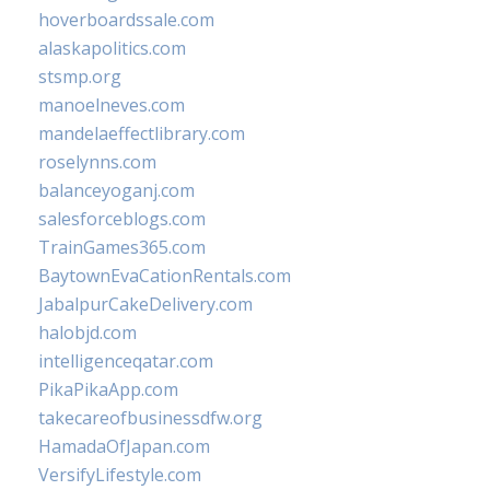
hoverboardssale.com
alaskapolitics.com
stsmp.org
manoelneves.com
mandelaeffectlibrary.com
roselynns.com
balanceyoganj.com
salesforceblogs.com
TrainGames365.com
BaytownEvaCationRentals.com
JabalpurCakeDelivery.com
halobjd.com
intelligenceqatar.com
PikaPikaApp.com
takecareofbusinessdfw.org
HamadaOfJapan.com
VersifyLifestyle.com