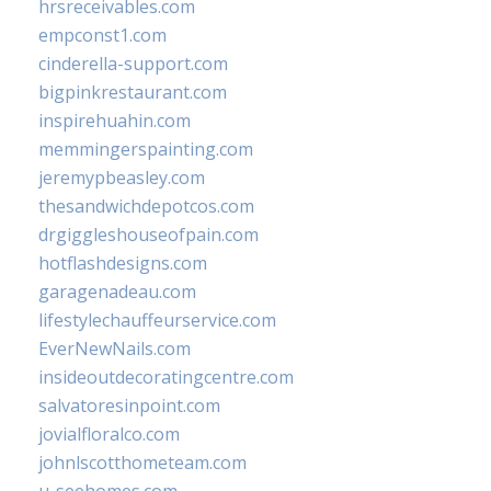
hrsreceivables.com
empconst1.com
cinderella-support.com
bigpinkrestaurant.com
inspirehuahin.com
memmingerspainting.com
jeremypbeasley.com
thesandwichdepotcos.com
drgiggleshouseofpain.com
hotflashdesigns.com
garagenadeau.com
lifestylechauffeurservice.com
EverNewNails.com
insideoutdecoratingcentre.com
salvatoresinpoint.com
jovialfloralco.com
johnlscotthometeam.com