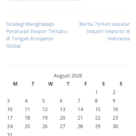
Post
Strategi Menghadapi
Berita Terkini seputar
Peraturan Ekspor Terbaru
Industri Importir di
di Tengah Kompetisi
Indonesia
navigation
Global
August 2026
M
T
W
T
F
S
S
1
2
3
4
5
6
7
8
9
10
11
12
13
14
15
16
17
18
19
20
21
22
23
24
25
26
27
28
29
30
31