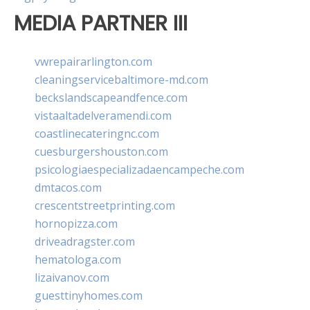
MEDIA PARTNER III
vwrepairarlington.com
cleaningservicebaltimore-md.com
beckslandscapeandfence.com
vistaaltadelveramendi.com
coastlinecateringnc.com
cuesburgershouston.com
psicologiaespecializadaencampeche.com
dmtacos.com
crescentstreetprinting.com
hornopizza.com
driveadragster.com
hematologa.com
lizaivanov.com
guesttinyhomes.com