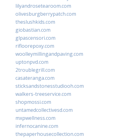
lilyandrosetearoom.com
olivesburgberrypatch.com
theslushkids.com
giobastian.com
glpascensori.com
rifloorepoxy.com
woolleymillingandpaving.com
uptonpvd.com
2troublegrill.com
casateranga.com
sticksandstonesstudiooh.com
walkers-treeservice.com
shopmossi.com
untamedcollectivesd.com
mxpwellness.com
infernocanine.com
thepaperhousecollection.com