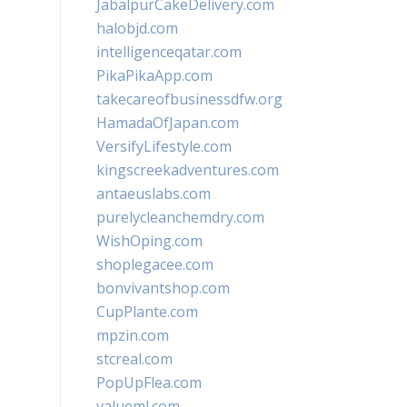
JabalpurCakeDelivery.com
halobjd.com
intelligenceqatar.com
PikaPikaApp.com
takecareofbusinessdfw.org
HamadaOfJapan.com
VersifyLifestyle.com
kingscreekadventures.com
antaeuslabs.com
purelycleanchemdry.com
WishOping.com
shoplegacee.com
bonvivantshop.com
CupPlante.com
mpzin.com
stcreal.com
PopUpFlea.com
valueml.com