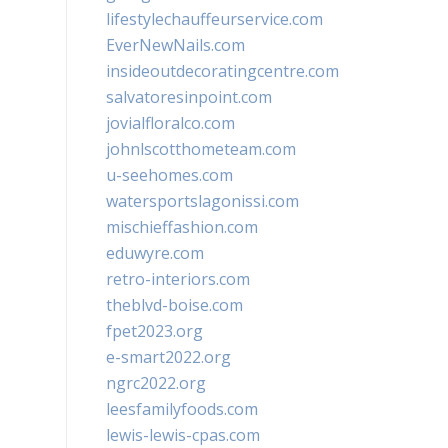
lifestylechauffeurservice.com
EverNewNails.com
insideoutdecoratingcentre.com
salvatoresinpoint.com
jovialfloralco.com
johnlscotthometeam.com
u-seehomes.com
watersportslagonissi.com
mischieffashion.com
eduwyre.com
retro-interiors.com
theblvd-boise.com
fpet2023.org
e-smart2022.org
ngrc2022.org
leesfamilyfoods.com
lewis-lewis-cpas.com