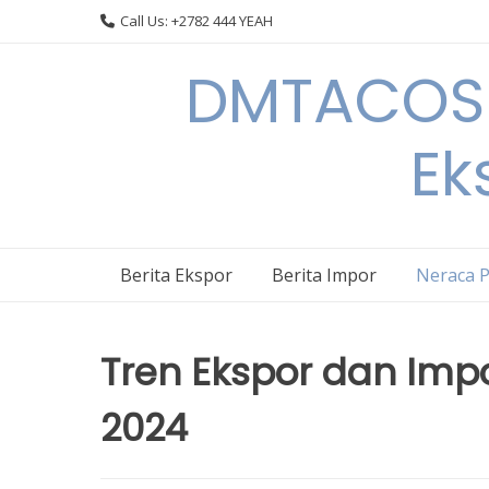
Skip
Call Us: +2782 444 YEAH
to
content
DMTACOS –
Ek
Berita Ekspor
Berita Impor
Neraca 
Tren Ekspor dan Impo
2024