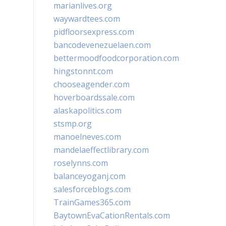
marianlives.org
waywardtees.com
pidfloorsexpress.com
bancodevenezuelaen.com
bettermoodfoodcorporation.com
hingstonnt.com
chooseagender.com
hoverboardssale.com
alaskapolitics.com
stsmp.org
manoelneves.com
mandelaeffectlibrary.com
roselynns.com
balanceyoganj.com
salesforceblogs.com
TrainGames365.com
BaytownEvaCationRentals.com