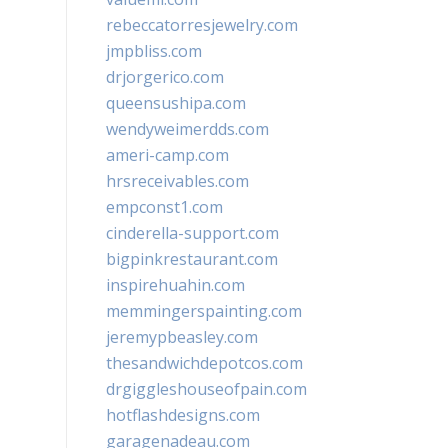
rebeccatorresjewelry.com
jmpbliss.com
drjorgerico.com
queensushipa.com
wendyweimerdds.com
ameri-camp.com
hrsreceivables.com
empconst1.com
cinderella-support.com
bigpinkrestaurant.com
inspirehuahin.com
memmingerspainting.com
jeremypbeasley.com
thesandwichdepotcos.com
drgiggleshouseofpain.com
hotflashdesigns.com
garagenadeau.com