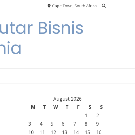
Cape Town, South Africa
tar Bisnis
nia
August 2026
M
T
W
T
F
S
S
1
2
3
4
5
6
7
8
9
10
11
12
13
14
15
16