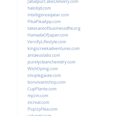
JabalpurCakeDelivery.com
halobjd.com
intelligenceqatar.com
PikaPikaApp.com
takecareofbusinessdfw.org
HamadaOfJapan.com
VersifyLifestyle.com
kingscreekadventures.com
antaeuslabs.com
purelycleanchemdry.com
WishOping.com
shoplegacee.com
bonvivantshop.com
CupPlante.com
mpzin.com
stcreal.com
PopUpFlea.com
valueml.com