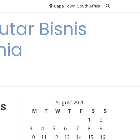
Cape Town, South Africa
tar Bisnis
nia
us
August 2026
M
T
W
T
F
S
S
1
2
3
4
5
6
7
8
9
10
11
12
13
14
15
16