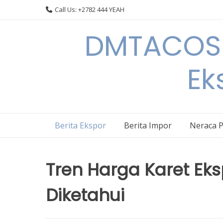
Skip
Call Us: +2782 444 YEAH
to
content
DMTACOS –
Ek
Berita Ekspor
Berita Impor
Neraca 
Tren Harga Karet Eks
Diketahui