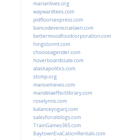
marianlives.org
waywardtees.com
pidfloorsexpress.com
bancodevenezuelaen.com
bettermoodfoodcorporation.com
hingstonnt.com
chooseagender.com
hoverboardssale.com
alaskapolitics.com
stsmp.org
manoelneves.com
mandelaeffectlibrary.com
roselynns.com
balanceyoganj.com
salesforceblogs.com
TrainGames365.com
BaytownEvaCationRentals.com