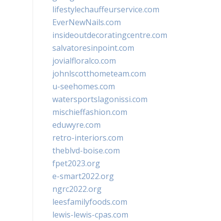
lifestylechauffeurservice.com
EverNewNails.com
insideoutdecoratingcentre.com
salvatoresinpoint.com
jovialfloralco.com
johnlscotthometeam.com
u-seehomes.com
watersportslagonissi.com
mischieffashion.com
eduwyre.com
retro-interiors.com
theblvd-boise.com
fpet2023.org
e-smart2022.org
ngrc2022.org
leesfamilyfoods.com
lewis-lewis-cpas.com