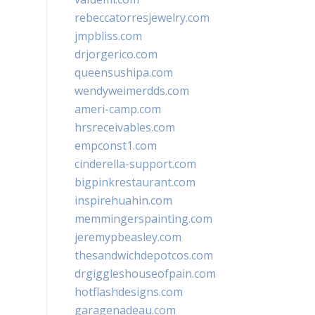
rebeccatorresjewelry.com
jmpbliss.com
drjorgerico.com
queensushipa.com
wendyweimerdds.com
ameri-camp.com
hrsreceivables.com
empconst1.com
cinderella-support.com
bigpinkrestaurant.com
inspirehuahin.com
memmingerspainting.com
jeremypbeasley.com
thesandwichdepotcos.com
drgiggleshouseofpain.com
hotflashdesigns.com
garagenadeau.com