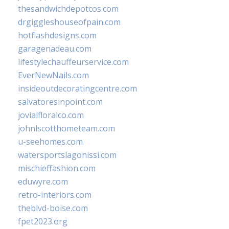
thesandwichdepotcos.com
drgiggleshouseofpain.com
hotflashdesigns.com
garagenadeau.com
lifestylechauffeurservice.com
EverNewNails.com
insideoutdecoratingcentre.com
salvatoresinpoint.com
jovialfloralco.com
johnlscotthometeam.com
u-seehomes.com
watersportslagonissi.com
mischieffashion.com
eduwyre.com
retro-interiors.com
theblvd-boise.com
fpet2023.org