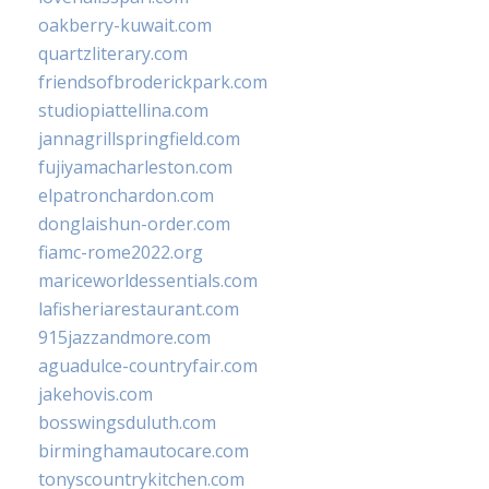
oakberry-kuwait.com
quartzliterary.com
friendsofbroderickpark.com
studiopiattellina.com
jannagrillspringfield.com
fujiyamacharleston.com
elpatronchardon.com
donglaishun-order.com
fiamc-rome2022.org
mariceworldessentials.com
lafisheriarestaurant.com
915jazzandmore.com
aguadulce-countryfair.com
jakehovis.com
bosswingsduluth.com
birminghamautocare.com
tonyscountrykitchen.com