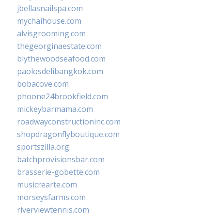
jbellasnailspa.com
mychaihouse.com
alvisgrooming.com
thegeorginaestate.com
blythewoodseafood.com
paolosdelibangkok.com
bobacove.com
phoone24brookfield.com
mickeybarmama.com
roadwayconstructioninc.com
shopdragonflyboutique.com
sportszilla.org
batchprovisionsbar.com
brasserie-gobette.com
musicrearte.com
morseysfarms.com
riverviewtennis.com