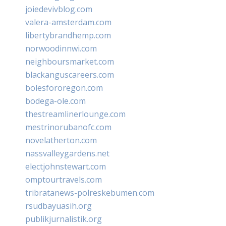
joiedevivblog.com
valera-amsterdam.com
libertybrandhemp.com
norwoodinnwi.com
neighboursmarket.com
blackanguscareers.com
bolesfororegon.com
bodega-ole.com
thestreamlinerlounge.com
mestrinorubanofc.com
novelatherton.com
nassvalleygardens.net
electjohnstewart.com
omptourtravels.com
tribratanews-polreskebumen.com
rsudbayuasih.org
publikjurnalistik.org