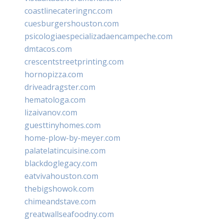
coastlinecateringnc.com
cuesburgershouston.com
psicologiaespecializadaencampeche.com
dmtacos.com
crescentstreetprinting.com
hornopizza.com
driveadragster.com
hematologa.com
lizaivanov.com
guesttinyhomes.com
home-plow-by-meyer.com
palatelatincuisine.com
blackdoglegacy.com
eatvivahouston.com
thebigshowok.com
chimeandstave.com
greatwallseafoodny.com