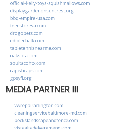
official-kelly-toys-squishmallows.com
displaygardenonsuncrest.org
bbq-empire-usa.com
feedstoreva.com
drogopets.com
ediblechalk.com
tabletennisnearme.com
oaksofa.com
soultacohtx.com
capishcaps.com
gpsyfl.org
MEDIA PARTNER III
vwrepairarlington.com
cleaningservicebaltimore-md.com
beckslandscapeandfence.com
vistaaltadelveramendi.com