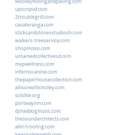
woolleymillingandpaving.com
uptonpvd.com
2troublegrill.com
casateranga.com
sticksandstonesstudiooh.com
walkers-treeservice.com
shopmossi.com
untamedcollectivesd.com
mxpwellness.com
infernocanine.com
thepaperhousecollection.com
allisonwillisholley.com
solslite.org
portwayinn.com
djmaddogmusic.com
thesoundarchitects.com
allin1roofing.com
keepjudgewebb.com