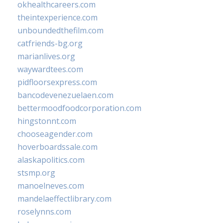
okhealthcareers.com
theintexperience.com
unboundedthefilm.com
catfriends-bg.org
marianlives.org
waywardtees.com
pidfloorsexpress.com
bancodevenezuelaen.com
bettermoodfoodcorporation.com
hingstonnt.com
chooseagender.com
hoverboardssale.com
alaskapolitics.com
stsmp.org
manoelneves.com
mandelaeffectlibrary.com
roselynns.com