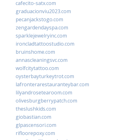
cafecito-satx.com
graduacionviu2023.com
pecanjackstogo.com
zengardendayspa.com
sparklejewelryinc.com
ironcladtattoostudio.com
bruinshome.com
annascleaningsvc.com
wolfcitytattoo.com
oysterbayturkeytrot.com
lafronterarestauranteybar.com
lilyandrosetearoom.com
olivesburgberrypatch.com
theslushkids.com
giobastian.com
glpascensori.com
rifloorepoxy.com