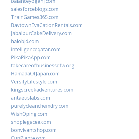
balanceyoganj.com
salesforceblogs.com
TrainGames365.com
BaytownEvaCationRentals.com
JabalpurCakeDelivery.com
halobjd.com
intelligenceqatar.com
PikaPikaApp.com
takecareofbusinessdfw.org
HamadaOfJapan.com
VersifyLifestyle.com
kingscreekadventures.com
antaeuslabs.com
purelycleanchemdry.com
WishOping.com
shoplegacee.com
bonvivantshop.com
CupPlante.com