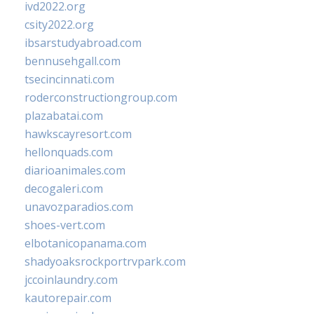
ivd2022.org
csity2022.org
ibsarstudyabroad.com
bennusehgall.com
tsecincinnati.com
roderconstructiongroup.com
plazabatai.com
hawkscayresort.com
hellonquads.com
diarioanimales.com
decogaleri.com
unavozparadios.com
shoes-vert.com
elbotanicopanama.com
shadyoaksrockportrvpark.com
jccoinlaundry.com
kautorepair.com