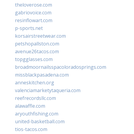
theloverose.com
gabriovoice.com
resinflowart.com
p-sports.net
korsairstreetwear.com
petshopallston.com
avenue26tacos.com
topgglasses.com
broadmoornailsspacoloradosprings.com
missblackpasadena.com
anneskitchen.org
valenciamarketytaqueria.com
reefrecordsllc.com
alawaffle.com
aryouthfishing.com
united-basketball.com
tios-tacos.com