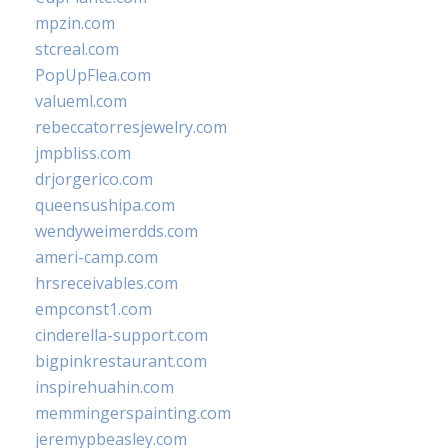
mpzin.com
stcreal.com
PopUpFlea.com
valueml.com
rebeccatorresjewelry.com
jmpbliss.com
drjorgerico.com
queensushipa.com
wendyweimerdds.com
ameri-camp.com
hrsreceivables.com
empconst1.com
cinderella-support.com
bigpinkrestaurant.com
inspirehuahin.com
memmingerspainting.com
jeremypbeasley.com