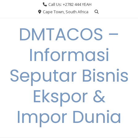
Skip
Call Us: +2782 444 YEAH
to
Cape Town, South Africa
content
DMTACOS –
Informasi
Seputar Bisnis
Ekspor &
Impor Dunia