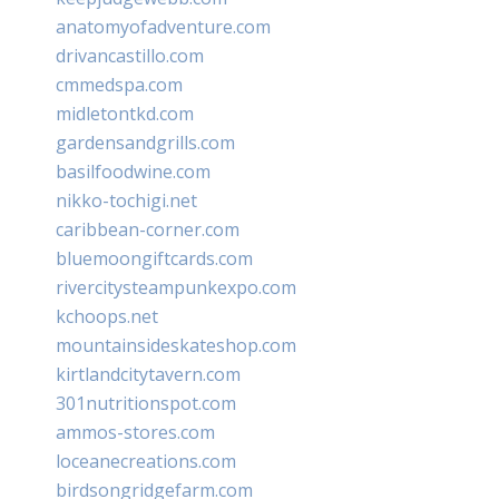
anatomyofadventure.com
drivancastillo.com
cmmedspa.com
midletontkd.com
gardensandgrills.com
basilfoodwine.com
nikko-tochigi.net
caribbean-corner.com
bluemoongiftcards.com
rivercitysteampunkexpo.com
kchoops.net
mountainsideskateshop.com
kirtlandcitytavern.com
301nutritionspot.com
ammos-stores.com
loceanecreations.com
birdsongridgefarm.com