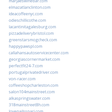
marjaeswinebar.com
elmazatlanclinton.com
ideacoffeenyc.com
odieschillicothe.com
lacantinitagalesburg.com
pizzadeliverybristol.com
greenstarsmogcheck.com
happypawspl.com
callahansautoservicecenter.com
georgiascornermarket.com
perfectfit24-7.com
portugalprivatedriver.com
von-racer.com
coffeeshopcharleston.com
salon104mainstreet.com
alkaspringswater.com
318mainstreet8h.com
lovenailsspari.com