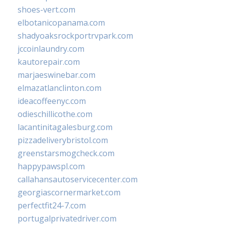
shoes-vert.com
elbotanicopanama.com
shadyoaksrockportrvpark.com
jccoinlaundry.com
kautorepair.com
marjaeswinebar.com
elmazatlanclinton.com
ideacoffeenyc.com
odieschillicothe.com
lacantinitagalesburg.com
pizzadeliverybristol.com
greenstarsmogcheck.com
happypawspl.com
callahansautoservicecenter.com
georgiascornermarket.com
perfectfit24-7.com
portugalprivatedriver.com