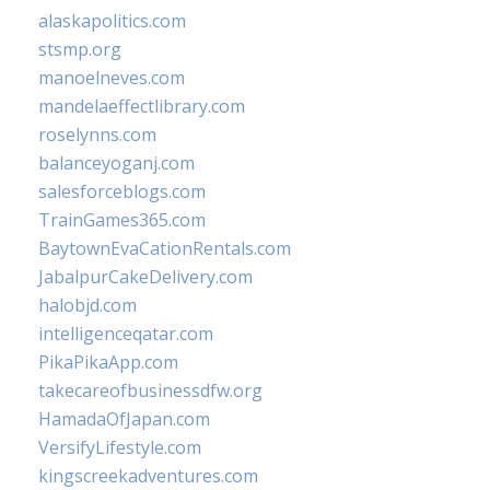
alaskapolitics.com
stsmp.org
manoelneves.com
mandelaeffectlibrary.com
roselynns.com
balanceyoganj.com
salesforceblogs.com
TrainGames365.com
BaytownEvaCationRentals.com
JabalpurCakeDelivery.com
halobjd.com
intelligenceqatar.com
PikaPikaApp.com
takecareofbusinessdfw.org
HamadaOfJapan.com
VersifyLifestyle.com
kingscreekadventures.com