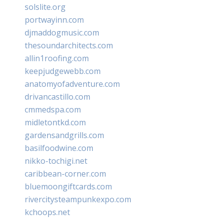
solslite.org
portwayinn.com
djmaddogmusic.com
thesoundarchitects.com
allin1roofing.com
keepjudgewebb.com
anatomyofadventure.com
drivancastillo.com
cmmedspa.com
midletontkd.com
gardensandgrills.com
basilfoodwine.com
nikko-tochigi.net
caribbean-corner.com
bluemoongiftcards.com
rivercitysteampunkexpo.com
kchoops.net