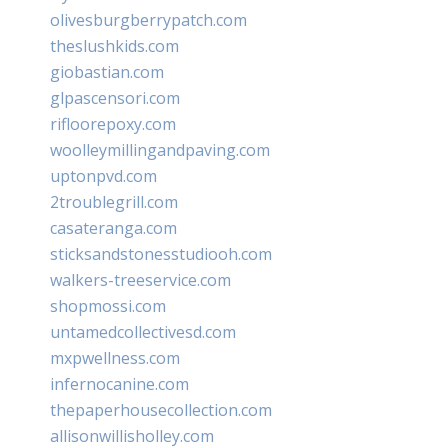
olivesburgberrypatch.com
theslushkids.com
giobastian.com
glpascensori.com
rifloorepoxy.com
woolleymillingandpaving.com
uptonpvd.com
2troublegrill.com
casateranga.com
sticksandstonesstudiooh.com
walkers-treeservice.com
shopmossi.com
untamedcollectivesd.com
mxpwellness.com
infernocanine.com
thepaperhousecollection.com
allisonwillisholley.com