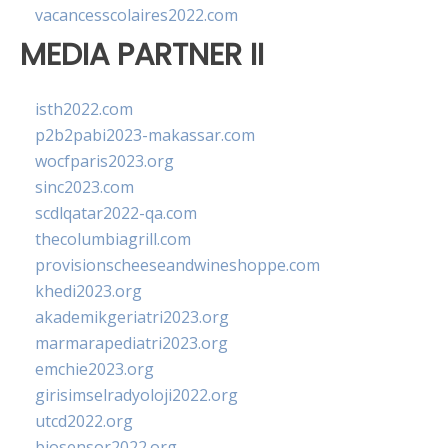
vacancesscolaires2022.com
MEDIA PARTNER II
isth2022.com
p2b2pabi2023-makassar.com
wocfparis2023.org
sinc2023.com
scdlqatar2022-qa.com
thecolumbiagrill.com
provisionscheeseandwineshoppe.com
khedi2023.org
akademikgeriatri2023.org
marmarapediatri2023.org
emchie2023.org
girisimselradyoloji2022.org
utcd2022.org
biosensor2022.org