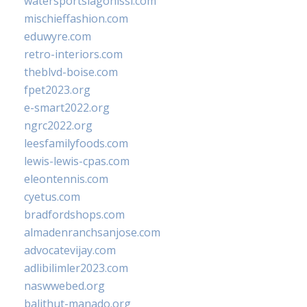
watersportslagonissi.com
mischieffashion.com
eduwyre.com
retro-interiors.com
theblvd-boise.com
fpet2023.org
e-smart2022.org
ngrc2022.org
leesfamilyfoods.com
lewis-lewis-cpas.com
eleontennis.com
cyetus.com
bradfordshops.com
almadenranchsanjose.com
advocatevijay.com
adlibilimler2023.com
naswwebed.org
balithut-manado.org