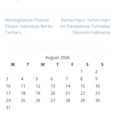
Post
Meningkatkan Potensi
Berita Impor Terkini Hari
Ekspor Indonesia: Berita
Ini: Dampaknya Terhadap
Terbaru
Ekonomi Indonesia
navigation
August 2026
M
T
W
T
F
S
S
1
2
3
4
5
6
7
8
9
10
11
12
13
14
15
16
17
18
19
20
21
22
23
24
25
26
27
28
29
30
31