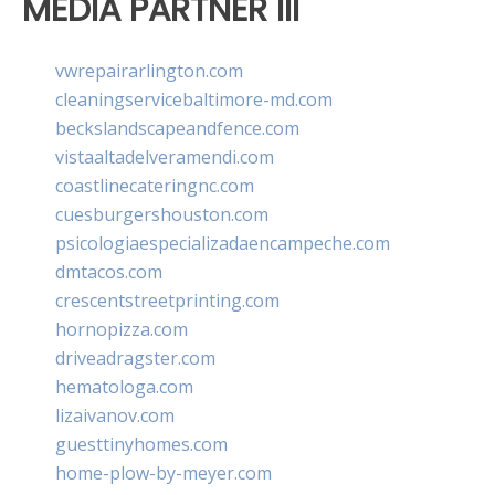
MEDIA PARTNER III
vwrepairarlington.com
cleaningservicebaltimore-md.com
beckslandscapeandfence.com
vistaaltadelveramendi.com
coastlinecateringnc.com
cuesburgershouston.com
psicologiaespecializadaencampeche.com
dmtacos.com
crescentstreetprinting.com
hornopizza.com
driveadragster.com
hematologa.com
lizaivanov.com
guesttinyhomes.com
home-plow-by-meyer.com