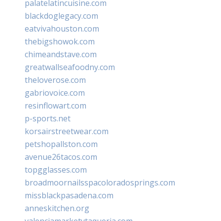
palatelatincuisine.com
blackdoglegacy.com
eatvivahouston.com
thebigshowok.com
chimeandstave.com
greatwallseafoodny.com
theloverose.com
gabriovoice.com
resinflowart.com
p-sports.net
korsairstreetwear.com
petshopallston.com
avenue26tacos.com
topgglasses.com
broadmoornailsspacoloradosprings.com
missblackpasadena.com
anneskitchen.org
valenciamarketytaqueria.com