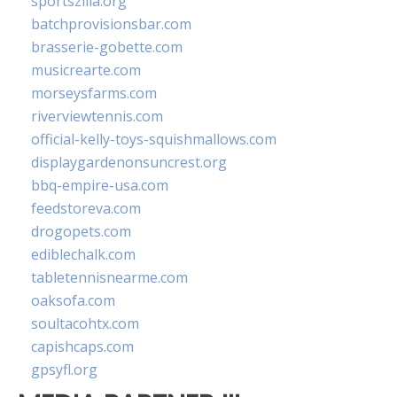
sportszilla.org
batchprovisionsbar.com
brasserie-gobette.com
musicrearte.com
morseysfarms.com
riverviewtennis.com
official-kelly-toys-squishmallows.com
displaygardenonsuncrest.org
bbq-empire-usa.com
feedstoreva.com
drogopets.com
ediblechalk.com
tabletennisnearme.com
oaksofa.com
soultacohtx.com
capishcaps.com
gpsyfl.org