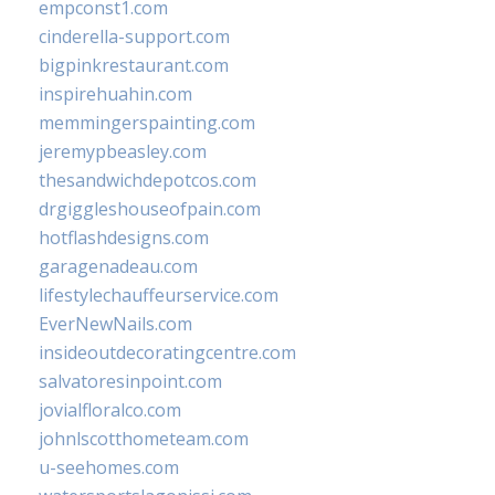
empconst1.com
cinderella-support.com
bigpinkrestaurant.com
inspirehuahin.com
memmingerspainting.com
jeremypbeasley.com
thesandwichdepotcos.com
drgiggleshouseofpain.com
hotflashdesigns.com
garagenadeau.com
lifestylechauffeurservice.com
EverNewNails.com
insideoutdecoratingcentre.com
salvatoresinpoint.com
jovialfloralco.com
johnlscotthometeam.com
u-seehomes.com