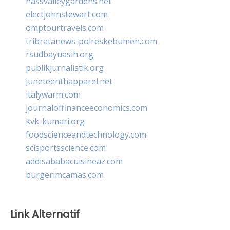
nassvalleygardens.net
electjohnstewart.com
omptourtravels.com
tribratanews-polreskebumen.com
rsudbayuasih.org
publikjurnalistik.org
juneteenthapparel.net
italywarm.com
journaloffinanceeconomics.com
kvk-kumari.org
foodscienceandtechnology.com
scisportsscience.com
addisababacuisineaz.com
burgerimcamas.com
Link Alternatif