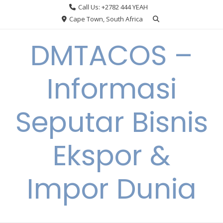
Skip
Call Us: +2782 444 YEAH
to
Cape Town, South Africa
content
DMTACOS –
Informasi
Seputar Bisnis
Ekspor &
Impor Dunia