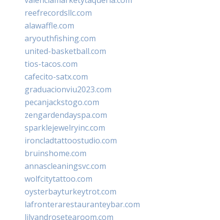
reefrecordsllc.com
alawaffle.com
aryouthfishing.com
united-basketball.com
tios-tacos.com
cafecito-satx.com
graduacionviu2023.com
pecanjackstogo.com
zengardendayspa.com
sparklejewelryinc.com
ironcladtattoostudio.com
bruinshome.com
annascleaningsvc.com
wolfcitytattoo.com
oysterbayturkeytrot.com
lafronterarestauranteybar.com
lilyandrosetearoom.com