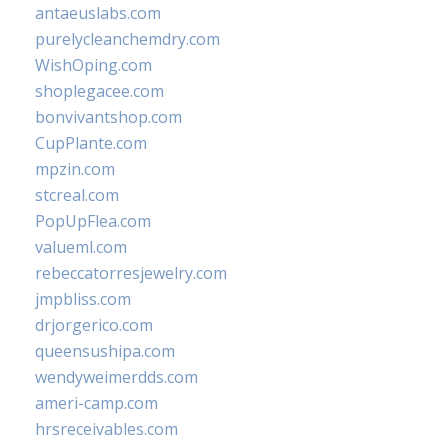
antaeuslabs.com
purelycleanchemdry.com
WishOping.com
shoplegacee.com
bonvivantshop.com
CupPlante.com
mpzin.com
stcreal.com
PopUpFlea.com
valueml.com
rebeccatorresjewelry.com
jmpbliss.com
drjorgerico.com
queensushipa.com
wendyweimerdds.com
ameri-camp.com
hrsreceivables.com