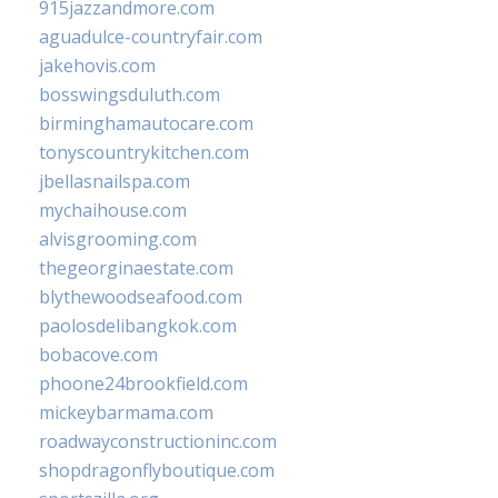
915jazzandmore.com
aguadulce-countryfair.com
jakehovis.com
bosswingsduluth.com
birminghamautocare.com
tonyscountrykitchen.com
jbellasnailspa.com
mychaihouse.com
alvisgrooming.com
thegeorginaestate.com
blythewoodseafood.com
paolosdelibangkok.com
bobacove.com
phoone24brookfield.com
mickeybarmama.com
roadwayconstructioninc.com
shopdragonflyboutique.com