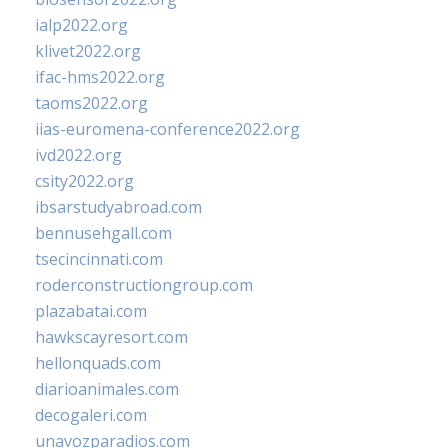
ialp2022.org
klivet2022.org
ifac-hms2022.org
taoms2022.org
iias-euromena-conference2022.org
ivd2022.org
csity2022.org
ibsarstudyabroad.com
bennusehgall.com
tsecincinnati.com
roderconstructiongroup.com
plazabatai.com
hawkscayresort.com
hellonquads.com
diarioanimales.com
decogaleri.com
unavozparadios.com