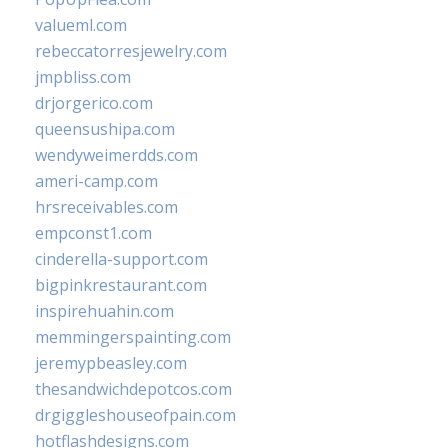
valueml.com
rebeccatorresjewelry.com
jmpbliss.com
drjorgerico.com
queensushipa.com
wendyweimerdds.com
ameri-camp.com
hrsreceivables.com
empconst1.com
cinderella-support.com
bigpinkrestaurant.com
inspirehuahin.com
memmingerspainting.com
jeremypbeasley.com
thesandwichdepotcos.com
drgiggleshouseofpain.com
hotflashdesigns.com