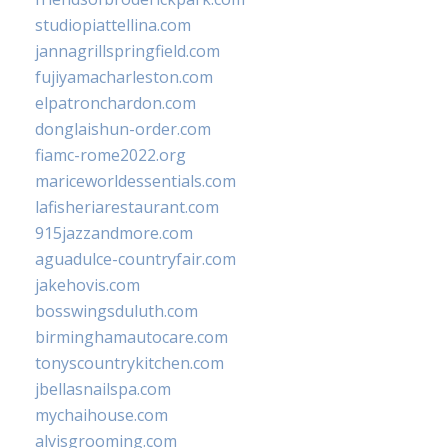
studiopiattellina.com
jannagrillspringfield.com
fujiyamacharleston.com
elpatronchardon.com
donglaishun-order.com
fiamc-rome2022.org
mariceworldessentials.com
lafisheriarestaurant.com
915jazzandmore.com
aguadulce-countryfair.com
jakehovis.com
bosswingsduluth.com
birminghamautocare.com
tonyscountrykitchen.com
jbellasnailspa.com
mychaihouse.com
alvisgrooming.com