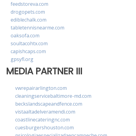
feedstoreva.com
drogopets.com
ediblechalk.com
tabletennisnearme.com
oaksofa.com
soultacohtx.com
capishcaps.com
gpsyfl.org
MEDIA PARTNER III
vwrepairarlington.com
cleaningservicebaltimore-md.com
beckslandscapeandfence.com
vistaaltadelveramendi.com
coastlinecateringnc.com
cuesburgershouston.com
psicologiaespecializadaencampeche.com