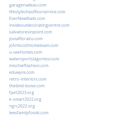
garagenadeau.com
lifestylechauffeurservice.com
EverNewNails.com
insideoutdecoratingcentre.com
salvatoresinpoint.com
jovialfloralco.com
johnlscotthometeam.com
u-seehomes.com
watersportslagonissi.com
mischieffashion.com
eduwyre.com
retro-interiors.com
theblvd-boise.com
fpet2023.org
e-smart2022.org
ngrc2022.org
leesfamilyfoods.com