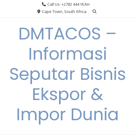
Skip
Call Us: +2782 444 YEAH
to
Cape Town, South Africa
content
DMTACOS –
Informasi
Seputar Bisnis
Ekspor &
Impor Dunia