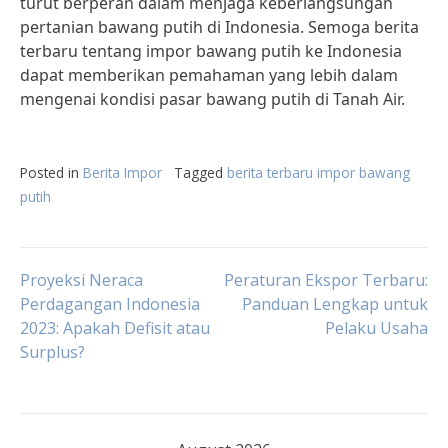
turut berperan dalam menjaga keberlangsungan
pertanian bawang putih di Indonesia. Semoga berita
terbaru tentang impor bawang putih ke Indonesia
dapat memberikan pemahaman yang lebih dalam
mengenai kondisi pasar bawang putih di Tanah Air.
Posted in
Berita Impor
Tagged
berita terbaru impor bawang
putih
Post
Proyeksi Neraca
Peraturan Ekspor Terbaru:
Perdagangan Indonesia
Panduan Lengkap untuk
2023: Apakah Defisit atau
Pelaku Usaha
navigation
Surplus?