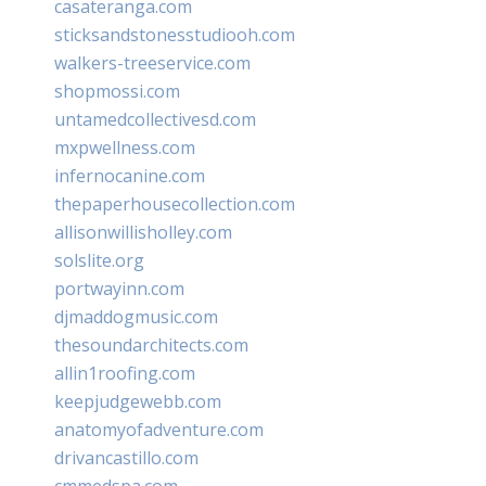
casateranga.com
sticksandstonesstudiooh.com
walkers-treeservice.com
shopmossi.com
untamedcollectivesd.com
mxpwellness.com
infernocanine.com
thepaperhousecollection.com
allisonwillisholley.com
solslite.org
portwayinn.com
djmaddogmusic.com
thesoundarchitects.com
allin1roofing.com
keepjudgewebb.com
anatomyofadventure.com
drivancastillo.com
cmmedspa.com