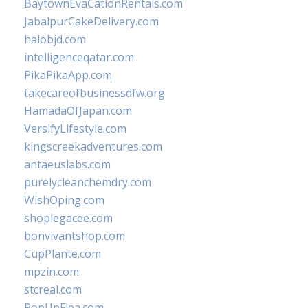
BaytownEvaCationRentals.com
JabalpurCakeDelivery.com
halobjd.com
intelligenceqatar.com
PikaPikaApp.com
takecareofbusinessdfw.org
HamadaOfJapan.com
VersifyLifestyle.com
kingscreekadventures.com
antaeuslabs.com
purelycleanchemdry.com
WishOping.com
shoplegacee.com
bonvivantshop.com
CupPlante.com
mpzin.com
stcreal.com
PopUpFlea.com