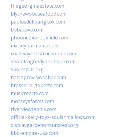
thegeorginaestate.com
blythewoodseafood.com
paolosdelibangkok.com
bobacove.com
phoone24brookfield.com
mickeybarmama.com
roadwayconstructioninc.com
shopdragonflyboutique.com
sportszilla.org
batchprovisionsbar.com
brasserie-gobette.com
musicrearte.com
morseysfarms.com
riverviewtennis.com
official-kelly-toys-squishmallows.com
displaygardenonsuncrest.org
bbq-empire-usa.com