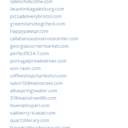
odieschillicothe.com
lacantinitagalesburg.com
pizzadeliverybristol.com
greenstarsmogcheck.com
happypawspl.com
callahansautoservicecenter.com
georgiascornermarket.com
perfectfit24-7.com
portugalprivatedriver.com
von-racer.com
coffeeshopcharleston.com
salon104mainstreet.com
alkaspringswater.com
318mainstreet8h.com
lovenailsspari.com
oakberry-kuwait.com
quartzliterary.com
friendsofbroderickpark.com