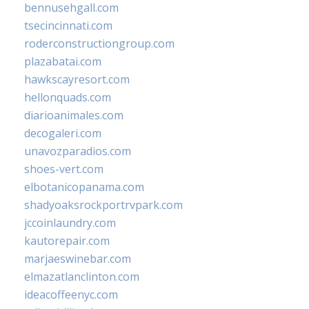
bennusehgall.com
tsecincinnati.com
roderconstructiongroup.com
plazabatai.com
hawkscayresort.com
hellonquads.com
diarioanimales.com
decogaleri.com
unavozparadios.com
shoes-vert.com
elbotanicopanama.com
shadyoaksrockportrvpark.com
jccoinlaundry.com
kautorepair.com
marjaeswinebar.com
elmazatlanclinton.com
ideacoffeenyc.com