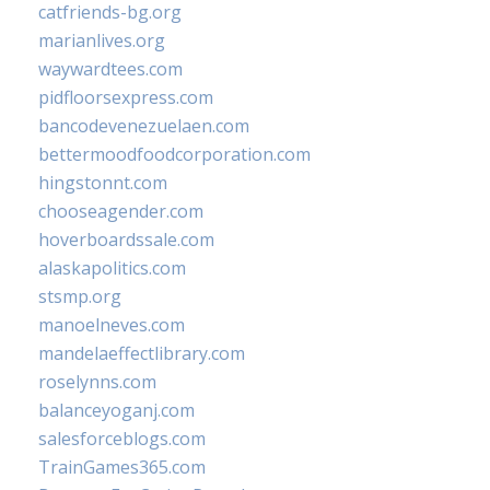
catfriends-bg.org
marianlives.org
waywardtees.com
pidfloorsexpress.com
bancodevenezuelaen.com
bettermoodfoodcorporation.com
hingstonnt.com
chooseagender.com
hoverboardssale.com
alaskapolitics.com
stsmp.org
manoelneves.com
mandelaeffectlibrary.com
roselynns.com
balanceyoganj.com
salesforceblogs.com
TrainGames365.com