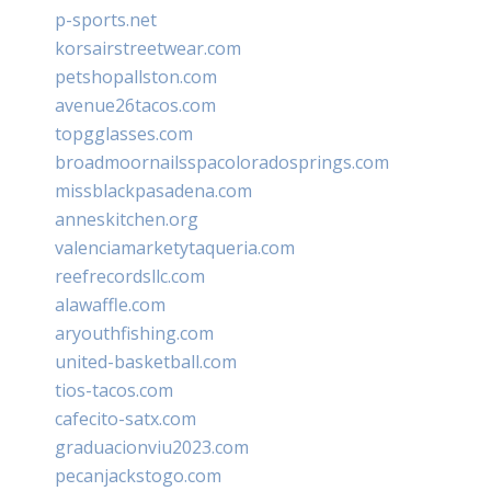
p-sports.net
korsairstreetwear.com
petshopallston.com
avenue26tacos.com
topgglasses.com
broadmoornailsspacoloradosprings.com
missblackpasadena.com
anneskitchen.org
valenciamarketytaqueria.com
reefrecordsllc.com
alawaffle.com
aryouthfishing.com
united-basketball.com
tios-tacos.com
cafecito-satx.com
graduacionviu2023.com
pecanjackstogo.com