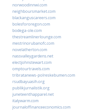
norwoodinnwi.com
neighboursmarket.com
blackanguscareers.com
bolesfororegon.com
bodega-ole.com
thestreamlinerlounge.com
mestrinorubanofc.com
novelatherton.com
nassvalleygardens.net
electjohnstewart.com
omptourtravels.com
tribratanews-polreskebumen.com
rsudbayuasih.org
publikjurnalistik.org
juneteenthapparel.net
italywarm.com
journaloffinanceeconomics.com