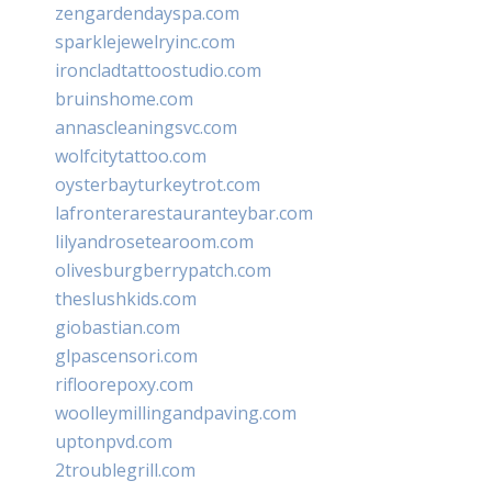
zengardendayspa.com
sparklejewelryinc.com
ironcladtattoostudio.com
bruinshome.com
annascleaningsvc.com
wolfcitytattoo.com
oysterbayturkeytrot.com
lafronterarestauranteybar.com
lilyandrosetearoom.com
olivesburgberrypatch.com
theslushkids.com
giobastian.com
glpascensori.com
rifloorepoxy.com
woolleymillingandpaving.com
uptonpvd.com
2troublegrill.com