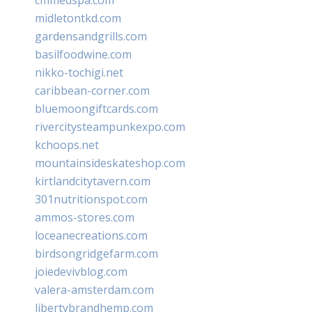
midletontkd.com
gardensandgrills.com
basilfoodwine.com
nikko-tochigi.net
caribbean-corner.com
bluemoongiftcards.com
rivercitysteampunkexpo.com
kchoops.net
mountainsideskateshop.com
kirtlandcitytavern.com
301nutritionspot.com
ammos-stores.com
loceanecreations.com
birdsongridgefarm.com
joiedevivblog.com
valera-amsterdam.com
libertybrandhemp.com