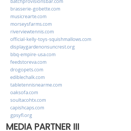
batchprovisionsbar.com
brasserie-gobette.com
musicrearte.com
morseysfarms.com
riverviewtennis.com
official-kelly-toys-squishmallows.com
displaygardenonsuncrest.org
bbq-empire-usa.com
feedstoreva.com
drogopets.com
ediblechalk.com
tabletennisnearme.com
oaksofa.com
soultacohtx.com
capishcaps.com
gpsyfl.org
MEDIA PARTNER III