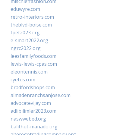
mischieffashion.com
eduwyre.com
retro-interiors.com
theblvd-boise.com
fpet2023.org
e-smart2022.org
ngrc2022.org
leesfamilyfoods.com
lewis-lewis-cpas.com
eleontennis.com
cyetus.com
bradfordshops.com
almadenranchsanjose.com
advocatevijay.com
adlibilimler2023.com
naswwebed.org
balithut-manado.org
alteregotradingcompany.org