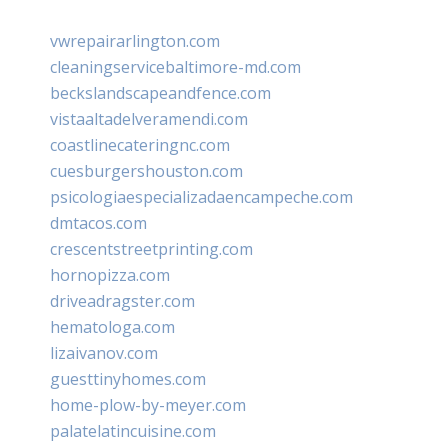
vwrepairarlington.com
cleaningservicebaltimore-md.com
beckslandscapeandfence.com
vistaaltadelveramendi.com
coastlinecateringnc.com
cuesburgershouston.com
psicologiaespecializadaencampeche.com
dmtacos.com
crescentstreetprinting.com
hornopizza.com
driveadragster.com
hematologa.com
lizaivanov.com
guesttinyhomes.com
home-plow-by-meyer.com
palatelatincuisine.com