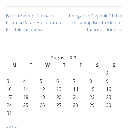
Post
Berita Ekspor Terbaru:
Pengaruh Gejolak Global
Potensi Pasar Baru untuk
terhadap Berita Ekspor
Produk Indonesia
Impor Indonesia
navigation
August 2026
M
T
W
T
F
S
S
1
2
3
4
5
6
7
8
9
10
11
12
13
14
15
16
17
18
19
20
21
22
23
24
25
26
27
28
29
30
31
« Mar