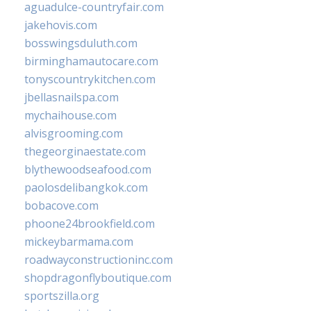
aguadulce-countryfair.com
jakehovis.com
bosswingsduluth.com
birminghamautocare.com
tonyscountrykitchen.com
jbellasnailspa.com
mychaihouse.com
alvisgrooming.com
thegeorginaestate.com
blythewoodseafood.com
paolosdelibangkok.com
bobacove.com
phoone24brookfield.com
mickeybarmama.com
roadwayconstructioninc.com
shopdragonflyboutique.com
sportszilla.org