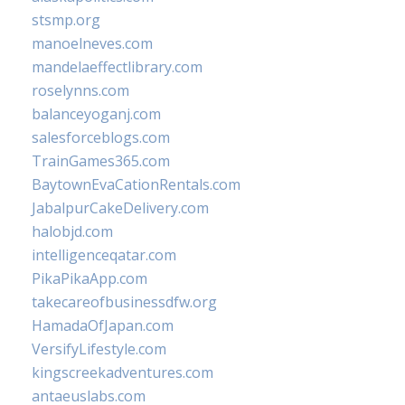
stsmp.org
manoelneves.com
mandelaeffectlibrary.com
roselynns.com
balanceyoganj.com
salesforceblogs.com
TrainGames365.com
BaytownEvaCationRentals.com
JabalpurCakeDelivery.com
halobjd.com
intelligenceqatar.com
PikaPikaApp.com
takecareofbusinessdfw.org
HamadaOfJapan.com
VersifyLifestyle.com
kingscreekadventures.com
antaeuslabs.com