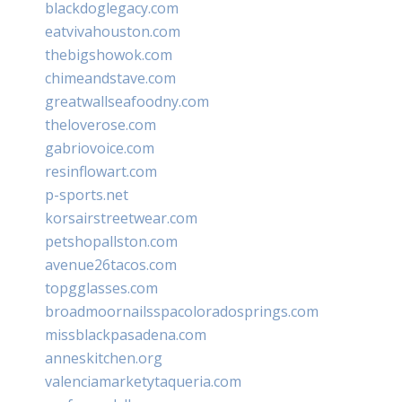
blackdoglegacy.com
eatvivahouston.com
thebigshowok.com
chimeandstave.com
greatwallseafoodny.com
theloverose.com
gabriovoice.com
resinflowart.com
p-sports.net
korsairstreetwear.com
petshopallston.com
avenue26tacos.com
topgglasses.com
broadmoornailsspacoloradosprings.com
missblackpasadena.com
anneskitchen.org
valenciamarketytaqueria.com