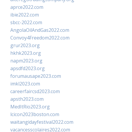
aprce2022.com
ibie2022.com
sbcc-2022.com
AngolaOilAndGas2022.com
Convoy4Freedom2022.com
grur2023.org
hkhk2023.org
napm2023.org
apsdfd2023.org
forumausape2023.com
imkl2023.com
careerfaircsd2023.com
apsth2023.com
MedItRio2023.org
lcicon2023boston.com
waitangidayfestival2022.com
vacancesscolaires2022.com