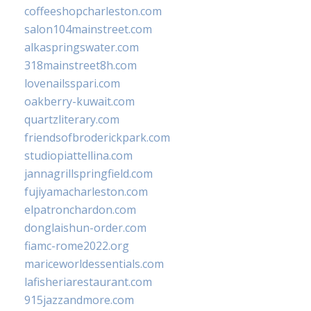
coffeeshopcharleston.com
salon104mainstreet.com
alkaspringswater.com
318mainstreet8h.com
lovenailsspari.com
oakberry-kuwait.com
quartzliterary.com
friendsofbroderickpark.com
studiopiattellina.com
jannagrillspringfield.com
fujiyamacharleston.com
elpatronchardon.com
donglaishun-order.com
fiamc-rome2022.org
mariceworldessentials.com
lafisheriarestaurant.com
915jazzandmore.com