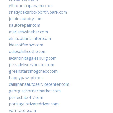
elbotanicopanama.com
shadyoaksrockportrvpark.com
jccoinlaundry.com
kautorepair.com
marjaeswinebar.com
elmazatlanclinton.com
ideacoffeenyc.com
odieschillicothe.com
lacantinitagalesburg.com
pizzadeliverybristol.com
greenstarsmogcheck.com
happypawspl.com
callahansautoservicecenter.com
georgiascornermarket.com
perfectfit24-7.com
portugalprivatedriver.com
von-racer.com