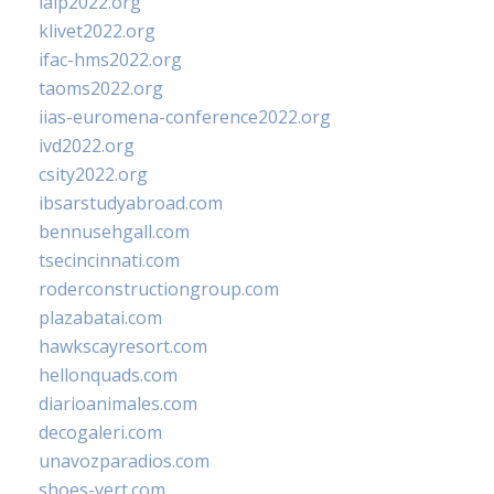
ialp2022.org
klivet2022.org
ifac-hms2022.org
taoms2022.org
iias-euromena-conference2022.org
ivd2022.org
csity2022.org
ibsarstudyabroad.com
bennusehgall.com
tsecincinnati.com
roderconstructiongroup.com
plazabatai.com
hawkscayresort.com
hellonquads.com
diarioanimales.com
decogaleri.com
unavozparadios.com
shoes-vert.com