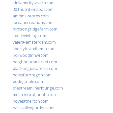
kirtlandcitytavern.com
301nutritionspot.com
ammos-stores.com
loceanecreations.com
birdsongridgefarm.com
joiedevivblog.com
valera-amsterdam.com
libertybrandhemp.com
norwoodinnwi.com
neighboursmarket.com
blackanguscareers.com
bolesfororegon.com
bodega-ole.com
thestreamlinerlounge.com
mestrinorubanofc.com
novelatherton.com
nassvalleygardens.net