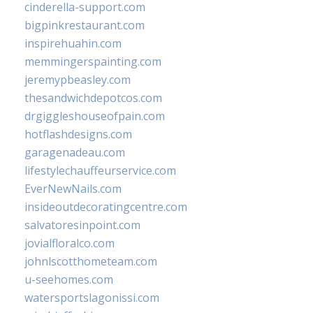
cinderella-support.com
bigpinkrestaurant.com
inspirehuahin.com
memmingerspainting.com
jeremypbeasley.com
thesandwichdepotcos.com
drgiggleshouseofpain.com
hotflashdesigns.com
garagenadeau.com
lifestylechauffeurservice.com
EverNewNails.com
insideoutdecoratingcentre.com
salvatoresinpoint.com
jovialfloralco.com
johnlscotthometeam.com
u-seehomes.com
watersportslagonissi.com