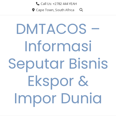
Skip
Call Us: +2782 444 YEAH
to
Cape Town, South Africa
content
DMTACOS –
Informasi
Seputar Bisnis
Ekspor &
Impor Dunia