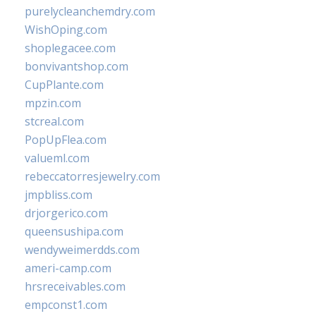
purelycleanchemdry.com
WishOping.com
shoplegacee.com
bonvivantshop.com
CupPlante.com
mpzin.com
stcreal.com
PopUpFlea.com
valueml.com
rebeccatorresjewelry.com
jmpbliss.com
drjorgerico.com
queensushipa.com
wendyweimerdds.com
ameri-camp.com
hrsreceivables.com
empconst1.com