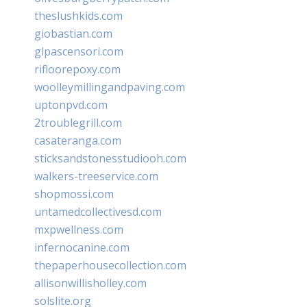
theslushkids.com
giobastian.com
glpascensori.com
rifloorepoxy.com
woolleymillingandpaving.com
uptonpvd.com
2troublegrill.com
casateranga.com
sticksandstonesstudiooh.com
walkers-treeservice.com
shopmossi.com
untamedcollectivesd.com
mxpwellness.com
infernocanine.com
thepaperhousecollection.com
allisonwillisholley.com
solslite.org