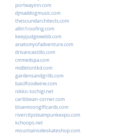
portwayinn.com
djmaddogmusic.com
thesoundarchitects.com
allin1roofing.com
keepjudgewebb.com
anatomyofadventure.com
drivancastillo.com
cmmedspa.com
midletontkd.com
gardensandgrills.com
basilfoodwine.com
nikko-tochigi.net
caribbean-corner.com
bluemoongiftcards.com
rivercitysteampunkexpo.com
kchoops.net
mountainsideskateshop.com