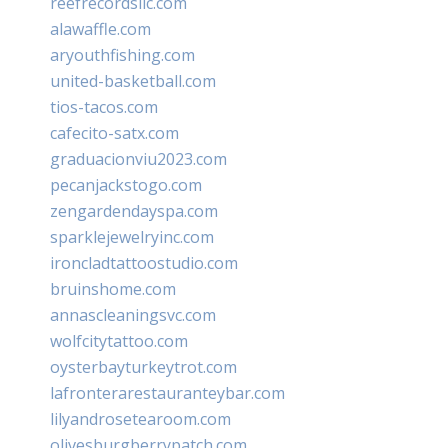
reefrecordsllc.com
alawaffle.com
aryouthfishing.com
united-basketball.com
tios-tacos.com
cafecito-satx.com
graduacionviu2023.com
pecanjackstogo.com
zengardendayspa.com
sparklejewelryinc.com
ironcladtattoostudio.com
bruinshome.com
annascleaningsvc.com
wolfcitytattoo.com
oysterbayturkeytrot.com
lafronterarestauranteybar.com
lilyandrosetearoom.com
olivesburgberrypatch.com