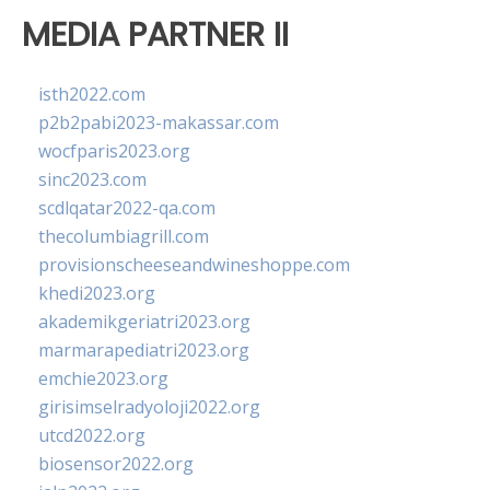
MEDIA PARTNER II
isth2022.com
p2b2pabi2023-makassar.com
wocfparis2023.org
sinc2023.com
scdlqatar2022-qa.com
thecolumbiagrill.com
provisionscheeseandwineshoppe.com
khedi2023.org
akademikgeriatri2023.org
marmarapediatri2023.org
emchie2023.org
girisimselradyoloji2022.org
utcd2022.org
biosensor2022.org