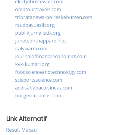
electjohnstewart.com
omptourtravels.com
tribratanews-polreskebumen.com
rsudbayuasih.org
publikjurnalistik.org
juneteenthapparel.net
italywarm.com
journaloffinanceeconomics.com
kvk-kumari.org
foodscienceandtechnology.com
scisportsscience.com
addisababacuisineaz.com
burgerimcamas.com
Link Alternatif
Result Macau