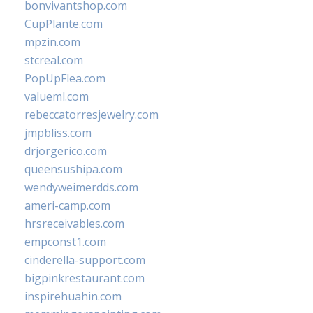
bonvivantshop.com
CupPlante.com
mpzin.com
stcreal.com
PopUpFlea.com
valueml.com
rebeccatorresjewelry.com
jmpbliss.com
drjorgerico.com
queensushipa.com
wendyweimerdds.com
ameri-camp.com
hrsreceivables.com
empconst1.com
cinderella-support.com
bigpinkrestaurant.com
inspirehuahin.com