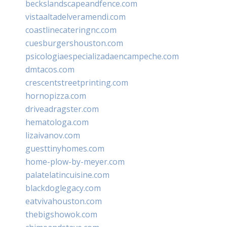
beckslandscapeandfence.com
vistaaltadelveramendi.com
coastlinecateringnc.com
cuesburgershouston.com
psicologiaespecializadaencampeche.com
dmtacos.com
crescentstreetprinting.com
hornopizza.com
driveadragster.com
hematologa.com
lizaivanov.com
guesttinyhomes.com
home-plow-by-meyer.com
palatelatincuisine.com
blackdoglegacy.com
eatvivahouston.com
thebigshowok.com