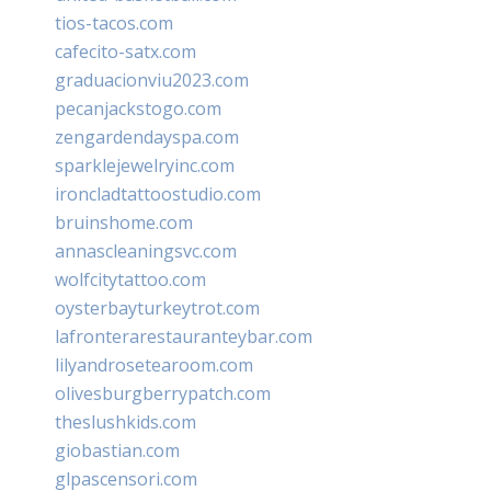
tios-tacos.com
cafecito-satx.com
graduacionviu2023.com
pecanjackstogo.com
zengardendayspa.com
sparklejewelryinc.com
ironcladtattoostudio.com
bruinshome.com
annascleaningsvc.com
wolfcitytattoo.com
oysterbayturkeytrot.com
lafronterarestauranteybar.com
lilyandrosetearoom.com
olivesburgberrypatch.com
theslushkids.com
giobastian.com
glpascensori.com