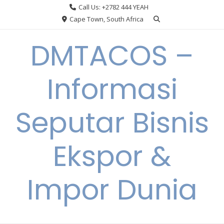
Skip
Call Us: +2782 444 YEAH
to
Cape Town, South Africa
content
DMTACOS –
Informasi
Seputar Bisnis
Ekspor &
Impor Dunia