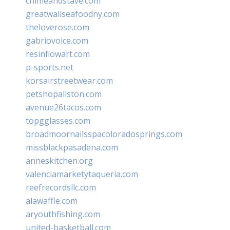
chimeandstave.com
greatwallseafoodny.com
theloverose.com
gabriovoice.com
resinflowart.com
p-sports.net
korsairstreetwear.com
petshopallston.com
avenue26tacos.com
topgglasses.com
broadmoornailsspacoloradosprings.com
missblackpasadena.com
anneskitchen.org
valenciamarketytaqueria.com
reefrecordsllc.com
alawaffle.com
aryouthfishing.com
united-basketball.com