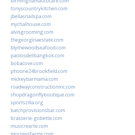
birminghamautocare.com
tonyscountrykitchen.com
jbellasnailspa.com
mychaihouse.com
alvisgrooming.com
thegeorginaestate.com
blythewoodseafood.com
paolosdelibangkok.com
bobacove.com
phoone24brookfield.com
mickeybarmama.com
roadwayconstructioninc.com
shopdragonflyboutique.com
sportszilla.org
batchprovisionsbar.com
brasserie-gobette.com
musicrearte.com
morseysfarms.com