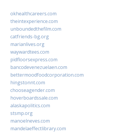
okhealthcareers.com
theintexperience.com
unboundedthefilm.com
catfriends-bg.org
marianlives.org
waywardtees.com
pidfloorsexpress.com
bancodevenezuelaen.com
bettermoodfoodcorporation.com
hingstonnt.com
chooseagender.com
hoverboardssale.com
alaskapolitics.com
stsmp.org
manoelneves.com
mandelaeffectlibrary.com