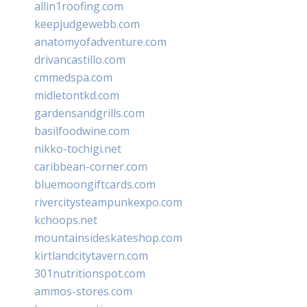
allin1roofing.com
keepjudgewebb.com
anatomyofadventure.com
drivancastillo.com
cmmedspa.com
midletontkd.com
gardensandgrills.com
basilfoodwine.com
nikko-tochigi.net
caribbean-corner.com
bluemoongiftcards.com
rivercitysteampunkexpo.com
kchoops.net
mountainsideskateshop.com
kirtlandcitytavern.com
301nutritionspot.com
ammos-stores.com