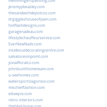
memmingerspainting.com
jeremypbeasley.com
thesandwichdepotcos.com
drgiggleshouseofpain.com
hotflashdesigns.com
garagenadeau.com
lifestylechauffeurservice.com
EverNewNails.com
insideoutdecoratingcentre.com
salvatoresinpoint.com
jovialfloralco.com
johnlscotthometeam.com
u-seehomes.com
watersportslagonissi.com
mischieffashion.com
eduwyre.com
retro-interiors.com
theblvd-boise.com