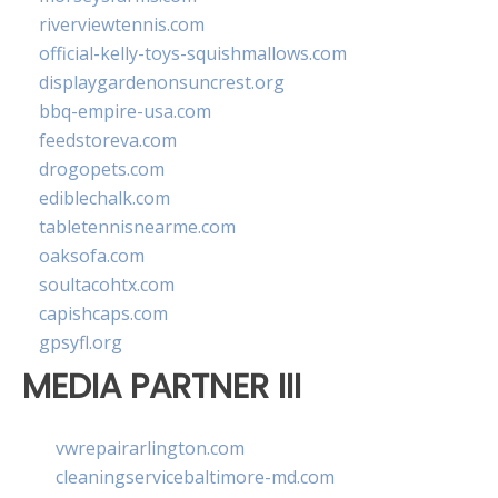
riverviewtennis.com
official-kelly-toys-squishmallows.com
displaygardenonsuncrest.org
bbq-empire-usa.com
feedstoreva.com
drogopets.com
ediblechalk.com
tabletennisnearme.com
oaksofa.com
soultacohtx.com
capishcaps.com
gpsyfl.org
MEDIA PARTNER III
vwrepairarlington.com
cleaningservicebaltimore-md.com