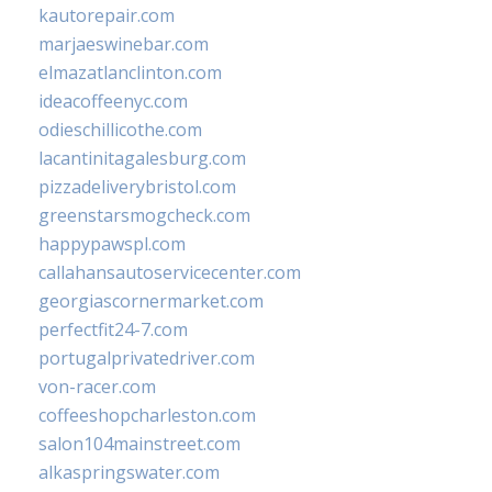
kautorepair.com
marjaeswinebar.com
elmazatlanclinton.com
ideacoffeenyc.com
odieschillicothe.com
lacantinitagalesburg.com
pizzadeliverybristol.com
greenstarsmogcheck.com
happypawspl.com
callahansautoservicecenter.com
georgiascornermarket.com
perfectfit24-7.com
portugalprivatedriver.com
von-racer.com
coffeeshopcharleston.com
salon104mainstreet.com
alkaspringswater.com