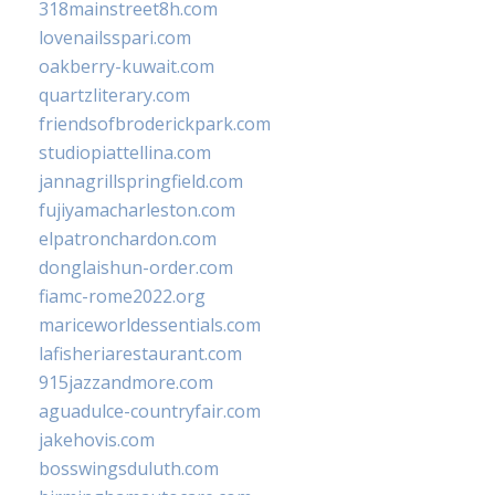
318mainstreet8h.com
lovenailsspari.com
oakberry-kuwait.com
quartzliterary.com
friendsofbroderickpark.com
studiopiattellina.com
jannagrillspringfield.com
fujiyamacharleston.com
elpatronchardon.com
donglaishun-order.com
fiamc-rome2022.org
mariceworldessentials.com
lafisheriarestaurant.com
915jazzandmore.com
aguadulce-countryfair.com
jakehovis.com
bosswingsduluth.com