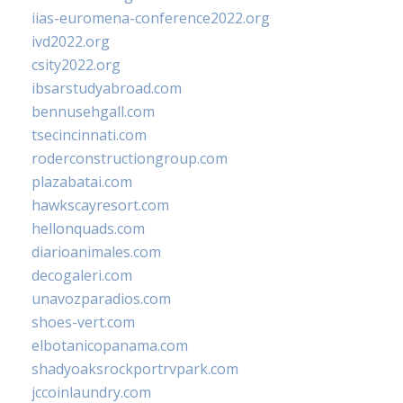
iias-euromena-conference2022.org
ivd2022.org
csity2022.org
ibsarstudyabroad.com
bennusehgall.com
tsecincinnati.com
roderconstructiongroup.com
plazabatai.com
hawkscayresort.com
hellonquads.com
diarioanimales.com
decogaleri.com
unavozparadios.com
shoes-vert.com
elbotanicopanama.com
shadyoaksrockportrvpark.com
jccoinlaundry.com