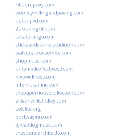
rifloorepoxy.com
woolleymillingandpaving.com
uptonpvd.com
2troublegrill.com
casateranga.com
sticksandstonesstudiooh.com
walkers-treeservice.com
shopmossi.com
untamedcollectivesd.com
mxpwellness.com
infernocanine.com
thepaperhousecollection.com
allisonwillisholley.com
solslite.org
portwayinn.com
djmaddogmusic.com
thesoundarchitects.com