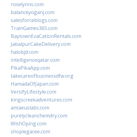
roselynns.com
balanceyoganj.com
salesforceblogs.com
TrainGames365.com
BaytownEvaCationRentals.com
JabalpurCakeDelivery.com
halobjd.com
intelligenceqatar.com
PikaPikaApp.com
takecareofbusinessdfw.org
HamadaOfJapan.com
VersifyLifestyle.com
kingscreekadventures.com
antaeuslabs.com
purelycleanchemdry.com
WishOping.com
shoplegacee.com