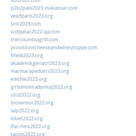
isth2022.com
p2b2pabi2023-makassar.com
wocfparis2023.org
sinc2023.com
scdlqatar2022-qa.com
thecolumbiagrill.com
provisionscheeseandwineshoppe.com
khedi2023.org
akademikgeriatri2023.org
marmarapediatri2023.org
emchie2023.org
girisimselradyoloji2022.org
utcd2022.org
biosensor2022.org
ialp2022.org
klivet2022.org
ifac-hms2022.org
taoms2022.org