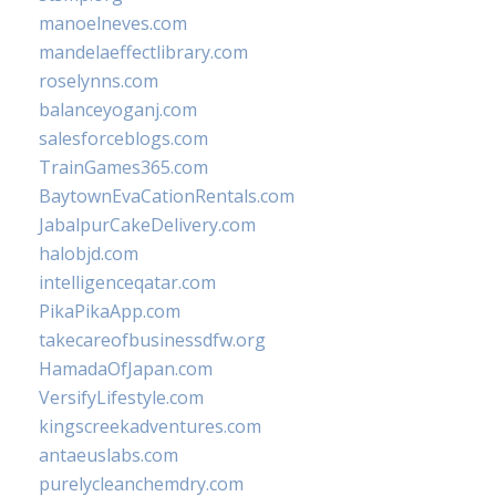
manoelneves.com
mandelaeffectlibrary.com
roselynns.com
balanceyoganj.com
salesforceblogs.com
TrainGames365.com
BaytownEvaCationRentals.com
JabalpurCakeDelivery.com
halobjd.com
intelligenceqatar.com
PikaPikaApp.com
takecareofbusinessdfw.org
HamadaOfJapan.com
VersifyLifestyle.com
kingscreekadventures.com
antaeuslabs.com
purelycleanchemdry.com