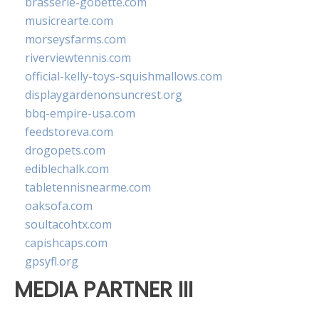
brasserie-gobette.com
musicrearte.com
morseysfarms.com
riverviewtennis.com
official-kelly-toys-squishmallows.com
displaygardenonsuncrest.org
bbq-empire-usa.com
feedstoreva.com
drogopets.com
ediblechalk.com
tabletennisnearme.com
oaksofa.com
soultacohtx.com
capishcaps.com
gpsyfl.org
MEDIA PARTNER III