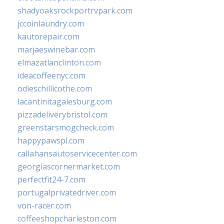
shadyoaksrockportrvpark.com
jccoinlaundry.com
kautorepair.com
marjaeswinebar.com
elmazatlanclinton.com
ideacoffeenyc.com
odieschillicothe.com
lacantinitagalesburg.com
pizzadeliverybristol.com
greenstarsmogcheck.com
happypawspl.com
callahansautoservicecenter.com
georgiascornermarket.com
perfectfit24-7.com
portugalprivatedriver.com
von-racer.com
coffeeshopcharleston.com