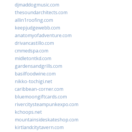
djmaddogmusic.com
thesoundarchitects.com
allin1roofing.com
keepjudgewebb.com
anatomyofadventure.com
drivancastillo.com
cmmedspa.com
midletontkd.com
gardensandgrills.com
basilfoodwine.com
nikko-tochigi.net
caribbean-corner.com
bluemoongiftcards.com
rivercitysteampunkexpo.com
kchoops.net
mountainsideskateshop.com
kirtlandcitytavern.com