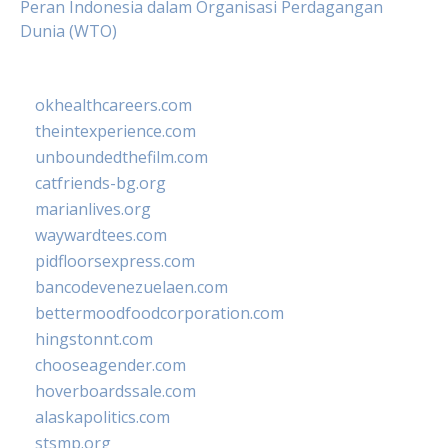
Peran Indonesia dalam Organisasi Perdagangan
Dunia (WTO)
okhealthcareers.com
theintexperience.com
unboundedthefilm.com
catfriends-bg.org
marianlives.org
waywardtees.com
pidfloorsexpress.com
bancodevenezuelaen.com
bettermoodfoodcorporation.com
hingstonnt.com
chooseagender.com
hoverboardssale.com
alaskapolitics.com
stsmp.org