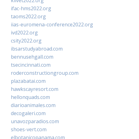
klivet2022.org
ifac-hms2022.org
taoms2022.org
iias-euromena-conference2022.org
ivd2022.org
csity2022.org
ibsarstudyabroad.com
bennusehgall.com
tsecincinnati.com
roderconstructiongroup.com
plazabatai.com
hawkscayresort.com
hellonquads.com
diarioanimales.com
decogaleri.com
unavozparadios.com
shoes-vert.com
elbotanicopanama.com