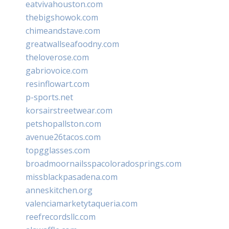
eatvivahouston.com
thebigshowok.com
chimeandstave.com
greatwallseafoodny.com
theloverose.com
gabriovoice.com
resinflowart.com
p-sports.net
korsairstreetwear.com
petshopallston.com
avenue26tacos.com
topgglasses.com
broadmoornailsspacoloradosprings.com
missblackpasadena.com
anneskitchen.org
valenciamarketytaqueria.com
reefrecordsllc.com