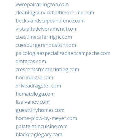
vwrepairarlington.com
cleaningservicebaltimore-md.com
beckslandscapeandfence.com
vistaaltadelveramendi.com
coastlinecateringnc.com
cuesburgershouston.com
psicologiaespecializadaencampeche.com
dmtacos.com
crescentstreetprinting.com
hornopizza.com
driveadragster.com
hematologa.com
lizaivanov.com
guesttinyhomes.com
home-plow-by-meyer.com
palatelatincuisine.com
blackdoglegacy.com