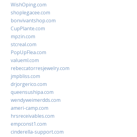
WishOping.com
shoplegacee.com
bonvivantshop.com
CupPlante.com
mpzin.com
stcreal.com
PopUpFlea.com
valueml.com
rebeccatorresjewelry.com
jmpbliss.com
drjorgerico.com
queensushipa.com
wendyweimerdds.com
ameri-camp.com
hrsreceivables.com
empconst1.com
cinderella-support.com