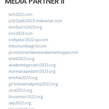
MEDIA PARTNER II
isth2022.com
p2b2pabi2023-makassar.com
wocfparis2023.org
sinc2023.com
scdlqatar2022-qa.com
thecolumbiagrill.com
provisionscheeseandwineshoppe.com
khedi2023.org
akademikgeriatri2023.org
marmarapediatri2023.org
emchie2023.org
girisimselradyoloji2022.org
utcd2022.org
biosensor2022.org
ialp2022.org