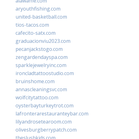
alawaffle.com
aryouthfishing.com
united-basketball.com
tios-tacos.com
cafecito-satx.com
graduacionviu2023.com
pecanjackstogo.com
zengardendayspa.com
sparklejewelryinc.com
ironcladtattoostudio.com
bruinshome.com
annascleaningsvc.com
wolfcitytattoo.com
oysterbayturkeytrot.com
lafronterarestauranteybar.com
lilyandrosetearoom.com
olivesburgberrypatch.com
theslushkids.com