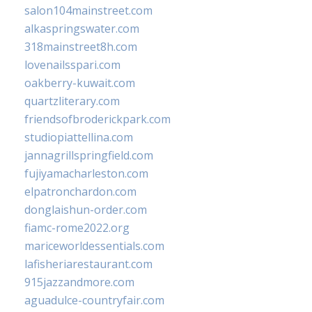
salon104mainstreet.com
alkaspringswater.com
318mainstreet8h.com
lovenailsspari.com
oakberry-kuwait.com
quartzliterary.com
friendsofbroderickpark.com
studiopiattellina.com
jannagrillspringfield.com
fujiyamacharleston.com
elpatronchardon.com
donglaishun-order.com
fiamc-rome2022.org
mariceworldessentials.com
lafisheriarestaurant.com
915jazzandmore.com
aguadulce-countryfair.com