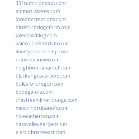
301nutritionspot.com
ammos-stores.com
loceanecreations.com
birdsongridgefarm.com
joiedevivblog.com
valera-amsterdam.com
libertybrandhemp.com
norwoodinnwi.com
neighboursmarket.com
blackanguscareers.com
bolesfororegon.com
bodega-ole.com
thestreamlinerlounge.com
mestrinorubanofc.com
novelatherton.com
nassvalleygardens.net
electjohnstewart.com