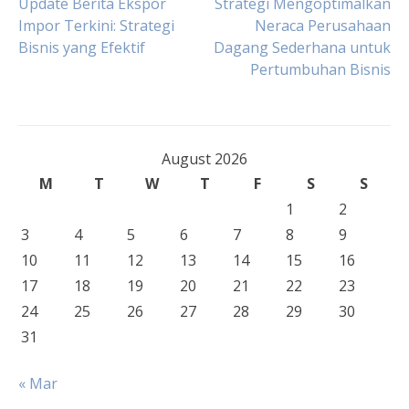
Post
Update Berita Ekspor
Strategi Mengoptimalkan
Impor Terkini: Strategi
Neraca Perusahaan
Bisnis yang Efektif
Dagang Sederhana untuk
navigation
Pertumbuhan Bisnis
August 2026
M
T
W
T
F
S
S
1
2
3
4
5
6
7
8
9
10
11
12
13
14
15
16
17
18
19
20
21
22
23
24
25
26
27
28
29
30
31
« Mar