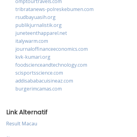
omptourtravels.com
tribratanews-polreskebumen.com
rsudbayuasih.org
publikjurnalistik.org
juneteenthapparel.net
italywarm.com
journaloffinanceeconomics.com
kvk-kumari.org
foodscienceandtechnology.com
scisportsscience.com
addisababacuisineaz.com
burgerimcamas.com
Link Alternatif
Result Macau