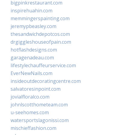
bigpinkrestaurant.com
inspirehuahin.com
memmingerspainting.com
jeremypbeasley.com
thesandwichdepotcos.com
drgiggleshouseofpain.com
hotflashdesigns.com
garagenadeau.com
lifestylechauffeurservice.com
EverNewNails.com
insideoutdecoratingcentre.com
salvatoresinpoint.com
jovialfloralco.com
johnlscotthometeam.com
u-seehomes.com
watersportslagonissi.com
mischieffashion.com