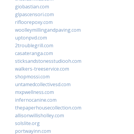
giobastian.com
glpascensori.com
rifloorepoxy.com
woolleymillingandpaving.com
uptonpvd.com
2troublegrill.com
casateranga.com
sticksandstonesstudiooh.com
walkers-treeservice.com
shopmossi.com
untamedcollectivesd.com
mxpwellness.com
infernocanine.com
thepaperhousecollection.com
allisonwillisholley.com
solslite.org
portwayinn.com