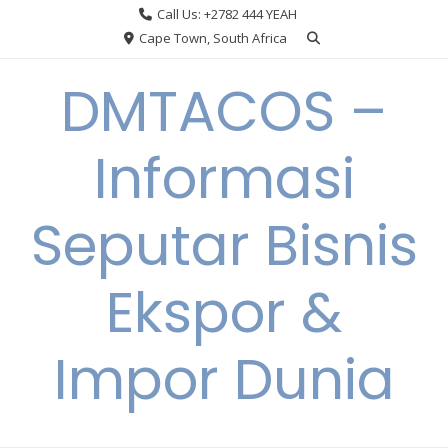
Skip
Call Us: +2782 444 YEAH
to
Cape Town, South Africa
content
DMTACOS –
Informasi
Seputar Bisnis
Ekspor &
Impor Dunia