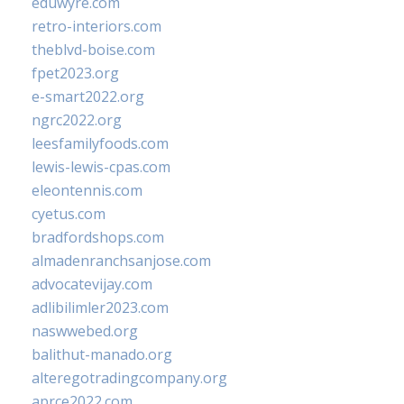
eduwyre.com
retro-interiors.com
theblvd-boise.com
fpet2023.org
e-smart2022.org
ngrc2022.org
leesfamilyfoods.com
lewis-lewis-cpas.com
eleontennis.com
cyetus.com
bradfordshops.com
almadenranchsanjose.com
advocatevijay.com
adlibilimler2023.com
naswwebed.org
balithut-manado.org
alteregotradingcompany.org
aprce2022.com