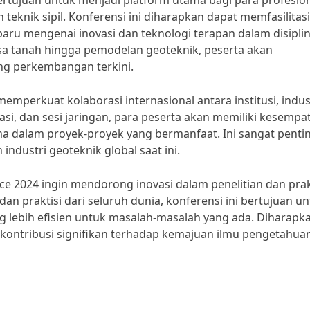
rtujuan untuk menjadi platform utama bagi para profesion
 teknik sipil. Konferensi ini diharapkan dapat memfasilitasi
ru mengenai inovasi dan teknologi terapan dalam disiplin
sa tanah hingga pemodelan geoteknik, peserta akan
g perkembangan terkini.
 memperkuat kolaborasi internasional antara institusi, indust
asi, dan sesi jaringan, para peserta akan memiliki kesempa
dalam proyek-proyek yang bermanfaat. Ini sangat penti
ndustri geoteknik global saat ini.
ce 2024 ingin mendorong inovasi dalam penelitian dan prak
 praktisi dari seluruh dunia, konferensi ini bertujuan u
g lebih efisien untuk masalah-masalah yang ada. Diharapk
kontribusi signifikan terhadap kemajuan ilmu pengetahua