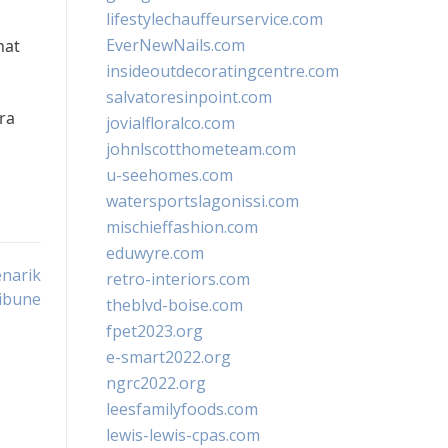
lifestylechauffeurservice.com
EverNewNails.com
hat
insideoutdecoratingcentre.com
salvatoresinpoint.com
ra
jovialfloralco.com
johnlscotthometeam.com
u-seehomes.com
watersportslagonissi.com
mischieffashion.com
eduwyre.com
enarik
retro-interiors.com
ribune
theblvd-boise.com
fpet2023.org
e-smart2022.org
ngrc2022.org
leesfamilyfoods.com
lewis-lewis-cpas.com