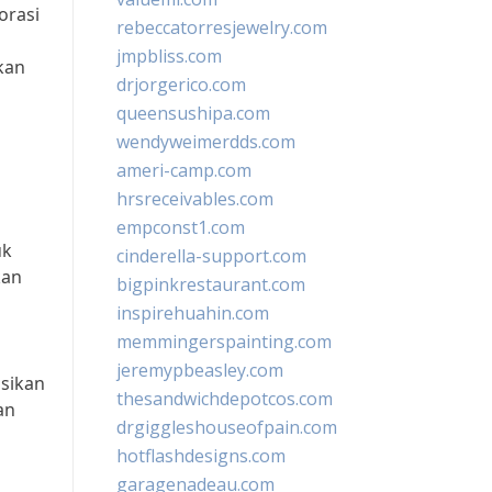
orasi
rebeccatorresjewelry.com
jmpbliss.com
kan
drjorgerico.com
queensushipa.com
wendyweimerdds.com
ameri-camp.com
hrsreceivables.com
empconst1.com
uk
cinderella-support.com
kan
bigpinkrestaurant.com
inspirehuahin.com
memmingerspainting.com
jeremypbeasley.com
asikan
thesandwichdepotcos.com
an
drgiggleshouseofpain.com
hotflashdesigns.com
garagenadeau.com