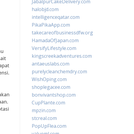
JabalpurCakeDelivery.com
halobjd.com
intelligenceqatar.com
PikaPikaApp.com
takecareofbusinessdfw.org
HamadaOfJapan.com
VersifyLifestyle.com
mu
kingscreekadventures.com
ait
antaeuslabs.com
dapat
purelycleanchemdry.com
nsi.
WishOping.com
shoplegacee.com
 akan
bonvivantshop.com
aan.
CupPlante.com
tasi
mpzin.com
stcreal.com
PopUpFlea.com
valueml.com