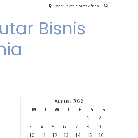
Cape Town, South Africa
tar Bisnis
nia
August 2026
M
T
W
T
F
S
S
1
2
3
4
5
6
7
8
9
10
11
12
13
14
15
16