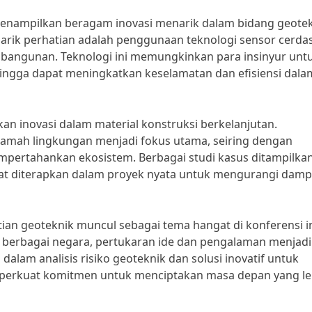
menampilkan beragam inovasi menarik dalam bidang geote
enarik perhatian adalah penggunaan teknologi sensor cerda
 bangunan. Teknologi ini memungkinkan para insinyur unt
hingga dapat meningkatkan keselamatan dan efisiensi dala
kan inovasi dalam material konstruksi berkelanjutan.
amah lingkungan menjadi fokus utama, seiring dengan
ertahankan ekosistem. Berbagai studi kasus ditampilkan
at diterapkan dalam proyek nyata untuk mengurangi dam
itian geoteknik muncul sebagai tema hangat di konferensi in
i berbagai negara, pertukaran ide dan pengalaman menjadi
alam analisis risiko geoteknik dan solusi inovatif untuk
emperkuat komitmen untuk menciptakan masa depan yang le