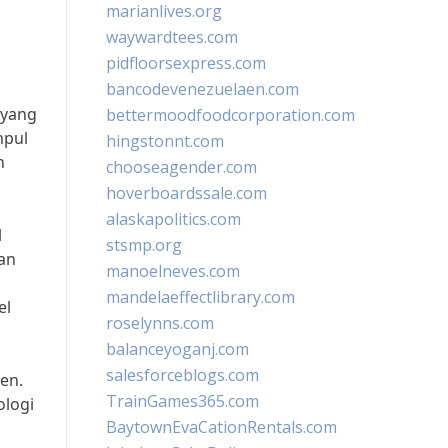
marianlives.org
waywardtees.com
pidfloorsexpress.com
bancodevenezuelaen.com
 yang
bettermoodfoodcorporation.com
mpul
hingstonnt.com
h
chooseagender.com
hoverboardssale.com
alaskapolitics.com
l
stsmp.org
an
manoelneves.com
mandelaeffectlibrary.com
el
roselynns.com
balanceyoganj.com
salesforceblogs.com
ien.
TrainGames365.com
ologi
BaytownEvaCationRentals.com