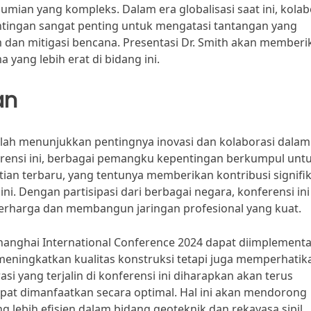
umian yang kompleks. Dalam era globalisasi saat ini, kolab
ntingan sangat penting untuk mengatasi tantangan yang
 dan mitigasi bencana. Presentasi Dr. Smith akan memberi
a yang lebih erat di bidang ini.
an
elah menunjukkan pentingnya inovasi dan kolaborasi dalam
ferensi ini, berbagai pemangku kepentingan berkumpul unt
ian terbaru, yang tentunya memberikan kontribusi signifi
ni. Dengan partisipasi dari berbagai negara, konferensi ini
berharga dan membangun jaringan profesional yang kuat.
hanghai International Conference 2024 dapat diimplement
meningkatkan kualitas konstruksi tetapi juga memperhatik
i yang terjalin di konferensi ini diharapkan akan terus
 dapat dimanfaatkan secara optimal. Hal ini akan mendorong
lebih efisien dalam bidang geoteknik dan rekayasa sipil.