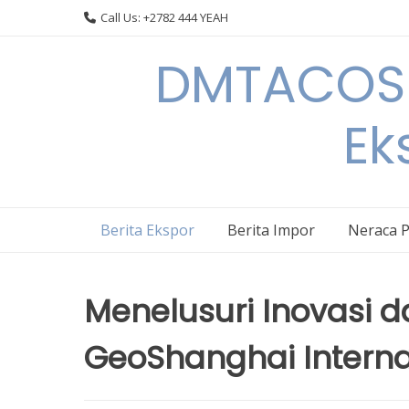
Skip
Call Us: +2782 444 YEAH
to
content
DMTACOS –
Ek
Berita Ekspor
Berita Impor
Neraca 
Menelusuri Inovasi d
GeoShanghai Interna