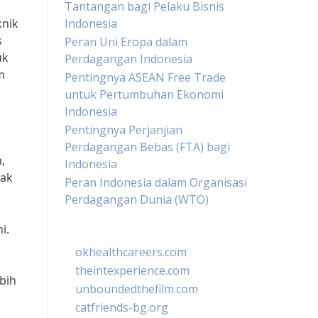
Tantangan bagi Pelaku Bisnis
knik
Indonesia
s
Peran Uni Eropa dalam
uk
Perdagangan Indonesia
m
Pentingnya ASEAN Free Trade
untuk Pertumbuhan Ekonomi
Indonesia
Pentingnya Perjanjian
Perdagangan Bebas (FTA) bagi
,
Indonesia
pak
Peran Indonesia dalam Organisasi
Perdagangan Dunia (WTO)
i.
okhealthcareers.com
theintexperience.com
bih
unboundedthefilm.com
catfriends-bg.org