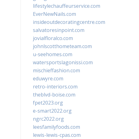
lifestylechauffeurservice.com
EverNewNails.com
insideoutdecoratingcentre.com
salvatoresinpoint.com
jovialfloralco.com
johnlscotthometeam.com
u-seehomes.com
watersportslagonissi.com
mischieffashion.com
eduwyre.com
retro-interiors.com
theblvd-boise.com
fpet2023.org
e-smart2022.org
ngrc2022.org
leesfamilyfoods.com
lewis-lewis-cpas.com