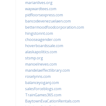
marianlives.org
waywardtees.com
pidfloorsexpress.com
bancodevenezuelaen.com
bettermoodfoodcorporation.com
hingstonnt.com
chooseagender.com
hoverboardssale.com
alaskapolitics.com
stsmp.org
manoelneves.com
mandelaeffectlibrary.com
roselynns.com
balanceyoganj.com
salesforceblogs.com
TrainGames365.com
BaytownEvaCationRentals.com