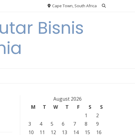
Cape Town, South Africa
tar Bisnis
nia
August 2026
M
T
W
T
F
S
S
1
2
3
4
5
6
7
8
9
10
11
12
13
14
15
16