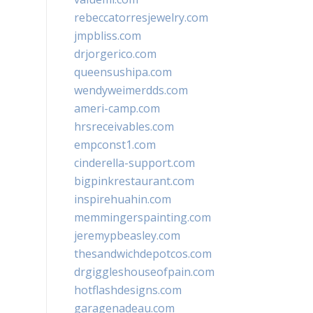
rebeccatorresjewelry.com
jmpbliss.com
drjorgerico.com
queensushipa.com
wendyweimerdds.com
ameri-camp.com
hrsreceivables.com
empconst1.com
cinderella-support.com
bigpinkrestaurant.com
inspirehuahin.com
memmingerspainting.com
jeremypbeasley.com
thesandwichdepotcos.com
drgiggleshouseofpain.com
hotflashdesigns.com
garagenadeau.com