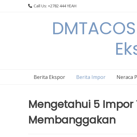
Skip
Call Us: +2782 444 YEAH
to
content
DMTACOS –
Ek
Berita Ekspor
Berita Impor
Neraca 
Mengetahui 5 Impor 
Membanggakan