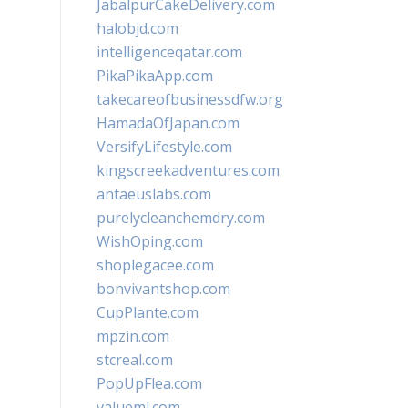
JabalpurCakeDelivery.com
halobjd.com
intelligenceqatar.com
PikaPikaApp.com
takecareofbusinessdfw.org
HamadaOfJapan.com
VersifyLifestyle.com
kingscreekadventures.com
antaeuslabs.com
purelycleanchemdry.com
WishOping.com
shoplegacee.com
bonvivantshop.com
CupPlante.com
mpzin.com
stcreal.com
PopUpFlea.com
valueml.com