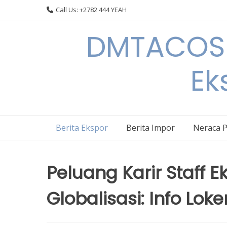
Skip
Call Us: +2782 444 YEAH
to
content
DMTACOS –
Ek
Berita Ekspor
Berita Impor
Neraca 
Peluang Karir Staff E
Globalisasi: Info Lok