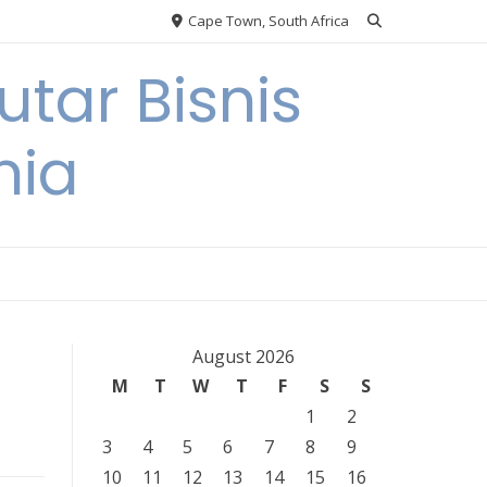
Cape Town, South Africa
tar Bisnis
nia
August 2026
M
T
W
T
F
S
S
1
2
3
4
5
6
7
8
9
10
11
12
13
14
15
16