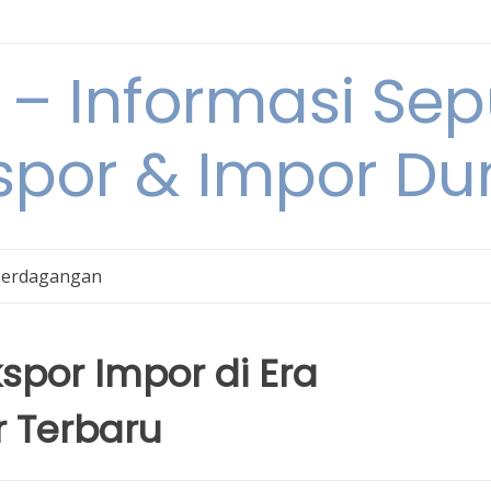
 Informasi Sepu
spor & Impor Du
Perdagangan
kspor Impor di Era
er Terbaru