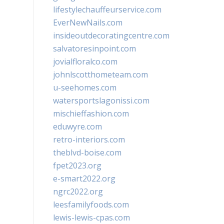
lifestylechauffeurservice.com
EverNewNails.com
insideoutdecoratingcentre.com
salvatoresinpoint.com
jovialfloralco.com
johnlscotthometeam.com
u-seehomes.com
watersportslagonissi.com
mischieffashion.com
eduwyre.com
retro-interiors.com
theblvd-boise.com
fpet2023.org
e-smart2022.org
ngrc2022.org
leesfamilyfoods.com
lewis-lewis-cpas.com