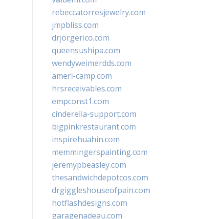
rebeccatorresjewelry.com
jmpbliss.com
drjorgerico.com
queensushipa.com
wendyweimerdds.com
ameri-camp.com
hrsreceivables.com
empconst1.com
cinderella-support.com
bigpinkrestaurant.com
inspirehuahin.com
memmingerspainting.com
jeremypbeasley.com
thesandwichdepotcos.com
drgiggleshouseofpain.com
hotflashdesigns.com
garagenadeau.com