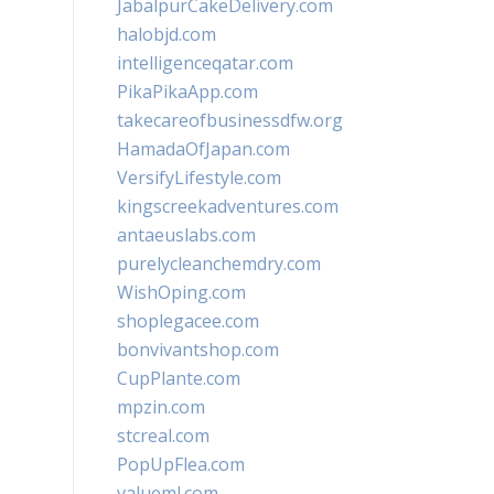
JabalpurCakeDelivery.com
halobjd.com
intelligenceqatar.com
PikaPikaApp.com
takecareofbusinessdfw.org
HamadaOfJapan.com
VersifyLifestyle.com
kingscreekadventures.com
antaeuslabs.com
purelycleanchemdry.com
WishOping.com
shoplegacee.com
bonvivantshop.com
CupPlante.com
mpzin.com
stcreal.com
PopUpFlea.com
valueml.com