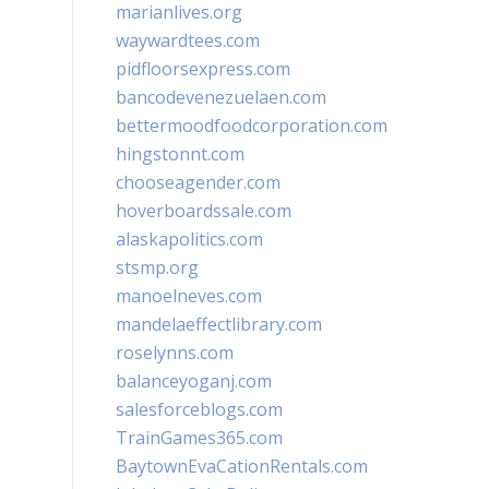
marianlives.org
waywardtees.com
pidfloorsexpress.com
bancodevenezuelaen.com
bettermoodfoodcorporation.com
hingstonnt.com
chooseagender.com
hoverboardssale.com
alaskapolitics.com
stsmp.org
manoelneves.com
mandelaeffectlibrary.com
roselynns.com
balanceyoganj.com
salesforceblogs.com
TrainGames365.com
BaytownEvaCationRentals.com