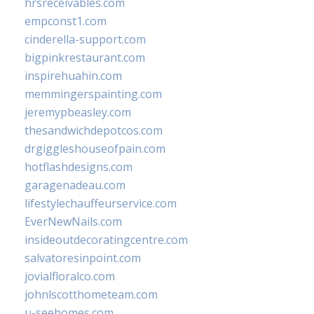
hrsreceivables.com
empconst1.com
cinderella-support.com
bigpinkrestaurant.com
inspirehuahin.com
memmingerspainting.com
jeremypbeasley.com
thesandwichdepotcos.com
drgiggleshouseofpain.com
hotflashdesigns.com
garagenadeau.com
lifestylechauffeurservice.com
EverNewNails.com
insideoutdecoratingcentre.com
salvatoresinpoint.com
jovialfloralco.com
johnlscotthometeam.com
u-seehomes.com