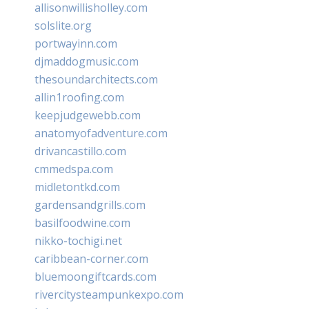
allisonwillisholley.com
solslite.org
portwayinn.com
djmaddogmusic.com
thesoundarchitects.com
allin1roofing.com
keepjudgewebb.com
anatomyofadventure.com
drivancastillo.com
cmmedspa.com
midletontkd.com
gardensandgrills.com
basilfoodwine.com
nikko-tochigi.net
caribbean-corner.com
bluemoongiftcards.com
rivercitysteampunkexpo.com