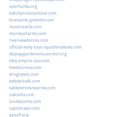
sportszilla.org
batchprovisionsbar.com
brasserie-gobette.com
musicrearte.com
morseysfarms.com
riverviewtennis.com
official-kelly-toys-squishmallows.com
displaygardenonsuncrest.org
bbq-empire-usa.com
feedstoreva.com
drogopets.com
ediblechalk.com
tabletennisnearme.com
oaksofa.com
soultacohtx.com
capishcaps.com
gpsyfl.org