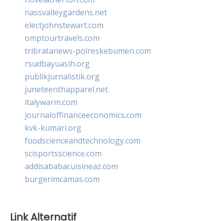
nassvalleygardens.net
electjohnstewart.com
omptourtravels.com
tribratanews-polreskebumen.com
rsudbayuasih.org
publikjurnalistik.org
juneteenthapparel.net
italywarm.com
journaloffinanceeconomics.com
kvk-kumari.org
foodscienceandtechnology.com
scisportsscience.com
addisababacuisineaz.com
burgerimcamas.com
Link Alternatif