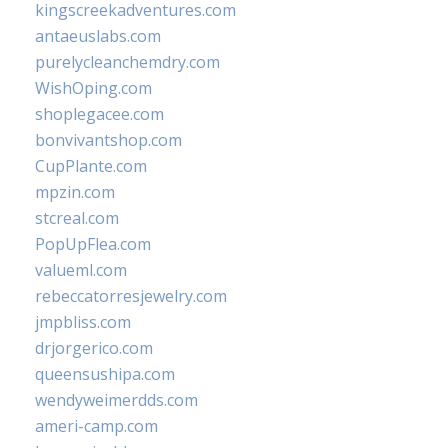
kingscreekadventures.com
antaeuslabs.com
purelycleanchemdry.com
WishOping.com
shoplegacee.com
bonvivantshop.com
CupPlante.com
mpzin.com
stcreal.com
PopUpFlea.com
valueml.com
rebeccatorresjewelry.com
jmpbliss.com
drjorgerico.com
queensushipa.com
wendyweimerdds.com
ameri-camp.com