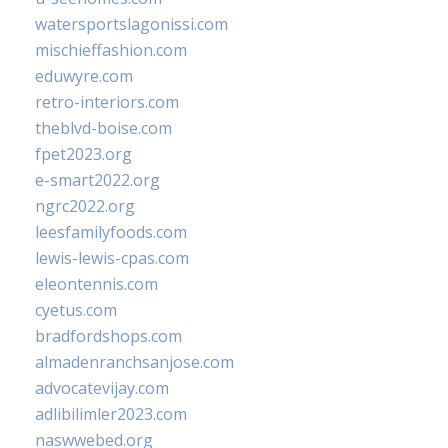
watersportslagonissi.com
mischieffashion.com
eduwyre.com
retro-interiors.com
theblvd-boise.com
fpet2023.org
e-smart2022.org
ngrc2022.org
leesfamilyfoods.com
lewis-lewis-cpas.com
eleontennis.com
cyetus.com
bradfordshops.com
almadenranchsanjose.com
advocatevijay.com
adlibilimler2023.com
naswwebed.org