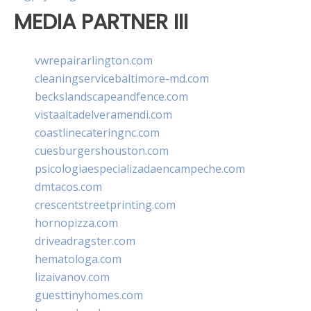
MEDIA PARTNER III
vwrepairarlington.com
cleaningservicebaltimore-md.com
beckslandscapeandfence.com
vistaaltadelveramendi.com
coastlinecateringnc.com
cuesburgershouston.com
psicologiaespecializadaencampeche.com
dmtacos.com
crescentstreetprinting.com
hornopizza.com
driveadragster.com
hematologa.com
lizaivanov.com
guesttinyhomes.com