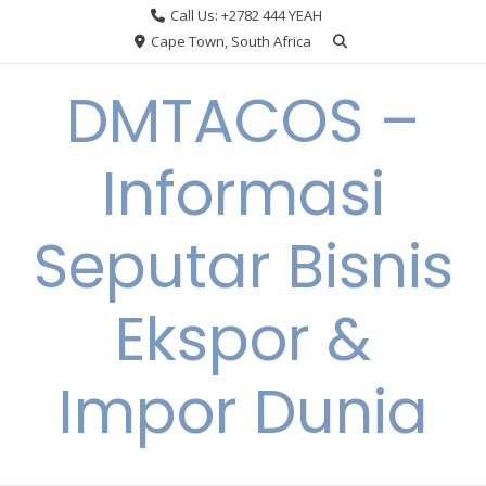
Skip
Call Us: +2782 444 YEAH
to
Cape Town, South Africa
content
DMTACOS –
Informasi
Seputar Bisnis
Ekspor &
Impor Dunia