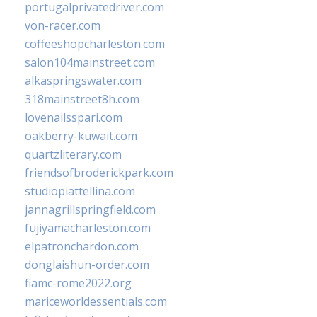
portugalprivatedriver.com
von-racer.com
coffeeshopcharleston.com
salon104mainstreet.com
alkaspringswater.com
318mainstreet8h.com
lovenailsspari.com
oakberry-kuwait.com
quartzliterary.com
friendsofbroderickpark.com
studiopiattellina.com
jannagrillspringfield.com
fujiyamacharleston.com
elpatronchardon.com
donglaishun-order.com
fiamc-rome2022.org
mariceworldessentials.com