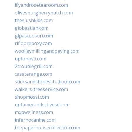
lilyandrosetearoom.com
olivesburgberrypatch.com
theslushkids.com
giobastian.com
glpascensori.com
rifloorepoxy.com
woolleymillingandpaving.com
uptonpvd.com
2troublegrill.com
casateranga.com
sticksandstonesstudiooh.com
walkers-treeservice.com
shopmossi.com
untamedcollectivesd.com
mxpwellness.com
infernocanine.com
thepaperhousecollection.com