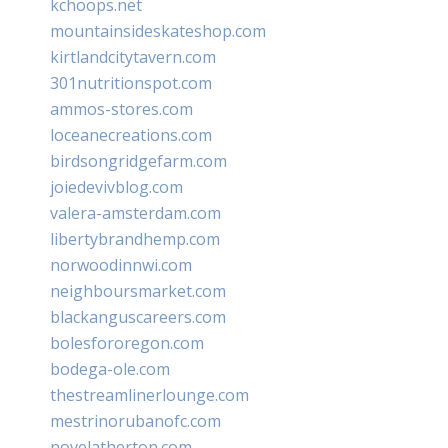
kchoops.net
mountainsideskateshop.com
kirtlandcitytavern.com
301nutritionspot.com
ammos-stores.com
loceanecreations.com
birdsongridgefarm.com
joiedevivblog.com
valera-amsterdam.com
libertybrandhemp.com
norwoodinnwi.com
neighboursmarket.com
blackanguscareers.com
bolesfororegon.com
bodega-ole.com
thestreamlinerlounge.com
mestrinorubanofc.com
novelatherton.com