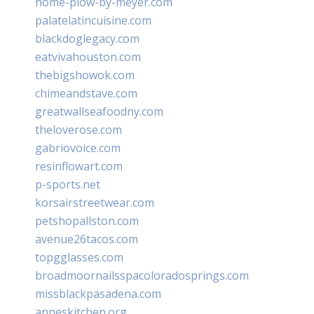
home-plow-by-meyer.com
palatelatincuisine.com
blackdoglegacy.com
eatvivahouston.com
thebigshowok.com
chimeandstave.com
greatwallseafoodny.com
theloverose.com
gabriovoice.com
resinflowart.com
p-sports.net
korsairstreetwear.com
petshopallston.com
avenue26tacos.com
topgglasses.com
broadmoornailsspacoloradosprings.com
missblackpasadena.com
anneskitchen.org