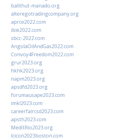
balithut-manado.org
alteregotradingcompany.org
aprce2022.com
ibie2022.com
sbcc-2022.com
AngolaOilAndGas2022.com
Convoy4Freedom2022.com
grur2023.org
hkhk2023.org
napm2023.org
apsdfd2023.org
forumausape2023.com
imkl2023.com
careerfaircsd2023.com
apsth2023.com
MedItRio2023.org
lcicon2023boston.com