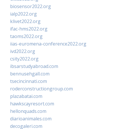
biosensor2022.org
ialp2022.org
klivet2022.org
ifac-hms2022.org
taoms2022.org
iias-euromena-conference2022.org
ivd2022.org
csity2022.org
ibsarstudyabroad.com
bennusehgall.com
tsecincinnati.com
roderconstructiongroup.com
plazabatai.com
hawkscayresort.com
hellonquads.com
diarioanimales.com
decogaleri.com