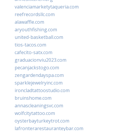
valenciamarketytaqueria.com
reefrecordsllc.com
alawaffle.com
aryouthfishing.com
united-basketball.com
tios-tacos.com
cafecito-satx.com
graduacionviu2023.com
pecanjackstogo.com
zengardendayspa.com
sparklejewelryinc.com
ironcladtattoostudio.com
bruinshome.com
annascleaningsvc.com
wolfcitytattoo.com
oysterbayturkeytrot.com
lafronterarestauranteybar.com