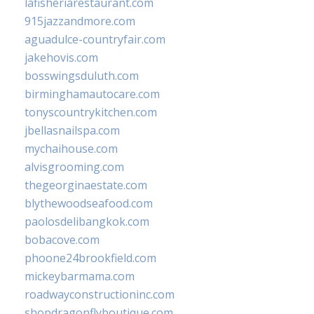
lafisheriarestaurant.com
915jazzandmore.com
aguadulce-countryfair.com
jakehovis.com
bosswingsduluth.com
birminghamautocare.com
tonyscountrykitchen.com
jbellasnailspa.com
mychaihouse.com
alvisgrooming.com
thegeorginaestate.com
blythewoodseafood.com
paolosdelibangkok.com
bobacove.com
phoone24brookfield.com
mickeybarmama.com
roadwayconstructioninc.com
shopdragonflyboutique.com