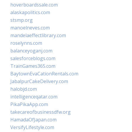
hoverboardssale.com
alaskapolitics.com
stsmp.org
manoelneves.com
mandelaeffectlibrary.com
roselynns.com
balanceyoganj.com
salesforceblogs.com
TrainGames365.com
BaytownEvaCationRentals.com
JabalpurCakeDelivery.com
halobjd.com
intelligenceqatar.com
PikaPikaApp.com
takecareofbusinessdfw.org
HamadaOfJapan.com
VersifyLifestyle.com