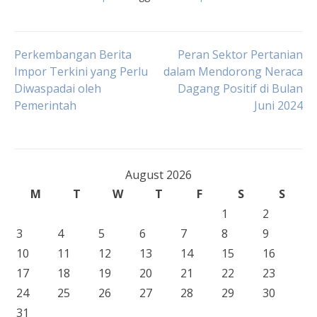
Post
Perkembangan Berita
Peran Sektor Pertanian
Impor Terkini yang Perlu
dalam Mendorong Neraca
Diwaspadai oleh
Dagang Positif di Bulan
navigation
Pemerintah
Juni 2024
August 2026
M
T
W
T
F
S
S
1
2
3
4
5
6
7
8
9
10
11
12
13
14
15
16
17
18
19
20
21
22
23
24
25
26
27
28
29
30
31