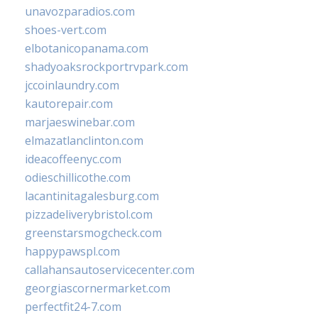
unavozparadios.com
shoes-vert.com
elbotanicopanama.com
shadyoaksrockportrvpark.com
jccoinlaundry.com
kautorepair.com
marjaeswinebar.com
elmazatlanclinton.com
ideacoffeenyc.com
odieschillicothe.com
lacantinitagalesburg.com
pizzadeliverybristol.com
greenstarsmogcheck.com
happypawspl.com
callahansautoservicecenter.com
georgiascornermarket.com
perfectfit24-7.com