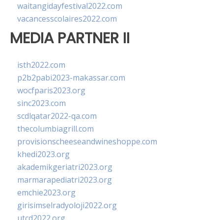
waitangidayfestival2022.com
vacancesscolaires2022.com
MEDIA PARTNER II
isth2022.com
p2b2pabi2023-makassar.com
wocfparis2023.org
sinc2023.com
scdlqatar2022-qa.com
thecolumbiagrill.com
provisionscheeseandwineshoppe.com
khedi2023.org
akademikgeriatri2023.org
marmarapediatri2023.org
emchie2023.org
girisimselradyoloji2022.org
utcd2022.org