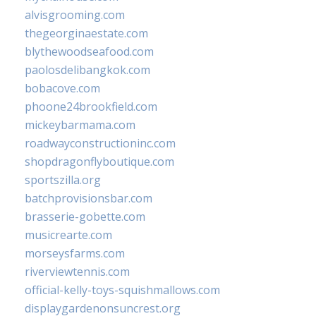
alvisgrooming.com
thegeorginaestate.com
blythewoodseafood.com
paolosdelibangkok.com
bobacove.com
phoone24brookfield.com
mickeybarmama.com
roadwayconstructioninc.com
shopdragonflyboutique.com
sportszilla.org
batchprovisionsbar.com
brasserie-gobette.com
musicrearte.com
morseysfarms.com
riverviewtennis.com
official-kelly-toys-squishmallows.com
displaygardenonsuncrest.org