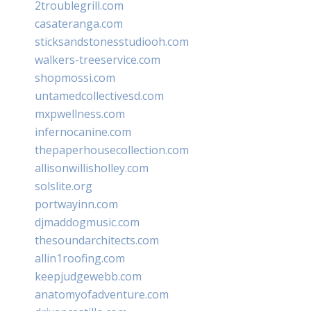
2troublegrill.com
casateranga.com
sticksandstonesstudiooh.com
walkers-treeservice.com
shopmossi.com
untamedcollectivesd.com
mxpwellness.com
infernocanine.com
thepaperhousecollection.com
allisonwillisholley.com
solslite.org
portwayinn.com
djmaddogmusic.com
thesoundarchitects.com
allin1roofing.com
keepjudgewebb.com
anatomyofadventure.com