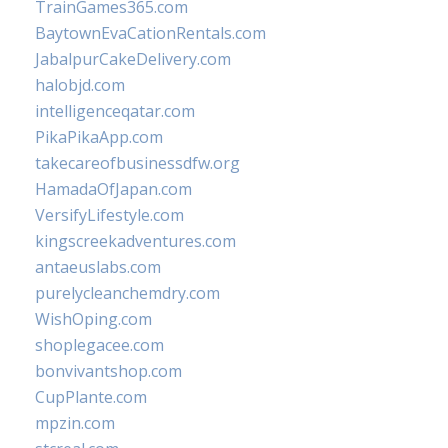
TrainGames365.com
BaytownEvaCationRentals.com
JabalpurCakeDelivery.com
halobjd.com
intelligenceqatar.com
PikaPikaApp.com
takecareofbusinessdfw.org
HamadaOfJapan.com
VersifyLifestyle.com
kingscreekadventures.com
antaeuslabs.com
purelycleanchemdry.com
WishOping.com
shoplegacee.com
bonvivantshop.com
CupPlante.com
mpzin.com