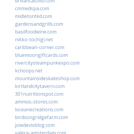
drivancastillo.com
cmmedspa.com
midletontkd.com
gardensandgrills.com
basilfoodwine.com
nikko-tochigi.net
caribbean-corner.com
bluemoongiftcards.com
rivercitysteampunkexpo.com
kchoops.net
mountainsideskateshop.com
kirtlandcitytavern.com
301nutritionspot.com
ammos-stores.com
loceanecreations.com
birdsongridgefarm.com
joiedevivblog.com
valera-amsterdam.com