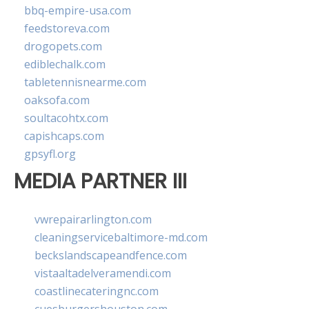
bbq-empire-usa.com
feedstoreva.com
drogopets.com
ediblechalk.com
tabletennisnearme.com
oaksofa.com
soultacohtx.com
capishcaps.com
gpsyfl.org
MEDIA PARTNER III
vwrepairarlington.com
cleaningservicebaltimore-md.com
beckslandscapeandfence.com
vistaaltadelveramendi.com
coastlinecateringnc.com
cuesburgershouston.com