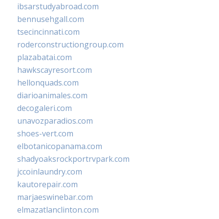
ibsarstudyabroad.com
bennusehgall.com
tsecincinnati.com
roderconstructiongroup.com
plazabatai.com
hawkscayresort.com
hellonquads.com
diarioanimales.com
decogaleri.com
unavozparadios.com
shoes-vert.com
elbotanicopanama.com
shadyoaksrockportrvpark.com
jccoinlaundry.com
kautorepair.com
marjaeswinebar.com
elmazatlanclinton.com