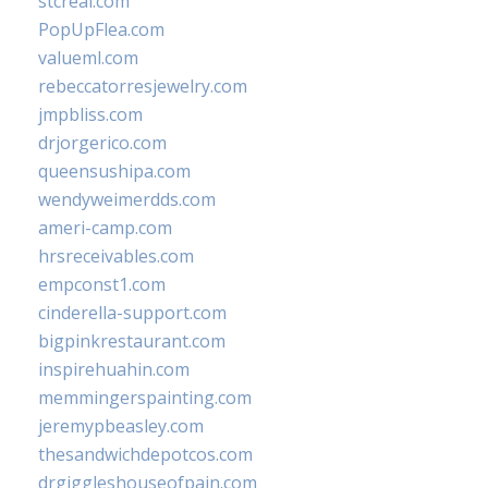
stcreal.com
PopUpFlea.com
valueml.com
rebeccatorresjewelry.com
jmpbliss.com
drjorgerico.com
queensushipa.com
wendyweimerdds.com
ameri-camp.com
hrsreceivables.com
empconst1.com
cinderella-support.com
bigpinkrestaurant.com
inspirehuahin.com
memmingerspainting.com
jeremypbeasley.com
thesandwichdepotcos.com
drgiggleshouseofpain.com