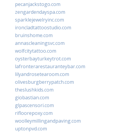
pecanjackstogo.com
zengardendayspa.com
sparklejewelryinc.com
ironcladtattoostudio.com
bruinshome.com
annascleaningsvc.com
wolfcitytattoo.com
oysterbayturkeytrot.com
lafronterarestauranteybar.com
lilyandrosetearoom.com
olivesburgberrypatch.com
theslushkids.com
giobastian.com
glpascensori.com
rifloorepoxy.com
woolleymillingandpaving.com
uptonpvd.com