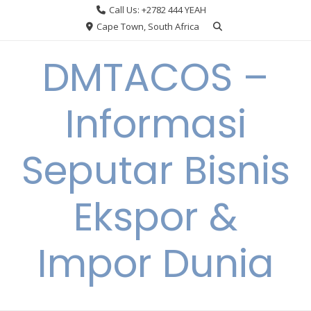
Skip
Call Us: +2782 444 YEAH
to
Cape Town, South Africa
content
DMTACOS –
Informasi
Seputar Bisnis
Ekspor &
Impor Dunia