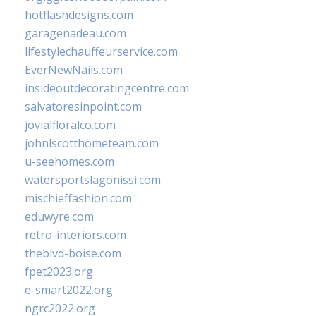
hotflashdesigns.com
garagenadeau.com
lifestylechauffeurservice.com
EverNewNails.com
insideoutdecoratingcentre.com
salvatoresinpoint.com
jovialfloralco.com
johnlscotthometeam.com
u-seehomes.com
watersportslagonissi.com
mischieffashion.com
eduwyre.com
retro-interiors.com
theblvd-boise.com
fpet2023.org
e-smart2022.org
ngrc2022.org