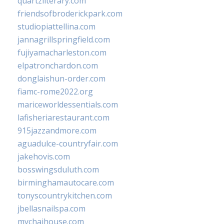
quartzliterary.com
friendsofbroderickpark.com
studiopiattellina.com
jannagrillspringfield.com
fujiyamacharleston.com
elpatronchardon.com
donglaishun-order.com
fiamc-rome2022.org
mariceworldessentials.com
lafisheriarestaurant.com
915jazzandmore.com
aguadulce-countryfair.com
jakehovis.com
bosswingsduluth.com
birminghamautocare.com
tonyscountrykitchen.com
jbellasnailspa.com
mychaihouse.com