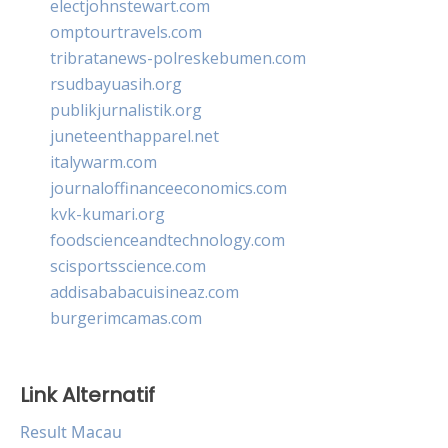
electjohnstewart.com
omptourtravels.com
tribratanews-polreskebumen.com
rsudbayuasih.org
publikjurnalistik.org
juneteenthapparel.net
italywarm.com
journaloffinanceeconomics.com
kvk-kumari.org
foodscienceandtechnology.com
scisportsscience.com
addisababacuisineaz.com
burgerimcamas.com
Link Alternatif
Result Macau