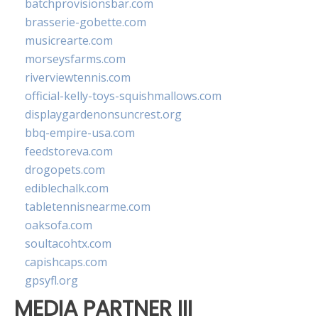
batchprovisionsbar.com
brasserie-gobette.com
musicrearte.com
morseysfarms.com
riverviewtennis.com
official-kelly-toys-squishmallows.com
displaygardenonsuncrest.org
bbq-empire-usa.com
feedstoreva.com
drogopets.com
ediblechalk.com
tabletennisnearme.com
oaksofa.com
soultacohtx.com
capishcaps.com
gpsyfl.org
MEDIA PARTNER III