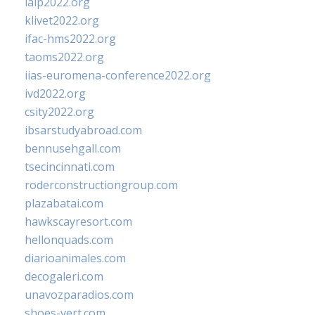
ialp2022.org
klivet2022.org
ifac-hms2022.org
taoms2022.org
iias-euromena-conference2022.org
ivd2022.org
csity2022.org
ibsarstudyabroad.com
bennusehgall.com
tsecincinnati.com
roderconstructiongroup.com
plazabatai.com
hawkscayresort.com
hellonquads.com
diarioanimales.com
decogaleri.com
unavozparadios.com
shoes-vert.com