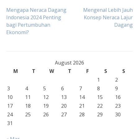
Post
Mengapa Neraca Dagang
Mengenal Lebih Jauh
Indonesia 2024 Penting
Konsep Neraca Lajur
bagi Pertumbuhan
Dagang
navigation
Ekonomi?
August 2026
M
T
W
T
F
S
S
1
2
3
4
5
6
7
8
9
10
11
12
13
14
15
16
17
18
19
20
21
22
23
24
25
26
27
28
29
30
31