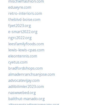
mischieffashion.com
eduwyre.com
retro-interiors.com
theblvd-boise.com
fpet2023.org
e-smart2022.org
ngrc2022.org
leesfamilyfoods.com
lewis-lewis-cpas.com
eleontennis.com
cyetus.com
bradfordshops.com
almadenranchsanjose.com
advocatevijay.com
adlibilimler2023.com
naswwebed.org
balithut-manado.org
alteregotradingcompany.org