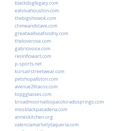
blackdoglegacy.com
eatvivahouston.com
thebigshowok.com
chimeandstave.com
greatwallseafoodny.com
theloverose.com
gabriovoice.com
resinflowart.com
p-sports.net
korsairstreetwear.com
petshopallston.com
avenue26tacos.com
topgglasses.com
broadmoornailsspacoloradosprings.com
missblackpasadena.com
anneskitchen.org
valenciamarketytaqueria.com