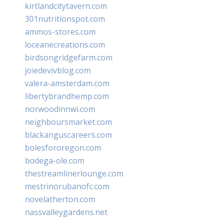
kirtlandcitytavern.com
301nutritionspot.com
ammos-stores.com
loceanecreations.com
birdsongridgefarm.com
joiedevivblog.com
valera-amsterdam.com
libertybrandhemp.com
norwoodinnwi.com
neighboursmarket.com
blackanguscareers.com
bolesfororegon.com
bodega-ole.com
thestreamlinerlounge.com
mestrinorubanofc.com
novelatherton.com
nassvalleygardens.net