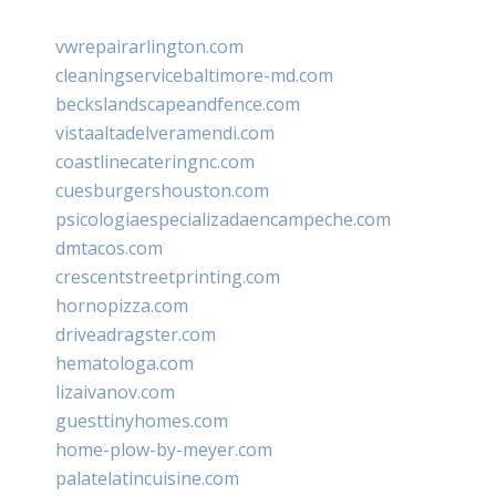
vwrepairarlington.com
cleaningservicebaltimore-md.com
beckslandscapeandfence.com
vistaaltadelveramendi.com
coastlinecateringnc.com
cuesburgershouston.com
psicologiaespecializadaencampeche.com
dmtacos.com
crescentstreetprinting.com
hornopizza.com
driveadragster.com
hematologa.com
lizaivanov.com
guesttinyhomes.com
home-plow-by-meyer.com
palatelatincuisine.com