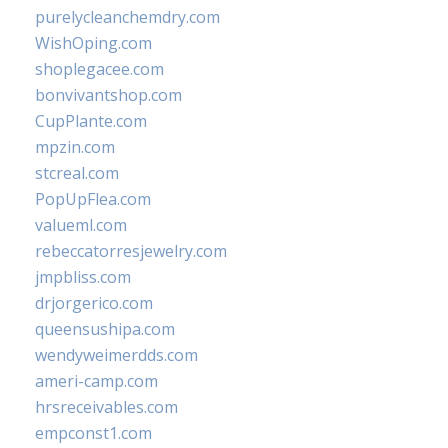
purelycleanchemdry.com
WishOping.com
shoplegacee.com
bonvivantshop.com
CupPlante.com
mpzin.com
stcreal.com
PopUpFlea.com
valueml.com
rebeccatorresjewelry.com
jmpbliss.com
drjorgerico.com
queensushipa.com
wendyweimerdds.com
ameri-camp.com
hrsreceivables.com
empconst1.com