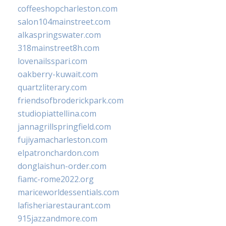
coffeeshopcharleston.com
salon104mainstreet.com
alkaspringswater.com
318mainstreet8h.com
lovenailsspari.com
oakberry-kuwait.com
quartzliterary.com
friendsofbroderickpark.com
studiopiattellina.com
jannagrillspringfield.com
fujiyamacharleston.com
elpatronchardon.com
donglaishun-order.com
fiamc-rome2022.org
mariceworldessentials.com
lafisheriarestaurant.com
915jazzandmore.com