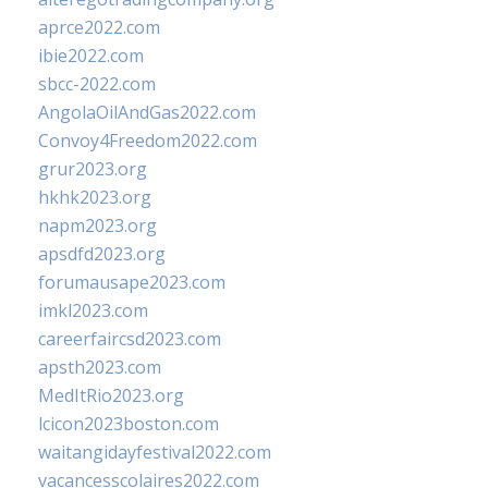
aprce2022.com
ibie2022.com
sbcc-2022.com
AngolaOilAndGas2022.com
Convoy4Freedom2022.com
grur2023.org
hkhk2023.org
napm2023.org
apsdfd2023.org
forumausape2023.com
imkl2023.com
careerfaircsd2023.com
apsth2023.com
MedItRio2023.org
lcicon2023boston.com
waitangidayfestival2022.com
vacancesscolaires2022.com