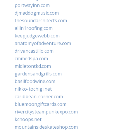
portwayinn.com
djmaddogmusic.com
thesoundarchitects.com
allin1roofing.com
keepjudgewebb.com
anatomyofadventure.com
drivancastillo.com
cmmedspa.com
midletontkd.com
gardensandgrills.com
basilfoodwine.com
nikko-tochigi.net
caribbean-corner.com
bluemoongiftcards.com
rivercitysteampunkexpo.com
kchoops.net
mountainsideskateshop.com