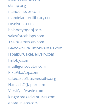
stsmp.org
manoelneves.com
mandelaeffectlibrary.com
roselynns.com
balanceyoganj.com
salesforceblogs.com
TrainGames365.com
BaytownEvaCationRentals.com
JabalpurCakeDelivery.com
halobjd.com
intelligenceqatar.com
PikaPikaApp.com
takecareofbusinessdfw.org
HamadaOfJapan.com
VersifyLifestyle.com
kingscreekadventures.com
antaeuslabs.com