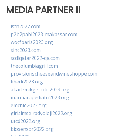
MEDIA PARTNER II
isth2022.com
p2b2pabi2023-makassar.com
wocfparis2023.org
sinc2023.com
scdlqatar2022-qa.com
thecolumbiagrill.com
provisionscheeseandwineshoppe.com
khedi2023.org
akademikgeriatri2023.org
marmarapediatri2023.org
emchie2023.org
girisimselradyoloji2022.org
utcd2022.org
biosensor2022.org