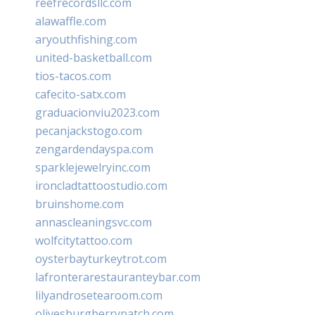
reefrecordsllc.com
alawaffle.com
aryouthfishing.com
united-basketball.com
tios-tacos.com
cafecito-satx.com
graduacionviu2023.com
pecanjackstogo.com
zengardendayspa.com
sparklejewelryinc.com
ironcladtattoostudio.com
bruinshome.com
annascleaningsvc.com
wolfcitytattoo.com
oysterbayturkeytrot.com
lafronterarestauranteybar.com
lilyandrosetearoom.com
olivesburgberrypatch.com