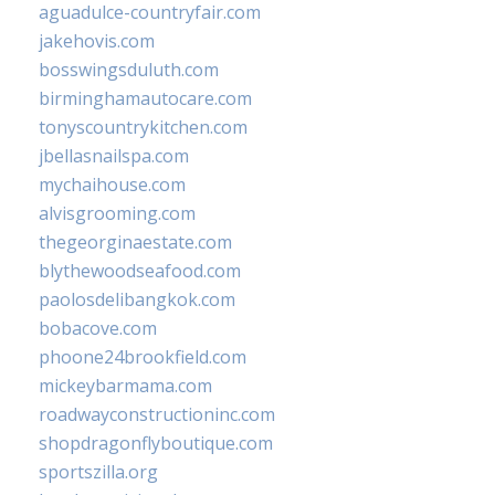
aguadulce-countryfair.com
jakehovis.com
bosswingsduluth.com
birminghamautocare.com
tonyscountrykitchen.com
jbellasnailspa.com
mychaihouse.com
alvisgrooming.com
thegeorginaestate.com
blythewoodseafood.com
paolosdelibangkok.com
bobacove.com
phoone24brookfield.com
mickeybarmama.com
roadwayconstructioninc.com
shopdragonflyboutique.com
sportszilla.org