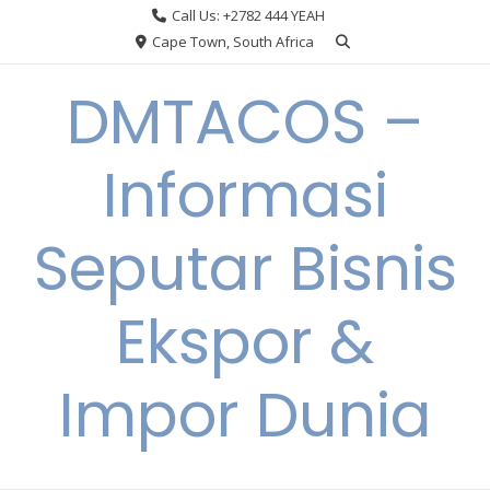
Skip
Call Us: +2782 444 YEAH
to
Cape Town, South Africa
content
DMTACOS –
Informasi
Seputar Bisnis
Ekspor &
Impor Dunia