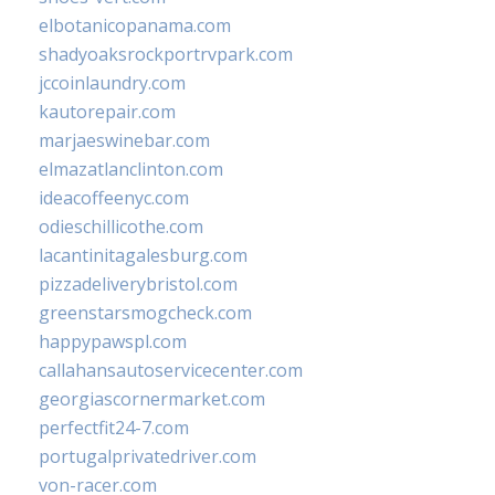
elbotanicopanama.com
shadyoaksrockportrvpark.com
jccoinlaundry.com
kautorepair.com
marjaeswinebar.com
elmazatlanclinton.com
ideacoffeenyc.com
odieschillicothe.com
lacantinitagalesburg.com
pizzadeliverybristol.com
greenstarsmogcheck.com
happypawspl.com
callahansautoservicecenter.com
georgiascornermarket.com
perfectfit24-7.com
portugalprivatedriver.com
von-racer.com