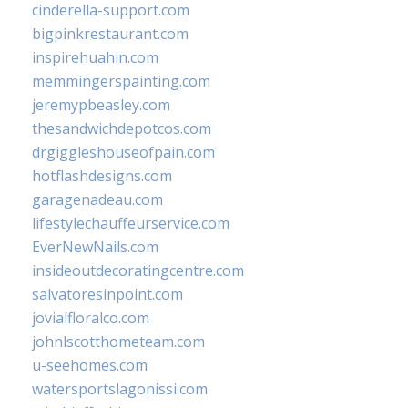
cinderella-support.com
bigpinkrestaurant.com
inspirehuahin.com
memmingerspainting.com
jeremypbeasley.com
thesandwichdepotcos.com
drgiggleshouseofpain.com
hotflashdesigns.com
garagenadeau.com
lifestylechauffeurservice.com
EverNewNails.com
insideoutdecoratingcentre.com
salvatoresinpoint.com
jovialfloralco.com
johnlscotthometeam.com
u-seehomes.com
watersportslagonissi.com