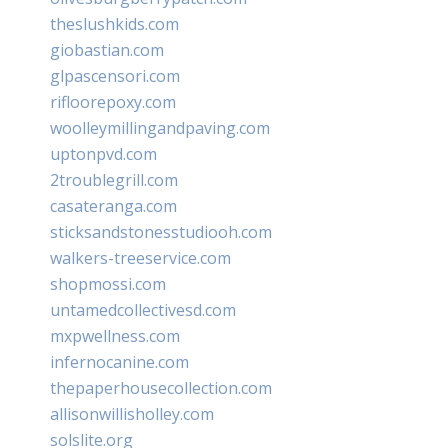
theslushkids.com
giobastian.com
glpascensori.com
rifloorepoxy.com
woolleymillingandpaving.com
uptonpvd.com
2troublegrill.com
casateranga.com
sticksandstonesstudiooh.com
walkers-treeservice.com
shopmossi.com
untamedcollectivesd.com
mxpwellness.com
infernocanine.com
thepaperhousecollection.com
allisonwillisholley.com
solslite.org