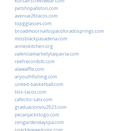
korsairstreetwear.com
petshopallston.com
avenue26tacos.com
topgglasses.com
broadmoornailsspacoloradosprings.com
missblackpasadena.com
anneskitchen.org
valenciamarketytaqueria.com
reefrecordsllc.com
alawaffle.com
aryouthfishing.com
united-basketball.com
tios-tacos.com
cafecito-satx.com
graduacionviu2023.com
pecanjackstogo.com
zengardendayspa.com
sparklejewelryinc.com