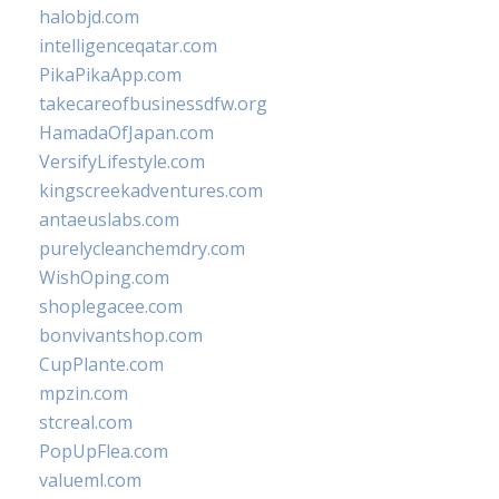
halobjd.com
intelligenceqatar.com
PikaPikaApp.com
takecareofbusinessdfw.org
HamadaOfJapan.com
VersifyLifestyle.com
kingscreekadventures.com
antaeuslabs.com
purelycleanchemdry.com
WishOping.com
shoplegacee.com
bonvivantshop.com
CupPlante.com
mpzin.com
stcreal.com
PopUpFlea.com
valueml.com