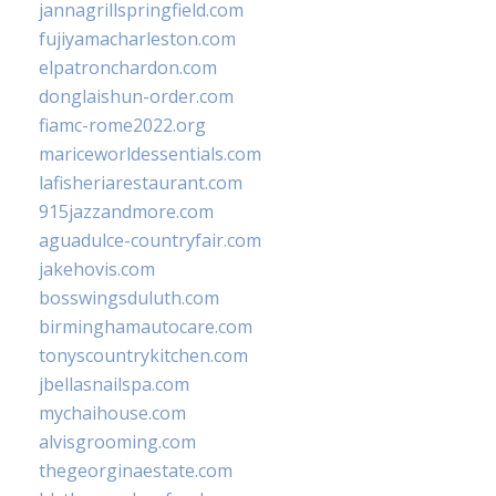
jannagrillspringfield.com
fujiyamacharleston.com
elpatronchardon.com
donglaishun-order.com
fiamc-rome2022.org
mariceworldessentials.com
lafisheriarestaurant.com
915jazzandmore.com
aguadulce-countryfair.com
jakehovis.com
bosswingsduluth.com
birminghamautocare.com
tonyscountrykitchen.com
jbellasnailspa.com
mychaihouse.com
alvisgrooming.com
thegeorginaestate.com