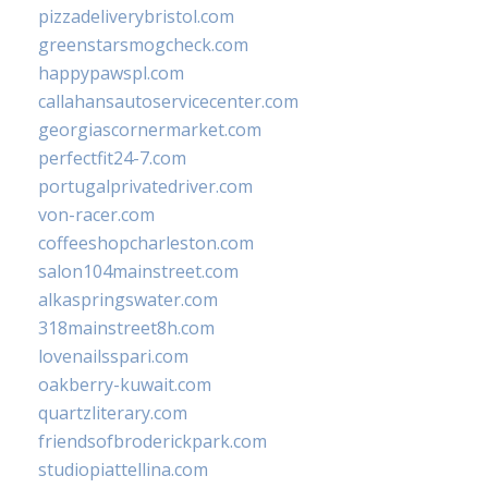
pizzadeliverybristol.com
greenstarsmogcheck.com
happypawspl.com
callahansautoservicecenter.com
georgiascornermarket.com
perfectfit24-7.com
portugalprivatedriver.com
von-racer.com
coffeeshopcharleston.com
salon104mainstreet.com
alkaspringswater.com
318mainstreet8h.com
lovenailsspari.com
oakberry-kuwait.com
quartzliterary.com
friendsofbroderickpark.com
studiopiattellina.com