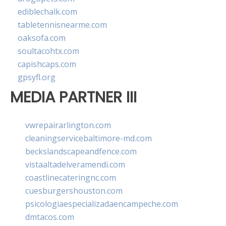
ediblechalk.com
tabletennisnearme.com
oaksofa.com
soultacohtx.com
capishcaps.com
gpsyfl.org
MEDIA PARTNER III
vwrepairarlington.com
cleaningservicebaltimore-md.com
beckslandscapeandfence.com
vistaaltadelveramendi.com
coastlinecateringnc.com
cuesburgershouston.com
psicologiaespecializadaencampeche.com
dmtacos.com