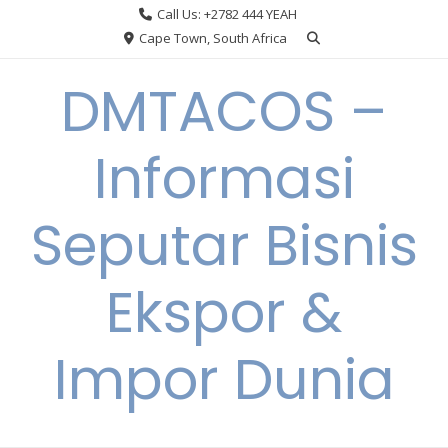
Skip
Call Us: +2782 444 YEAH
to
Cape Town, South Africa
content
DMTACOS –
Informasi
Seputar Bisnis
Ekspor &
Impor Dunia