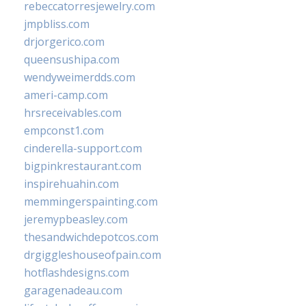
rebeccatorresjewelry.com
jmpbliss.com
drjorgerico.com
queensushipa.com
wendyweimerdds.com
ameri-camp.com
hrsreceivables.com
empconst1.com
cinderella-support.com
bigpinkrestaurant.com
inspirehuahin.com
memmingerspainting.com
jeremypbeasley.com
thesandwichdepotcos.com
drgiggleshouseofpain.com
hotflashdesigns.com
garagenadeau.com