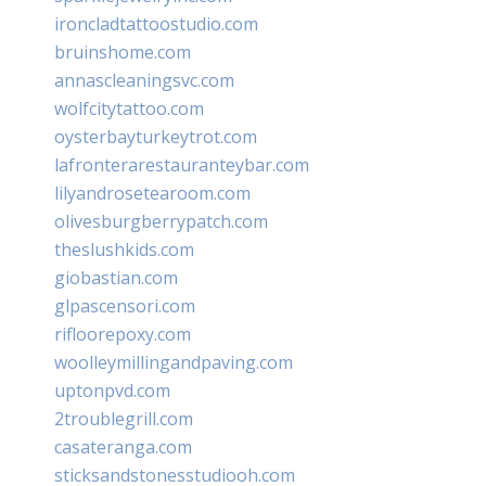
ironcladtattoostudio.com
bruinshome.com
annascleaningsvc.com
wolfcitytattoo.com
oysterbayturkeytrot.com
lafronterarestauranteybar.com
lilyandrosetearoom.com
olivesburgberrypatch.com
theslushkids.com
giobastian.com
glpascensori.com
rifloorepoxy.com
woolleymillingandpaving.com
uptonpvd.com
2troublegrill.com
casateranga.com
sticksandstonesstudiooh.com