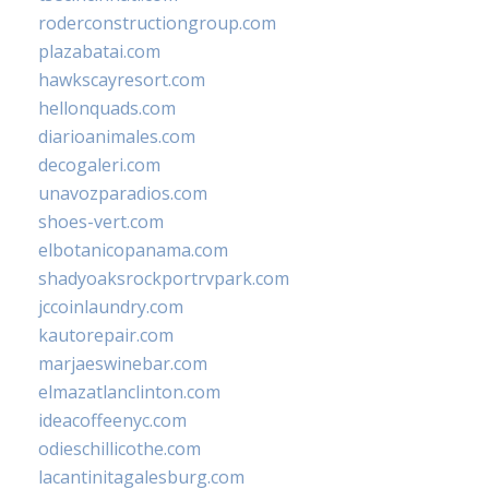
roderconstructiongroup.com
plazabatai.com
hawkscayresort.com
hellonquads.com
diarioanimales.com
decogaleri.com
unavozparadios.com
shoes-vert.com
elbotanicopanama.com
shadyoaksrockportrvpark.com
jccoinlaundry.com
kautorepair.com
marjaeswinebar.com
elmazatlanclinton.com
ideacoffeenyc.com
odieschillicothe.com
lacantinitagalesburg.com