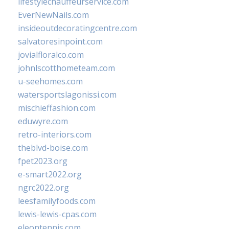
lifestylechauffeurservice.com
EverNewNails.com
insideoutdecoratingcentre.com
salvatoresinpoint.com
jovialfloralco.com
johnlscotthometeam.com
u-seehomes.com
watersportslagonissi.com
mischieffashion.com
eduwyre.com
retro-interiors.com
theblvd-boise.com
fpet2023.org
e-smart2022.org
ngrc2022.org
leesfamilyfoods.com
lewis-lewis-cpas.com
eleontennis.com