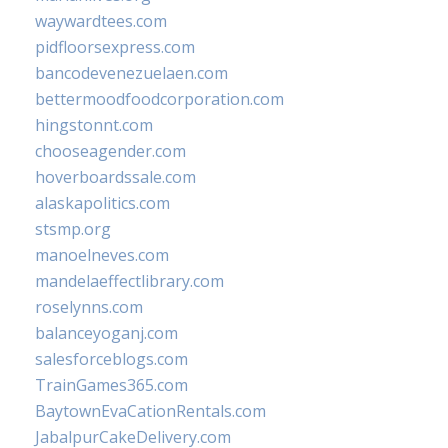
waywardtees.com
pidfloorsexpress.com
bancodevenezuelaen.com
bettermoodfoodcorporation.com
hingstonnt.com
chooseagender.com
hoverboardssale.com
alaskapolitics.com
stsmp.org
manoelneves.com
mandelaeffectlibrary.com
roselynns.com
balanceyoganj.com
salesforceblogs.com
TrainGames365.com
BaytownEvaCationRentals.com
JabalpurCakeDelivery.com