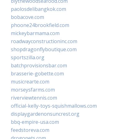
blythewoodseafood.com
paolosdelibangkok.com
bobacove.com
phoone24brookfield.com
mickeybarmama.com
roadwayconstructioninc.com
shopdragonflyboutique.com
sportszilla.org
batchprovisionsbar.com
brasserie-gobette.com
musicrearte.com
morseysfarms.com
riverviewtennis.com
official-kelly-toys-squishmallows.com
displaygardenonsuncrest.org
bbq-empire-usa.com
feedstoreva.com
drogopets.com