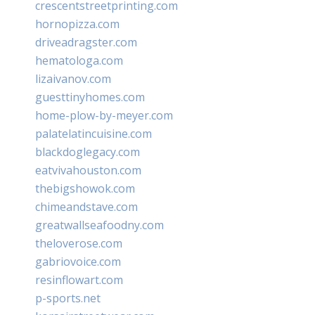
crescentstreetprinting.com
hornopizza.com
driveadragster.com
hematologa.com
lizaivanov.com
guesttinyhomes.com
home-plow-by-meyer.com
palatelatincuisine.com
blackdoglegacy.com
eatvivahouston.com
thebigshowok.com
chimeandstave.com
greatwallseafoodny.com
theloverose.com
gabriovoice.com
resinflowart.com
p-sports.net