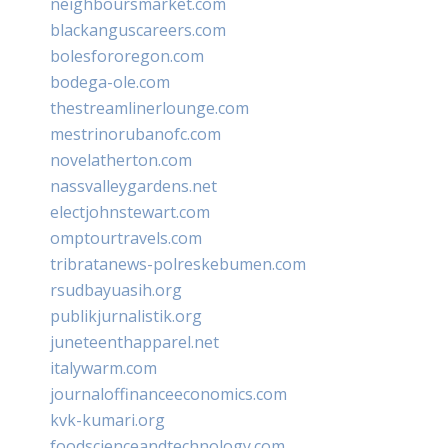
neighboursmarket.com
blackanguscareers.com
bolesfororegon.com
bodega-ole.com
thestreamlinerlounge.com
mestrinorubanofc.com
novelatherton.com
nassvalleygardens.net
electjohnstewart.com
omptourtravels.com
tribratanews-polreskebumen.com
rsudbayuasih.org
publikjurnalistik.org
juneteenthapparel.net
italywarm.com
journaloffinanceeconomics.com
kvk-kumari.org
foodscienceandtechnology.com