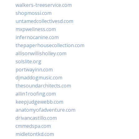
walkers-treeservice.com
shopmossi.com
untamedcollectivesd.com
mxpwellness.com
infernocanine.com
thepaperhousecollection.com
allisonwillisholley.com
solslite.org
portwayinn.com
djmaddogmusic.com
thesoundarchitects.com
allin1roofing.com
keepjudgewebb.com
anatomyofadventure.com
drivancastillo.com
cmmedspa.com
midletontkd.com