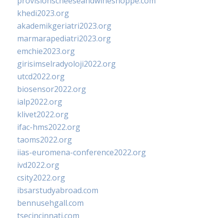
provisionscheeseandwineshoppe.com
khedi2023.org
akademikgeriatri2023.org
marmarapediatri2023.org
emchie2023.org
girisimselradyoloji2022.org
utcd2022.org
biosensor2022.org
ialp2022.org
klivet2022.org
ifac-hms2022.org
taoms2022.org
iias-euromena-conference2022.org
ivd2022.org
csity2022.org
ibsarstudyabroad.com
bennusehgall.com
tsecincinnati.com