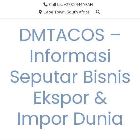
Skip
Call Us: +2782 444 YEAH
to
Cape Town, South Africa
content
DMTACOS –
Informasi
Seputar Bisnis
Ekspor &
Impor Dunia