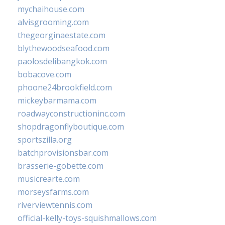
mychaihouse.com
alvisgrooming.com
thegeorginaestate.com
blythewoodseafood.com
paolosdelibangkok.com
bobacove.com
phoone24brookfield.com
mickeybarmama.com
roadwayconstructioninc.com
shopdragonflyboutique.com
sportszilla.org
batchprovisionsbar.com
brasserie-gobette.com
musicrearte.com
morseysfarms.com
riverviewtennis.com
official-kelly-toys-squishmallows.com