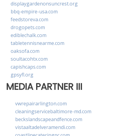
displaygardenonsuncrest.org
bbq-empire-usa.com
feedstoreva.com
drogopets.com
ediblechalk.com
tabletennisnearme.com
oaksofa.com
soultacohtx.com
capishcaps.com
gpsyfl.org
MEDIA PARTNER III
vwrepairarlington.com
cleaningservicebaltimore-md.com
beckslandscapeandfence.com
vistaaltadelveramendi.com
coastlinecateringnc.com