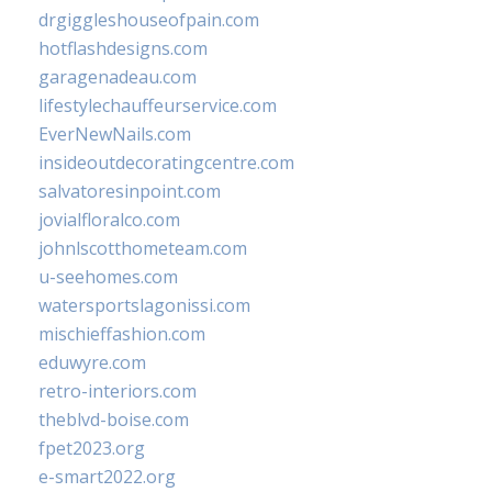
drgiggleshouseofpain.com
hotflashdesigns.com
garagenadeau.com
lifestylechauffeurservice.com
EverNewNails.com
insideoutdecoratingcentre.com
salvatoresinpoint.com
jovialfloralco.com
johnlscotthometeam.com
u-seehomes.com
watersportslagonissi.com
mischieffashion.com
eduwyre.com
retro-interiors.com
theblvd-boise.com
fpet2023.org
e-smart2022.org