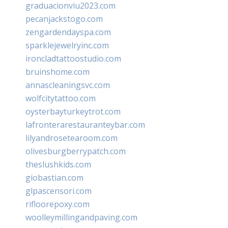
graduacionviu2023.com
pecanjackstogo.com
zengardendayspa.com
sparklejewelryinc.com
ironcladtattoostudio.com
bruinshome.com
annascleaningsvc.com
wolfcitytattoo.com
oysterbayturkeytrot.com
lafronterarestauranteybar.com
lilyandrosetearoom.com
olivesburgberrypatch.com
theslushkids.com
giobastian.com
glpascensori.com
rifloorepoxy.com
woolleymillingandpaving.com