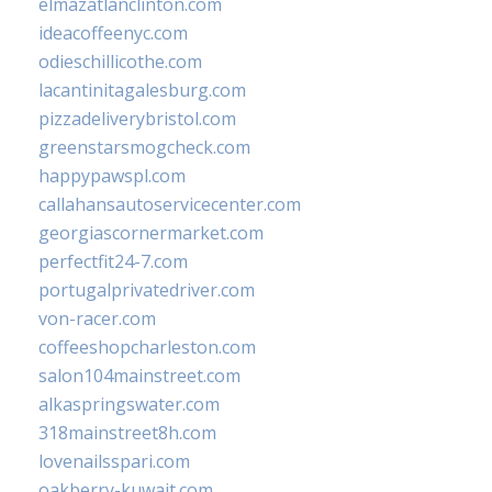
elmazatlanclinton.com
ideacoffeenyc.com
odieschillicothe.com
lacantinitagalesburg.com
pizzadeliverybristol.com
greenstarsmogcheck.com
happypawspl.com
callahansautoservicecenter.com
georgiascornermarket.com
perfectfit24-7.com
portugalprivatedriver.com
von-racer.com
coffeeshopcharleston.com
salon104mainstreet.com
alkaspringswater.com
318mainstreet8h.com
lovenailsspari.com
oakberry-kuwait.com