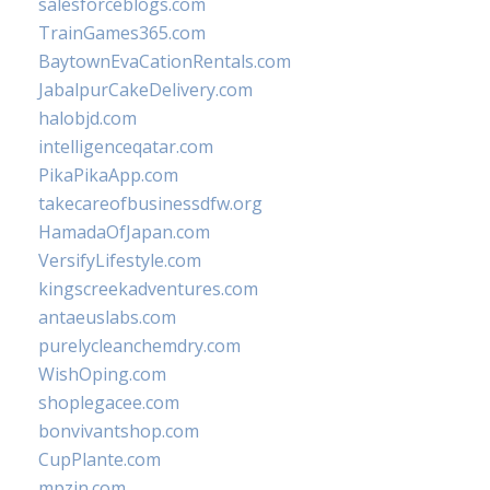
salesforceblogs.com
TrainGames365.com
BaytownEvaCationRentals.com
JabalpurCakeDelivery.com
halobjd.com
intelligenceqatar.com
PikaPikaApp.com
takecareofbusinessdfw.org
HamadaOfJapan.com
VersifyLifestyle.com
kingscreekadventures.com
antaeuslabs.com
purelycleanchemdry.com
WishOping.com
shoplegacee.com
bonvivantshop.com
CupPlante.com
mpzin.com