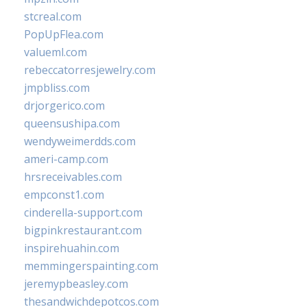
stcreal.com
PopUpFlea.com
valueml.com
rebeccatorresjewelry.com
jmpbliss.com
drjorgerico.com
queensushipa.com
wendyweimerdds.com
ameri-camp.com
hrsreceivables.com
empconst1.com
cinderella-support.com
bigpinkrestaurant.com
inspirehuahin.com
memmingerspainting.com
jeremypbeasley.com
thesandwichdepotcos.com