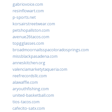
gabriovoice.com
resinflowart.com
p-sports.net
korsairstreetwear.com
petshopallston.com
avenue26tacos.com
topgglasses.com
broadmoornailsspacoloradosprings.com
missblackpasadena.com
anneskitchen.org
valenciamarketytaqueria.com
reefrecordsllc.com
alawaffle.com
aryouthfishing.com
united-basketball.com
tios-tacos.com
cafecito-satx.com