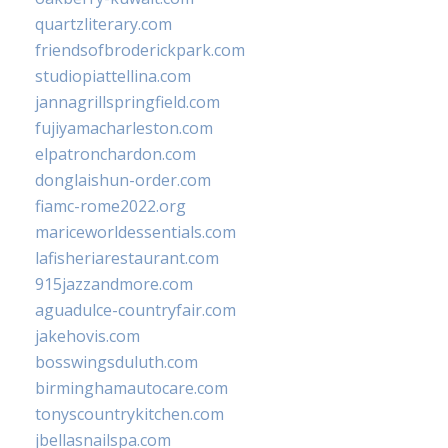
quartzliterary.com
friendsofbroderickpark.com
studiopiattellina.com
jannagrillspringfield.com
fujiyamacharleston.com
elpatronchardon.com
donglaishun-order.com
fiamc-rome2022.org
mariceworldessentials.com
lafisheriarestaurant.com
915jazzandmore.com
aguadulce-countryfair.com
jakehovis.com
bosswingsduluth.com
birminghamautocare.com
tonyscountrykitchen.com
jbellasnailspa.com