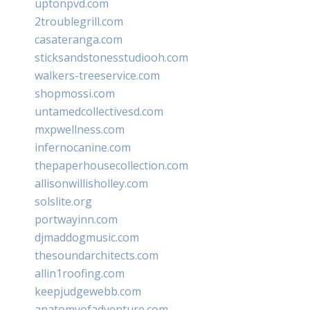
uptonpvd.com
2troublegrill.com
casateranga.com
sticksandstonesstudiooh.com
walkers-treeservice.com
shopmossi.com
untamedcollectivesd.com
mxpwellness.com
infernocanine.com
thepaperhousecollection.com
allisonwillisholley.com
solslite.org
portwayinn.com
djmaddogmusic.com
thesoundarchitects.com
allin1roofing.com
keepjudgewebb.com
anatomyofadventure.com