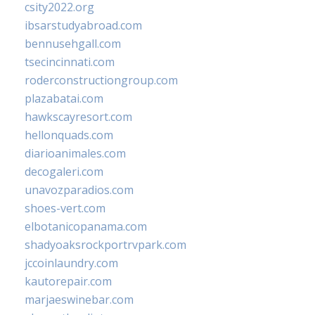
csity2022.org
ibsarstudyabroad.com
bennusehgall.com
tsecincinnati.com
roderconstructiongroup.com
plazabatai.com
hawkscayresort.com
hellonquads.com
diarioanimales.com
decogaleri.com
unavozparadios.com
shoes-vert.com
elbotanicopanama.com
shadyoaksrockportrvpark.com
jccoinlaundry.com
kautorepair.com
marjaeswinebar.com