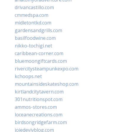
drivancastillo.com
cmmedspa.com
midletontkd.com
gardensandgrills.com
basilfoodwine.com
nikko-tochigi.net
caribbean-corner.com
bluemoongiftcards.com
rivercitysteampunkexpo.com
kchoops.net
mountainsideskateshop.com
kirtlandcitytavern.com
301nutritionspot.com
ammos-stores.com
loceanecreations.com
birdsongridgefarm.com
joiedevivblog.com