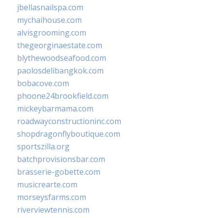
jbellasnailspa.com
mychaihouse.com
alvisgrooming.com
thegeorginaestate.com
blythewoodseafood.com
paolosdelibangkok.com
bobacove.com
phoone24brookfield.com
mickeybarmama.com
roadwayconstructioninc.com
shopdragonflyboutique.com
sportszilla.org
batchprovisionsbar.com
brasserie-gobette.com
musicrearte.com
morseysfarms.com
riverviewtennis.com