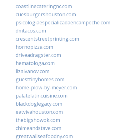
coastlinecateringnc.com
cuesburgershouston.com
psicologiaespecializadaencampeche.com
dmtacos.com
crescentstreetprinting.com
hornopizza.com
driveadragster.com
hematologa.com
lizaivanov.com
guesttinyhomes.com
home-plow-by-meyer.com
palatelatincuisine.com
blackdoglegacy.com
eatvivahouston.com
thebigshowok.com
chimeandstave.com
greatwallseafoodny.com