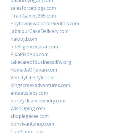
balanceyoganj.com
salesforceblogs.com
TrainGames365.com
BaytownEvaCationRentals.com
JabalpurCakeDelivery.com
halobjd.com
intelligenceqatar.com
PikaPikaApp.com
takecareofbusinessdfw.org
HamadaOfJapan.com
VersifyLifestyle.com
kingscreekadventures.com
antaeuslabs.com
purelycleanchemdry.com
WishOping.com
shoplegacee.com
bonvivantshop.com
CupPlante.com