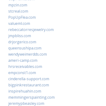
mpzin.com
stcreal.com
PopUpFlea.com
valueml.com
rebeccatorresjewelry.com
jmpbliss.com
drjorgerico.com
queensushipa.com
wendyweimerdds.com
ameri-camp.com
hrsreceivables.com
empconst1.com
cinderella-support.com
bigpinkrestaurant.com
inspirehuahin.com
memmingerspainting.com
jeremypbeasley.com