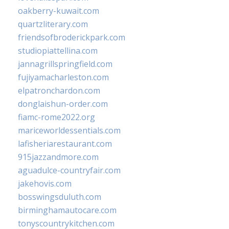
oakberry-kuwait.com
quartzliterary.com
friendsofbroderickpark.com
studiopiattellina.com
jannagrillspringfield.com
fujiyamacharleston.com
elpatronchardon.com
donglaishun-order.com
fiamc-rome2022.org
mariceworldessentials.com
lafisheriarestaurant.com
915jazzandmore.com
aguadulce-countryfair.com
jakehovis.com
bosswingsduluth.com
birminghamautocare.com
tonyscountrykitchen.com