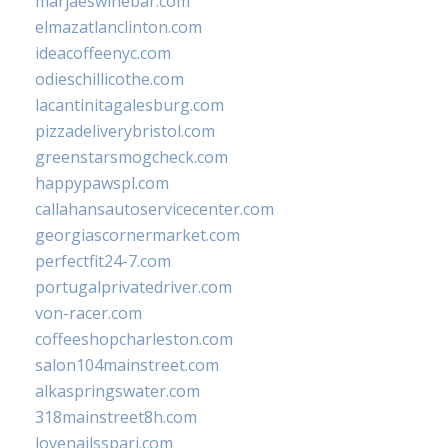
marjaeswinebar.com
elmazatlanclinton.com
ideacoffeenyc.com
odieschillicothe.com
lacantinitagalesburg.com
pizzadeliverybristol.com
greenstarsmogcheck.com
happypawspl.com
callahansautoservicecenter.com
georgiascornermarket.com
perfectfit24-7.com
portugalprivatedriver.com
von-racer.com
coffeeshopcharleston.com
salon104mainstreet.com
alkaspringswater.com
318mainstreet8h.com
lovenailsspari.com