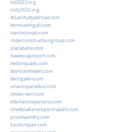
ivd2022.org
csity2022.org
ibsarstudyabroad.com
bennusehgall.com
tsecincinnati.com
roderconstructiongroup.com
plazabatai.com
hawkscayresort.com
hellonquads.com
diarioanimales.com
decogaleri.com
unavozparadios.com
shoes-vert.com
elbotanicopanama.com
shadyoaksrockportrvpark.com
jccoinlaundry.com
kautorepair.com