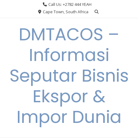
Skip
Call Us: +2782 444 YEAH
to
Cape Town, South Africa
content
DMTACOS –
Informasi
Seputar Bisnis
Ekspor &
Impor Dunia