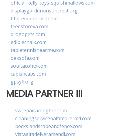
official-kelly-toys-squishmallows.com
displaygardenonsuncrest.org
bbq-empire-usa.com
feedstoreva.com
drogopets.com
ediblechalk.com
tabletennisnearme.com
oaksofa.com
soultacohtx.com
capishcaps.com
gpsyfl.org
MEDIA PARTNER III
vwrepairarlington.com
cleaningservicebaltimore-md.com
beckslandscapeandfence.com
vistaaltadelveramendi.com