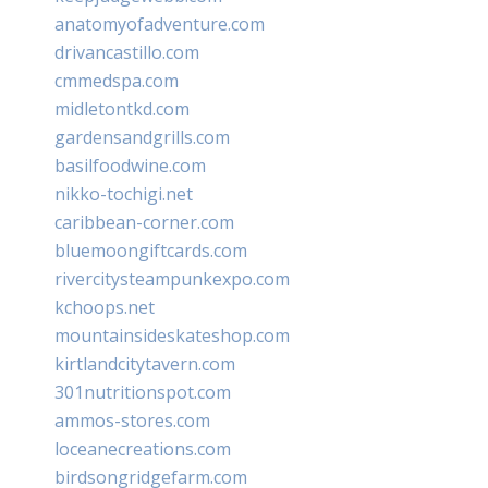
anatomyofadventure.com
drivancastillo.com
cmmedspa.com
midletontkd.com
gardensandgrills.com
basilfoodwine.com
nikko-tochigi.net
caribbean-corner.com
bluemoongiftcards.com
rivercitysteampunkexpo.com
kchoops.net
mountainsideskateshop.com
kirtlandcitytavern.com
301nutritionspot.com
ammos-stores.com
loceanecreations.com
birdsongridgefarm.com