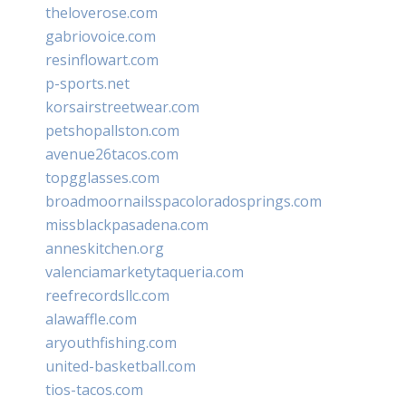
theloverose.com
gabriovoice.com
resinflowart.com
p-sports.net
korsairstreetwear.com
petshopallston.com
avenue26tacos.com
topgglasses.com
broadmoornailsspacoloradosprings.com
missblackpasadena.com
anneskitchen.org
valenciamarketytaqueria.com
reefrecordsllc.com
alawaffle.com
aryouthfishing.com
united-basketball.com
tios-tacos.com