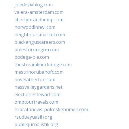
joiedevivblog.com
valera-amsterdam.com
libertybrandhemp.com
norwoodinnwi.com
neighboursmarket.com
blackanguscareers.com
bolesfororegon.com
bodega-ole.com
thestreamlinerlounge.com
mestrinorubanofc.com
novelatherton.com
nassvalleygardens.net
electjohnstewart.com
omptourtravels.com
tribratanews-polreskebumen.com
rsudbayuasih.org
publikjurnalistik.org