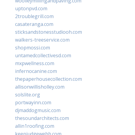
woolleymillingandpaving.com
uptonpvd.com
2troublegrill.com
casateranga.com
sticksandstonesstudiooh.com
walkers-treeservice.com
shopmossi.com
untamedcollectivesd.com
mxpwellness.com
infernocanine.com
thepaperhousecollection.com
allisonwillisholley.com
solslite.org
portwayinn.com
djmaddogmusic.com
thesoundarchitects.com
allin1roofing.com
keepjudgewebb.com