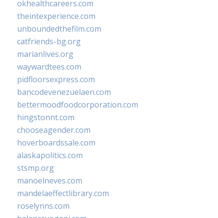
okhealthcareers.com
theintexperience.com
unboundedthefilm.com
catfriends-bg.org
marianlives.org
waywardtees.com
pidfloorsexpress.com
bancodevenezuelaen.com
bettermoodfoodcorporation.com
hingstonnt.com
chooseagender.com
hoverboardssale.com
alaskapolitics.com
stsmp.org
manoelneves.com
mandelaeffectlibrary.com
roselynns.com