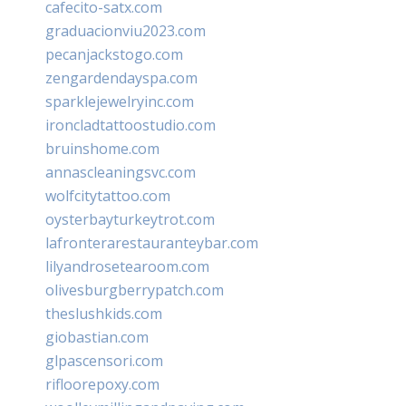
cafecito-satx.com
graduacionviu2023.com
pecanjackstogo.com
zengardendayspa.com
sparklejewelryinc.com
ironcladtattoostudio.com
bruinshome.com
annascleaningsvc.com
wolfcitytattoo.com
oysterbayturkeytrot.com
lafronterarestauranteybar.com
lilyandrosetearoom.com
olivesburgberrypatch.com
theslushkids.com
giobastian.com
glpascensori.com
rifloorepoxy.com