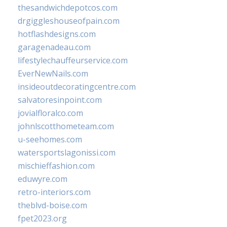
thesandwichdepotcos.com
drgiggleshouseofpain.com
hotflashdesigns.com
garagenadeau.com
lifestylechauffeurservice.com
EverNewNails.com
insideoutdecoratingcentre.com
salvatoresinpoint.com
jovialfloralco.com
johnlscotthometeam.com
u-seehomes.com
watersportslagonissi.com
mischieffashion.com
eduwyre.com
retro-interiors.com
theblvd-boise.com
fpet2023.org