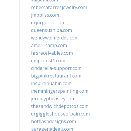
rebeccatorresjewelry.com
jmpbliss.com
drjorgerico.com
queensushipa.com
wendyweimerdds.com
ameri-camp.com
hrsreceivables.com
empconst1.com
cinderella-support.com
bigpinkrestaurant.com
inspirehuahin.com
memmingerspainting.com
jeremypbeasley.com
thesandwichdepotcos.com
drgiggleshouseofpain.com
hotflashdesigns.com
garagenadeau.com