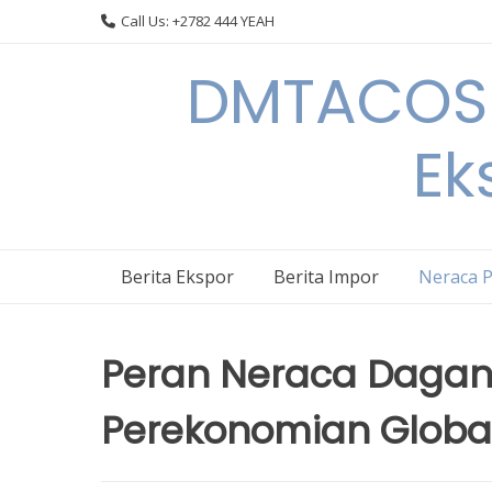
Skip
Call Us: +2782 444 YEAH
to
content
DMTACOS –
Ek
Berita Ekspor
Berita Impor
Neraca 
Peran Neraca Dagan
Perekonomian Globa