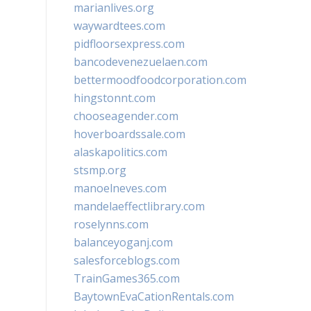
marianlives.org
waywardtees.com
pidfloorsexpress.com
bancodevenezuelaen.com
bettermoodfoodcorporation.com
hingstonnt.com
chooseagender.com
hoverboardssale.com
alaskapolitics.com
stsmp.org
manoelneves.com
mandelaeffectlibrary.com
roselynns.com
balanceyoganj.com
salesforceblogs.com
TrainGames365.com
BaytownEvaCationRentals.com