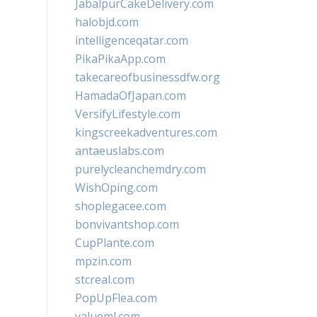
JabalpurCakeDelivery.com
halobjd.com
intelligenceqatar.com
PikaPikaApp.com
takecareofbusinessdfw.org
HamadaOfJapan.com
VersifyLifestyle.com
kingscreekadventures.com
antaeuslabs.com
purelycleanchemdry.com
WishOping.com
shoplegacee.com
bonvivantshop.com
CupPlante.com
mpzin.com
stcreal.com
PopUpFlea.com
valueml.com