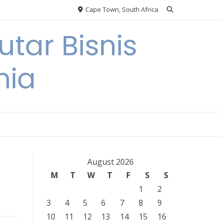
Cape Town, South Africa
tar Bisnis
nia
August 2026
M
T
W
T
F
S
S
1
2
3
4
5
6
7
8
9
10
11
12
13
14
15
16