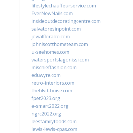
lifestylechauffeurservice.com
EverNewNails.com
insideoutdecoratingcentre.com
salvatoresinpoint.com
jovialfloralco.com
johnlscotthometeam.com
u-seehomes.com
watersportslagonissi.com
mischieffashion.com
eduwyre.com
retro-interiors.com
theblvd-boise.com
fpet2023.org
e-smart2022.org
ngrc2022.org
leesfamilyfoods.com
lewis-lewis-cpas.com