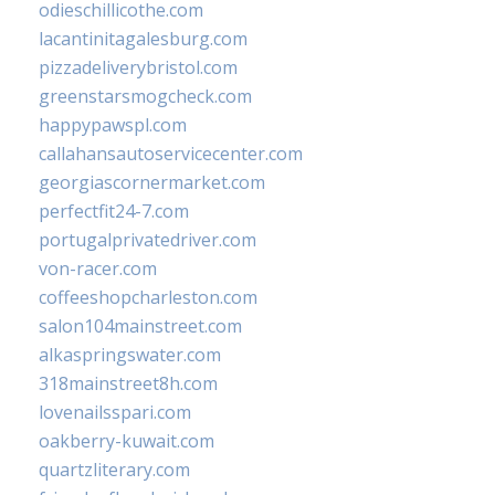
odieschillicothe.com
lacantinitagalesburg.com
pizzadeliverybristol.com
greenstarsmogcheck.com
happypawspl.com
callahansautoservicecenter.com
georgiascornermarket.com
perfectfit24-7.com
portugalprivatedriver.com
von-racer.com
coffeeshopcharleston.com
salon104mainstreet.com
alkaspringswater.com
318mainstreet8h.com
lovenailsspari.com
oakberry-kuwait.com
quartzliterary.com