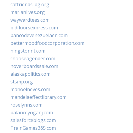
catfriends-bg.org
marianlives.org
waywardtees.com
pidfloorsexpress.com
bancodevenezuelaen.com
bettermoodfoodcorporation.com
hingstonnt.com
chooseagender.com
hoverboardssale.com
alaskapolitics.com
stsmp.org
manoelneves.com
mandelaeffectlibrary.com
roselynns.com
balanceyoganj.com
salesforceblogs.com
TrainGames365.com