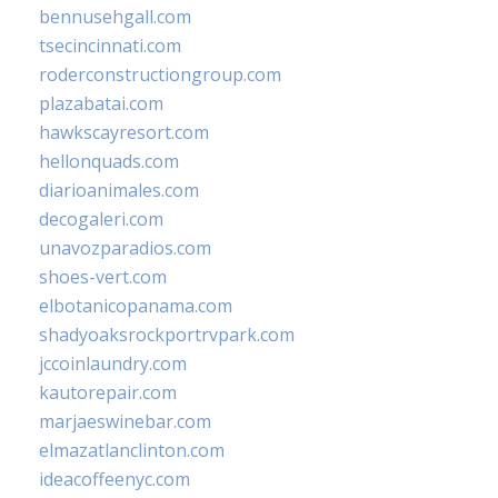
bennusehgall.com
tsecincinnati.com
roderconstructiongroup.com
plazabatai.com
hawkscayresort.com
hellonquads.com
diarioanimales.com
decogaleri.com
unavozparadios.com
shoes-vert.com
elbotanicopanama.com
shadyoaksrockportrvpark.com
jccoinlaundry.com
kautorepair.com
marjaeswinebar.com
elmazatlanclinton.com
ideacoffeenyc.com