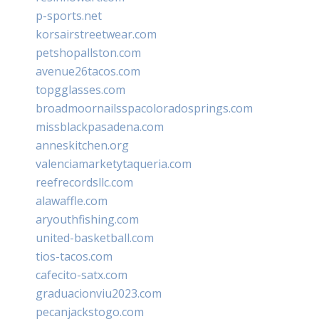
p-sports.net
korsairstreetwear.com
petshopallston.com
avenue26tacos.com
topgglasses.com
broadmoornailsspacoloradosprings.com
missblackpasadena.com
anneskitchen.org
valenciamarketytaqueria.com
reefrecordsllc.com
alawaffle.com
aryouthfishing.com
united-basketball.com
tios-tacos.com
cafecito-satx.com
graduacionviu2023.com
pecanjackstogo.com