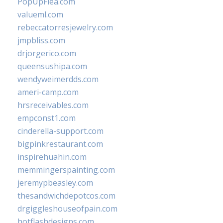
PopUpFlea.com
valueml.com
rebeccatorresjewelry.com
jmpbliss.com
drjorgerico.com
queensushipa.com
wendyweimerdds.com
ameri-camp.com
hrsreceivables.com
empconst1.com
cinderella-support.com
bigpinkrestaurant.com
inspirehuahin.com
memmingerspainting.com
jeremypbeasley.com
thesandwichdepotcos.com
drgiggleshouseofpain.com
hotflashdesigns.com