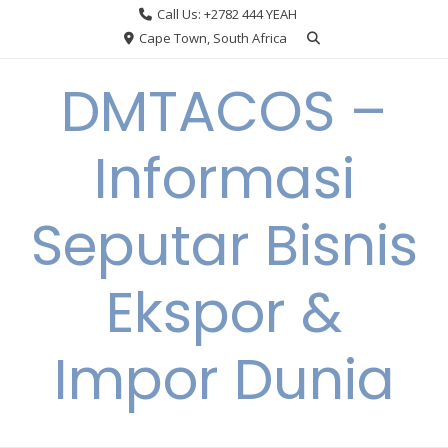
Skip
Call Us: +2782 444 YEAH
to
Cape Town, South Africa
content
DMTACOS –
Informasi
Seputar Bisnis
Ekspor &
Impor Dunia