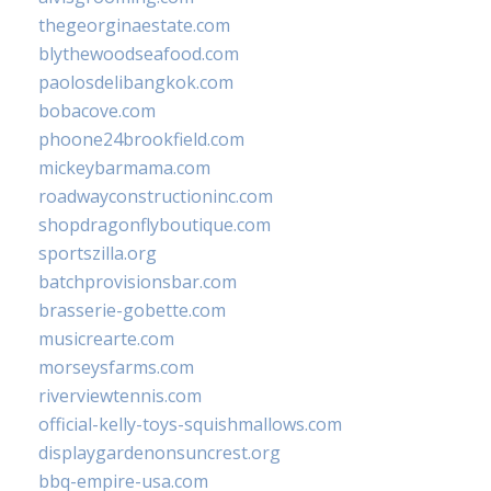
thegeorginaestate.com
blythewoodseafood.com
paolosdelibangkok.com
bobacove.com
phoone24brookfield.com
mickeybarmama.com
roadwayconstructioninc.com
shopdragonflyboutique.com
sportszilla.org
batchprovisionsbar.com
brasserie-gobette.com
musicrearte.com
morseysfarms.com
riverviewtennis.com
official-kelly-toys-squishmallows.com
displaygardenonsuncrest.org
bbq-empire-usa.com