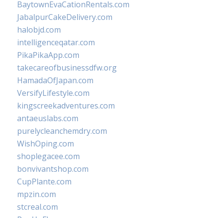
BaytownEvaCationRentals.com
JabalpurCakeDelivery.com
halobjd.com
intelligenceqatar.com
PikaPikaApp.com
takecareofbusinessdfw.org
HamadaOfJapan.com
VersifyLifestyle.com
kingscreekadventures.com
antaeuslabs.com
purelycleanchemdry.com
WishOping.com
shoplegacee.com
bonvivantshop.com
CupPlante.com
mpzin.com
stcreal.com