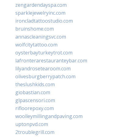
zengardendayspa.com
sparklejewelryinc.com
ironcladtattoostudio.com
bruinshome.com
annascleaningsvc.com
wolfcitytattoo.com
oysterbayturkeytrot.com
lafronterarestauranteybar.com
lilyandrosetearoom.com
olivesburgberrypatch.com
theslushkids.com
giobastian.com
glpascensori.com
rifloorepoxy.com
woolleymillingandpaving.com
uptonpvd.com
2troublegrill.com