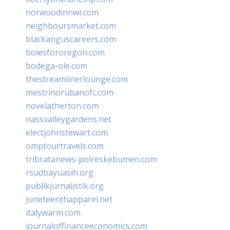
norwoodinnwi.com
neighboursmarket.com
blackanguscareers.com
bolesfororegon.com
bodega-ole.com
thestreamlinerlounge.com
mestrinorubanofc.com
novelatherton.com
nassvalleygardens.net
electjohnstewart.com
omptourtravels.com
tribratanews-polreskebumen.com
rsudbayuasih.org
publikjurnalistik.org
juneteenthapparel.net
italywarm.com
journaloffinanceeconomics.com