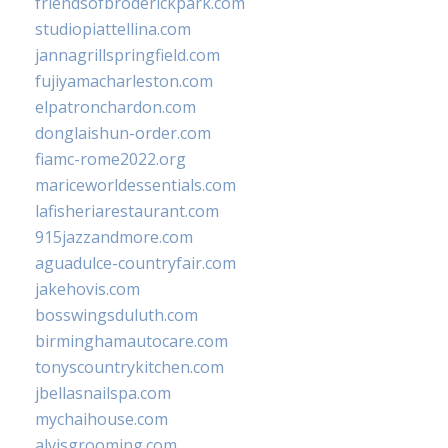
friendsofbroderickpark.com
studiopiattellina.com
jannagrillspringfield.com
fujiyamacharleston.com
elpatronchardon.com
donglaishun-order.com
fiamc-rome2022.org
mariceworldessentials.com
lafisheriarestaurant.com
915jazzandmore.com
aguadulce-countryfair.com
jakehovis.com
bosswingsduluth.com
birminghamautocare.com
tonyscountrykitchen.com
jbellasnailspa.com
mychaihouse.com
alvisgrooming.com