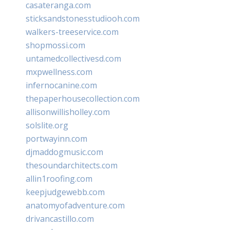
casateranga.com
sticksandstonesstudiooh.com
walkers-treeservice.com
shopmossi.com
untamedcollectivesd.com
mxpwellness.com
infernocanine.com
thepaperhousecollection.com
allisonwillisholley.com
solslite.org
portwayinn.com
djmaddogmusic.com
thesoundarchitects.com
allin1roofing.com
keepjudgewebb.com
anatomyofadventure.com
drivancastillo.com