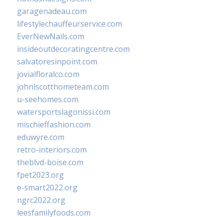
garagenadeau.com
lifestylechauffeurservice.com
EverNewNails.com
insideoutdecoratingcentre.com
salvatoresinpoint.com
jovialfloralco.com
johnlscotthometeam.com
u-seehomes.com
watersportslagonissi.com
mischieffashion.com
eduwyre.com
retro-interiors.com
theblvd-boise.com
fpet2023.org
e-smart2022.org
ngrc2022.org
leesfamilyfoods.com