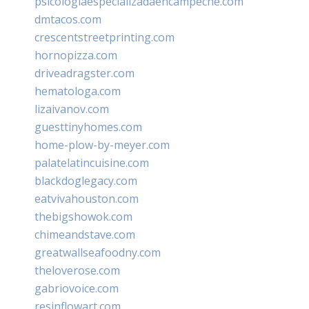
psicologiaespecializadaencampeche.com
dmtacos.com
crescentstreetprinting.com
hornopizza.com
driveadragster.com
hematologa.com
lizaivanov.com
guesttinyhomes.com
home-plow-by-meyer.com
palatelatincuisine.com
blackdoglegacy.com
eatvivahouston.com
thebigshowok.com
chimeandstave.com
greatwallseafoodny.com
theloverose.com
gabriovoice.com
resinflowart.com