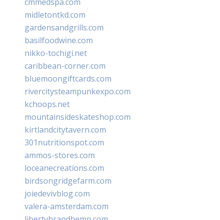
cmmedspa.com
midletontkd.com
gardensandgrills.com
basilfoodwine.com
nikko-tochigi.net
caribbean-corner.com
bluemoongiftcards.com
rivercitysteampunkexpo.com
kchoops.net
mountainsideskateshop.com
kirtlandcitytavern.com
301nutritionspot.com
ammos-stores.com
loceanecreations.com
birdsongridgefarm.com
joiedevivblog.com
valera-amsterdam.com
libertybrandhemp.com