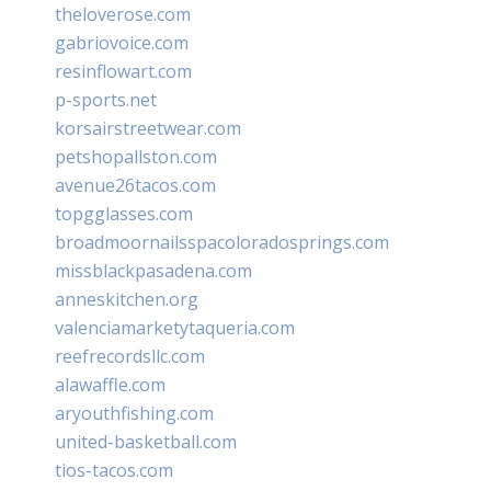
theloverose.com
gabriovoice.com
resinflowart.com
p-sports.net
korsairstreetwear.com
petshopallston.com
avenue26tacos.com
topgglasses.com
broadmoornailsspacoloradosprings.com
missblackpasadena.com
anneskitchen.org
valenciamarketytaqueria.com
reefrecordsllc.com
alawaffle.com
aryouthfishing.com
united-basketball.com
tios-tacos.com