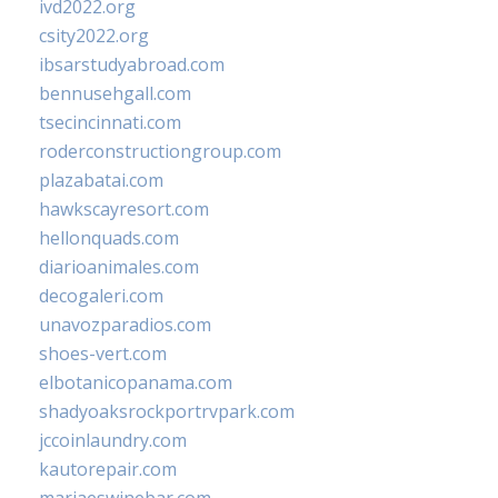
ivd2022.org
csity2022.org
ibsarstudyabroad.com
bennusehgall.com
tsecincinnati.com
roderconstructiongroup.com
plazabatai.com
hawkscayresort.com
hellonquads.com
diarioanimales.com
decogaleri.com
unavozparadios.com
shoes-vert.com
elbotanicopanama.com
shadyoaksrockportrvpark.com
jccoinlaundry.com
kautorepair.com