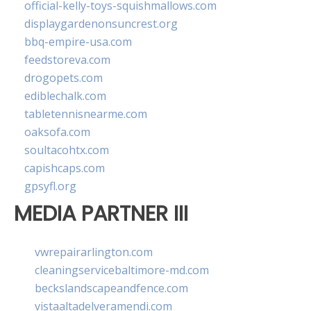
official-kelly-toys-squishmallows.com
displaygardenonsuncrest.org
bbq-empire-usa.com
feedstoreva.com
drogopets.com
ediblechalk.com
tabletennisnearme.com
oaksofa.com
soultacohtx.com
capishcaps.com
gpsyfl.org
MEDIA PARTNER III
vwrepairarlington.com
cleaningservicebaltimore-md.com
beckslandscapeandfence.com
vistaaltadelveramendi.com