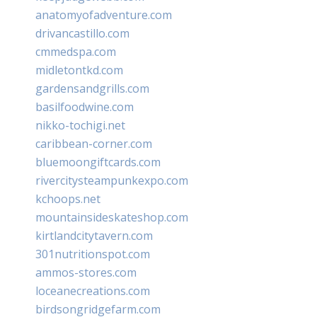
anatomyofadventure.com
drivancastillo.com
cmmedspa.com
midletontkd.com
gardensandgrills.com
basilfoodwine.com
nikko-tochigi.net
caribbean-corner.com
bluemoongiftcards.com
rivercitysteampunkexpo.com
kchoops.net
mountainsideskateshop.com
kirtlandcitytavern.com
301nutritionspot.com
ammos-stores.com
loceanecreations.com
birdsongridgefarm.com