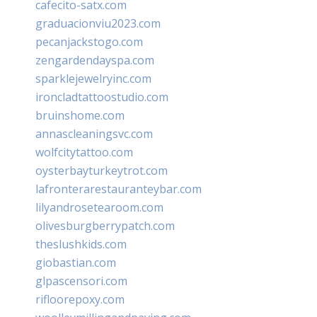
cafecito-satx.com
graduacionviu2023.com
pecanjackstogo.com
zengardendayspa.com
sparklejewelryinc.com
ironcladtattoostudio.com
bruinshome.com
annascleaningsvc.com
wolfcitytattoo.com
oysterbayturkeytrot.com
lafronterarestauranteybar.com
lilyandrosetearoom.com
olivesburgberrypatch.com
theslushkids.com
giobastian.com
glpascensori.com
rifloorepoxy.com