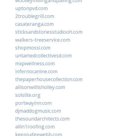
woolleymillingandpaving.com
uptonpvd.com
2troublegrill.com
casateranga.com
sticksandstonesstudiooh.com
walkers-treeservice.com
shopmossi.com
untamedcollectivesd.com
mxpwellness.com
infernocanine.com
thepaperhousecollection.com
allisonwillisholley.com
solslite.org
portwayinn.com
djmaddogmusic.com
thesoundarchitects.com
allin1roofing.com
keepjudgewebb.com