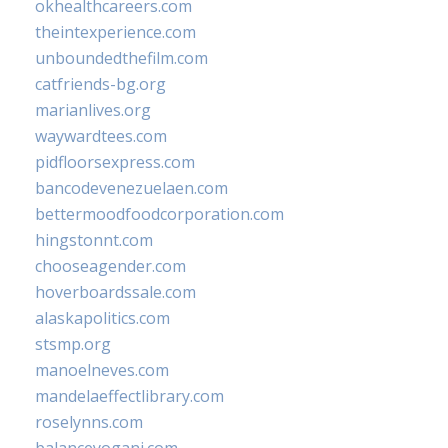
okhealthcareers.com
theintexperience.com
unboundedthefilm.com
catfriends-bg.org
marianlives.org
waywardtees.com
pidfloorsexpress.com
bancodevenezuelaen.com
bettermoodfoodcorporation.com
hingstonnt.com
chooseagender.com
hoverboardssale.com
alaskapolitics.com
stsmp.org
manoelneves.com
mandelaeffectlibrary.com
roselynns.com