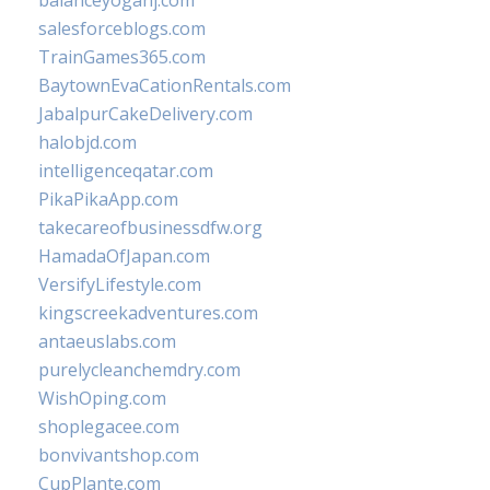
balanceyoganj.com
salesforceblogs.com
TrainGames365.com
BaytownEvaCationRentals.com
JabalpurCakeDelivery.com
halobjd.com
intelligenceqatar.com
PikaPikaApp.com
takecareofbusinessdfw.org
HamadaOfJapan.com
VersifyLifestyle.com
kingscreekadventures.com
antaeuslabs.com
purelycleanchemdry.com
WishOping.com
shoplegacee.com
bonvivantshop.com
CupPlante.com