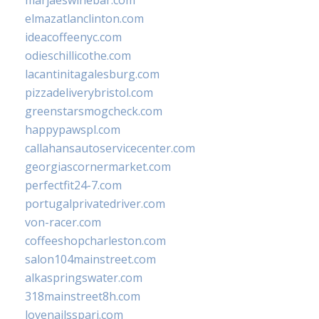
marjaeswinebar.com
elmazatlanclinton.com
ideacoffeenyc.com
odieschillicothe.com
lacantinitagalesburg.com
pizzadeliverybristol.com
greenstarsmogcheck.com
happypawspl.com
callahansautoservicecenter.com
georgiascornermarket.com
perfectfit24-7.com
portugalprivatedriver.com
von-racer.com
coffeeshopcharleston.com
salon104mainstreet.com
alkaspringswater.com
318mainstreet8h.com
lovenailsspari.com