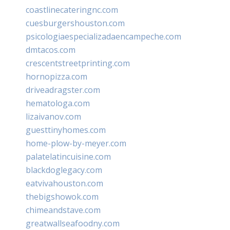
coastlinecateringnc.com
cuesburgershouston.com
psicologiaespecializadaencampeche.com
dmtacos.com
crescentstreetprinting.com
hornopizza.com
driveadragster.com
hematologa.com
lizaivanov.com
guesttinyhomes.com
home-plow-by-meyer.com
palatelatincuisine.com
blackdoglegacy.com
eatvivahouston.com
thebigshowok.com
chimeandstave.com
greatwallseafoodny.com