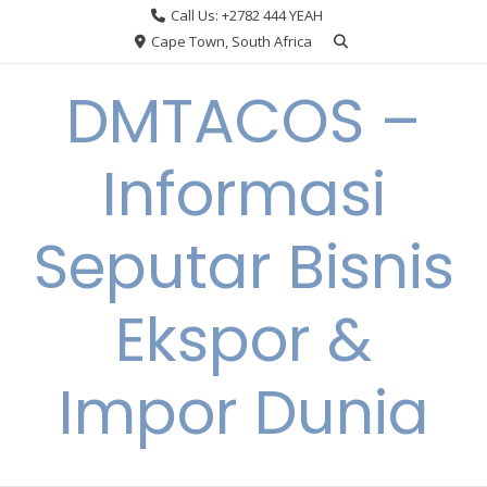
Skip
Call Us: +2782 444 YEAH
to
Cape Town, South Africa
content
DMTACOS –
Informasi
Seputar Bisnis
Ekspor &
Impor Dunia