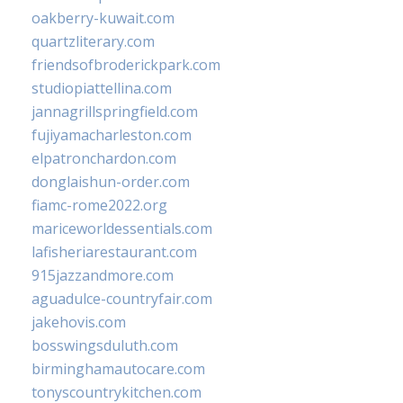
oakberry-kuwait.com
quartzliterary.com
friendsofbroderickpark.com
studiopiattellina.com
jannagrillspringfield.com
fujiyamacharleston.com
elpatronchardon.com
donglaishun-order.com
fiamc-rome2022.org
mariceworldessentials.com
lafisheriarestaurant.com
915jazzandmore.com
aguadulce-countryfair.com
jakehovis.com
bosswingsduluth.com
birminghamautocare.com
tonyscountrykitchen.com