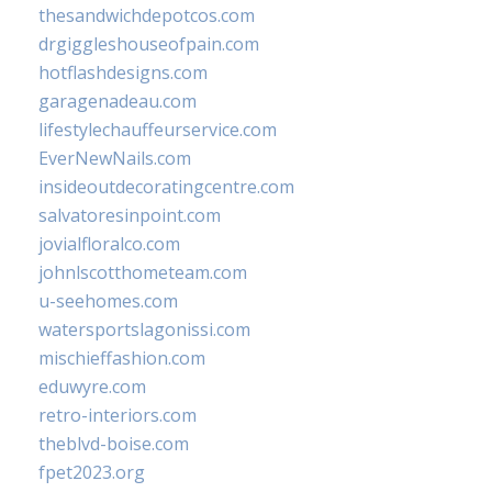
thesandwichdepotcos.com
drgiggleshouseofpain.com
hotflashdesigns.com
garagenadeau.com
lifestylechauffeurservice.com
EverNewNails.com
insideoutdecoratingcentre.com
salvatoresinpoint.com
jovialfloralco.com
johnlscotthometeam.com
u-seehomes.com
watersportslagonissi.com
mischieffashion.com
eduwyre.com
retro-interiors.com
theblvd-boise.com
fpet2023.org