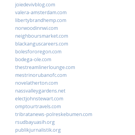
joiedevivblog.com
valera-amsterdam.com
libertybrandhemp.com
norwoodinnwi.com
neighboursmarket.com
blackanguscareers.com
bolesfororegon.com
bodega-ole.com
thestreamlinerlounge.com
mestrinorubanofc.com
novelatherton.com
nassvalleygardens.net
electjohnstewart.com
omptourtravels.com
tribratanews-polreskebumen.com
rsudbayuasih.org
publikjurnalistik.org