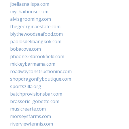
jbellasnailspa.com
mychaihouse.com
alvisgrooming.com
thegeorginaestate.com
blythewoodseafood.com
paolosdelibangkok.com
bobacove.com
phoone24brookfield.com
mickeybarmama.com
roadwayconstructioninc.com
shopdragonflyboutique.com
sportszilla.org
batchprovisionsbar.com
brasserie-gobette.com
musicrearte.com
morseysfarms.com
riverviewtennis.com