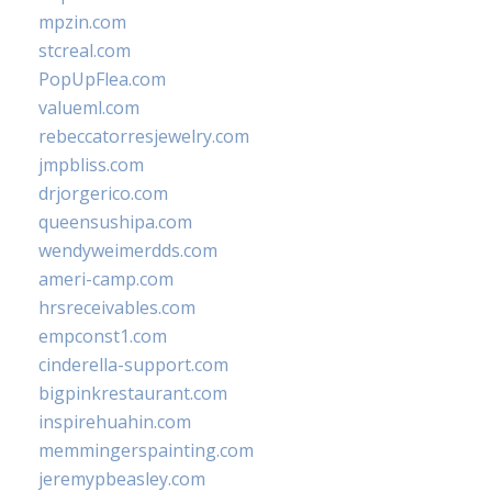
mpzin.com
stcreal.com
PopUpFlea.com
valueml.com
rebeccatorresjewelry.com
jmpbliss.com
drjorgerico.com
queensushipa.com
wendyweimerdds.com
ameri-camp.com
hrsreceivables.com
empconst1.com
cinderella-support.com
bigpinkrestaurant.com
inspirehuahin.com
memmingerspainting.com
jeremypbeasley.com