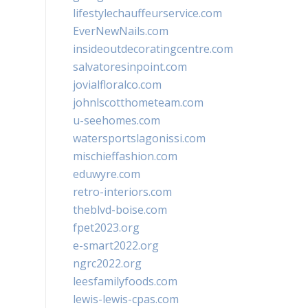
lifestylechauffeurservice.com
EverNewNails.com
insideoutdecoratingcentre.com
salvatoresinpoint.com
jovialfloralco.com
johnlscotthometeam.com
u-seehomes.com
watersportslagonissi.com
mischieffashion.com
eduwyre.com
retro-interiors.com
theblvd-boise.com
fpet2023.org
e-smart2022.org
ngrc2022.org
leesfamilyfoods.com
lewis-lewis-cpas.com