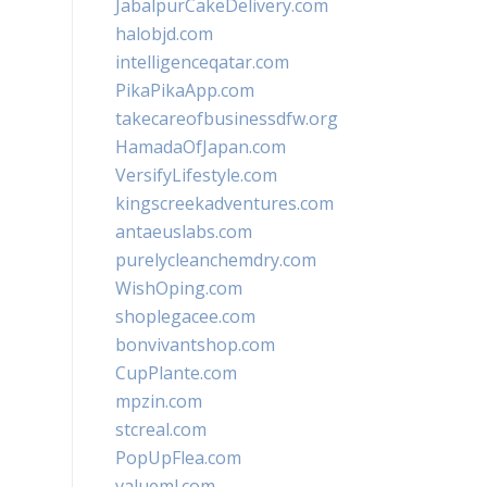
JabalpurCakeDelivery.com
halobjd.com
intelligenceqatar.com
PikaPikaApp.com
takecareofbusinessdfw.org
HamadaOfJapan.com
VersifyLifestyle.com
kingscreekadventures.com
antaeuslabs.com
purelycleanchemdry.com
WishOping.com
shoplegacee.com
bonvivantshop.com
CupPlante.com
mpzin.com
stcreal.com
PopUpFlea.com
valueml.com