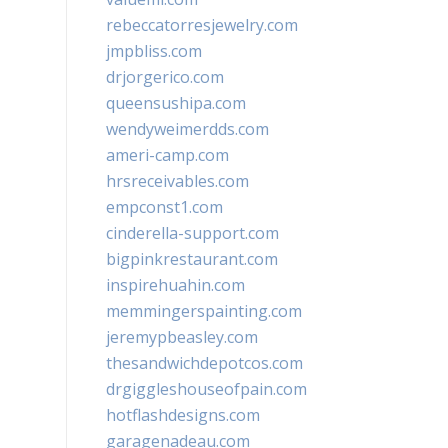
rebeccatorresjewelry.com
jmpbliss.com
drjorgerico.com
queensushipa.com
wendyweimerdds.com
ameri-camp.com
hrsreceivables.com
empconst1.com
cinderella-support.com
bigpinkrestaurant.com
inspirehuahin.com
memmingerspainting.com
jeremypbeasley.com
thesandwichdepotcos.com
drgiggleshouseofpain.com
hotflashdesigns.com
garagenadeau.com