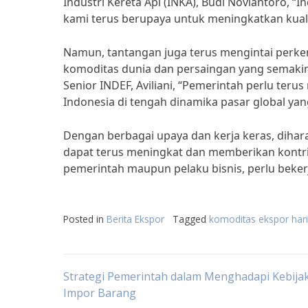
Industri Kereta Api (INKA), Budi Noviantoro, “
kami terus berupaya untuk meningkatkan kuali
Namun, tantangan juga terus mengintai perke
komoditas dunia dan persaingan yang semakin
Senior INDEF, Aviliani, “Pemerintah perlu ter
Indonesia di tengah dinamika pasar global yan
Dengan berbagai upaya dan kerja keras, diha
dapat terus meningkat dan memberikan kontrib
pemerintah maupun pelaku bisnis, perlu beker
Posted in
Berita Ekspor
Tagged
komoditas ekspor hari 
Post
Strategi Pemerintah dalam Menghadapi Kebija
Impor Barang