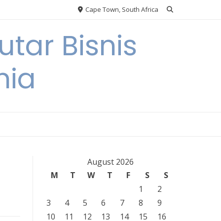
Cape Town, South Africa
tar Bisnis
nia
August 2026
M
T
W
T
F
S
S
1
2
3
4
5
6
7
8
9
10
11
12
13
14
15
16