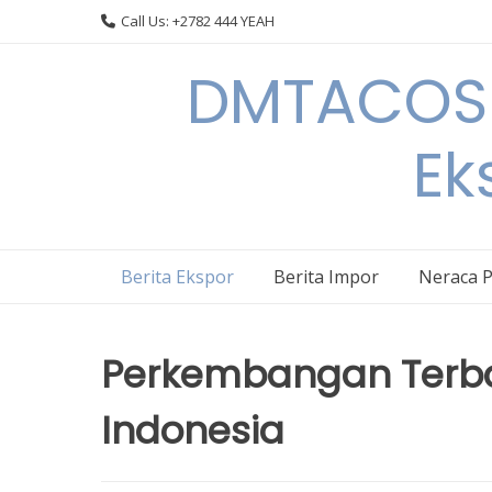
Skip
Call Us: +2782 444 YEAH
to
content
DMTACOS –
Ek
Berita Ekspor
Berita Impor
Neraca 
Perkembangan Terba
Indonesia