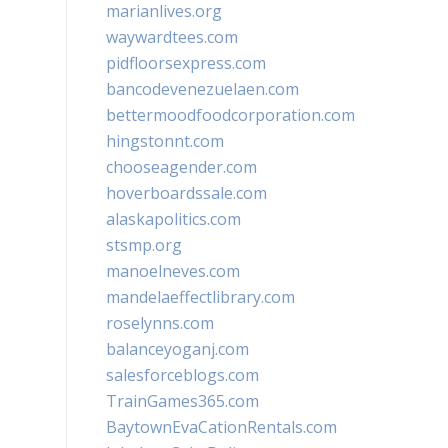
marianlives.org
waywardtees.com
pidfloorsexpress.com
bancodevenezuelaen.com
bettermoodfoodcorporation.com
hingstonnt.com
chooseagender.com
hoverboardssale.com
alaskapolitics.com
stsmp.org
manoelneves.com
mandelaeffectlibrary.com
roselynns.com
balanceyoganj.com
salesforceblogs.com
TrainGames365.com
BaytownEvaCationRentals.com