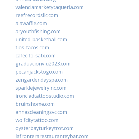
valenciamarketytaqueria.com
reefrecordsllc.com
alawaffle.com
aryouthfishing.com
united-basketball.com
tios-tacos.com
cafecito-satx.com
graduacionviu2023.com
pecanjackstogo.com
zengardendayspa.com
sparklejewelryinc.com
ironcladtattoostudio.com
bruinshome.com
annascleaningsvc.com
wolfcitytattoo.com
oysterbayturkeytrot.com
lafronterarestauranteybar.com