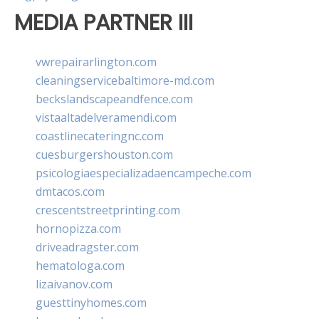
MEDIA PARTNER III
vwrepairarlington.com
cleaningservicebaltimore-md.com
beckslandscapeandfence.com
vistaaltadelveramendi.com
coastlinecateringnc.com
cuesburgershouston.com
psicologiaespecializadaencampeche.com
dmtacos.com
crescentstreetprinting.com
hornopizza.com
driveadragster.com
hematologa.com
lizaivanov.com
guesttinyhomes.com