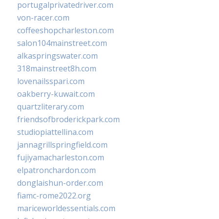
portugalprivatedriver.com
von-racer.com
coffeeshopcharleston.com
salon104mainstreet.com
alkaspringswater.com
318mainstreet8h.com
lovenailsspari.com
oakberry-kuwait.com
quartzliterary.com
friendsofbroderickpark.com
studiopiattellina.com
jannagrillspringfield.com
fujiyamacharleston.com
elpatronchardon.com
donglaishun-order.com
fiamc-rome2022.org
mariceworldessentials.com