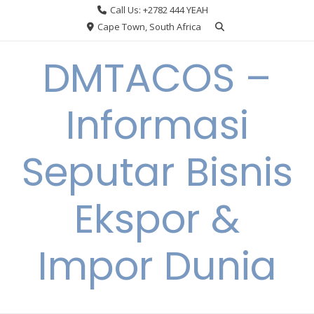
Skip
Call Us: +2782 444 YEAH
to
Cape Town, South Africa
content
DMTACOS –
Informasi
Seputar Bisnis
Ekspor &
Impor Dunia