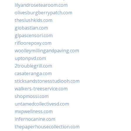
lilyandrosetearoom.com
olivesburgberrypatch.com
theslushkids.com
giobastian.com
glpascensori.com
rifloorepoxy.com
woolleymillingandpaving.com
uptonpvd.com
2troublegrill.com
casateranga.com
sticksandstonesstudiooh.com
walkers-treeservice.com
shopmossi.com
untamedcollectivesd.com
mxpwellness.com
infernocanine.com
thepaperhousecollection.com