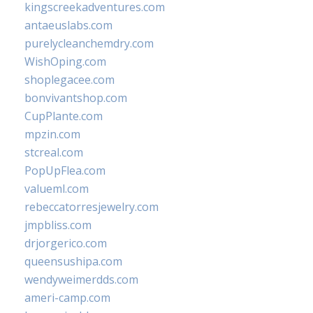
kingscreekadventures.com
antaeuslabs.com
purelycleanchemdry.com
WishOping.com
shoplegacee.com
bonvivantshop.com
CupPlante.com
mpzin.com
stcreal.com
PopUpFlea.com
valueml.com
rebeccatorresjewelry.com
jmpbliss.com
drjorgerico.com
queensushipa.com
wendyweimerdds.com
ameri-camp.com