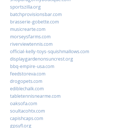
sportszilla.org
batchprovisionsbar.com
brasserie-gobette.com
musicrearte.com
morseysfarms.com
riverviewtennis.com
official-kelly-toys-squishmallows.com
displaygardenonsuncrest.org
bbq-empire-usa.com
feedstoreva.com
drogopets.com
ediblechalk.com
tabletennisnearme.com
oaksofa.com
soultacohtx.com
capishcaps.com
gpsyfl.org