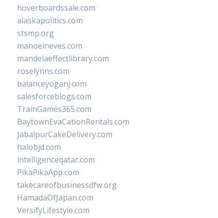
hoverboardssale.com
alaskapolitics.com
stsmp.org
manoelneves.com
mandelaeffectlibrary.com
roselynns.com
balanceyoganj.com
salesforceblogs.com
TrainGames365.com
BaytownEvaCationRentals.com
JabalpurCakeDelivery.com
halobjd.com
intelligenceqatar.com
PikaPikaApp.com
takecareofbusinessdfw.org
HamadaOfJapan.com
VersifyLifestyle.com