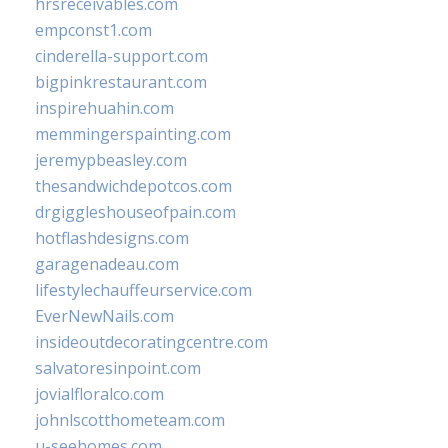
hrsreceivables.com
empconst1.com
cinderella-support.com
bigpinkrestaurant.com
inspirehuahin.com
memmingerspainting.com
jeremypbeasley.com
thesandwichdepotcos.com
drgiggleshouseofpain.com
hotflashdesigns.com
garagenadeau.com
lifestylechauffeurservice.com
EverNewNails.com
insideoutdecoratingcentre.com
salvatoresinpoint.com
jovialfloralco.com
johnlscotthometeam.com
u-seehomes.com