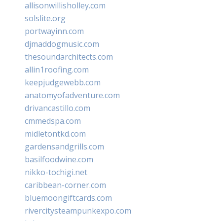
allisonwillisholley.com
solslite.org
portwayinn.com
djmaddogmusic.com
thesoundarchitects.com
allin1roofing.com
keepjudgewebb.com
anatomyofadventure.com
drivancastillo.com
cmmedspa.com
midletontkd.com
gardensandgrills.com
basilfoodwine.com
nikko-tochigi.net
caribbean-corner.com
bluemoongiftcards.com
rivercitysteampunkexpo.com