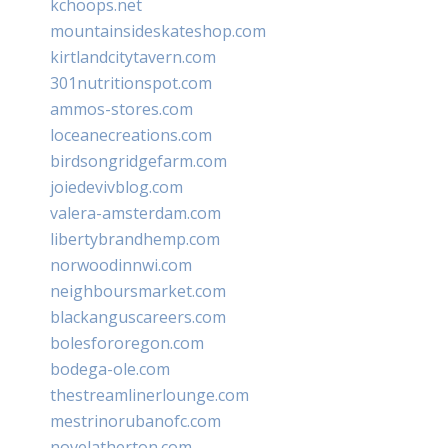
kchoops.net
mountainsideskateshop.com
kirtlandcitytavern.com
301nutritionspot.com
ammos-stores.com
loceanecreations.com
birdsongridgefarm.com
joiedevivblog.com
valera-amsterdam.com
libertybrandhemp.com
norwoodinnwi.com
neighboursmarket.com
blackanguscareers.com
bolesfororegon.com
bodega-ole.com
thestreamlinerlounge.com
mestrinorubanofc.com
novelatherton.com