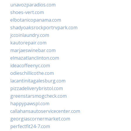
unavozparadios.com
shoes-vert.com
elbotanicopanama.com
shadyoaksrockportrvpark.com
jccoinlaundry.com
kautorepair.com
marjaeswinebar.com
elmazatlanclinton.com
ideacoffeenyc.com
odieschillicothe.com
lacantinitagalesburg.com
pizzadeliverybristol.com
greenstarsmogcheck.com
happypawspl.com
callahansautoservicecenter.com
georgiascornermarket.com
perfectfit24-7.com