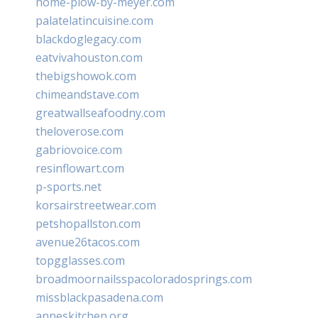
home-plow-by-meyer.com
palatelatincuisine.com
blackdoglegacy.com
eatvivahouston.com
thebigshowok.com
chimeandstave.com
greatwallseafoodny.com
theloverose.com
gabriovoice.com
resinflowart.com
p-sports.net
korsairstreetwear.com
petshopallston.com
avenue26tacos.com
topgglasses.com
broadmoornailsspacoloradosprings.com
missblackpasadena.com
anneskitchen.org