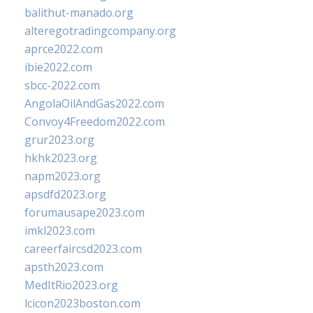
balithut-manado.org
alteregotradingcompany.org
aprce2022.com
ibie2022.com
sbcc-2022.com
AngolaOilAndGas2022.com
Convoy4Freedom2022.com
grur2023.org
hkhk2023.org
napm2023.org
apsdfd2023.org
forumausape2023.com
imkl2023.com
careerfaircsd2023.com
apsth2023.com
MedItRio2023.org
lcicon2023boston.com