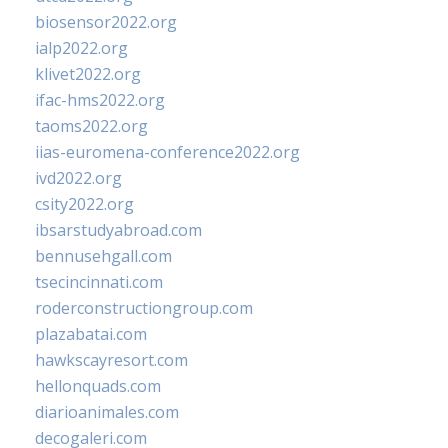
biosensor2022.org
ialp2022.org
klivet2022.org
ifac-hms2022.org
taoms2022.org
iias-euromena-conference2022.org
ivd2022.org
csity2022.org
ibsarstudyabroad.com
bennusehgall.com
tsecincinnati.com
roderconstructiongroup.com
plazabatai.com
hawkscayresort.com
hellonquads.com
diarioanimales.com
decogaleri.com