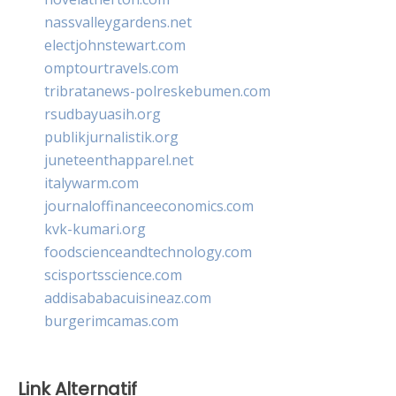
nassvalleygardens.net
electjohnstewart.com
omptourtravels.com
tribratanews-polreskebumen.com
rsudbayuasih.org
publikjurnalistik.org
juneteenthapparel.net
italywarm.com
journaloffinanceeconomics.com
kvk-kumari.org
foodscienceandtechnology.com
scisportsscience.com
addisababacuisineaz.com
burgerimcamas.com
Link Alternatif