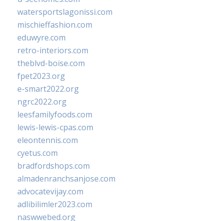
watersportslagonissi.com
mischieffashion.com
eduwyre.com
retro-interiors.com
theblvd-boise.com
fpet2023.org
e-smart2022.org
ngrc2022.org
leesfamilyfoods.com
lewis-lewis-cpas.com
eleontennis.com
cyetus.com
bradfordshops.com
almadenranchsanjose.com
advocatevijay.com
adlibilimler2023.com
naswwebed.org