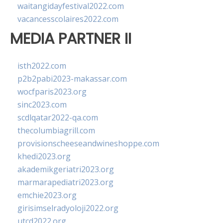
waitangidayfestival2022.com
vacancesscolaires2022.com
MEDIA PARTNER II
isth2022.com
p2b2pabi2023-makassar.com
wocfparis2023.org
sinc2023.com
scdlqatar2022-qa.com
thecolumbiagrill.com
provisionscheeseandwineshoppe.com
khedi2023.org
akademikgeriatri2023.org
marmarapediatri2023.org
emchie2023.org
girisimselradyoloji2022.org
utcd2022.org