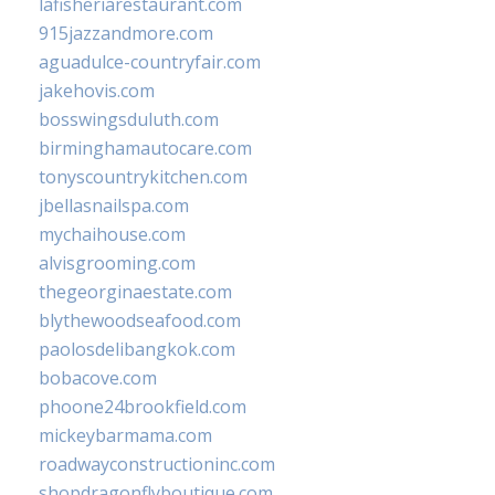
lafisheriarestaurant.com
915jazzandmore.com
aguadulce-countryfair.com
jakehovis.com
bosswingsduluth.com
birminghamautocare.com
tonyscountrykitchen.com
jbellasnailspa.com
mychaihouse.com
alvisgrooming.com
thegeorginaestate.com
blythewoodseafood.com
paolosdelibangkok.com
bobacove.com
phoone24brookfield.com
mickeybarmama.com
roadwayconstructioninc.com
shopdragonflyboutique.com