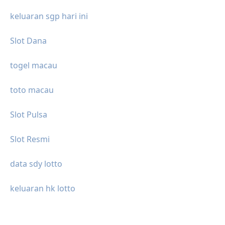
keluaran sgp hari ini
Slot Dana
togel macau
toto macau
Slot Pulsa
Slot Resmi
data sdy lotto
keluaran hk lotto