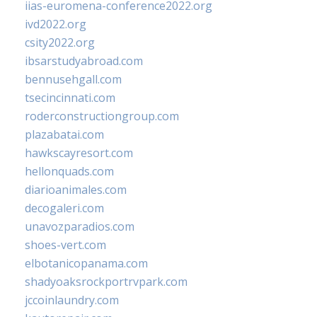
iias-euromena-conference2022.org
ivd2022.org
csity2022.org
ibsarstudyabroad.com
bennusehgall.com
tsecincinnati.com
roderconstructiongroup.com
plazabatai.com
hawkscayresort.com
hellonquads.com
diarioanimales.com
decogaleri.com
unavozparadios.com
shoes-vert.com
elbotanicopanama.com
shadyoaksrockportrvpark.com
jccoinlaundry.com