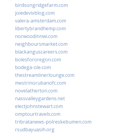
birdsongridgefarm.com
joiedevivblog.com
valera-amsterdam.com
libertybrandhemp.com
norwoodinnwi.com
neighboursmarket.com
blackanguscareers.com
bolesfororegon.com
bodega-ole.com
thestreamlinerlounge.com
mestrinorubanofc.com
novelatherton.com
nassvalleygardens.net
electjohnstewart.com
omptourtravels.com
tribratanews-polreskebumen.com
rsudbayuasih.org