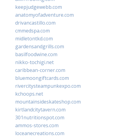
keepjudgewebb.com
anatomyofadventure.com
drivancastillo.com
cmmedspa.com
midletontkd.com
gardensandgrills.com
basilfoodwine.com
nikko-tochigi.net
caribbean-corner.com
bluemoongiftcards.com
rivercitysteampunkexpo.com
kchoops.net
mountainsideskateshop.com
kirtlandcitytavern.com
301nutritionspot.com
ammos-stores.com
loceanecreations.com