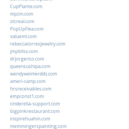
CupPlante.com
mpzin.com
stcreal.com
PopUpFlea.com
valueml.com
rebeccatorresjewelry.com
jmpbliss.com
drjorgerico.com
queensushipa.com
wendyweimerdds.com
ameri-camp.com
hrsreceivables.com
empconst1.com
cinderella-support.com
bigpinkrestaurant.com
inspirehuahin.com
memmingerspainting.com