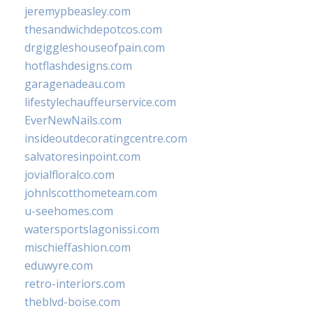
jeremypbeasley.com
thesandwichdepotcos.com
drgiggleshouseofpain.com
hotflashdesigns.com
garagenadeau.com
lifestylechauffeurservice.com
EverNewNails.com
insideoutdecoratingcentre.com
salvatoresinpoint.com
jovialfloralco.com
johnlscotthometeam.com
u-seehomes.com
watersportslagonissi.com
mischieffashion.com
eduwyre.com
retro-interiors.com
theblvd-boise.com