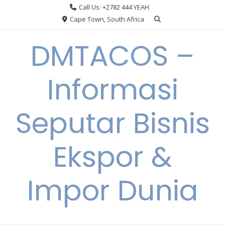
Skip
Call Us: +2782 444 YEAH
to
Cape Town, South Africa
content
DMTACOS –
Informasi
Seputar Bisnis
Ekspor &
Impor Dunia