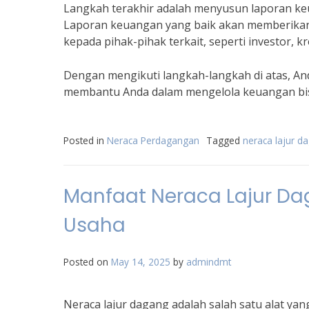
Langkah terakhir adalah menyusun laporan keu
Laporan keuangan yang baik akan memberikan 
kepada pihak-pihak terkait, seperti investor, k
Dengan mengikuti langkah-langkah di atas, An
membantu Anda dalam mengelola keuangan bisn
Posted in
Neraca Perdagangan
Tagged
neraca lajur d
Manfaat Neraca Lajur D
Usaha
Posted on
May 14, 2025
by
admindmt
Neraca lajur dagang adalah salah satu alat y