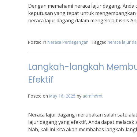
Dengan memahami neraca lajur dagang, Anda da
keputusan yang tepat untuk mengembangkan b
neraca lajur dagang dalam mengelola bisnis An
Posted in
Neraca Perdagangan
Tagged
neraca lajur d
Langkah-langkah Membua
Efektif
Posted on
May 16, 2025
by
admindmt
Neraca lajur dagang merupakan salah satu ala
lajur dagang yang efektif, Anda dapat melacak
Nah, kali ini kita akan membahas langkah-lang