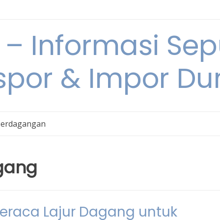
 Informasi Sepu
spor & Impor Du
Perdagangan
agang
raca Lajur Dagang untuk