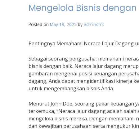
Mengelola Bisnis dengan 
Posted on
May 18, 2025
by
admindmt
Pentingnya Memahami Neraca Lajur Dagang un
Sebagai seorang pengusaha, memahami neraca 
bisnis dengan baik. Neraca lajur dagang mer
gambaran mengenai posisi keuangan perusahaa
dagang, Anda dapat mengidentifikasi kinerja
untuk mengembangkan bisnis Anda.
Menurut John Doe, seorang pakar keuangan y
terkemuka, “Neraca lajur dagang adalah salah
mengelola bisnis mereka. Dengan memahami ner
dan kewajiban perusahaan serta mengukur kin