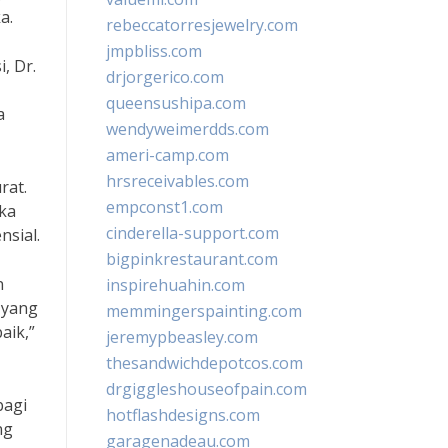
a.
rebeccatorresjewelry.com
jmpbliss.com
, Dr.
drjorgerico.com
queensushipa.com
a
wendyweimerdds.com
ameri-camp.com
hrsreceivables.com
rat.
empconst1.com
ka
cinderella-support.com
nsial.
bigpinkrestaurant.com
n
inspirehuahin.com
 yang
memmingerspainting.com
aik,”
jeremypbeasley.com
thesandwichdepotcos.com
drgiggleshouseofpain.com
bagi
hotflashdesigns.com
ng
garagenadeau.com