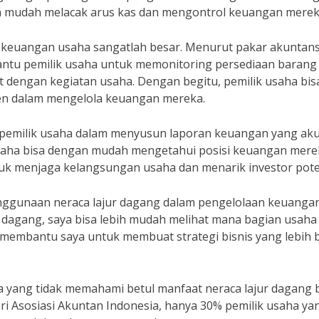
an mudah melacak arus kas dan mengontrol keuangan merek
 keuangan usaha sangatlah besar. Menurut pakar akuntansi
ntu pemilik usaha untuk memonitoring persediaan barang
it dengan kegiatan usaha. Dengan begitu, pemilik usaha bis
ien dalam mengelola keuangan mereka.
u pemilik usaha dalam menyusun laporan keuangan yang aku
usaha bisa dengan mudah mengetahui posisi keuangan mere
untuk menjaga kelangsungan usaha dan menarik investor pote
nggunaan neraca lajur dagang dalam pengelolaan keuanga
r dagang, saya bisa lebih mudah melihat mana bagian usaha
embantu saya untuk membuat strategi bisnis yang lebih b
 yang tidak memahami betul manfaat neraca lajur dagang 
i Asosiasi Akuntan Indonesia, hanya 30% pemilik usaha ya