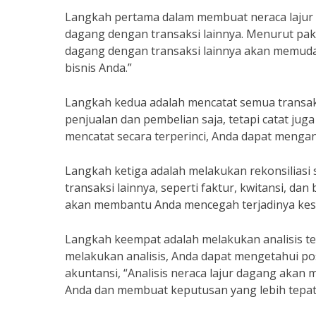
Langkah pertama dalam membuat neraca lajur 
dagang dengan transaksi lainnya. Menurut pak
dagang dengan transaksi lainnya akan memuda
bisnis Anda.”
Langkah kedua adalah mencatat semua transaks
penjualan dan pembelian saja, tetapi catat ju
mencatat secara terperinci, Anda dapat mengana
Langkah ketiga adalah melakukan rekonsiliasi 
transaksi lainnya, seperti faktur, kwitansi, da
akan membantu Anda mencegah terjadinya kesa
Langkah keempat adalah melakukan analisis te
melakukan analisis, Anda dapat mengetahui pos
akuntansi, “Analisis neraca lajur dagang akan
Anda dan membuat keputusan yang lebih tepa