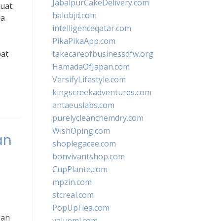
JabalpurCakeDelivery.com
uat.
halobjd.com
da
intelligenceqatar.com
PikaPikaApp.com
pat
takecareofbusinessdfw.org
HamadaOfJapan.com
VersifyLifestyle.com
kingscreekadventures.com
antaeuslabs.com
purelycleanchemdry.com
WishOping.com
an
shoplegacee.com
bonvivantshop.com
CupPlante.com
mpzin.com
stcreal.com
PopUpFlea.com
gan
valueml.com